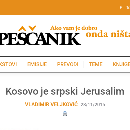
KSTOVI
EMISIJE
PREVODI
TEME
KNJIG
KSTOVI
EMISIJE
PREVODI
TEME
KNJIG
Kosovo je srpski Jerusalim
VLADIMIR VELJKOVIĆ
28/11/2015