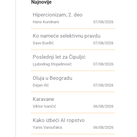
Najnovije
Hipercionizam, 2. deo
Hans Kundnani
07/08/2026
Ko nameće selektivnu pravdu
Savo Đurđić
07/08/2026
Poslednji let za Čipuljić
Ljubodrag Stojadinović
07/08/2026
Oluja u Beogradu
Dejan Ilić
07/08/2026
Karavane
Viktor Ivančić
06/08/2026
Kako izbeći AI ropstvo
Yanis Varoufakis
06/08/2026