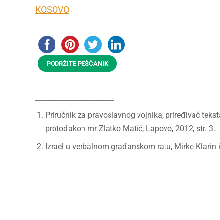
KOSOVO
PODRŽITE PEŠČANIK
________________
Priručnik za pravoslavnog vojnika, priređivač teks
protođakon mr Zlatko Matić, Lapovo, 2012, str. 3.
Izrael u verbalnom građanskom ratu, Mirko Klarin i