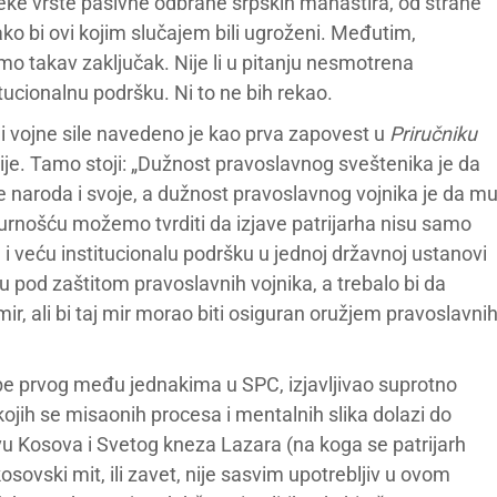
neke vrste pasivne odbrane srpskih manastira, od strane
ko bi ovi kojim slučajem bili ugroženi. Međutim,
mo takav zaključak. Nije li u pitanju nesmotrena
titucionalnu podršku. Ni to ne bih rekao.
 vojne sile navedeno je kao prva zapovest u
Priručniku
je. Tamo stoji: „Dužnost pravoslavnog sveštenika je da
e naroda i svoje, a dužnost pravoslavnog vojnika je da m
rnošću možemo tvrditi da izjave patrijarha nisu samo
u i veću institucionalu podršku u jednoj državnoj ustanovi
u pod zaštitom pravoslavnih vojnika, a trebalo bi da
ir, ali bi taj mir morao biti osiguran oružjem pravoslavni
užbe prvog među jednakima u SPC, izjavljivao suprotno
 kojih se misaonih procesa i mentalnih slika dolazi do
ovu Kosova i Svetog kneza Lazara (na koga se patrijarh
sovski mit, ili zavet, nije sasvim upotrebljiv u ovom