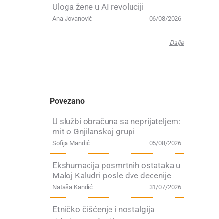
Uloga žene u AI revoluciji
Ana Jovanović
06/08/2026
Dalje
Povezano
U službi obračuna sa neprijateljem:
mit o Gnjilanskoj grupi
Sofija Mandić
05/08/2026
Ekshumacija posmrtnih ostataka u
Maloj Kaludri posle dve decenije
Nataša Kandić
31/07/2026
Etničko čišćenje i nostalgija