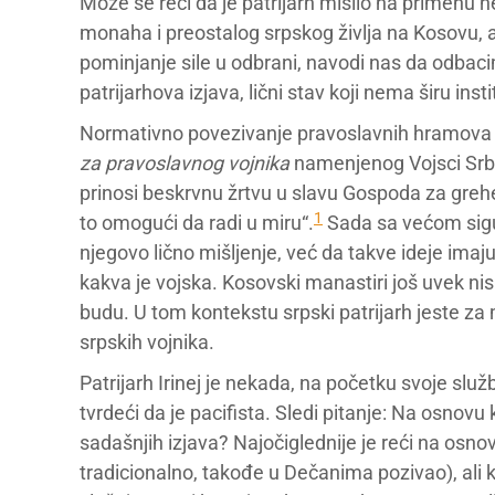
Može se reći da je patrijarh mislio na primenu 
monaha i preostalog srpskog življa na Kosovu, a
pominjanje sile u odbrani, navodi nas da odbaci
patrijarhova izjava, lični stav koji nema širu ins
Normativno povezivanje pravoslavnih hramova i
za pravoslavnog vojnika
namenjenog Vojsci Srbi
prinosi beskrvnu žrtvu u slavu Gospoda za greh
1
to omogući da radi u miru“.
Sada sa većom sigu
njegovo lično mišljenje, već da takve ideje imaj
kakva je vojska. Kosovski manastiri još uvek nis
budu. U tom kontekstu srpski patrijarh jeste za m
srpskih vojnika.
Patrijarh Irinej je nekada, na početku svoje sl
tvrdeći da je pacifista. Sledi pitanje: Na osnovu
sadašnjih izjava? Najočiglednije je reći na osn
tradicionalno, takođe u Dečanima pozivao), ali ko