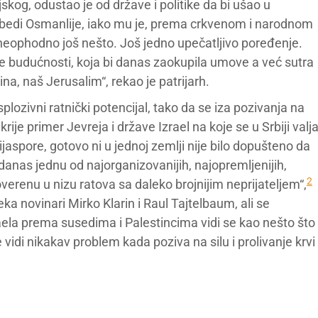
skog, odustao je od države i politike da bi ušao u
obedi Osmanlije, iako mu je, prema crkvenom i narodnom
 neophodno još nešto. Još jedno upečatljivo poređenje.
 budućnosti, koja bi danas zaokupila umove a već sutra
a, naš Jerusalim“, rekao je patrijarh.
ozivni ratnički potencijal, tako da se iza pozivanja na
ije primer Jevreja i države Izrael na koje se u Srbiji valj
aspore, gotovo ni u jednoj zemlji nije bilo dopušteno da
 danas jednu od najorganizovanijih, najopremljenijih,
2
overenu u nizu ratova sa daleko brojnijim neprijateljem“,
a novinari Mirko Klarin i Raul Tajtelbaum, ali se
zraela prema susedima i Palestincima vidi se kao nešto što
 vidi nikakav problem kada poziva na silu i prolivanje krvi