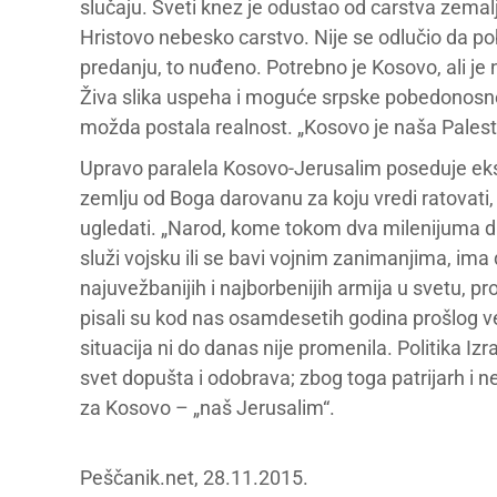
slučaju. Sveti knez je odustao od carstva zemalj
Hristovo nebesko carstvo. Nije se odlučio da p
predanju, to nuđeno. Potrebno je Kosovo, ali je
Živa slika uspeha i moguće srpske pobedonosne
možda postala realnost. „Kosovo je naša Palestin
Upravo paralela Kosovo-Jerusalim poseduje ekspl
zemlju od Boga darovanu za koju vredi ratovati, kr
ugledati. „Narod, kome tokom dva milenijuma dij
služi vojsku ili se bavi vojnim zanimanjima, ima
najuvežbanijih i najborbenijih armija u svetu, pr
pisali su kod nas osamdesetih godina prošlog vek
situacija ni do danas nije promenila. Politika I
svet dopušta i odobrava; zbog toga patrijarh i ne
za Kosovo – „naš Jerusalim“.
Peščanik.net, 28.11.2015.