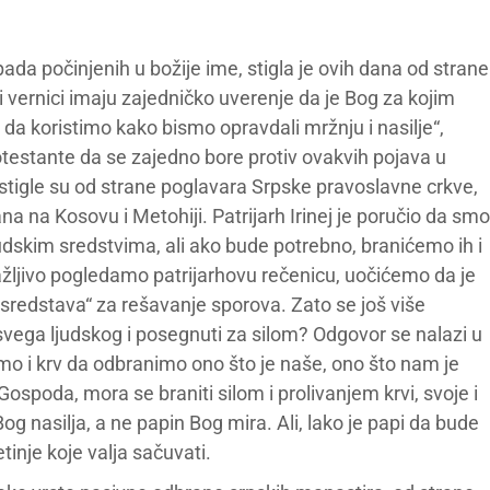
pada počinjenih u božije ime, stigla je ovih dana od strane
 vernici imaju zajedničko uverenje da je Bog za kojim
 koristimo kako bismo opravdali mržnju i nasilje“,
otestante da se zajedno bore protiv ovakvih pojava u
stigle su od strane poglavara Srpske pravoslavne crkve,
 na Kosovu i Metohiji. Patrijarh Irinej je poručio da smo
judskim sredstvima, ali ako bude potrebno, branićemo ih i
žljivo pogledamo patrijarhovu rečenicu, uočićemo da je
 sredstava“ za rešavanje sporova. Zato se još više
svega ljudskog i posegnuti za silom? Odgovor se nalazi u
ćemo i krv da odbranimo ono što je naše, ono što nam je
spoda, mora se braniti silom i prolivanjem krvi, svoje i
Bog nasilja, a ne papin Bog mira. Ali, lako je papi da bude
tinje koje valja sačuvati.