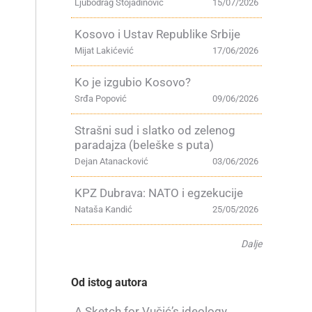
Ljubodrag Stojadinović
15/07/2026
Kosovo i Ustav Republike Srbije
Mijat Lakićević
17/06/2026
Ko je izgubio Kosovo?
Srđa Popović
09/06/2026
u
Strašni sud i slatko od zelenog
paradajza (beleške s puta)
Dejan Atanacković
03/06/2026
KPZ Dubrava: NATO i egzekucije
h
Nataša Kandić
25/05/2026
Dalje
Od istog autora
A Sketch for Vučić’s ideology