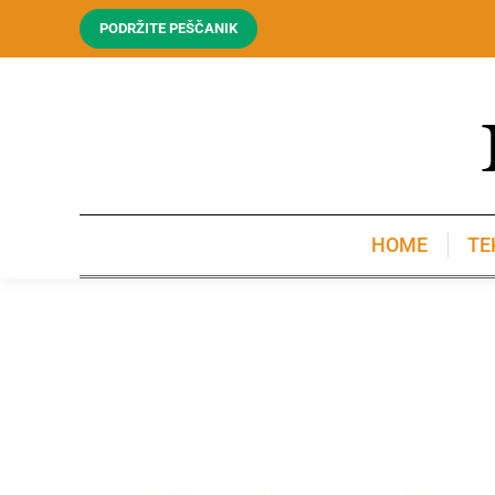
PODRŽITE PEŠČANIK
HOME
TE
HOME
TE