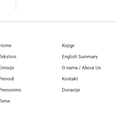
Home
Knjige
Tekstovi
English Summary
Emisije
O nama / About Us
Prevodi
Kontakt
Prenosimo
Donacije
Teme