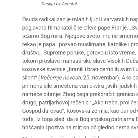
Design by Apostol
Osuda radikalizacije mladih ljudi i varvarskih na
poglavara Rimokatoličke crkve pape Franje. „Svi
težimo Bog mira. Njegovo sveto ime ne smemo da
rekao je papa i pozvao muslimane, katolike i pr
društvu. Suprotne poruke, gotovo u isto vreme, 
tokom proslave manastirske slave Visokih Dečana
kosovske svetinje „branili i branićemo ih svim l
silom“ (
Večernje novosti
, 25. novembar). Ako pa
primena sile smeštena van okvira „svih ljudskih
nameće pitanje: Zbog čega prekoračiti granicu 
drugoj patrijarhovoj rečenici: „Ako treba, proli
Gospod darovao“. Kosovska zemlja, kao dar od Go
tuđe. Iz toga sledi da je Bog srpskog patrijarha 
hrišćanin i poziva na mir; on očigledno nema sve