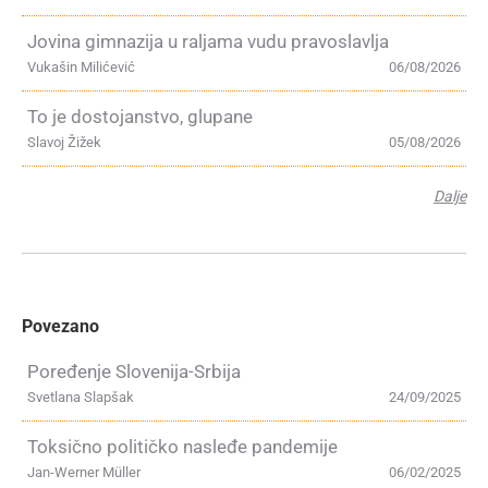
Jovina gimnazija u raljama vudu pravoslavlja
Vukašin Milićević
06/08/2026
To je dostojanstvo, glupane
Slavoj Žižek
05/08/2026
Dalje
Povezano
Poređenje Slovenija-Srbija
Svetlana Slapšak
24/09/2025
Toksično političko nasleđe pandemije
Jan-Werner Müller
06/02/2025