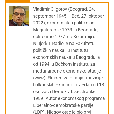
Vladimir Gligorov (Beograd, 24.
septembar 1945 – Beč, 27. oktobar
2022), ekonomista i politikolog.
Magistrirao je 1973. u Beogradu,
doktorirao 1977. na Kolumbiji u
Njujorku. Radio je na Fakultetu
političkih nauka i u Institutu
ekonomskih nauka u Beogradu, a
od 1994. u Bečkom institutu za
međunarodne ekonomske studije
(wiiw). Ekspert za pitanja tranzicije
balkanskih ekonomija. Jedan od 13
osnivača Demokratske stranke
1989. Autor ekonomskog programa
Liberalno-demokratske partije
(LDP). Njegov otac je bio prvi