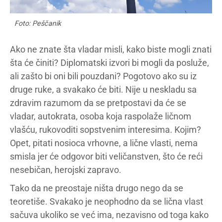
Foto: Peščanik
Ako ne znate šta vladar misli, kako biste mogli znati
šta će činiti? Diplomatski izvori bi mogli da posluže,
ali zašto bi oni bili pouzdani? Pogotovo ako su iz
druge ruke, a svakako će biti. Nije u neskladu sa
zdravim razumom da se pretpostavi da će se
vladar, autokrata, osoba koja raspolaže ličnom
vlašću, rukovoditi sopstvenim interesima. Kojim?
Opet, pitati nosioca vrhovne, a lične vlasti, nema
smisla jer će odgovor biti veličanstven, što će reći
nesebičan, herojski zapravo.
Tako da ne preostaje ništa drugo nego da se
teoretiše. Svakako je neophodno da se lična vlast
sačuva ukoliko se već ima, nezavisno od toga kako