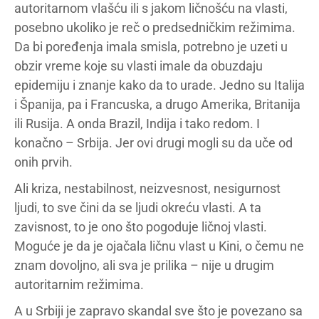
autoritarnom vlašću ili s jakom ličnošću na vlasti,
posebno ukoliko je reč o predsedničkim režimima.
Da bi poređenja imala smisla, potrebno je uzeti u
obzir vreme koje su vlasti imale da obuzdaju
epidemiju i znanje kako da to urade. Jedno su Italija
i Španija, pa i Francuska, a drugo Amerika, Britanija
ili Rusija. A onda Brazil, Indija i tako redom. I
konačno – Srbija. Jer ovi drugi mogli su da uče od
onih prvih.
Ali kriza, nestabilnost, neizvesnost, nesigurnost
ljudi, to sve čini da se ljudi okreću vlasti. A ta
zavisnost, to je ono što pogoduje ličnoj vlasti.
Moguće je da je ojačala ličnu vlast u Kini, o čemu ne
znam dovoljno, ali sva je prilika – nije u drugim
autoritarnim režimima.
A u Srbiji je zapravo skandal sve što je povezano sa