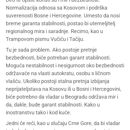
Normalizacija odnosa sa Kosovom i podrška
suverenosti Bosne i Hercegovine. Umesto da nosi
breme garanta stabilnosti, postao bi utemeljitelj
regionalnog mira i saradnje. Recimo, kao u
Trampovom pismu Vučiću i Tačiju.
Tu je sada problem. Ako postoje pretnje
bezbednosti, biće potreban garant stabilnosti.
Moguća nestabilnost i nesigurnost oko bezbednosti
održavaće na vlasti autokratu, osobu s ličnom
vlašću. Ukoliko postoji stalna pretnja izbijanja
neprijateljstava na Kosovu ili u Bosni i Hercegovini,
biće potrebno da vladar u Beogradu održava mir i
da, dakle, bude garant stabilnosti. Kako u
inostranstvu tako i kod kuće.
Jedni će reći, kao u slučaju Crne Gore, da bi vladar