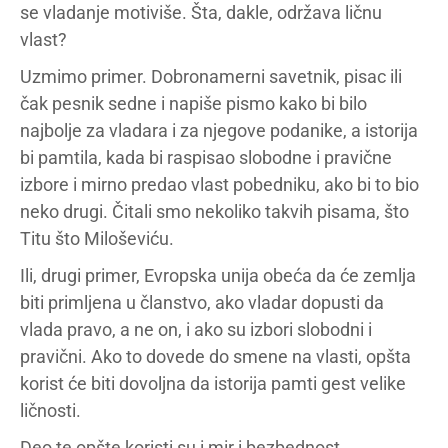
se vladanje motiviše. Šta, dakle, održava ličnu
vlast?
Uzmimo primer. Dobronamerni savetnik, pisac ili
čak pesnik sedne i napiše pismo kako bi bilo
najbolje za vladara i za njegove podanike, a istorija
bi pamtila, kada bi raspisao slobodne i pravične
izbore i mirno predao vlast pobedniku, ako bi to bio
neko drugi. Čitali smo nekoliko takvih pisama, što
Titu što Miloševiću.
Ili, drugi primer, Evropska unija obeća da će zemlja
biti primljena u članstvo, ako vladar dopusti da
vlada pravo, a ne on, i ako su izbori slobodni i
pravični. Ako to dovede do smene na vlasti, opšta
korist će biti dovoljna da istorija pamti gest velike
ličnosti.
Deo te opšte koristi su i mir i bezbednost.