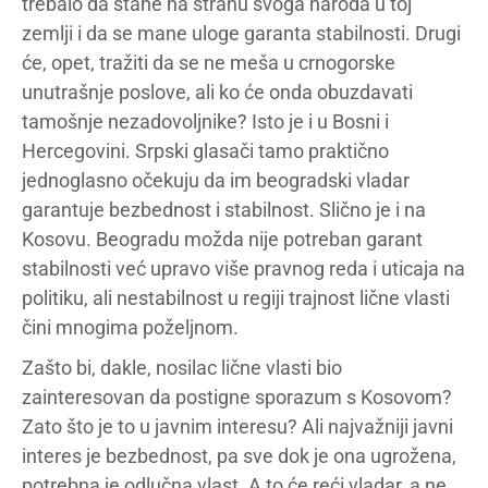
trebalo da stane na stranu svoga naroda u toj
zemlji i da se mane uloge garanta stabilnosti. Drugi
će, opet, tražiti da se ne meša u crnogorske
unutrašnje poslove, ali ko će onda obuzdavati
tamošnje nezadovoljnike? Isto je i u Bosni i
Hercegovini. Srpski glasači tamo praktično
jednoglasno očekuju da im beogradski vladar
garantuje bezbednost i stabilnost. Slično je i na
Kosovu. Beogradu možda nije potreban garant
stabilnosti već upravo više pravnog reda i uticaja na
politiku, ali nestabilnost u regiji trajnost lične vlasti
čini mnogima poželjnom.
Zašto bi, dakle, nosilac lične vlasti bio
zainteresovan da postigne sporazum s Kosovom?
Zato što je to u javnim interesu? Ali najvažniji javni
interes je bezbednost, pa sve dok je ona ugrožena,
potrebna je odlučna vlast. A to će reći vladar, a ne,