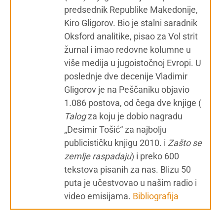
predsednik Republike Makedonije,
Kiro Gligorov. Bio je stalni saradnik
Oksford analitike, pisao za Vol strit
žurnal i imao redovne kolumne u
više medija u jugoistočnoj Evropi. U
poslednje dve decenije Vladimir
Gligorov je na Peščaniku objavio
1.086 postova, od čega dve knjige (
Talog
za koju je dobio nagradu
„Desimir Tošić“ za najbolju
publicističku knjigu 2010. i
Zašto se
zemlje raspadaju
) i preko 600
tekstova pisanih za nas. Blizu 50
puta je učestvovao u našim radio i
video emisijama.
Bibliografija