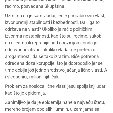
recimo, posvađana Skupština.
Uzmimo da je sam vladar, jer je prigrabio svu vlast,
izvor pretnji stabilnosti i bezbednosti. Da li ga to
održava na vlasti? Ukoliko je reč o političkim
izvorima nestabilnosti, kao što su, recimo, sukobi
na ulicama ili represija nad opozicijom, onda je
odgovor pozitivan, ukoliko vladar ne pretera u
arogantnosti, da se tako izrazim. Biće potrebna
određena doza korupcije, što je dobrodošlo jer se
time dobija još jedno sredstvo jačanja lične vlasti. A
i sledbenici, milioni njih čak.
Problem za nosioca lične vlasti jesu spoljašnji udari,
kao što je epidemija.
Zanimljivo je da je epidemija nanela najveću štetu,
mereno brojem obolelih i umrlih, u zemljama sa