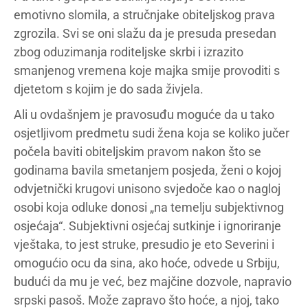
emotivno slomila, a stručnjake obiteljskog prava
zgrozila. Svi se oni slažu da je presuda presedan
zbog oduzimanja roditeljske skrbi i izrazito
smanjenog vremena koje majka smije provoditi s
djetetom s kojim je do sada živjela.
Ali u ovdašnjem je pravosuđu moguće da u tako
osjetljivom predmetu sudi žena koja se koliko jučer
počela baviti obiteljskim pravom nakon što se
godinama bavila smetanjem posjeda, ženi o kojoj
odvjetnički krugovi unisono svjedoče kao o nagloj
osobi koja odluke donosi „na temelju subjektivnog
osjećaja“. Subjektivni osjećaj sutkinje i ignoriranje
vještaka, to jest struke, presudio je eto Severini i
omogućio ocu da sina, ako hoće, odvede u Srbiju,
budući da mu je već, bez majčine dozvole, napravio
srpski pasoš. Može zapravo što hoće, a njoj, tako