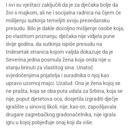
I svi su vještaci zaključili da je za dječaka bolje da
živi s majkom, ali ne i socijalna radnica na čijem će
mišljenju sutkinja temeljiti svoju presedansku
presudu. Bilo je dakle dovoljno mišljenje osobe koja,
po vlastitom priznanju, dječaka nije vidjela pune
dvije godina, da sutkinja ispiše presudu na
tridesetak stranica kojom valjda dokazuje da je
Severina jedna posrnula žena koja onda nije u
stanju brinuti za vlastitog sina. Unatoč
svjedočenjima prijatelja i suradnika o njoj kao
upravo uzornoj majci. Uzalud. Ona je žena kojoj se
ne prašta, koja se oba puta udala za Srbina, koja se
nije, poput djetetova oca, dosjetila izgraditi dječje
igralište u sinovoj školi, nije, kao on, zapošljavala
drugare zagrebačkog gradonačelnika, nije igrala
igru u kojoj pobjeđuje onaj koji da više.