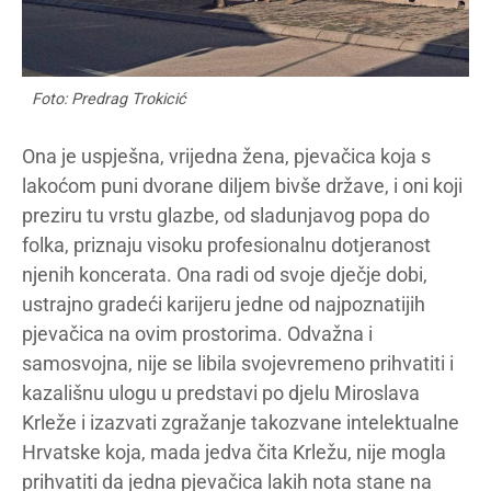
Foto: Predrag Trokicić
Ona je uspješna, vrijedna žena, pjevačica koja s
lakoćom puni dvorane diljem bivše države, i oni koji
preziru tu vrstu glazbe, od sladunjavog popa do
folka, priznaju visoku profesionalnu dotjeranost
njenih koncerata. Ona radi od svoje dječje dobi,
ustrajno gradeći karijeru jedne od najpoznatijih
pjevačica na ovim prostorima. Odvažna i
samosvojna, nije se libila svojevremeno prihvatiti i
kazališnu ulogu u predstavi po djelu Miroslava
Krleže i izazvati zgražanje takozvane intelektualne
Hrvatske koja, mada jedva čita Krležu, nije mogla
prihvatiti da jedna pjevačica lakih nota stane na