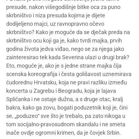
presude, nakon višegodišnje bitke oca za puno
skrbništvo i niza presuda kojima je dijete
dodijeljeno majci, uz ravnopravno očevo
skrbništvo? Kako je moguće da se dječak preda na
skrbništvo ocu koji ga je, kako tvrdi majka, prvih
godina života jedva viđao, nego se za njega jako
zainteresirao tek kada Severina ulazi u drugi brak?
Eto, moguće je, ako je s jedne strane majka čija
scenska koreografija i česta golišavost uznemirava
ćudorednu Hrvatsku, koja ne pravi razliku između
koncerta u Zagrebu i Beogradu, koja je lajava
Splićanka i ne ostaje dužna, a s druge otac, kralj
bakra, kako ga zovu, bogati poduzetnik koji je, čini
se, „poduzeo“ sve što je trebalo, pa zato nikoga u
tom socijalno-pravosudnom skandalu i ne smeta
inače ovdje ogromni krimen, da je čovjek Srbin.