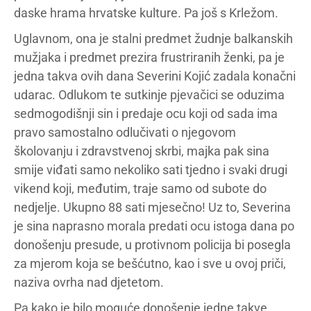
daske hrama hrvatske kulture. Pa još s Krležom.
Uglavnom, ona je stalni predmet žudnje balkanskih
mužjaka i predmet prezira frustriranih ženki, pa je
jedna takva ovih dana Severini Kojić zadala konačni
udarac. Odlukom te sutkinje pjevačici se oduzima
sedmogodišnji sin i predaje ocu koji od sada ima
pravo samostalno odlučivati o njegovom
školovanju i zdravstvenoj skrbi, majka pak sina
smije viđati samo nekoliko sati tjedno i svaki drugi
vikend koji, međutim, traje samo od subote do
nedjelje. Ukupno 88 sati mjesečno! Uz to, Severina
je sina naprasno morala predati ocu istoga dana po
donošenju presude, u protivnom policija bi posegla
za mjerom koja se bešćutno, kao i sve u ovoj priči,
naziva ovrha nad djetetom.
Pa kako je bilo moguće donošenje jedne takve