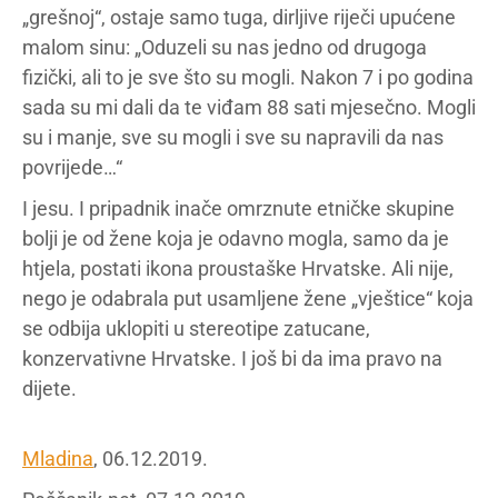
„grešnoj“, ostaje samo tuga, dirljive riječi upućene
malom sinu: „Oduzeli su nas jedno od drugoga
fizički, ali to je sve što su mogli. Nakon 7 i po godina
sada su mi dali da te viđam 88 sati mjesečno. Mogli
su i manje, sve su mogli i sve su napravili da nas
povrijede…“
I jesu. I pripadnik inače omrznute etničke skupine
bolji je od žene koja je odavno mogla, samo da je
htjela, postati ikona proustaške Hrvatske. Ali nije,
nego je odabrala put usamljene žene „vještice“ koja
se odbija uklopiti u stereotipe zatucane,
konzervativne Hrvatske. I još bi da ima pravo na
dijete.
Mladina
, 06.12.2019.