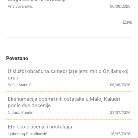
Ana Jovanović
06/08/2026
Dalje
Povezano
U službi obračuna sa neprijateljem: mit o Gnjilanskoj
grupi
Sofija Mandić
05/08/2026
Ekshumacija posmrtnih ostataka u Maloj Kaludri
posle dve decenije
Nataša Kandić
31/07/2026
Etničko čišćenje i nostalgija
Ljubodrag Stojadinović
15/07/2026