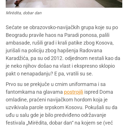
Mirëdita, dobar dan
Sećate se obrazovsko-navijačkih grupa koje su po
Beogradu pravile haos na Paradi ponosa, palili
ambasade, rušili grad i krali patike zbog Kosova,
jurišali na policiju zbog hapšenja Radovana
Karadžića, pa su od 2012. odjednom nestali kao da
je neko njihov došao na vlast i ekspresno sklopio
pakt o nenapadanju? E pa, vratili su se.
Prvo su se prekjuče u crnim uniformama i sa
fantomkama na glavama
postrojili
ispred Doma
omladine, praćeni navijačkom hordom koja je
uzvikivala parole srpskom Kosovu. Pokušali su da
uđu u salu gde je bilo predviđeno održavanje
festivala „Mirëdita, dobar dan“ na kojem se (već