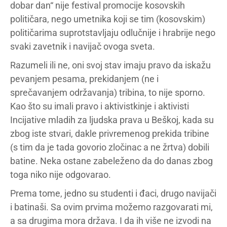
dobar dan“ nije festival promocije kosovskih
političara, nego umetnika koji se tim (kosovskim)
političarima suprotstavljaju odlučnije i hrabrije nego
svaki zavetnik i navijač ovoga sveta.
Razumeli ili ne, oni svoj stav imaju pravo da iskažu
pevanjem pesama, prekidanjem (ne i
sprečavanjem održavanja) tribina, to nije sporno.
Kao što su imali pravo i aktivistkinje i aktivisti
Incijative mladih za ljudska prava u Beškoj, kada su
zbog iste stvari, dakle privremenog prekida tribine
(s tim da je tada govorio zločinac a ne žrtva) dobili
batine. Neka ostane zabeleženo da do danas zbog
toga niko nije odgovarao.
Prema tome, jedno su studenti i đaci, drugo navijači
i batinaši. Sa ovim prvima možemo razgovarati mi,
a sa drugima mora država. I da ih više ne izvodi na