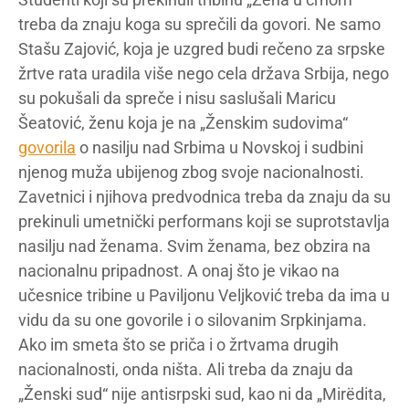
treba da znaju koga su sprečili da govori. Ne samo
Stašu Zajović, koja je uzgred budi rečeno za srpske
žrtve rata uradila više nego cela država Srbija, nego
su pokušali da spreče i nisu saslušali Maricu
Šeatović, ženu koja je na „Ženskim sudovima“
govorila
o nasilju nad Srbima u Novskoj i sudbini
njenog muža ubijenog zbog svoje nacionalnosti.
Zavetnici i njihova predvodnica treba da znaju da su
prekinuli umetnički performans koji se suprotstavlja
nasilju nad ženama. Svim ženama, bez obzira na
nacionalnu pripadnost. A onaj što je vikao na
učesnice tribine u Paviljonu Veljković treba da ima u
vidu da su one govorile i o silovanim Srpkinjama.
Ako im smeta što se priča i o žrtvama drugih
nacionalnosti, onda ništa. Ali treba da znaju da
„Ženski sud“ nije antisrpski sud, kao ni da „Mirëdita,