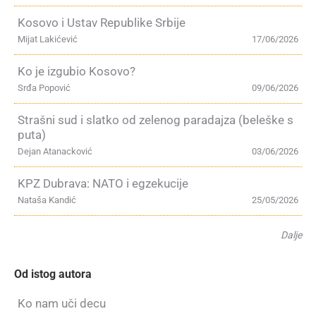
Kosovo i Ustav Republike Srbije
Mijat Lakićević
17/06/2026
Ko je izgubio Kosovo?
Srđa Popović
09/06/2026
Strašni sud i slatko od zelenog paradajza (beleške s
puta)
Dejan Atanacković
03/06/2026
KPZ Dubrava: NATO i egzekucije
Nataša Kandić
25/05/2026
Dalje
Od istog autora
Ko nam uči decu