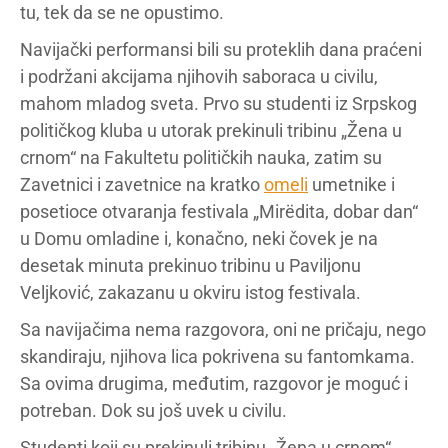
tu, tek da se ne opustimo.
Navijački performansi bili su proteklih dana praćeni
i podržani akcijama njihovih saboraca u civilu,
mahom mladog sveta. Prvo su studenti iz Srpskog
političkog kluba u utorak prekinuli tribinu „Žena u
crnom“ na Fakultetu političkih nauka, zatim su
Zavetnici i zavetnice na kratko
omeli
umetnike i
posetioce otvaranja festivala „Mirëdita, dobar dan“
u Domu omladine i, konačno, neki čovek je na
desetak minuta prekinuo tribinu u Paviljonu
Veljković, zakazanu u okviru istog festivala.
Sa navijačima nema razgovora, oni ne pričaju, nego
skandiraju, njihova lica pokrivena su fantomkama.
Sa ovima drugima, međutim, razgovor je moguć i
potreban. Dok su još uvek u civilu.
Studenti koji su prekinuli tribinu „Žena u crnom“