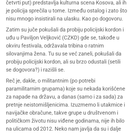
četvrti put) predstavlja kulturna scena Kosova, ali ih
je policija sprečila u tome. Između ostalog i zato što
nisu mnogo insistirali na ulasku. Kao po dogovoru.
Zatim su juče pokušali da probiju policijski kordon i
uđu u Paviljon Veljković (CZKD) gde se, takođe u
okviru festivala, održavala tribina o ratnim
silovanjima žena. Tu su se već zaneli, pokušali da
probiju policijski kordon, ali su brzo odustali (setili
se dogovora?) i razišli se.
Reč je, dakle, o militantnim (po potrebi
paramilitarnim grupama) koje su nekada korišćene
za napade na državu, a danas (samo i za sada) za
pretnje neistomišljenicima. Izuzmemo li utakmice i
navijačke obračune, takve grupe u društvenom i
političkom životu nisu viđene godinama, nije ih bilo
na ulicama od 2012. Neko nam javlja da su i dalje