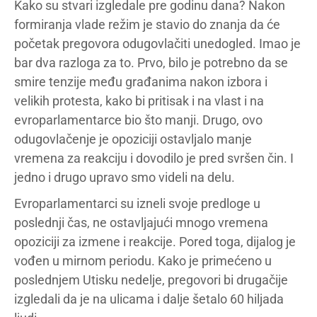
Kako su stvari izgledale pre godinu dana? Nakon
formiranja vlade režim je stavio do znanja da će
početak pregovora odugovlačiti unedogled. Imao je
bar dva razloga za to. Prvo, bilo je potrebno da se
smire tenzije među građanima nakon izbora i
velikih protesta, kako bi pritisak i na vlast i na
evroparlamentarce bio što manji. Drugo, ovo
odugovlačenje je opoziciji ostavljalo manje
vremena za reakciju i dovodilo je pred svršen čin. I
jedno i drugo upravo smo videli na delu.
Evroparlamentarci su izneli svoje predloge u
poslednji čas, ne ostavljajući mnogo vremena
opoziciji za izmene i reakcije. Pored toga, dijalog je
vođen u mirnom periodu. Kako je primećeno u
poslednjem Utisku nedelje, pregovori bi drugačije
izgledali da je na ulicama i dalje šetalo 60 hiljada