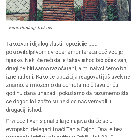
Foto: Predrag Trokicić
Takozvani dijalog vlasti i opozicije pod
pokroviteljstvom evroparlamentaraca doživeo je
fijasko. Neki će reći da je takav ishod bio očekivan,
drugi će biti samo razočarani, a mi naivci ćemo biti
iznenađeni. Kako će opozicija reagovati još uvek ne
znamo, ali možemo da odmotamo čitavu priču
godinu dana unazad i pokušamo da razumemo šta
se dogodilo i zašto su neki od nas verovali u
drugačiji ishod.
Prvi pozitivan signal bila je najava da će se u
evropskoj delegaciji naći Tanja Fajon. Ona je bez