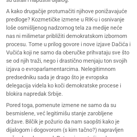
A kako drugačije protumačiti njihove ponižavajuće
predloge? Kozmetičke izmene u RIK-u i osnivanje
loše osmišljenog nadzornog tela za medije neće
nas ni milimetar približiti demokratskom izbornom
procesu. Tome u prilog govore i nove izjave Dačića i
Vučića koji ne samo da oberučke prihvataju sve što
se od njih traži, nego i drastično menjaju ton svojih
izjava o evroparlamentarcima. Nelegitimnom
predsedniku sada je drago što je evropska
delegacija videla ko koči demokratske procese i
blokira napredak Srbije.
Pored toga, pomenute izmene ne samo da su
besmislene, već legitimišu stanje zarobljene
države. Bilčik je požurio da nam saopšti kako je
dijalogom i dogovorom (s kim tačno?) napravljen