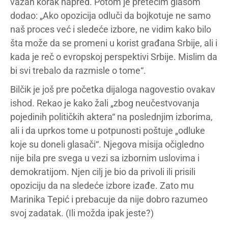
važan korak napred. Potom je pretećim glasom
dodao: „Ako opozicija odluči da bojkotuje ne samo
naš proces već i sledeće izbore, ne vidim kako bilo
šta može da se promeni u korist građana Srbije, ali i
kada je reč o evropskoj perspektivi Srbije. Mislim da
bi svi trebalo da razmisle o tome“.
Bilčik je još pre početka dijaloga nagovestio ovakav
ishod. Rekao je kako žali „zbog neučestvovanja
pojedinih političkih aktera“ na poslednjim izborima,
ali i da uprkos tome u potpunosti poštuje „odluke
koje su doneli glasači“. Njegova misija očigledno
nije bila pre svega u vezi sa izbornim uslovima i
demokratijom. Njen cilj je bio da privoli ili prisili
opoziciju da na sledeće izbore izađe. Zato mu
Marinika Tepić i prebacuje da nije dobro razumeo
svoj zadatak. (Ili možda ipak jeste?)