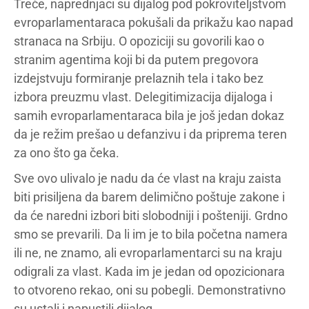
Treće, naprednjaci su dijalog pod pokroviteljstvom
evroparlamentaraca pokušali da prikažu kao napad
stranaca na Srbiju. O opoziciji su govorili kao o
stranim agentima koji bi da putem pregovora
izdejstvuju formiranje prelaznih tela i tako bez
izbora preuzmu vlast. Delegitimizacija dijaloga i
samih evroparlamentaraca bila je još jedan dokaz
da je režim prešao u defanzivu i da priprema teren
za ono što ga čeka.
Sve ovo ulivalo je nadu da će vlast na kraju zaista
biti prisiljena da barem delimično poštuje zakone i
da će naredni izbori biti slobodniji i pošteniji. Grdno
smo se prevarili. Da li im je to bila početna namera
ili ne, ne znamo, ali evroparlamentarci su na kraju
odigrali za vlast. Kada im je jedan od opozicionara
to otvoreno rekao, oni su pobegli. Demonstrativno
su ustali i napustili dijalog.