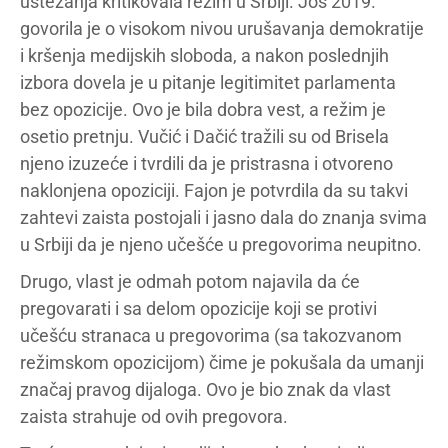
ustezanja kritikovala režim u Srbiji. Još 2019.
govorila je o visokom nivou urušavanja demokratije
i kršenja medijskih sloboda, a nakon poslednjih
izbora dovela je u pitanje legitimitet parlamenta
bez opozicije. Ovo je bila dobra vest, a režim je
osetio pretnju. Vučić i Dačić tražili su od Brisela
njeno izuzeće i tvrdili da je pristrasna i otvoreno
naklonjena opoziciji. Fajon je potvrdila da su takvi
zahtevi zaista postojali i jasno dala do znanja svima
u Srbiji da je njeno učešće u pregovorima neupitno.
Drugo, vlast je odmah potom najavila da će
pregovarati i sa delom opozicije koji se protivi
učešću stranaca u pregovorima (sa takozvanom
režimskom opozicijom) čime je pokušala da umanji
značaj pravog dijaloga. Ovo je bio znak da vlast
zaista strahuje od ovih pregovora.