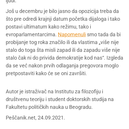
ljudi.
Još u decembru je bilo jasno da opozicija treba da
što pre odredi krajnji datum početka dijaloga i tako
postavi ultimatum kako režimu, tako i
evroparlamentarcima.
Napomenuli
smo tada da bi
probijanje tog roka značilo ili da vlastima „više nije
stalo do toga šta misli zapad ili da zapadu više nije
stalo čak ni do privida demokratije kod nas“. Izgleda
da se već nakon prvih odlaganja pregovora moglo
pretpostaviti kako će se oni završiti.
Autor je istraživač na Institutu za filozofiju i
društvenu teoriju i student doktorskih studija na
Fakultetu političkih nauka u Beogradu.
Peščanik.net, 24.09.2021.