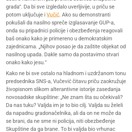
grada“. Da bi sve izgledalo uverljivije, u priču se
potom uključuje i
Vučić
. Ako su demonstranti
pokušali da nasilno spreče izglasavanje GUP-a,
onda su pripadnici policije i obezbeđenja reagovali
baš onako kako je primereno u demokratskim
zajednicama. „Njihov posao je da zaštite objekat od
nasilnog upada. Dakle samo da postavimo stvari
onako kako jesu.“
Kako ne bi sve ostalo na hladnom i uzdržanom tonu
predsednika SNS-a, Vučević čitavu priču zaokružuje
živopisnom slikom alterantivne istorije zasedanja
novosadske skupštine: „Ne znam šta su očekivali?
Da nas tuku? Valjda im je to bio cilj. Valjda su želeli
da napadnu gradonačelnika, ali da on ne može da
se brani, da ne sme ni policija, niti obezbeđenje
Skupštine da ga brane. To bi valjda bio vrhunac