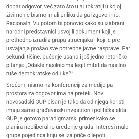
dobar odgovor, već zato što u autokratiji u kojoj
živimo ne bismo imali priliku da ga izgovorimo.
Racionalni Vu potom bi ponovio kako su izabrani
narodni predstavnici usvojili dokument koji je
prethodno izradila grupa stručnjaka i koji je pre
usvajanja prošao sve potrebne javne rasprave. Par
sekundi tišine, pućenje usana i još jedno retoričko
pitanje: „Odakle nasilnicima legitimitet da nasilno
ruše demokratske odluke?“
Srećom, nismo na konferenciji za medije pa
prostora za odgovor ima na pretek. Novi
novosadski GUP pisan je tako da od njega koristi
imaju samo građevinski investitori i politička elita.
GUP je gotovo paradigmatski primer kako se
planira neoliberalno uređenje grada. Interesi male
grupe pojedinca kriju se iza priče o lepoti i