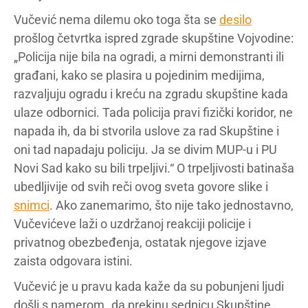
Vučević nema dilemu oko toga šta se
desilo
prošlog četvrtka ispred zgrade skupštine Vojvodine:
„Policija nije bila na ogradi, a mirni demonstranti ili
građani, kako se plasira u pojedinim medijima,
razvaljuju ogradu i kreću na zgradu skupštine kada
ulaze odbornici. Tada policija pravi fizički koridor, ne
napada ih, da bi stvorila uslove za rad Skupštine i
oni tad napadaju policiju. Ja se divim MUP-u i PU
Novi Sad kako su bili trpeljivi.“ O trpeljivosti batinaša
ubedljivije od svih reči ovog sveta govore slike i
snimci
. Ako zanemarimo, što nije tako jednostavno,
Vučevićeve laži o uzdržanoj reakciji policije i
privatnog obezbeđenja, ostatak njegove izjave
zaista odgovara istini.
Vučević je u pravu kada kaže da su pobunjeni ljudi
došli s namerom „da prekinu sednicu Skupštine