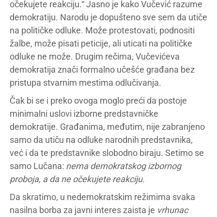
očekujete reakciju.“ Jasno je kako Vučević razume
demokratiju. Narodu je dopušteno sve sem da utiče
na političke odluke. Može protestovati, podnositi
žalbe, može pisati peticije, ali uticati na političke
odluke ne može. Drugim rečima, Vučevićeva
demokratija znači formalno učešće građana bez
pristupa stvarnim mestima odlučivanja.
Čak bi se i preko ovoga moglo preći da postoje
minimalni uslovi izborne predstavničke
demokratije. Građanima, međutim, nije zabranjeno
samo da utiču na odluke narodnih predstavnika,
već i da te predstavnike slobodno biraju. Setimo se
samo Lučana:
nema demokratskog izbornog
proboja, a da ne očekujete reakciju.
Da skratimo, u nedemokratskim režimima svaka
nasilna borba za javni interes zaista je
vrhunac