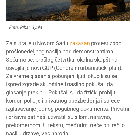
Foto: Ribar Gyula
Za sutra je u Novom Sadu
zakazan
protest zbog
prošlonedeljnog nasilja nad demonstrantima.
Sećamo se, prošlog četvrtka lokalna skupština
usvojila je novi GUP (Generalni urbanistički plan).
Za vreme glasanja pobunjeni ljudi okupili su se
ispred zgrade skupštine i nasilno pokušali da
glasanje prekinu. Pokušali su da fizički probiju
kordon policije i privatnog obezbeđenja i spreče
izglasavanje jednog pogubnog dokumenta. Privatni
i državni batinaši uzvratili su silom, naravno,
prekomernom. U tekstu, međutim, neće biti reči o
nasilju države, već naroda.