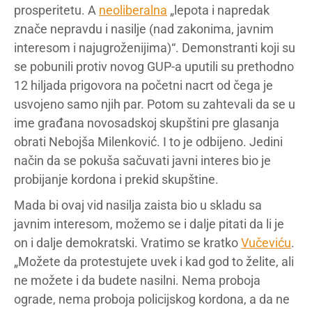
prosperitetu. A
neoliberalna
„lepota i napredak
znače nepravdu i nasilje (nad zakonima, javnim
interesom i najugroženijima)“. Demonstranti koji su
se pobunili protiv novog GUP-a uputili su prethodno
12 hiljada prigovora na početni nacrt od čega je
usvojeno samo njih par. Potom su zahtevali da se u
ime građana novosadskoj skupštini pre glasanja
obrati Nebojša Milenković. I to je odbijeno. Jedini
način da se pokuša sačuvati javni interes bio je
probijanje kordona i prekid skupštine.
Mada bi ovaj vid nasilja zaista bio u skladu sa
javnim interesom, možemo se i dalje pitati da li je
on i dalje demokratski. Vratimo se kratko
Vučeviću
.
„Možete da protestujete uvek i kad god to želite, ali
ne možete i da budete nasilni. Nema proboja
ograde, nema proboja policijskog kordona, a da ne