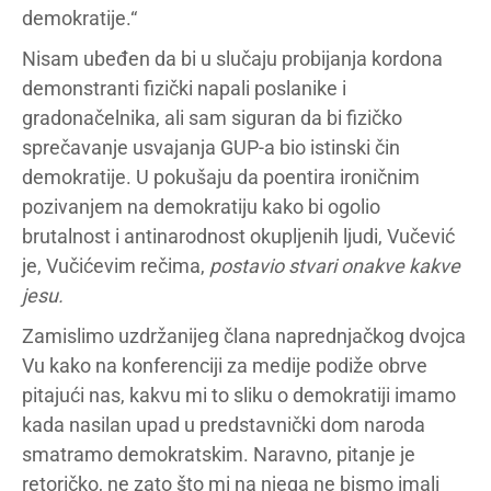
demokratije.“
Nisam ubeđen da bi u slučaju probijanja kordona
demonstranti fizički napali poslanike i
gradonačelnika, ali sam siguran da bi fizičko
sprečavanje usvajanja GUP-a bio istinski čin
demokratije. U pokušaju da poentira ironičnim
pozivanjem na demokratiju kako bi ogolio
brutalnost i antinarodnost okupljenih ljudi, Vučević
je, Vučićevim rečima,
postavio stvari onakve kakve
jesu.
Zamislimo uzdržanijeg člana naprednjačkog dvojca
Vu kako na konferenciji za medije podiže obrve
pitajući nas, kakvu mi to sliku o demokratiji imamo
kada nasilan upad u predstavnički dom naroda
smatramo demokratskim. Naravno, pitanje je
retoričko, ne zato što mi na njega ne bismo imali