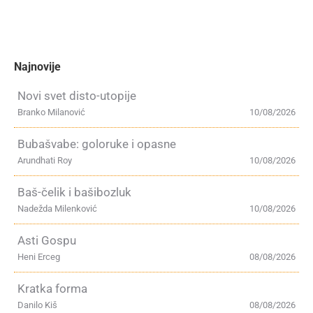
Najnovije
Novi svet disto-utopije
Branko Milanović
10/08/2026
Bubašvabe: goloruke i opasne
Arundhati Roy
10/08/2026
Baš-čelik i bašibozluk
Nadežda Milenković
10/08/2026
Asti Gospu
Heni Erceg
08/08/2026
Kratka forma
Danilo Kiš
08/08/2026