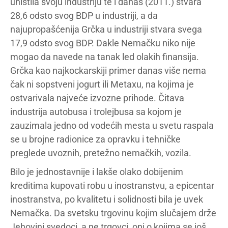
uništila svoju industriju te i danas (2011.) stvara
28,6 odsto svog BDP u industriji, a da
najupropašćenija Grčka u industriji stvara svega
17,9 odsto svog BDP. Dakle Nemačku niko nije
mogao da navede na tanak led olakih finansija.
Grčka kao najkockarskiji primer danas više nema
čak ni sopstveni jogurt ili Metaxu, na kojima je
ostvarivala najveće izvozne prihode. Čitava
industrija autobusa i trolejbusa sa kojom je
zauzimala jedno od vodećih mesta u svetu raspala
se u brojne radionice za opravku i tehničke
preglede uvoznih, pretežno nemačkih, vozila.
Bilo je jednostavnije i lakše olako dobijenim
kreditima kupovati robu u inostranstvu, a epicentar
inostranstva, po kvalitetu i solidnosti bila je uvek
Nemačka. Da svetsku trgovinu kojim slučajem drže
Jehovini svedoci, a ne trgovci, oni o kojima se još