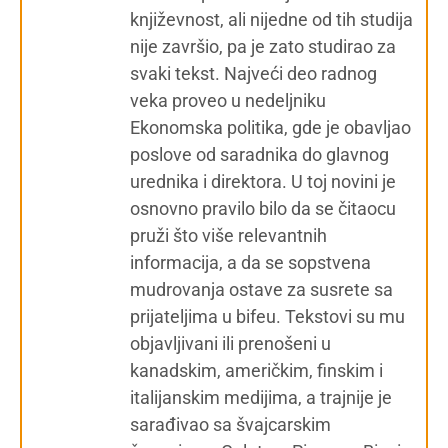
književnost, ali nijedne od tih studija
nije završio, pa je zato studirao za
svaki tekst. Najveći deo radnog
veka proveo u nedeljniku
Ekonomska politika, gde je obavljao
poslove od saradnika do glavnog
urednika i direktora. U toj novini je
osnovno pravilo bilo da se čitaocu
pruži što više relevantnih
informacija, a da se sopstvena
mudrovanja ostave za susrete sa
prijateljima u bifeu. Tekstovi su mu
objavljivani ili prenošeni u
kanadskim, američkim, finskim i
italijanskim medijima, a trajnije je
sarađivao sa švajcarskim