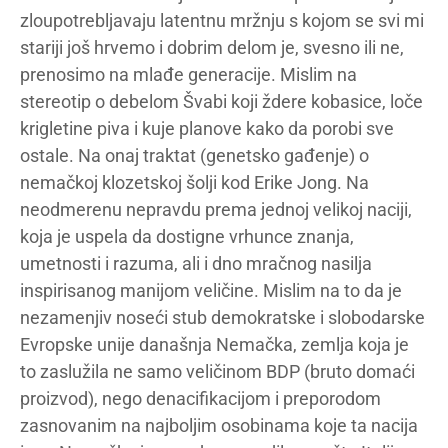
zloupotrebljavaju latentnu mržnju s kojom se svi mi
stariji još hrvemo i dobrim delom je, svesno ili ne,
prenosimo na mlađe generacije. Mislim na
stereotip o debelom Švabi koji ždere kobasice, loče
krigletine piva i kuje planove kako da porobi sve
ostale. Na onaj traktat (genetsko gađenje) o
nemačkoj klozetskoj šolji kod Erike Jong. Na
neodmerenu nepravdu prema jednoj velikoj naciji,
koja je uspela da dostigne vrhunce znanja,
umetnosti i razuma, ali i dno mračnog nasilja
inspirisanog manijom veličine. Mislim na to da je
nezamenjiv noseći stub demokratske i slobodarske
Evropske unije današnja Nemačka, zemlja koja je
to zaslužila ne samo veličinom BDP (bruto domaći
proizvod), nego denacifikacijom i preporodom
zasnovanim na najboljim osobinama koje ta nacija