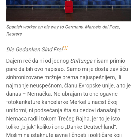
Spanish worker on his way to Germany, Marcelo del Pozo,
Reuters
[1]
Die Gedanken Sind Frei
Dajem reč da ni od jednog
Stiftunga
nisam primio
pare da bih ovo napisao. Samo mi je dosta zavišću
sinhronizovane mržnje prema najuspešnijem, ili
najmanje neuspešnom, članu Evropske unije, a to je
danas – Nemačka. Ne ubrajam tu one ogavne
fotokarikature kancelarke Merkel u nacističkoj
uniformi, ni podsećanja šta su dedovi današnjih
Nemaca radili tokom Trećeg Rajha, jer to je isto
toliko „bljak“ koliko i ono „Danke Deutschland“.
Mislim na istaknute javne ličnosti i političare koji