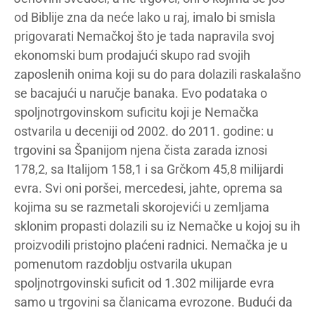
od Biblije zna da neće lako u raj, imalo bi smisla
prigovarati Nemačkoj što je tada napravila svoj
ekonomski bum prodajući skupo rad svojih
zaposlenih onima koji su do para dolazili raskalašno
se bacajući u naručje banaka. Evo podataka o
spoljnotrgovinskom suficitu koji je Nemačka
ostvarila u deceniji od 2002. do 2011. godine: u
trgovini sa Španijom njena čista zarada iznosi
178,2, sa Italijom 158,1 i sa Grčkom 45,8 milijardi
evra. Svi oni poršei, mercedesi, jahte, oprema sa
kojima su se razmetali skorojevići u zemljama
sklonim propasti dolazili su iz Nemačke u kojoj su ih
proizvodili pristojno plaćeni radnici. Nemačka je u
pomenutom razdoblju ostvarila ukupan
spoljnotrgovinski suficit od 1.302 milijarde evra
samo u trgovini sa članicama evrozone. Budući da