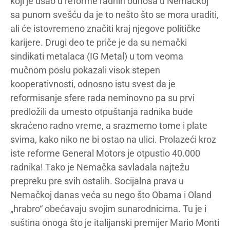
koji je ušao u reforme radnih odnosa u Nemačkoj
sa punom svešću da je to nešto što se mora uraditi,
ali će istovremeno značiti kraj njegove političke
karijere. Drugi deo te priče je da su nemački
sindikati metalaca (IG Metal) u tom veoma
mučnom poslu pokazali visok stepen
kooperativnosti, odnosno istu svest da je
reformisanje sfere rada neminovno pa su prvi
predložili da umesto otpuštanja radnika bude
skraćeno radno vreme, a srazmerno tome i plate
svima, kako niko ne bi ostao na ulici. Prolazeći kroz
iste reforme General Motors je otpustio 40.000
radnika! Tako je Nemačka savladala najtežu
prepreku pre svih ostalih. Socijalna prava u
Nemačkoj danas veća su nego što Obama i Oland
„hrabro“ obećavaju svojim sunarodnicima. Tu je i
suština onoga što je italijanski premijer Mario Monti