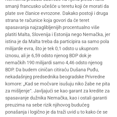
smanji francusko učešće u teretu koji će morati da
plate sve članice evrozone. Dakako postoji i druga
strana te računice koja govori da će teret
spasavanja najzaglibljenijih procentualno više
platiti Malta, Slovenija i Estonija nego Nemačka, jer
istina je da Malta treba da participira sa samo pola
milijarde evra, što je tek 0,1 odsto u ukupnom
iznosu, ali je 6,59 odsto njenog BDP dok je
nemačkih 190 milijardi samo 4,46 odsto njenog
BDP. Da budem ciničan citiraću Dušana Puđu,
nekadašnjeg predsednika beogradske Privredne
komore: „Kad se močvare isušuju niko žabe ne pita
za mišljenje“. Javljajući se kao garant za kredite za
spasavanje dužnika Nemačka, kao i ostali garanti
preuzima na sebe rizik njihovog budućeg
ponašanja i logično je da traži uvid u to kako će se