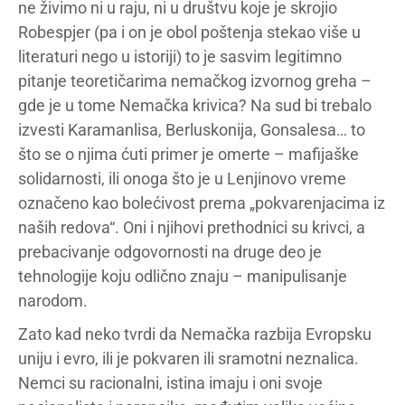
ne živimo ni u raju, ni u društvu koje je skrojio
Robespjer (pa i on je obol poštenja stekao više u
literaturi nego u istoriji) to je sasvim legitimno
pitanje teoretičarima nemačkog izvornog greha –
gde je u tome Nemačka krivica? Na sud bi trebalo
izvesti Karamanlisa, Berluskonija, Gonsalesa… to
što se o njima ćuti primer je omerte – mafijaške
solidarnosti, ili onoga što je u Lenjinovo vreme
označeno kao bolećivost prema „pokvarenjacima iz
naših redova“. Oni i njihovi prethodnici su krivci, a
prebacivanje odgovornosti na druge deo je
tehnologije koju odlično znaju – manipulisanje
narodom.
Zato kad neko tvrdi da Nemačka razbija Evropsku
uniju i evro, ili je pokvaren ili sramotni neznalica.
Nemci su racionalni, istina imaju i oni svoje