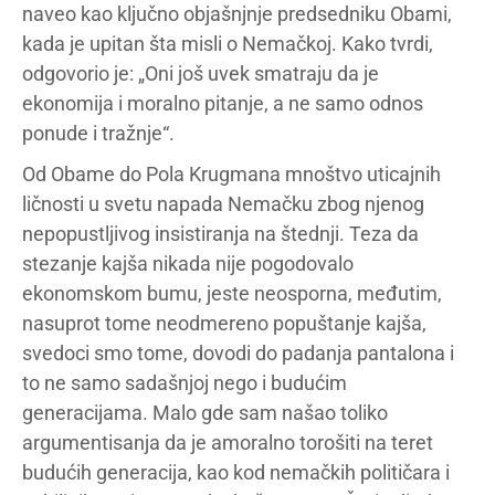
naveo kao ključno objašnjnje predsedniku Obami,
kada je upitan šta misli o Nemačkoj. Kako tvrdi,
odgovorio je: „Oni još uvek smatraju da je
ekonomija i moralno pitanje, a ne samo odnos
ponude i tražnje“.
Od Obame do Pola Krugmana mnoštvo uticajnih
ličnosti u svetu napada Nemačku zbog njenog
nepopustljivog insistiranja na štednji. Teza da
stezanje kajša nikada nije pogodovalo
ekonomskom bumu, jeste neosporna, međutim,
nasuprot tome neodmereno popuštanje kajša,
svedoci smo tome, dovodi do padanja pantalona i
to ne samo sadašnjoj nego i budućim
generacijama. Malo gde sam našao toliko
argumentisanja da je amoralno torošiti na teret
budućih generacija, kao kod nemačkih političara i