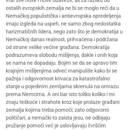
vrat sve nove i nove obaveze, ali za razliku od
ostalih evropskih zemalja ne bi se moglo reći da u
Nemačkoj populistička i antievropska opredeljenja
imaju izgleda na uspeh, ne samo zbog nedostatka
harizmatičnih lidera, nego zato što je demokratija u
Nemačkoj danas realnost, prihvaćena i podržana
od strane velike većine građana. Demokratija
podrazumeva slobodu mišljenja, dakle i onih koja
se nama ne dopadaju. Bojim se da se upravo tim
krajnjim mišljenjima odveć manipuliše kako bi se
pažnja i odgovornost krivaca za katastrofalno
stanje u pojedinim zemljama skrenula na omrazu
prema Nemcima. A oni bar isto toliko koliko i mi
znaju teškoće i strahote kroz koje prolaze građani
zemalja kojima treba pomoći; zato odgovorni
političari, a nemački to zaista jesu, ne odbijaju
pružanje pomoći već je uslovljavaju čvršćim