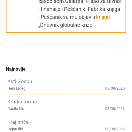
časopisom Galatea. Pisao za Biznis
i finansije i Peščanik. Fabrika knjiga
i Peščanik su mu objavili
knjigu
„Dnevnik globalne krize“.
Najnovije
Asti Gospu
Heni Erceg
08/08/2026
Kratka forma
Danilo Kiš
08/08/2026
Kraj priče
Dejan Ilić
08/08/2026