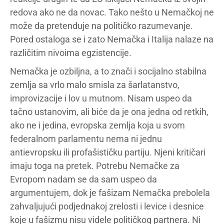
redova ako ne da novac. Tako nešto u Nemačkoj ne
može da pretenduje na političko razumevanje.
Pored ostaloga se i zato Nemačka i Italija nalaze na
različitim nivoima egzistencije.
Nemačka je ozbiljna, a to znači i socijalno stabilna
zemlja sa vrlo malo smisla za šarlatanstvo,
improvizacije i lov u mutnom. Nisam uspeo da
tačno ustanovim, ali biće da je ona jedna od retkih,
ako ne i jedina, evropska zemlja koja u svom
federalnom parlamentu nema ni jednu
antievropsku ili profašističku partiju. Njeni kritičari
imaju toga na pretek. Potrebu Nemačke za
Evropom nadam se da sam uspeo da
argumentujem, dok je fašizam Nemačka prebolela
zahvaljujući podjednakoj zrelosti i levice i desnice
koje u fašizmu nisu videle političkog partnera. Ni