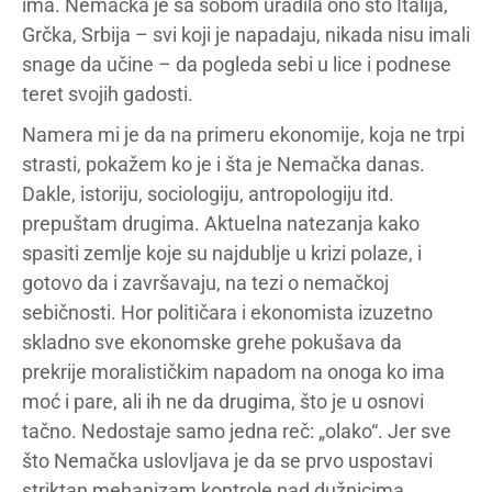
ima. Nemačka je sa sobom uradila ono što Italija,
Grčka, Srbija – svi koji je napadaju, nikada nisu imali
snage da učine – da pogleda sebi u lice i podnese
teret svojih gadosti.
Namera mi je da na primeru ekonomije, koja ne trpi
strasti, pokažem ko je i šta je Nemačka danas.
Dakle, istoriju, sociologiju, antropologiju itd.
prepuštam drugima. Aktuelna natezanja kako
spasiti zemlje koje su najdublje u krizi polaze, i
gotovo da i završavaju, na tezi o nemačkoj
sebičnosti. Hor političara i ekonomista izuzetno
skladno sve ekonomske grehe pokušava da
prekrije moralističkim napadom na onoga ko ima
moć i pare, ali ih ne da drugima, što je u osnovi
tačno. Nedostaje samo jedna reč: „olako“. Jer sve
što Nemačka uslovljava je da se prvo uspostavi
striktan mehanizam kontrole nad dužnicima.