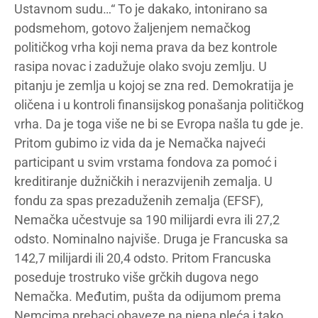
Ustavnom sudu…“ To je dakako, intonirano sa
podsmehom, gotovo žaljenjem nemačkog
političkog vrha koji nema prava da bez kontrole
rasipa novac i zadužuje olako svoju zemlju. U
pitanju je zemlja u kojoj se zna red. Demokratija je
oličena i u kontroli finansijskog ponašanja političkog
vrha. Da je toga više ne bi se Evropa našla tu gde je.
Pritom gubimo iz vida da je Nemačka najveći
participant u svim vrstama fondova za pomoć i
kreditiranje dužničkih i nerazvijenih zemalja. U
fondu za spas prezaduženih zemalja (EFSF),
Nemačka učestvuje sa 190 milijardi evra ili 27,2
odsto. Nominalno najviše. Druga je Francuska sa
142,7 milijardi ili 20,4 odsto. Pritom Francuska
poseduje trostruko više grčkih dugova nego
Nemačka. Međutim, pušta da odijumom prema
Nemcima prebaci obaveze na njena pleća i tako