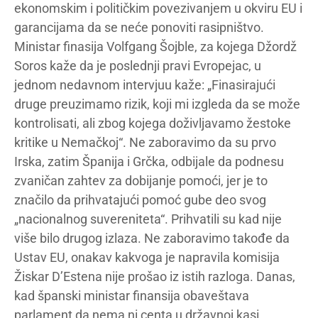
ekonomskim i političkim povezivanjem u okviru EU i
garancijama da se neće ponoviti rasipništvo.
Ministar finasija Volfgang Šojble, za kojega Džordž
Soros kaže da je poslednji pravi Evropejac, u
jednom nedavnom intervjuu kaže: „Finasirajući
druge preuzimamo rizik, koji mi izgleda da se može
kontrolisati, ali zbog kojega doživljavamo žestoke
kritike u Nemačkoj“. Ne zaboravimo da su prvo
Irska, zatim Španija i Grčka, odbijale da podnesu
zvaničan zahtev za dobijanje pomoći, jer je to
značilo da prihvatajući pomoć gube deo svog
„nacionalnog suvereniteta“. Prihvatili su kad nije
više bilo drugog izlaza. Ne zaboravimo takođe da
Ustav EU, onakav kakvoga je napravila komisija
Žiskar D’Estena nije prošao iz istih razloga. Danas,
kad španski ministar finansija obaveštava
parlament da nema ni centa u državnoj kasi,