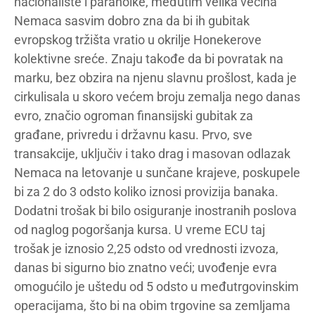
nacionaliste i paranoike, međutim velika većina
Nemaca sasvim dobro zna da bi ih gubitak
evropskog tržišta vratio u okrilje Honekerove
kolektivne sreće. Znaju takođe da bi povratak na
marku, bez obzira na njenu slavnu prošlost, kada je
cirkulisala u skoro većem broju zemalja nego danas
evro, značio ogroman finansijski gubitak za
građane, privredu i državnu kasu. Prvo, sve
transakcije, uključiv i tako drag i masovan odlazak
Nemaca na letovanje u sunčane krajeve, poskupele
bi za 2 do 3 odsto koliko iznosi provizija banaka.
Dodatni trošak bi bilo osiguranje inostranih poslova
od naglog pogoršanja kursa. U vreme ECU taj
trošak je iznosio 2,25 odsto od vrednosti izvoza,
danas bi sigurno bio znatno veći; uvođenje evra
omogućilo je uštedu od 5 odsto u međutrgovinskim
operacijama, što bi na obim trgovine sa zemljama