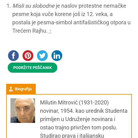
Misli su slobodne
je naslov protestne nemačke
pesme koja vuče korene još iz 12. veka, a
postala je pesma-simbol antifašističkog otpora u
Trećem Rajhu.
↑
PODRŽITE PEŠČANIK
Biografija
Milutin Mitrović (1931-2020)
novinar, 1954. kao urednik Studenta
primljen u Udruženje novinara i
ostao trajno privržen tom poslu.
Studirao prava i italijansku