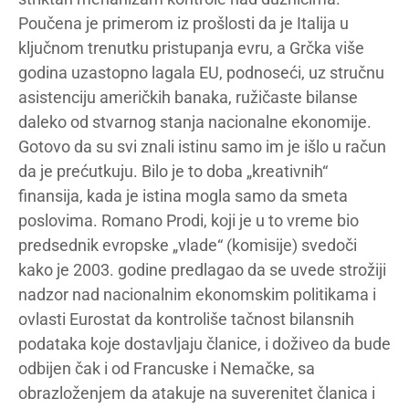
Poučena je primerom iz prošlosti da je Italija u
ključnom trenutku pristupanja evru, a Grčka više
godina uzastopno lagala EU, podnoseći, uz stručnu
asistenciju američkih banaka, ružičaste bilanse
daleko od stvarnog stanja nacionalne ekonomije.
Gotovo da su svi znali istinu samo im je išlo u račun
da je prećutkuju. Bilo je to doba „kreativnih“
finansija, kada je istina mogla samo da smeta
poslovima. Romano Prodi, koji je u to vreme bio
predsednik evropske „vlade“ (komisije) svedoči
kako je 2003. godine predlagao da se uvede strožiji
nadzor nad nacionalnim ekonomskim politikama i
ovlasti Eurostat da kontroliše tačnost bilansnih
podataka koje dostavljaju članice, i doživeo da bude
odbijen čak i od Francuske i Nemačke, sa
obrazloženjem da atakuje na suverenitet članica i