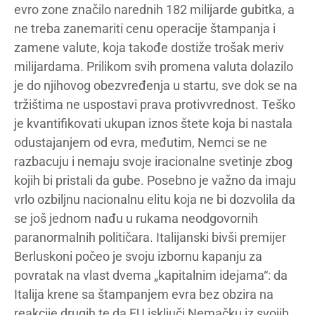
evro zone značilo narednih 182 milijarde gubitka, a
ne treba zanemariti cenu operacije štampanja i
zamene valute, koja takođe dostiže trošak meriv
milijardama. Prilikom svih promena valuta dolazilo
je do njihovog obezvređenja u startu, sve dok se na
tržištima ne uspostavi prava protivvrednost. Teško
je kvantifikovati ukupan iznos štete koja bi nastala
odustajanjem od evra, međutim, Nemci se ne
razbacuju i nemaju svoje iracionalne svetinje zbog
kojih bi pristali da gube. Posebno je važno da imaju
vrlo ozbiljnu nacionalnu elitu koja ne bi dozvolila da
se još jednom nađu u rukama neodgovornih
paranormalnih političara. Italijanski bivši premijer
Berluskoni počeo je svoju izbornu kapanju za
povratak na vlast dvema „kapitalnim idejama“: da
Italija krene sa štampanjem evra bez obzira na
reakcije drugih te da EU isključi Nemačku iz svojih