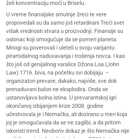
želi koncentraciju moći u Briselu.
U vreme finansijske smutnje žreci te vere
propovedali su da samo još retardirani Treći svet
višak vrednosti stvara u proizvodnji. Finansije su
oslonac koji omogućuje da se pomeri planeta.
Mnogi su poverovali i uleteli u svoju varijantu
piramidalnog naduvavanja i trošenja novca. I kao
što još od genijalnog varalice Džona Loa (John
Law) 1716. biva, na početku svi dobijaju –
organizatori prevare, dakako, najviše, sve dok
prenaduvani balon ne eksplodira. Onda se
ustanovljava bolna istina. U prevarantskoj igri
okončanoj izbijanjem krize 2008. godine
učestvovala je i Nemačka, ali dozirano u meri koja
joj je omogućavala da se ne zaglibi, a da pritom
iskoristi trend. Neoboriv dokaz je što Nemačka nije