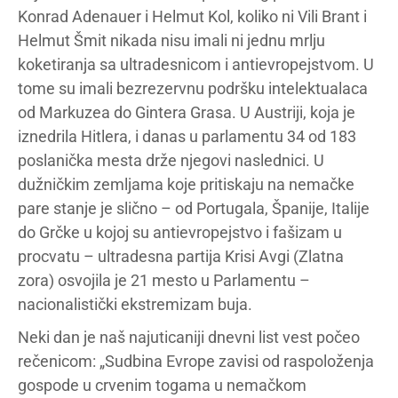
Konrad Adenauer i Helmut Kol, koliko ni Vili Brant i
Helmut Šmit nikada nisu imali ni jednu mrlju
koketiranja sa ultradesnicom i antievropejstvom. U
tome su imali bezrezervnu podršku intelektualaca
od Markuzea do Gintera Grasa. U Austriji, koja je
iznedrila Hitlera, i danas u parlamentu 34 od 183
poslanička mesta drže njegovi naslednici. U
dužničkim zemljama koje pritiskaju na nemačke
pare stanje je slično – od Portugala, Španije, Italije
do Grčke u kojoj su antievropejstvo i fašizam u
procvatu – ultradesna partija Krisi Avgi (Zlatna
zora) osvojila je 21 mesto u Parlamentu –
nacionalistički ekstremizam buja.
Neki dan je naš najuticaniji dnevni list vest počeo
rečenicom: „Sudbina Evrope zavisi od raspoloženja
gospode u crvenim togama u nemačkom