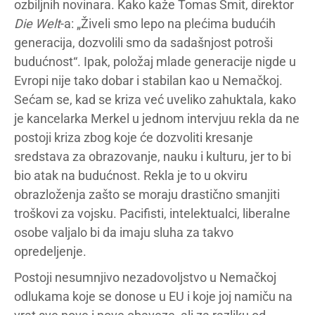
ozbiljnih novinara. Kako kaže Tomas Šmit, direktor
Die Welt
-a: „Živeli smo lepo na plećima budućih
generacija, dozvolili smo da sadašnjost potroši
budućnost“. Ipak, položaj mlade generacije nigde u
Evropi nije tako dobar i stabilan kao u Nemačkoj.
Sećam se, kad se kriza već uveliko zahuktala, kako
je kancelarka Merkel u jednom intervjuu rekla da ne
postoji kriza zbog koje će dozvoliti kresanje
sredstava za obrazovanje, nauku i kulturu, jer to bi
bio atak na budućnost. Rekla je to u okviru
obrazloženja zašto se moraju drastično smanjiti
troškovi za vojsku. Pacifisti, intelektualci, liberalne
osobe valjalo bi da imaju sluha za takvo
opredeljenje.
Postoji nesumnjivo nezadovoljstvo u Nemačkoj
odlukama koje se donose u EU i koje joj namiču na