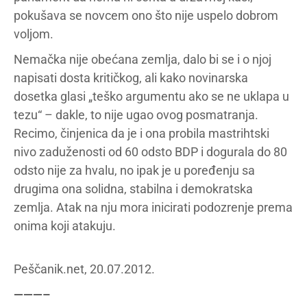
pokušava se novcem ono što nije uspelo dobrom
voljom.
Nemačka nije obećana zemlja, dalo bi se i o njoj
napisati dosta kritičkog, ali kako novinarska
dosetka glasi „teško argumentu ako se ne uklapa u
tezu“ – dakle, to nije ugao ovog posmatranja.
Recimo, činjenica da je i ona probila mastrihtski
nivo zaduženosti od 60 odsto BDP i dogurala do 80
odsto nije za hvalu, no ipak je u poređenju sa
drugima ona solidna, stabilna i demokratska
zemlja. Atak na nju mora inicirati podozrenje prema
onima koji atakuju.
Peščanik.net, 20.07.2012.
———–