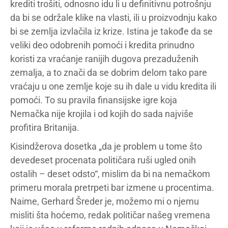
krediti trošiti, odnosno idu li u definitivnu potrošnju
da bi se održale klike na vlasti, ili u proizvodnju kako
bi se zemlja izvlačila iz krize. Istina je takođe da se
veliki deo odobrenih pomoći i kredita prinudno
koristi za vraćanje ranijih dugova prezaduženih
zemalja, a to znači da se dobrim delom tako pare
vraćaju u one zemlje koje su ih dale u vidu kredita ili
pomoći. To su pravila finansijske igre koja
Nemačka nije krojila i od kojih do sada najviše
profitira Britanija.
Kisindžerova dosetka „da je problem u tome što
devedeset procenata političara ruši ugled onih
ostalih – deset odsto“, mislim da bi na nemačkom
primeru morala pretrpeti bar izmene u procentima.
Naime, Gerhard Šreder je, možemo mi o njemu
misliti šta hoćemo, redak političar našeg vremena