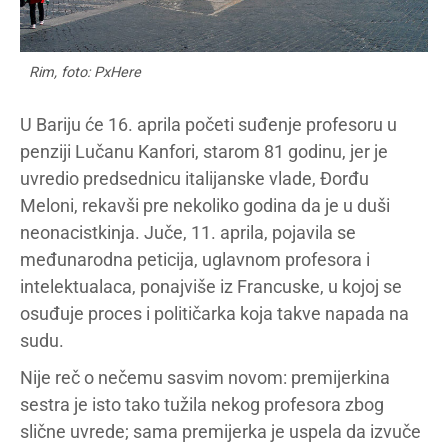
Rim, foto: PxHere
U Bariju će 16. aprila početi suđenje profesoru u
penziji Lučanu Kanfori, starom 81 godinu, jer je
uvredio predsednicu italijanske vlade, Đorđu
Meloni, rekavši pre nekoliko godina da je u duši
neonacistkinja. Juče, 11. aprila, pojavila se
međunarodna peticija, uglavnom profesora i
intelektualaca, ponajviše iz Francuske, u kojoj se
osuđuje proces i političarka koja takve napada na
sudu.
Nije reč o nečemu sasvim novom: premijerkina
sestra je isto tako tužila nekog profesora zbog
slične uvrede; sama premijerka je uspela da izvuče