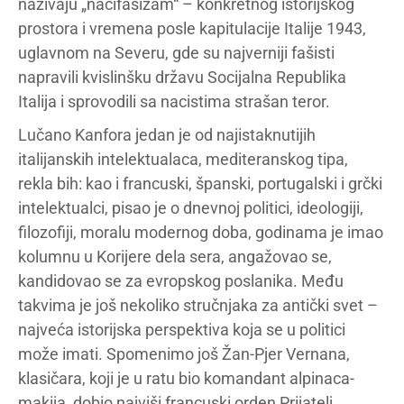
nazivaju „nacifašizam“ – konkretnog istorijskog
prostora i vremena posle kapitulacije Italije 1943,
uglavnom na Severu, gde su najverniji fašisti
napravili kvislinšku državu Socijalna Republika
Italija i sprovodili sa nacistima strašan teror.
Lučano Kanfora jedan je od najistaknutijih
italijanskih intelektualaca, mediteranskog tipa,
rekla bih: kao i francuski, španski, portugalski i grčki
intelektualci, pisao je o dnevnoj politici, ideologiji,
filozofiji, moralu modernog doba, godinama je imao
kolumnu u Korijere dela sera, angažovao se,
kandidovao se za evropskog poslanika. Među
takvima je još nekoliko stručnjaka za antički svet –
najveća istorijska perspektiva koja se u politici
može imati. Spomenimo još Žan-Pjer Vernana,
klasičara, koji je u ratu bio komandant alpinaca-
makija, dobio najviši francuski orden Prijatelj