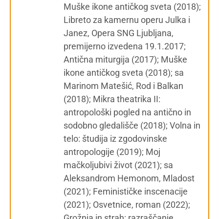
Muške ikone antičkog sveta (2018);
Libreto za kamernu operu Julka i
Janez, Opera SNG Ljubljana,
premijerno izvedena 19.1.2017;
Antična miturgija (2017); Muške
ikone antičkog sveta (2018); sa
Marinom Matešić, Rod i Balkan
(2018); Mikra theatrika II:
antropološki pogled na antično in
sodobno gledališče (2018); Volna in
telo: študija iz zgodovinske
antropologije (2019); Moj
mačkoljubivi život (2021); sa
Aleksandrom Hemonom, Mladost
(2021); Feminističke inscenacije
(2021); Osvetnice, roman (2022);
Grožnja in strah: razraščanje