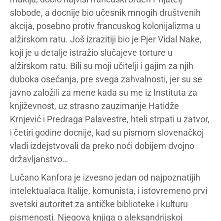
slobode, a docnije bio učesnik mnogih društvenih
akcija, posebno protiv francuskog kolonijalizma u
alžirskom ratu. Još izrazitiji bio je Pjer Vidal Nake,
koji je u detalje istražio slučajeve torture u
alžirskom ratu. Bili su moji učitelji i gajim za njih
duboka osećanja, pre svega zahvalnosti, jer su se
javno založili za mene kada su me iz Instituta za
književnost, uz strasno zauzimanje Hatidže
Krnjević i Predraga Palavestre, hteli strpati u zatvor,
i četiri godine docnije, kad su pismom slovenačkoj
vladi izdejstvovali da preko noći dobijem dvojno
državljanstvo…
Lučano Kanfora je izvesno jedan od najpoznatijih
intelektualaca Italije, komunista, i istovremeno prvi
svetski autoritet za antičke biblioteke i kulturu
pismenosti. Njegova knjiga o aleksandrijskoj