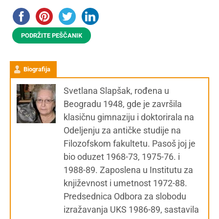
PODRŽITE PEŠČANIK
Biografija
Svetlana Slapšak, rođena u
Beogradu 1948, gde je završila
klasičnu gimnaziju i doktorirala na
Odeljenju za antičke studije na
Filozofskom fakultetu. Pasoš joj je
bio oduzet 1968-73, 1975-76. i
1988-89. Zaposlena u Institutu za
književnost i umetnost 1972-88.
Predsednica Odbora za slobodu
izražavanja UKS 1986-89, sastavila