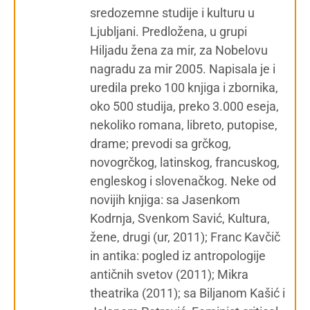
sredozemne studije i kulturu u
Ljubljani. Predložena, u grupi
Hiljadu žena za mir, za Nobelovu
nagradu za mir 2005. Napisala je i
uredila preko 100 knjiga i zbornika,
oko 500 studija, preko 3.000 eseja,
nekoliko romana, libreto, putopise,
drame; prevodi sa grčkog,
novogrčkog, latinskog, francuskog,
engleskog i slovenačkog. Neke od
novijih knjiga: sa Jasenkom
Kodrnja, Svenkom Savić, Kultura,
žene, drugi (ur, 2011); Franc Kavčič
in antika: pogled iz antropologije
antičnih svetov (2011); Mikra
theatrika (2011); sa Biljanom Kašić i