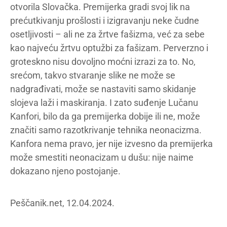
otvorila Slovačka. Premijerka gradi svoj lik na
prećutkivanju prošlosti i izigravanju neke čudne
osetljivosti – ali ne za žrtve fašizma, već za sebe
kao najveću žrtvu optužbi za fašizam. Perverzno i
groteskno nisu dovoljno moćni izrazi za to. No,
srećom, takvo stvaranje slike ne može se
nadgrađivati, može se nastaviti samo skidanje
slojeva laži i maskiranja. I zato suđenje Lučanu
Kanfori, bilo da ga premijerka dobije ili ne, može
značiti samo razotkrivanje tehnika neonacizma.
Kanfora nema pravo, jer nije izvesno da premijerka
može smestiti neonacizam u dušu: nije naime
dokazano njeno postojanje.
Peščanik.net, 12.04.2024.