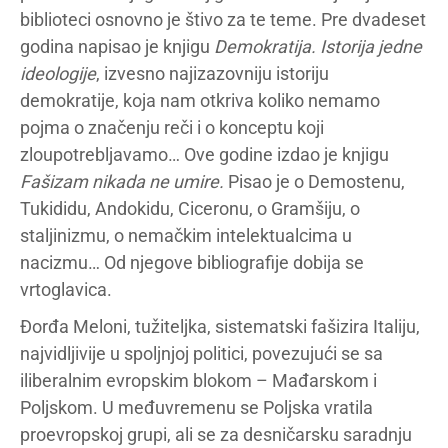
biblioteci osnovno je štivo za te teme. Pre dvadeset
godina napisao je knjigu
Demokratija. Istorija jedne
ideologije
, izvesno najizazovniju istoriju
demokratije, koja nam otkriva koliko nemamo
pojma o značenju reči i o konceptu koji
zloupotrebljavamo… Ove godine izdao je knjigu
Fašizam nikada ne umire.
Pisao je o Demostenu,
Tukididu, Andokidu, Ciceronu, o Gramšiju, o
staljinizmu, o nemačkim intelektualcima u
nacizmu… Od njegove bibliografije dobija se
vrtoglavica.
Đorđa Meloni, tužiteljka, sistematski fašizira Italiju,
najvidljivije u spoljnjoj politici, povezujući se sa
iliberalnim evropskim blokom – Mađarskom i
Poljskom. U međuvremenu se Poljska vratila
proevropskoj grupi, ali se za desničarsku saradnju