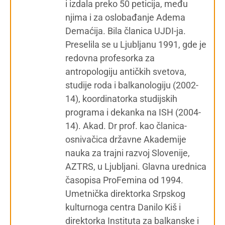
i izdala preko 50 peticija, među
njima i za oslobađanje Adema
Demaćija. Bila članica UJDI-ja.
Preselila se u Ljubljanu 1991, gde je
redovna profesorka za
antropologiju antičkih svetova,
studije roda i balkanologiju (2002-
14), koordinatorka studijskih
programa i dekanka na ISH (2004-
14). Akad. Dr prof. kao članica-
osnivačica državne Akademije
nauka za trajni razvoj Slovenije,
AZTRS, u Ljubljani. Glavna urednica
časopisa ProFemina od 1994.
Umetnička direktorka Srpskog
kulturnoga centra Danilo Kiš i
direktorka Instituta za balkanske i