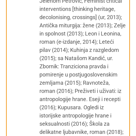
Jelenom Petrović, Feminist critical
interventions [thinking heritage,
decolonising, crossings] (ur, 2013);
Antička miturgija: žene (2013); Zelje
in spolnost (2013); Leon i Leonina,
roman (e-izdanje, 2014); Leteći
pilav (2014); Kuhinja z razgledom
(2015); sa Natašom Kandić, ur.
Zbornik: Tranziciona pravda i
pomirenje u postjugoslovenskim
zemljama (2015); Ravnoteža,
roman (2016); Preživeti i uživati: iz
antropologije hrane. Eseji i recepti
(2016); Kupusara. Ogledi iz
istorijske antropologije hrane i
seksualnosti (2016); Škola za
delikatne ljubavnike, roman (2018);