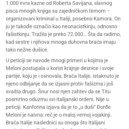
1.000 evra kazne od Roberta Savijana, slavnog
pisca mnogih knjiga sa zajedničkom temom –
organizovani kriminal u Italiji, posebno Kamora. On
ju je takođe označio kao neonacistkinju, odnosno
fašistkinju. Tražila je preko 72.000… Šta da radimo,
kad sestre i njihova mnoga duhovna braća imaju
tako nežne dušice.
U peticiji se navode mnogi primeri u kojima je
Meloni postupala u korist krajnje desnice i svoje
partije, koju je i osnovala, Braća Italije, istaknuto je
njeno odbijanje da se izjasni protiv fašizma i još
svašta drugo. Šnur nosi njen zahtev da se Titu
posmrtno oduzmu svi italijanski ordeni. Nije u
peticiji. Kanforina izjava da je to „u duši“ Đorđe
Meloni je naivna: reč je o maloj vernoj vojakinji.
Braća Italije naslednici su onoga što Italijani