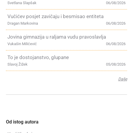
Svetlana Slapšak
06/08/2026
Vučićev posjet zavičaju i besmisao entiteta
Dragan Markovina
06/08/2026
Jovina gimnazija u raljama vudu pravoslavlja
Vukašin Milićević
06/08/2026
To je dostojanstvo, glupane
Slavoj Žižek
05/08/2026
Dalje
Od istog autora