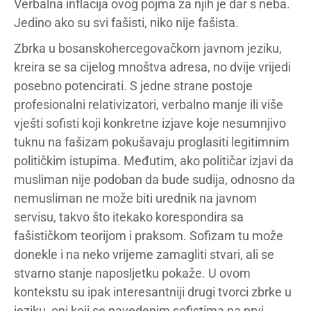
Verbalna inflacija ovog pojma za njih je dar s neba.
Jedino ako su svi fašisti, niko nije fašista.
Zbrka u bosanskohercegovačkom javnom jeziku,
kreira se sa cijelog mnoštva adresa, no dvije vrijedi
posebno potencirati. S jedne strane postoje
profesionalni relativizatori, verbalno manje ili više
vješti sofisti koji konkretne izjave koje nesumnjivo
tuknu na fašizam pokušavaju proglasiti legitimnim
političkim istupima. Međutim, ako političar izjavi da
musliman nije podoban da bude sudija, odnosno da
nemusliman ne može biti urednik na javnom
servisu, takvo što itekako korespondira sa
fašističkom teorijom i praksom. Sofizam tu može
donekle i na neko vrijeme zamagliti stvari, ali se
stvarno stanje naposljetku pokaže. U ovom
kontekstu su ipak interesantniji drugi tvorci zbrke u
jeziku, oni koji se navedenim sofistima na prvi