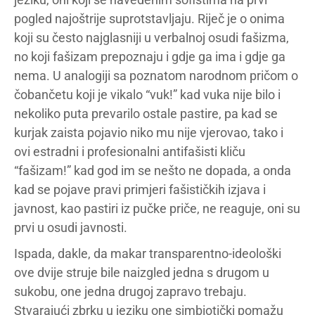
pogled najoštrije suprotstavljaju. Riječ je o onima
koji su često najglasniji u verbalnoj osudi fašizma,
no koji fašizam prepoznaju i gdje ga ima i gdje ga
nema. U analogiji sa poznatom narodnom pričom o
čobančetu koji je vikalo “vuk!” kad vuka nije bilo i
nekoliko puta prevarilo ostale pastire, pa kad se
kurjak zaista pojavio niko mu nije vjerovao, tako i
ovi estradni i profesionalni antifašisti kliču
“fašizam!” kad god im se nešto ne dopada, a onda
kad se pojave pravi primjeri fašističkih izjava i
javnost, kao pastiri iz pučke priče, ne reaguje, oni su
prvi u osudi javnosti.
Ispada, dakle, da makar transparentno-ideološki
ove dvije struje bile naizgled jedna s drugom u
sukobu, one jedna drugoj zapravo trebaju.
Stvarajući zbrku u jeziku one simbiotički pomažu