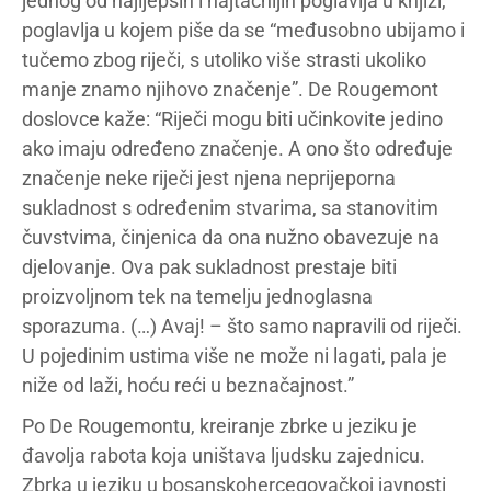
jednog od najljepših i najtačnijih poglavlja u knjizi,
poglavlja u kojem piše da se “međusobno ubijamo i
tučemo zbog riječi, s utoliko više strasti ukoliko
manje znamo njihovo značenje”. De Rougemont
doslovce kaže: “Riječi mogu biti učinkovite jedino
ako imaju određeno značenje. A ono što određuje
značenje neke riječi jest njena neprijeporna
sukladnost s određenim stvarima, sa stanovitim
čuvstvima, činjenica da ona nužno obavezuje na
djelovanje. Ova pak sukladnost prestaje biti
proizvoljnom tek na temelju jednoglasna
sporazuma. (…) Avaj! – što samo napravili od riječi.
U pojedinim ustima više ne može ni lagati, pala je
niže od laži, hoću reći u beznačajnost.”
Po De Rougemontu, kreiranje zbrke u jeziku je
đavolja rabota koja uništava ljudsku zajednicu.
Zbrka u jeziku u bosanskohercegovačkoj javnosti