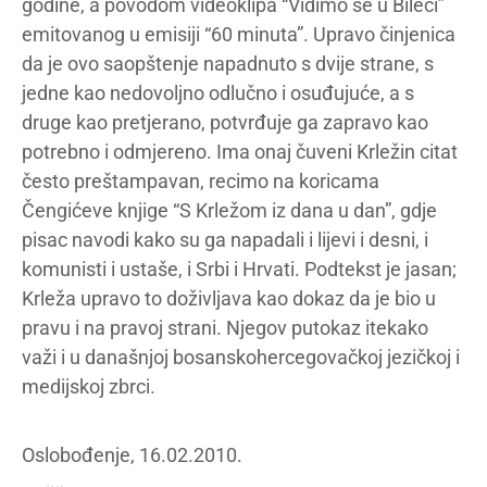
godine, a povodom videoklipa “Vidimo se u Bileći”
emitovanog u emisiji “60 minuta”. Upravo činjenica
da je ovo saopštenje napadnuto s dvije strane, s
jedne kao nedovoljno odlučno i osuđujuće, a s
druge kao pretjerano, potvrđuje ga zapravo kao
potrebno i odmjereno. Ima onaj čuveni Krležin citat
često preštampavan, recimo na koricama
Čengićeve knjige “S Krležom iz dana u dan”, gdje
pisac navodi kako su ga napadali i lijevi i desni, i
komunisti i ustaše, i Srbi i Hrvati. Podtekst je jasan;
Krleža upravo to doživljava kao dokaz da je bio u
pravu i na pravoj strani. Njegov putokaz itekako
važi i u današnjoj bosanskohercegovačkoj jezičkoj i
medijskoj zbrci.
Oslobođenje, 16.02.2010.