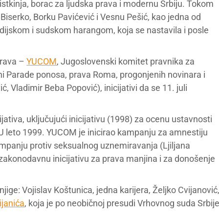
istkinja, borac za ljudska prava i modernu Srbiju. Tokom
 Biserko, Borku Pavićević i Vesnu Pešić, kao jedna od
dijskom i sudskom harangom, koja se nastavila i posle
prava –
YUCOM
, Jugoslovenski komitet pravnika za
rani Parade ponosa, prava Roma, progonjenih novinara i
ć, Vladimir Beba Popović), inicijativi da se 11. juli
tiva, uključujući inicijativu (1998) za ocenu ustavnosti
U leto 1999. YUCOM je inicirao kampanju za amnestiju
kampanju protiv seksualnog uznemiravanja (Ljiljana
akonodavnu inicijativu za prava manjina i za donošenje
njige: Vojislav Koštunica, jedna karijera, Željko Cvijanović
ijanića
, koja je po neobičnoj presudi Vrhovnog suda Srbij