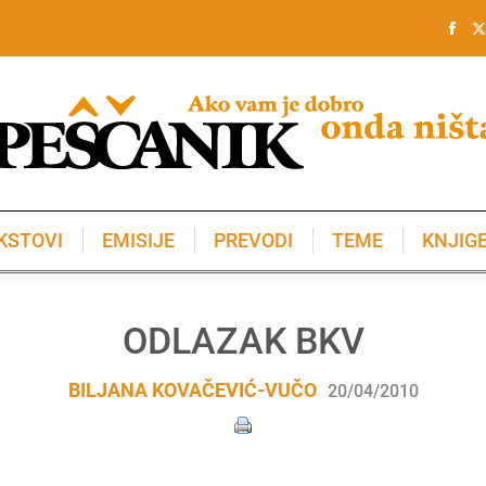
KSTOVI
EMISIJE
PREVODI
TEME
KNJIG
KSTOVI
EMISIJE
PREVODI
TEME
KNJIG
ODLAZAK BKV
BILJANA KOVAČEVIĆ-VUČO
20/04/2010