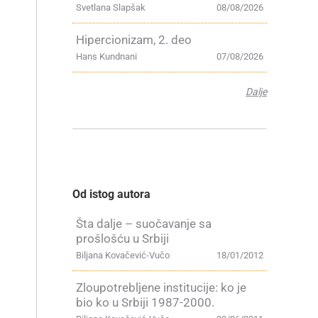
Svetlana Slapšak
08/08/2026
Hipercionizam, 2. deo
Hans Kundnani
07/08/2026
Dalje
Od istog autora
Šta dalje – suočavanje sa
prošlošću u Srbiji
Biljana Kovačević-Vučo
18/01/2012
Zloupotrebljene institucije: ko je
bio ko u Srbiji 1987-2000.