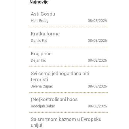
Najnovije
Asti Gospu
Heni Erceg
08/08/2026
Kratka forma
Danilo Kiš
08/08/2026
Kraj priče
Dejan Ilić
08/08/2026
Svi ćemo jednoga dana biti
teroristi
Jelena Cupać
08/08/2026
(Ne)kontrolisani haos
Rodoljub Šabić
08/08/2026
,
Sa smrtnom kaznom u Evropsku
e
uniju!