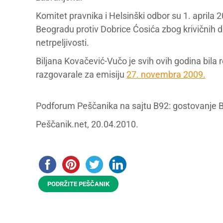
Komitet pravnika i Helsinški odbor su 1. aprila
Beogradu protiv Dobrice Ćosića zbog krivičnih de
netrpeljivosti.
Biljana Kovačević-Vučo je svih ovih godina bil
razgovarale za emisiju
27. novembra 2009.
Podforum Peščanika na sajtu B92: gostovanje B
Peščanik.net, 20.04.2010.
PODRŽITE PEŠČANIK