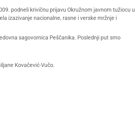
 2009. podneli krivičnu prijavu Okružnom javnom tužiocu u
la izazivanje nacionalne, rasne i verske mržnje i
a redovna sagovornica Peščanika. Poslednji put smo
iljane Kovačević-Vučo.