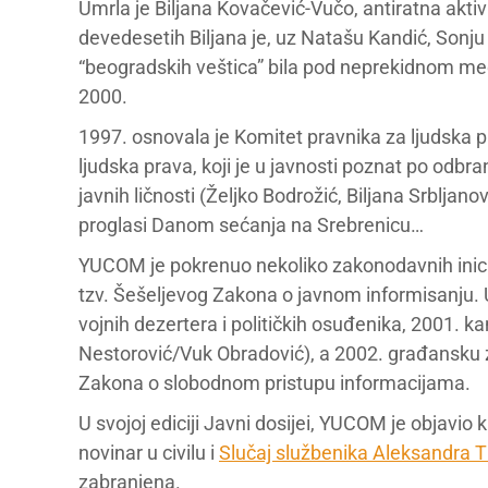
Umrla je Biljana Kovačević-Vučo, antiratna aktiv
devedesetih Biljana je, uz Natašu Kandić, Sonju
“beogradskih veštica” bila pod neprekidnom me
2000.
1997. osnovala je Komitet pravnika za ljudska 
ljudska prava, koji je u javnosti poznat po odb
javnih ličnosti (Željko Bodrožić, Biljana Srbljanovi
proglasi Danom sećanja na Srebrenicu…
YUCOM je pokrenuo nekoliko zakonodavnih inicija
tzv. Šešeljevog Zakona o javnom informisanju. 
vojnih dezertera i političkih osuđenika, 2001. 
Nestorović/Vuk Obradović), a 2002. građansku z
Zakona o slobodnom pristupu informacijama.
U svojoj ediciji Javni dosijei, YUCOM je objavio k
novinar u civilu i
Slučaj službenika Aleksandra T
zabranjena.