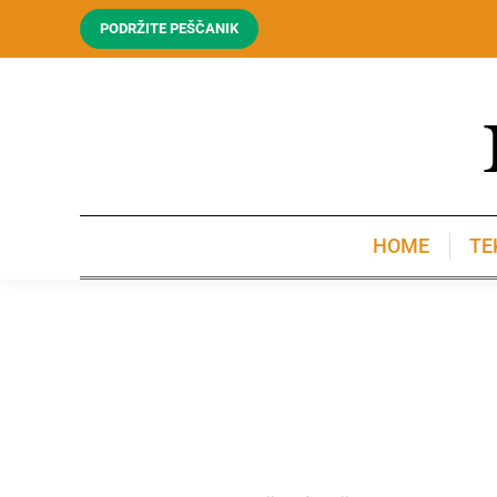
PODRŽITE PEŠČANIK
HOME
TE
HOME
TE