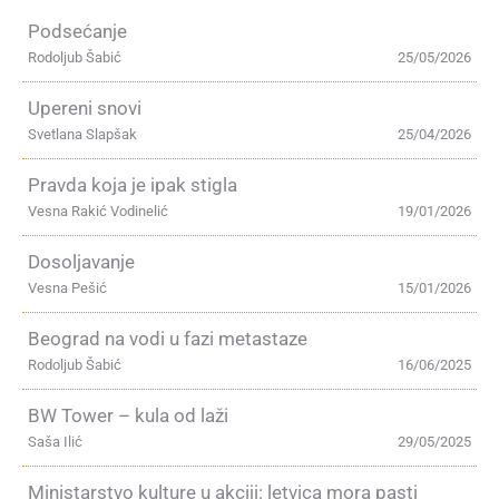
Podsećanje
Rodoljub Šabić
25/05/2026
Upereni snovi
Svetlana Slapšak
25/04/2026
Pravda koja je ipak stigla
Vesna Rakić Vodinelić
19/01/2026
Dosoljavanje
Vesna Pešić
15/01/2026
Beograd na vodi u fazi metastaze
Rodoljub Šabić
16/06/2025
BW Tower – kula od laži
Saša Ilić
29/05/2025
Ministarstvo kulture u akciji: letvica mora pasti