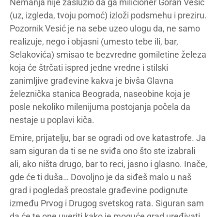
Nemanja nije zaslužio da ga milicioner Goran Vesić
(uz, izgleda, tvoju pomoć) izloži podsmehu i preziru.
Pozornik Vesić je na sebe uzeo ulogu da, ne samo
realizuje, nego i objasni (umesto tebe ili, bar,
Selakovića) smisao te bezvredne gomiletine železa
koja će štrčati ispred jedne vredne i stilski
zanimljive građevine kakva je bivša Glavna
železnička stanica Beograda, naseobine koja je
posle nekoliko milenijuma postojanja počela da
nestaje u poplavi kiča.
Emire, prijatelju, bar se ogradi od ove katastrofe. Ja
sam siguran da ti se ne sviđa ono što ste izabrali
ali, ako ništa drugo, bar to reci, jasno i glasno. Inače,
gde će ti duša… Dovoljno je da siđeš malo u naš
grad i pogledaš preostale građevine podignute
između Prvog i Drugog svetskog rata. Siguran sam
da će te one uveriti kako je moguće grad uređivati