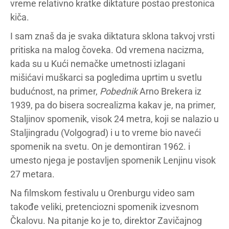
vreme relativno kratke diktature postao prestonica
kiča.
I sam znaš da je svaka diktatura sklona takvoj vrsti
pritiska na malog čoveka. Od vremena nacizma,
kada su u Kući nemačke umetnosti izlagani
mišićavi muškarci sa pogledima uprtim u svetlu
budućnost, na primer,
Pobednik
Arno Brekera iz
1939, pa do bisera socrealizma kakav je, na primer,
Staljinov spomenik, visok 24 metra, koji se nalazio u
Staljingradu (Volgograd) i u to vreme bio naveći
spomenik na svetu. On je demontiran 1962. i
umesto njega je postavljen spomenik Lenjinu visok
27 metara.
Na filmskom festivalu u Orenburgu video sam
takođe veliki, pretenciozni spomenik izvesnom
Čkalovu. Na pitanje ko je to, direktor Zavičajnog