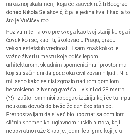
nakaznoj skalameriji koja će zauvek ružiti Beograd
doneo Nikola Selaković, čija je jedina kvalifikacija to
što je Vučićev rob.
Pozivam te na ovo pre svega kao tvoj stariji kolega i
čovek koji se, kao i ti, školovao u Pragu, gradu
velikih estetskih vrednosti. I sam znaš koliko je
važno živeti u mestu koje odiše lepom
arhitekturom, skladnim spomenicima i prostorima
koji su sačinjeni da gode oku civilizovanih ljudi. Nije
mi jasno kako se nisi zgrozio nad tom gomilom
besmisleno izlivenog gvožđa u visini od 23 metra
(?!) i zašto i sam nisi pobegao iz žirija koji će tu hrpu
neukusa dovući do bivše železničke stanice.
Pretpostavljam da si već bio upoznat sa gomilom
sličnih spomenika, uglavnom ruskih autora, koji
nepovratno ruže Skoplje, jedan lepi grad koji je u