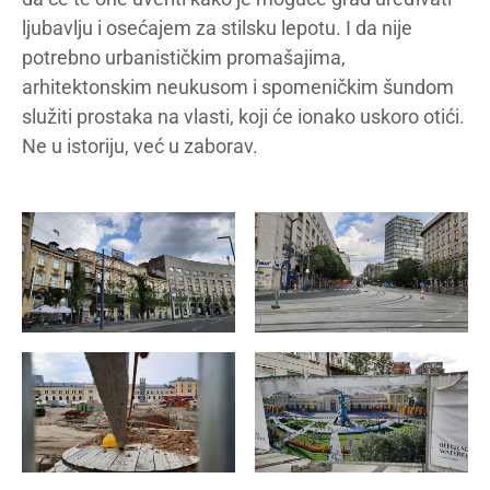
ljubavlju i osećajem za stilsku lepotu. I da nije
potrebno urbanističkim promašajima,
arhitektonskim neukusom i spomeničkim šundom
služiti prostaka na vlasti, koji će ionako uskoro otići.
Ne u istoriju, već u zaborav.