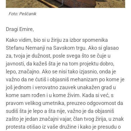
Foto: Peščanik
Dragi Emire,
Kako vidim, bio si u žiriju za izbor spomenika
Stefanu Nemanji na Savskom trgu. Ako si glasao
za, tvoja je dužnost, posle svega što se čuje u
javnosti, da kažeš šta je na tom projektu dobro,
lepo, značajno. Ako se nisi tako izjasnio, onda je
važno da ne ćutiš i objasniš mehanizam po kome je
još jednom i verovatno zauvek unakažen grad u
kome sam rođen i u kome živim. Kada si već, s
pravom velikog umetnika, preuzeo odgovornost da
sudiš šta je lepo a šta nije, važno je da objasniš
zašto je jedan značajni vajar, član tvog žirija, u znak
protesta otišao iz vaše družine i kako je presudu o