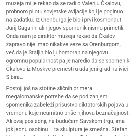
muzeja mi je rekao da se radi o Valeriju Čkalovu,
probnom pilotu sovjetske avijacije koji je poginuo
na zadatku. Iz Orenburga je bio i prvi kosmonaut
Jurij Gagarin, ali njegov spomenik nismo primetili.
Onda nam je direktor muzeja rekao da Čkalov
zapravo nije imao nikakve veze sa Orenburgom,
već da je Staljin bio ljubomoran na njegovu
ogromnu popularnost pa je naredio da se spomenik
Čkalovu iz Moskve premesti u udaljeni grad na ivici
Sibira…
Postoji još na stotine sličnih primera
megalomanske potrebe da se podizanjem
spomenika zabeleži prisustvo diktatorskih pojava u
vremenu koje neumitno briše njihovu beznačajnost.
Ali ovaj poslednji, na budućem Savskom trgu, ima
još jednu osobinu – ta skulptura je smešna. Stefan