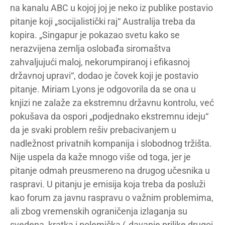
na kanalu ABC u kojoj joj je neko iz publike postavio
pitanje koji „socijalistički raj“ Australija treba da
kopira. „Singapur je pokazao svetu kako se
nerazvijena zemlja oslobađa siromaštva
zahvaljujući maloj, nekorumpiranoj i efikasnoj
državnoj upravi“, dodao je čovek koji je postavio
pitanje. Miriam Lyons je odgovorila da se ona u
knjizi ne zalaže za ekstremnu državnu kontrolu, već
pokušava da ospori „podjednako ekstremnu ideju“
da je svaki problem rešiv prebacivanjem u
nadležnost privatnih kompanija i slobodnog tržišta.
Nije uspela da kaže mnogo više od toga, jer je
pitanje odmah preusmereno na drugog učesnika u
raspravi. U pitanju je emisija koja treba da posluži
kao forum za javnu raspravu o važnim problemima,
ali zbog vremenskih ograničenja izlaganja su
svedena, kratka i polemička („davanje prilike drugoj