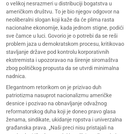
o velikoj nesrazmeri u distribuciji bogatstva u
američkom društvu. To je bio njegov odgovor na
neoliberalni slogan koji kaže da će plima rasta
nacionalne ekonomije, kada jednom stigne, podići
sve čamce u luci. Govorio je o potrebi da se reši
problem jaza u demokratskom procesu, kritikovao
stavljanje države pod kontrolu korporativnih
ekstremista i upozoravao na širenje siromaštva
zbog političkog propusta da se utvrdi minimalna
nadnica.
Elegantnom retorikom on je prizivao duh
patriotizma nasuprot nacionalizmu američke
desnice i pozivao na obnavljanje odvažnog
reformatorskog duha koji je doneo pravo glasa
ženama, sindikate, ukidanje ropstva i univerzalna
građanska prava. „Naši preci nisu pristajali na