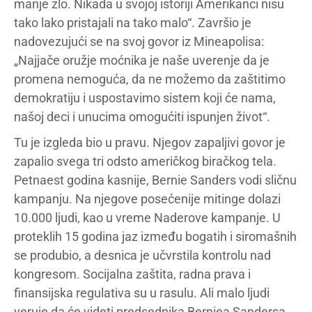
manje zlo. Nikada u svojoj istoriji Amerikanci nisu
tako lako pristajali na tako malo“. Završio je
nadovezujući se na svoj govor iz Mineapolisa:
„Najjače oružje moćnika je naše uverenje da je
promena nemoguća, da ne možemo da zaštitimo
demokratiju i uspostavimo sistem koji će nama,
našoj deci i unucima omogućiti ispunjen život“.
Tu je izgleda bio u pravu. Njegov zapaljivi govor je
zapalio svega tri odsto američkog biračkog tela.
Petnaest godina kasnije, Bernie Sanders vodi sličnu
kampanju. Na njegove posećenije mitinge dolazi
10.000 ljudi, kao u vreme Naderove kampanje. U
proteklih 15 godina jaz između bogatih i siromašnih
se produbio, a desnica je učvrstila kontrolu nad
kongresom. Socijalna zaštita, radna prava i
finansijska regulativa su u rasulu. Ali malo ljudi
veruje da će videti predsednika Berniea Sandersa