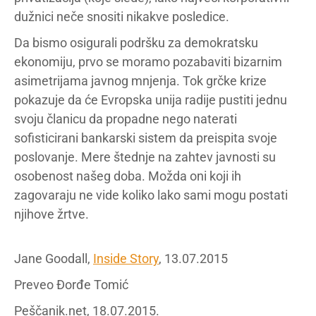
dužnici neče snositi nikakve posledice.
Da bismo osigurali podršku za demokratsku
ekonomiju, prvo se moramo pozabaviti bizarnim
asimetrijama javnog mnjenja. Tok grčke krize
pokazuje da će Evropska unija radije pustiti jednu
svoju članicu da propadne nego naterati
sofisticirani bankarski sistem da preispita svoje
poslovanje. Mere štednje na zahtev javnosti su
osobenost našeg doba. Možda oni koji ih
zagovaraju ne vide koliko lako sami mogu postati
njihove žrtve.
Jane Goodall,
Inside Story
, 13.07.2015
Preveo Đorđe Tomić
Peščanik.net, 18.07.2015.