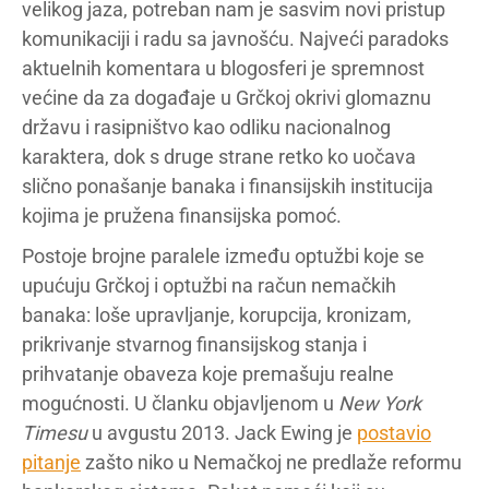
velikog jaza, potreban nam je sasvim novi pristup
komunikaciji i radu sa javnošću. Najveći paradoks
aktuelnih komentara u blogosferi je spremnost
većine da za događaje u Grčkoj okrivi glomaznu
državu i rasipništvo kao odliku nacionalnog
karaktera, dok s druge strane retko ko uočava
slično ponašanje banaka i finansijskih institucija
kojima je pružena finansijska pomoć.
Postoje brojne paralele između optužbi koje se
upućuju Grčkoj i optužbi na račun nemačkih
banaka: loše upravljanje, korupcija, kronizam,
prikrivanje stvarnog finansijskog stanja i
prihvatanje obaveza koje premašuju realne
mogućnosti. U članku objavljenom u
New York
Timesu
u avgustu 2013. Jack Ewing je
postavio
pitanje
zašto niko u Nemačkoj ne predlaže reformu