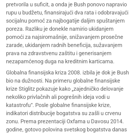
pretvorila u suficit, a onda je Bush ponovo napravio
rupu u budžetu, finansirajući dva rata i odobravajući
socijalnu pomoć za najbogatije daljim spuštanjem
poreza. Razliku je donekle namirio ukidanjem
pomoći za najsiromašnije, snižavanjem prosečne
zarade, ukidanjem radnih beneficija, sužavanjem
prava na zdravstvenu zaštitu i generisanjem
nezapamćenog duga na kreditnim karticama.
Globalna finansijska kriza 2008. izbila je dok je Bush
bio na dužnosti. Na primeru globalne finansijske
krize Stiglitz pokazuje kako „zajedničko delovanje
nekoliko privlačnih ali pogrešnih ideja vodi u
katastrofu“. Posle globalne finansijske krize,
indikatori distribucije bogatstva su zašli u crvenu
zonu. Prema prezentaciji Oxfama u Davosu 2014.
godine, gotovo polovina svetskog bogatstva danas