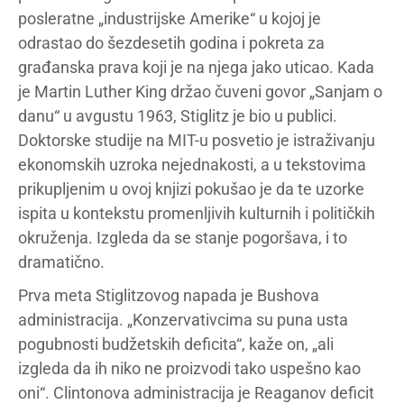
posleratne „industrijske Amerike“ u kojoj je
odrastao do šezdesetih godina i pokreta za
građanska prava koji je na njega jako uticao. Kada
je Martin Luther King držao čuveni govor „Sanjam o
danu“ u avgustu 1963, Stiglitz je bio u publici.
Doktorske studije na MIT-u posvetio je istraživanju
ekonomskih uzroka nejednakosti, a u tekstovima
prikupljenim u ovoj knjizi pokušao je da te uzorke
ispita u kontekstu promenljivih kulturnih i političkih
okruženja. Izgleda da se stanje pogoršava, i to
dramatično.
Prva meta Stiglitzovog napada je Bushova
administracija. „Konzervativcima su puna usta
pogubnosti budžetskih deficita“, kaže on, „ali
izgleda da ih niko ne proizvodi tako uspešno kao
oni“. Clintonova administracija je Reaganov deficit