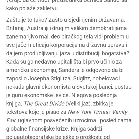
kako polaže zakletvu.
Zašto je to tako? Zašto u Sjedinjenim Državama,
Britaniji, Australiji i drugim velikim demokratijama
zanemarljivo mali deo biračkog tela vidi problem u
sve jačem uticaju korporacija na državnu upravu i
daljem produbljivanju jaza u distribuciji bogatstva?
Kada su ga nedavno upitali šta bi prvo učinio za
američku ekonomiju, Sanders je odgovorio da bi
zaposlio Josepha Stiglitza. Stiglitz, nobelovac i
nekada glavni ekonomista u Svetskoj banci, postao
je guru ekonomske levice. Njegova poslednja
knjiga,
The Great Divide
(Veliki jaz), zbirka je
tekstova koje je pisao za
New York Times
i
Vanity
Fair
, uglavnom posvećenih uzrocima i posledicama
globalne finansijske krize. Knjiga sadrži i
poluautobiografske beleške o prošlosti: od