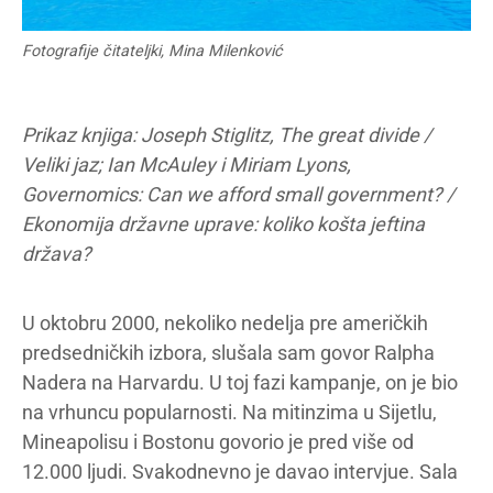
Fotografije čitateljki, Mina Milenković
Prikaz knjiga: Joseph Stiglitz, The great divide /
Veliki jaz; Ian McAuley i Miriam Lyons,
Governomics: Can we afford small government? /
Ekonomija državne uprave: koliko košta jeftina
država?
U oktobru 2000, nekoliko nedelja pre američkih
predsedničkih izbora, slušala sam govor Ralpha
Nadera na Harvardu. U toj fazi kampanje, on je bio
na vrhuncu popularnosti. Na mitinzima u Sijetlu,
Mineapolisu i Bostonu govorio je pred više od
12.000 ljudi. Svakodnevno je davao intervjue. Sala