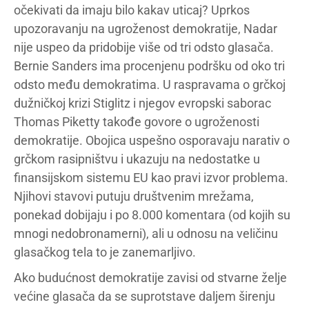
očekivati da imaju bilo kakav uticaj? Uprkos
upozoravanju na ugroženost demokratije, Nadar
nije uspeo da pridobije više od tri odsto glasača.
Bernie Sanders ima procenjenu podršku od oko tri
odsto među demokratima. U raspravama o grčkoj
dužničkoj krizi Stiglitz i njegov evropski saborac
Thomas Piketty takođe govore o ugroženosti
demokratije. Obojica uspešno osporavaju narativ o
grčkom rasipništvu i ukazuju na nedostatke u
finansijskom sistemu EU kao pravi izvor problema.
Njihovi stavovi putuju društvenim mrežama,
ponekad dobijaju i po 8.000 komentara (od kojih su
mnogi nedobronamerni), ali u odnosu na veličinu
glasačkog tela to je zanemarljivo.
Ako budućnost demokratije zavisi od stvarne želje
većine glasača da se suprotstave daljem širenju