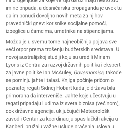
na druge ljude za koje veruju da uzimaju nešto što
im ne pripada, a desničarska propaganda je uvek tu
da im ponudi dovoljno novih meta za njihov
pravednički gnev: korisnike socijalne pomoći,
izbeglice u čamcima, umetnike na stipendijama.
Možda je u svemu tome najneobičnija pojava sve
veći otpor prema trošenju budžetskih sredstava. U
novoj australijskoj studiji koju su uredili Miriam
Lyons iz Centra za razvoj državnih politika i ekspert
za javne politike Ian McAuley,
Governomics
, takođe
se pominju jahte i talasi. Knjiga počinje pričom o
poznatoj regati Sidnej-Hobart kada je država bila
primorana da interveniše. Jahte koje učestvuju u
regati pripadaju ljudima iz sveta biznisa (većinom),
dok državne agencije, uključujući Meteorološki
zavod i Centar za koordinaciju spasilačkih akcija u
Kanberi, pružaju važne usluge praćenja uslova u