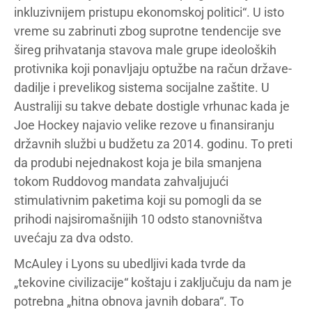
inkluzivnijem pristupu ekonomskoj politici“. U isto
vreme su zabrinuti zbog suprotne tendencije sve
šireg prihvatanja stavova male grupe ideoloških
protivnika koji ponavljaju optužbe na račun države-
dadilje i prevelikog sistema socijalne zaštite. U
Australiji su takve debate dostigle vrhunac kada je
Joe Hockey najavio velike rezove u finansiranju
državnih službi u budžetu za 2014. godinu. To preti
da produbi nejednakost koja je bila smanjena
tokom Ruddovog mandata zahvaljujući
stimulativnim paketima koji su pomogli da se
prihodi najsiromašnijih 10 odsto stanovništva
uvećaju za dva odsto.
McAuley i Lyons su ubedljivi kada tvrde da
„tekovine civilizacije“ koštaju i zaključuju da nam je
potrebna „hitna obnova javnih dobara“. To