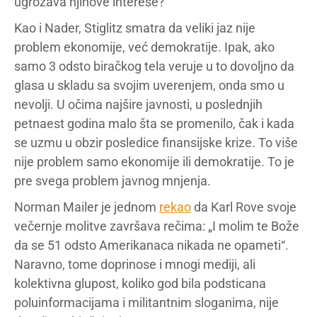
ugrožava njihove interese?
Kao i Nader, Stiglitz smatra da veliki jaz nije
problem ekonomije, već demokratije. Ipak, ako
samo 3 odsto biračkog tela veruje u to dovoljno da
glasa u skladu sa svojim uverenjem, onda smo u
nevolji. U očima najšire javnosti, u poslednjih
petnaest godina malo šta se promenilo, čak i kada
se uzmu u obzir posledice finansijske krize. To više
nije problem samo ekonomije ili demokratije. To je
pre svega problem javnog mnjenja.
Norman Mailer je jednom
rekao
da Karl Rove svoje
večernje molitve završava rečima: „I molim te Bože
da se 51 odsto Amerikanaca nikada ne opameti“.
Naravno, tome doprinose i mnogi mediji, ali
kolektivna glupost, koliko god bila podsticana
poluinformacijama i militantnim sloganima, nije