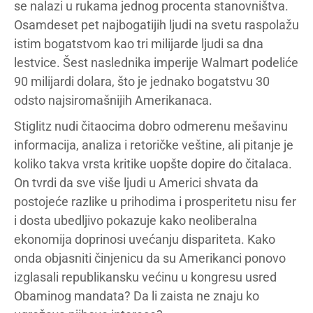
se nalazi u rukama jednog procenta stanovništva.
Osamdeset pet najbogatijih ljudi na svetu raspolažu
istim bogatstvom kao tri milijarde ljudi sa dna
lestvice. Šest naslednika imperije Walmart podeliće
90 milijardi dolara, što je jednako bogatstvu 30
odsto najsiromašnijih Amerikanaca.
Stiglitz nudi čitaocima dobro odmerenu mešavinu
informacija, analiza i retoričke veštine, ali pitanje je
koliko takva vrsta kritike uopšte dopire do čitalaca.
On tvrdi da sve više ljudi u Americi shvata da
postojeće razlike u prihodima i prosperitetu nisu fer
i dosta ubedljivo pokazuje kako neoliberalna
ekonomija doprinosi uvećanju dispariteta. Kako
onda objasniti činjenicu da su Amerikanci ponovo
izglasali republikansku većinu u kongresu usred
Obaminog mandata? Da li zaista ne znaju ko