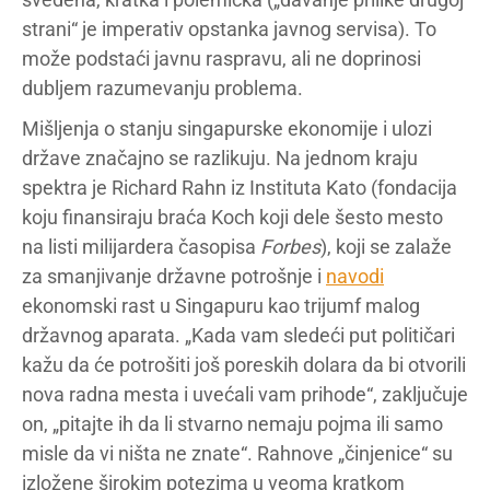
strani“ je imperativ opstanka javnog servisa). To
može podstaći javnu raspravu, ali ne doprinosi
dubljem razumevanju problema.
Mišljenja o stanju singapurske ekonomije i ulozi
države značajno se razlikuju. Na jednom kraju
spektra je Richard Rahn iz Instituta Kato (fondacija
koju finansiraju braća Koch koji dele šesto mesto
na listi milijardera časopisa
Forbes
), koji se zalaže
za smanjivanje državne potrošnje i
navodi
ekonomski rast u Singapuru kao trijumf malog
državnog aparata. „Kada vam sledeći put političari
kažu da će potrošiti još poreskih dolara da bi otvorili
nova radna mesta i uvećali vam prihode“, zaključuje
on, „pitajte ih da li stvarno nemaju pojma ili samo
misle da vi ništa ne znate“. Rahnove „činjenice“ su
izložene širokim potezima u veoma kratkom