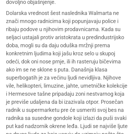
dovoljno objašnjenje.
Dolarska vrednost šest naslednika Walmarta ne
znači mnogo radnicima koji popunjavaju police i
ribaju podove u njihovim prodavnicama. Kada su
seljaci ustajali protiv aristokrata u predindustrijsko
doba, mogli su da daju oduška mržnji prema
konkretnim ljudima koji jašu kroz selo u skupoj
odeći, dok oni nose prnje, ili ih rasteruju bičevima
ako im se ne sklone s puta. Današnja klasa
superbogatih je za većinu ljudi nevidljiva. Njihove
vile, helikopteri, limuzine, jahte, umetničke kolekcije
i Hermesove tašne pripadaju zoni nestvarnog koja
je previše udaljena da bi izazivala otpor. Prosečan
radnik u supermarketu pre će usmeriti svoj bes na
radnika sa susedne gondole koji izlazi da puši svaki
put kad nadzornik okrene leđa. Ljudi se najviše ljute