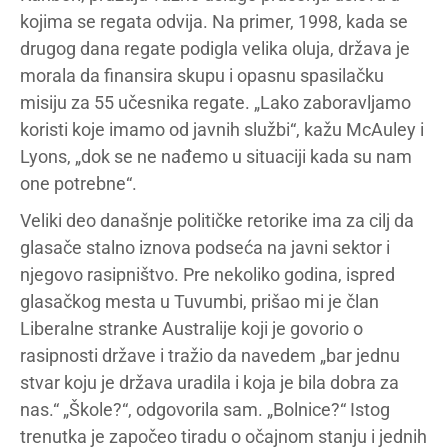
kojima se regata odvija. Na primer, 1998, kada se
drugog dana regate podigla velika oluja, država je
morala da finansira skupu i opasnu spasilačku
misiju za 55 učesnika regate. „Lako zaboravljamo
koristi koje imamo od javnih službi“, kažu McAuley i
Lyons, „dok se ne nađemo u situaciji kada su nam
one potrebne“.
Veliki deo današnje političke retorike ima za cilj da
glasače stalno iznova podseća na javni sektor i
njegovo rasipništvo. Pre nekoliko godina, ispred
glasačkog mesta u Tuvumbi, prišao mi je član
Liberalne stranke Australije koji je govorio o
rasipnosti države i tražio da navedem „bar jednu
stvar koju je država uradila i koja je bila dobra za
nas.“ „Škole?“, odgovorila sam. „Bolnice?“ Istog
trenutka je započeo tiradu o očajnom stanju i jednih