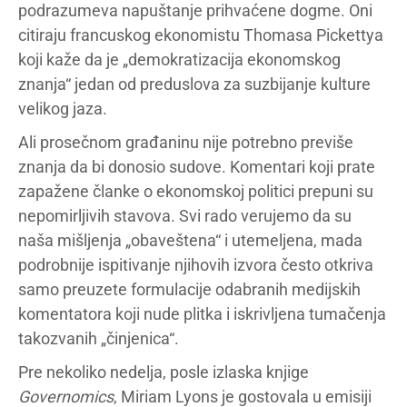
podrazumeva napuštanje prihvaćene dogme. Oni
citiraju francuskog ekonomistu Thomasa Pickettya
koji kaže da je „demokratizacija ekonomskog
znanja“ jedan od preduslova za suzbijanje kulture
velikog jaza.
Ali prosečnom građaninu nije potrebno previše
znanja da bi donosio sudove. Komentari koji prate
zapažene članke o ekonomskoj politici prepuni su
nepomirljivih stavova. Svi rado verujemo da su
naša mišljenja „obaveštena“ i utemeljena, mada
podrobnije ispitivanje njihovih izvora često otkriva
samo preuzete formulacije odabranih medijskih
komentatora koji nude plitka i iskrivljena tumačenja
takozvanih „činjenica“.
Pre nekoliko nedelja, posle izlaska knjige
Governomics
, Miriam Lyons je gostovala u emisiji