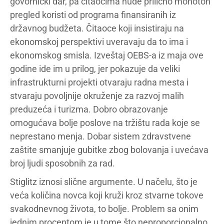
govornički dar, pa čitaocima nude prilično monoton
pregled koristi od programa finansiranih iz
državnog budžeta. Čitaoce koji insistiraju na
ekonomskoj perspektivi uveravaju da to ima i
ekonomskog smisla. Izveštaj OEBS-a iz maja ove
godine ide im u prilog, jer pokazuje da veliki
infrastrukturni projekti otvaraju radna mesta i
stvaraju povoljnije okruženje za razvoj malih
preduzeća i turizma. Dobro obrazovanje
omogućava bolje poslove na tržištu rada koje se
neprestano menja. Dobar sistem zdravstvene
zaštite smanjuje gubitke zbog bolovanja i uvećava
broj ljudi sposobnih za rad.
Stiglitz iznosi slične argumente. U načelu, što je
veća količina novca koji kruži kroz stvarne tokove
svakodnevnog života, to bolje. Problem sa onim
jednim procentom je u tome što neproporcionalno