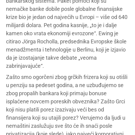
bankarskog sistema. Paket pomoći koji su
nemačke banke dobile posle globalne finansijske
krize bio je jedan od najvećih u Evropi – više od 640
milijardi dolara. Pet godina kasnije, „to je i dalje
kamen oko vrata ekonomiji evrozone“. Ewing je
citirao Jörga Rocholla, predsednika Evropske škole
menadžmenta i tehnologije u Berlinu, koji je izjavio
da je izostajanje takve debate „veoma
zabrinjavajuće“.
Zašto smo ogorčeni zbog grčkih frizera koji su otišli
u penziju sa pedeset godina, a ne uzbuđujemo se
zbog propalih bankara koji primaju bonuse
isplaćene novcem poreskih obveznika? Zašto Grci
koji nisu platili porez izazivaju veći bes od
finansijera koji su utajili porez? Verujemo da ljudi u
nemaštini zaslužuju sve što će ih snaći posle
privatizacija (koje slede), iako najveći korporativni