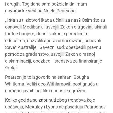
i drugih. Tog dana sam poželela da imam
govorničke veštine Noela Pearsona:
„I šta su ti zlotvori ikada učinili za nas? Osim što su
osnovali Medibank i usvojili Zakon o trgovini, ukinuli
tarifne barijere, doneli zakon o porodičnim
odnosima, dozvolili sporazumni razvod, osnovali
Savet Australije i Savezni sud, obezbedili pravnu
pomoć za građanstvo, usvojili Zakon o rasnoj
diskriminaciji, obezbedili sredstva za finansiranje
škola.“
Pearson je to izgovorio na sahrani Gougha
Whitlama. Veliki deo Withlamovih postignuća u
domenu javnih politika danas je ugrožen.
Koliko god da su zabrinuti zbog trendova koje
uočavaju, McAuley i Lyons ne poseduju Pearsonov