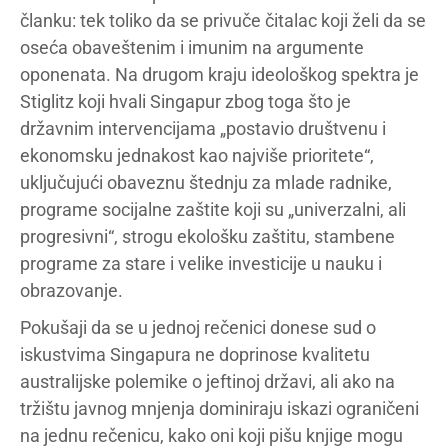
članku: tek toliko da se privuče čitalac koji želi da se
oseća obaveštenim i imunim na argumente
oponenata. Na drugom kraju ideološkog spektra je
Stiglitz koji hvali Singapur zbog toga što je
državnim intervencijama „postavio društvenu i
ekonomsku jednakost kao najviše prioritete“,
uključujući obaveznu štednju za mlade radnike,
programe socijalne zaštite koji su „univerzalni, ali
progresivni“, strogu ekološku zaštitu, stambene
programe za stare i velike investicije u nauku i
obrazovanje.
Pokušaji da se u jednoj rečenici donese sud o
iskustvima Singapura ne doprinose kvalitetu
australijske polemike o jeftinoj državi, ali ako na
tržištu javnog mnjenja dominiraju iskazi ograničeni
na jednu rečenicu, kako oni koji pišu knjige mogu