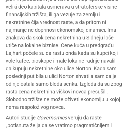
veliki deo kapitala usmerava u stratoferske visine
finansijskih tržišta, ili ga vezuje za zemlju i
nekretnine čija vrednost raste, a da pritom ni
najmanje ne doprinosi ekonomskoj dinamici. Ima
znakova da skok cena nekretnina u Sidneju loše
utiče na lokalne biznise. Cene kuća u predgrađu
Lajhart počele su da rastu onda kada su kupci koji
vole kafee, bioskope i male lokalne radnje navalili
da kupuju nekretnine oko ulice Norton. Kada sam
poslednji put bila u ulici Norton shvatila sam da je
od nje ostala samo bleda senka. Izgleda da su zbog
rasta cena nekretnina viškovi novca presušili.
Slobodno tržište ne može oživeti ekonomiju u kojoj
nema raspoloživog novca.
Autori studije
Governomics
veruju da raste
„potisnuta želja da se vratimo pragmatičnijem i