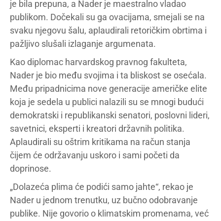
je bila prepuna, a Nader je maestralno vladao
publikom. Dočekali su ga ovacijama, smejali se na
svaku njegovu šalu, aplaudirali retoričkim obrtima i
pažljivo slušali izlaganje argumenata.
Kao diplomac harvardskog pravnog fakulteta,
Nader je bio među svojima i ta bliskost se osećala.
Među pripadnicima nove generacije američke elite
koja je sedela u publici nalazili su se mnogi budući
demokratski i republikanski senatori, poslovni lideri,
savetnici, eksperti i kreatori državnih politika.
Aplaudirali su oštrim kritikama na račun stanja
čijem će održavanju uskoro i sami početi da
doprinose.
„Dolazeća plima će podići samo jahte“, rekao je
Nader u jednom trenutku, uz bučno odobravanje
publike. Nije govorio o klimatskim promenama, već