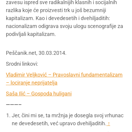
zavesu ispred sve radikalnijih klasnih i socijalnih
razlika koje će proizvesti trk u još bezumniji
kapitalizam. Kao i devedesetih i dvehiljaditih:
nacionalizam odigrava svoju ulogu scenografije za
podivljali kapitalizam.
Peščanik.net, 30.03.2014.
Srodni linkovi:
Vladimir Veljković – Pravoslavni fundamentalizam
– lociranje neprijatelja
Saša Ilić – Gospoda huligani
———–
Jer, čini mi se, ta mržnja je dosegla svoj vrhunac
ne devedesetih, već upravo dvehiljaditih.
↑