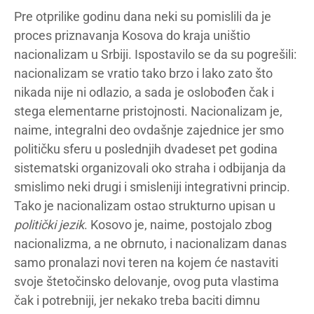
Pre otprilike godinu dana neki su pomislili da je
proces priznavanja Kosova do kraja uništio
nacionalizam u Srbiji. Ispostavilo se da su pogrešili:
nacionalizam se vratio tako brzo i lako zato što
nikada nije ni odlazio, a sada je oslobođen čak i
stega elementarne pristojnosti. Nacionalizam je,
naime, integralni deo ovdašnje zajednice jer smo
političku sferu u poslednjih dvadeset pet godina
sistematski organizovali oko straha i odbijanja da
smislimo neki drugi i smisleniji integrativni princip.
Tako je nacionalizam ostao strukturno upisan u
politički jezik
. Kosovo je, naime, postojalo zbog
nacionalizma, a ne obrnuto, i nacionalizam danas
samo pronalazi novi teren na kojem će nastaviti
svoje štetočinsko delovanje, ovog puta vlastima
čak i potrebniji, jer nekako treba baciti dimnu