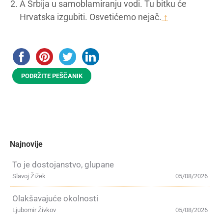
A Srbija u samoblamiranju vodi. Tu bitku će
Hrvatska izgubiti. Osvetićemo nejač.
↑
PODRŽITE PEŠČANIK
Najnovije
To je dostojanstvo, glupane
Slavoj Žižek
05/08/2026
Olakšavajuće okolnosti
Ljubomir Živkov
05/08/2026