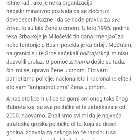
Istine radi, ako je neka organizacija
nediskriminativno pozivala da se zločini iz
devedesetih kazne i da se nađe pravda za
sve
žrtve, to su bile Žene u crnom. U leto 1995. godine
reka Srba koje je Milošević tih dana “menjao” za
neke teritorije u Bosni potekla je ka Srbiji. Međutim,
na granici su te Srbe sačekali
policajci
koji im nisu
dozvolili prolaz. U pomoć
žrtvama
došle su tada,
čini mi se, upravo Žene u crnom. Eto vam
patriotizma policije, nacionalista i nacionalne elite i
eto vam “antipatriotizma” Žena u crnom.
A nas eto licem u lice sa gomilom onog toksičnog
đubreta koji su sve političke elite zataškavale od
2000. naovamo. Znali smo svi mi da je najveća
strateška greška političke elite, koja se deset
godina izdavala za nekoga ko će raskinuti sa