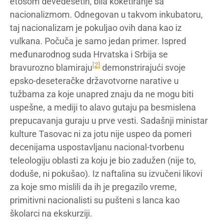
etosom devedesetih, bila koketiranje sa
nacionalizmom. Odnegovan u takvom inkubatoru,
taj nacionalizam je pokuljao ovih dana kao iz
vulkana. Počuča je samo jedan primer. Ispred
međunarodnog suda Hrvatska i Srbija se
[2]
bravurozno blamiraju
demonstrirajući svoje
epsko-deseteračke državotvorne narative u
tužbama za koje unapred znaju da ne mogu biti
uspešne, a mediji to alavo gutaju pa besmislena
prepucavanja guraju u prve vesti. Sadašnji ministar
kulture Tasovac ni za jotu nije uspeo da pomeri
decenijama uspostavljanu nacional-tvorbenu
teleologiju oblasti za koju je bio zadužen (nije to,
doduše, ni pokušao). Iz naftalina su izvučeni likovi
za koje smo mislili da ih je pregazilo vreme,
primitivni nacionalisti su pušteni s lanca kao
školarci na ekskurziji.