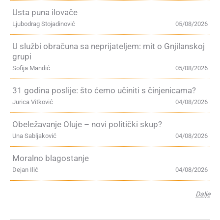
Usta puna ilovače
Ljubodrag Stojadinović
05/08/2026
U službi obračuna sa neprijateljem: mit o Gnjilanskoj
grupi
Sofija Mandić
05/08/2026
31 godina poslije: što ćemo učiniti s činjenicama?
Jurica Vitković
04/08/2026
Obeležavanje Oluje – novi politički skup?
Una Sabljaković
04/08/2026
Moralno blagostanje
Dejan Ilić
04/08/2026
Dalje