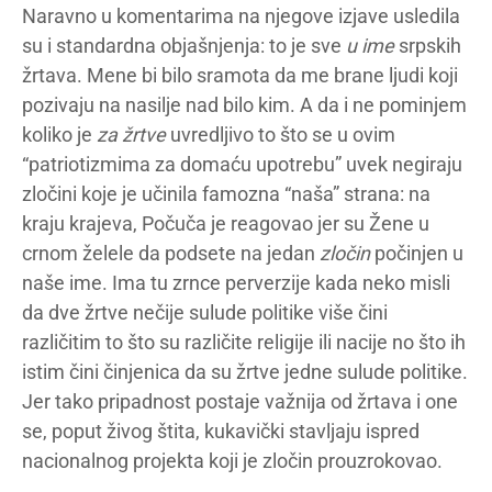
Naravno u komentarima na njegove izjave usledila
su i standardna objašnjenja: to je sve
u ime
srpskih
žrtava. Mene bi bilo sramota da me brane ljudi koji
pozivaju na nasilje nad bilo kim. A da i ne pominjem
koliko je
za žrtve
uvredljivo to što se u ovim
“patriotizmima za domaću upotrebu” uvek negiraju
zločini koje je učinila famozna “naša” strana: na
kraju krajeva, Počuča je reagovao jer su Žene u
crnom želele da podsete na jedan
zločin
počinjen u
naše ime. Ima tu zrnce perverzije kada neko misli
da dve žrtve nečije sulude politike više čini
različitim to što su različite religije ili nacije no što ih
istim čini činjenica da su žrtve jedne sulude politike.
Jer tako pripadnost postaje važnija od žrtava i one
se, poput živog štita, kukavički stavljaju ispred
nacionalnog projekta koji je zločin prouzrokovao.