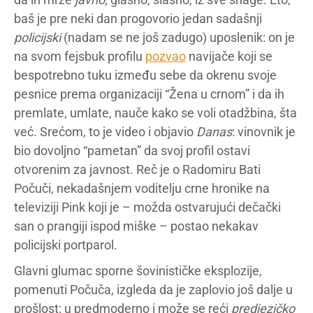
baš je pre neki dan progovorio jedan sadašnji
policijski
(nadam se ne još zadugo) uposlenik: on je
na svom fejsbuk profilu
pozvao
navijače koji se
bespotrebno tuku između sebe da okrenu svoje
pesnice prema organizaciji “Žena u crnom” i da ih
premlate, umlate, nauče kako se voli otadžbina, šta
već. Srećom, to je video i objavio
Danas
: vinovnik je
bio dovoljno “pametan” da svoj profil ostavi
otvorenim za javnost. Reč je o Radomiru Bati
Počuči, nekadašnjem voditelju crne hronike na
televiziji Pink koji je – možda ostvarujući dečački
san o prangiji ispod miške – postao nekakav
policijski portparol.
Glavni glumac sporne šovinističke eksplozije,
pomenuti Počuča, izgleda da je zaplovio još dalje u
prošlost: u predmoderno i može se reći
predjezičko