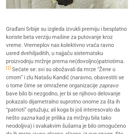
Građani Srbije su izgleda izvukli premiju i besplatno
koriste beta verziju mašine za putovanje kroz
vreme. Vremeplov nas kolektivno vraća ravno
usred dvehiljaditih, u najjaču sistematsku
proizvodnju mržnje prema ne(dovoljno)patriotima.
[1]
Sećate se: svi su obožavali da mrze “Žene u
crnom” i zlu Natašu Kandić (naravno, obavestiti se
o tome čime se omražene organizacije
zapravo
bave bilo bi nezgodno, jer bi se njihovo delovanje
pokazalo dijametralno suprotno onome za šta ih
“patrioti” optužuju; ali koga bi još interesovalo da
nešto
sazna
kad je prilika za mržnju bila tako
neodoljiva) i svakakvim šušama je bilo omogućeno
da ih mrze
javno,
glasno, slasno, iz sve snage. Eto,