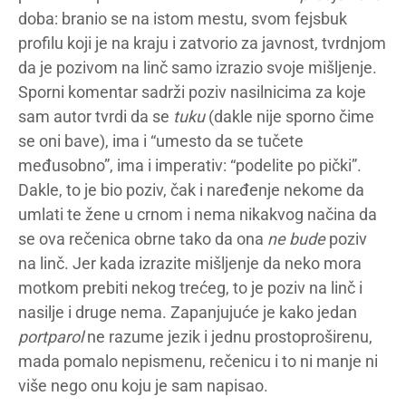
doba: branio se na istom mestu, svom fejsbuk
profilu koji je na kraju i zatvorio za javnost, tvrdnjom
da je pozivom na linč samo izrazio svoje mišljenje.
Sporni komentar sadrži poziv nasilnicima za koje
sam autor tvrdi da se
tuku
(dakle nije sporno čime
se oni bave), ima i “umesto da se tučete
međusobno”, ima i imperativ: “podelite po pički”.
Dakle, to je bio poziv, čak i naređenje nekome da
umlati te žene u crnom i nema nikakvog načina da
se ova rečenica obrne tako da ona
ne bude
poziv
na linč. Jer kada izrazite mišljenje da neko mora
motkom prebiti nekog trećeg, to je poziv na linč i
nasilje i druge nema. Zapanjujuće je kako jedan
portparol
ne razume jezik i jednu prostoproširenu,
mada pomalo nepismenu, rečenicu i to ni manje ni
više nego onu koju je sam napisao.