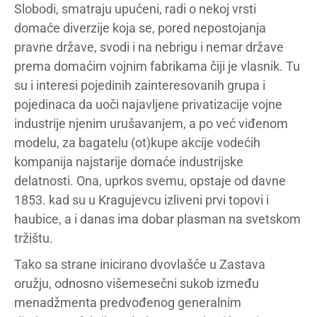
Slobodi, smatraju upućeni, radi o nekoj vrsti
domaće diverzije koja se, pored nepostojanja
pravne države, svodi i na nebrigu i nemar države
prema domaćim vojnim fabrikama čiji je vlasnik. Tu
su i interesi pojedinih zainteresovanih grupa i
pojedinaca da uoči najavljene privatizacije vojne
industrije njenim urušavanjem, a po već viđenom
modelu, za bagatelu (ot)kupe akcije vodećih
kompanija najstarije domaće industrijske
delatnosti. Ona, uprkos svemu, opstaje od davne
1853. kad su u Kragujevcu izliveni prvi topovi i
haubice, a i danas ima dobar plasman na svetskom
tržištu.
Tako sa strane inicirano dvovlašće u Zastava
oružju, odnosno višemesečni sukob između
menadžmenta predvođenog generalnim