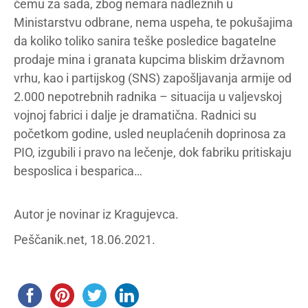
čemu za sada, zbog nemara nadležnih u
Ministarstvu odbrane, nema uspeha, te pokušajima
da koliko toliko sanira teške posledice bagatelne
prodaje mina i granata kupcima bliskim državnom
vrhu, kao i partijskog (SNS) zapošljavanja armije od
2.000 nepotrebnih radnika – situacija u valjevskoj
vojnoj fabrici i dalje je dramatična. Radnici su
početkom godine, usled neuplaćenih doprinosa za
PIO, izgubili i pravo na lečenje, dok fabriku pritiskaju
besposlica i besparica…
Autor je novinar iz Kragujevca.
Peščanik.net, 18.06.2021.