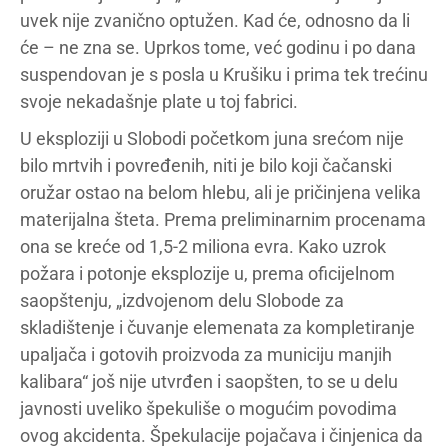
uvek nije zvanično optužen. Kad će, odnosno da li
će – ne zna se. Uprkos tome, već godinu i po dana
suspendovan je s posla u Krušiku i prima tek trećinu
svoje nekadašnje plate u toj fabrici.
U eksploziji u Slobodi početkom juna srećom nije
bilo mrtvih i povređenih, niti je bilo koji čačanski
oružar ostao na belom hlebu, ali je pričinjena velika
materijalna šteta. Prema preliminarnim procenama
ona se kreće od 1,5-2 miliona evra. Kako uzrok
požara i potonje eksplozije u, prema oficijelnom
saopštenju, „izdvojenom delu Slobode za
skladištenje i čuvanje elemenata za kompletiranje
upaljača i gotovih proizvoda za municiju manjih
kalibara“ još nije utvrđen i saopšten, to se u delu
javnosti uveliko špekuliše o mogućim povodima
ovog akcidenta. Špekulacije pojačava i činjenica da