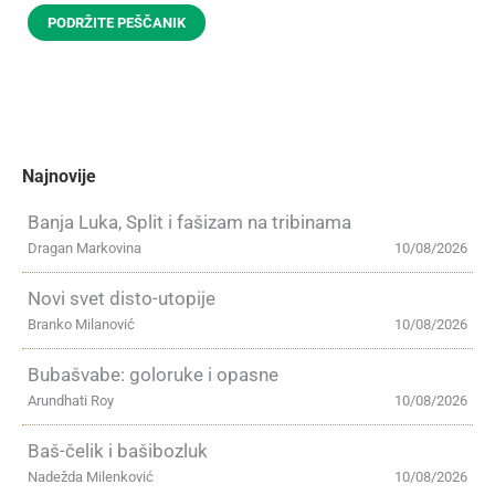
PODRŽITE PEŠČANIK
Najnovije
Banja Luka, Split i fašizam na tribinama
Dragan Markovina
10/08/2026
Novi svet disto-utopije
Branko Milanović
10/08/2026
Bubašvabe: goloruke i opasne
Arundhati Roy
10/08/2026
Baš-čelik i bašibozluk
Nadežda Milenković
10/08/2026