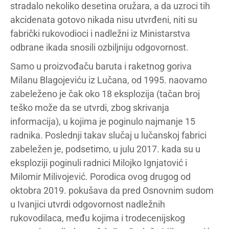
stradalo nekoliko desetina oružara, a da uzroci tih
akcidenata gotovo nikada nisu utvrđeni, niti su
fabrički rukovodioci i nadležni iz Ministarstva
odbrane ikada snosili ozbiljniju odgovornost.
Samo u proizvođaču baruta i raketnog goriva
Milanu Blagojeviću iz Lučana, od 1995. naovamo
zabeleženo je čak oko 18 eksplozija (tačan broj
teško može da se utvrdi, zbog skrivanja
informacija), u kojima je poginulo najmanje 15
radnika. Poslednji takav slučaj u lučanskoj fabrici
zabeležen je, podsetimo, u julu 2017. kada su u
eksploziji poginuli radnici Milojko Ignjatović i
Milomir Milivojević. Porodica ovog drugog od
oktobra 2019. pokušava da pred Osnovnim sudom
u Ivanjici utvrdi odgovornost nadležnih
rukovodilaca, među kojima i trodecenijskog