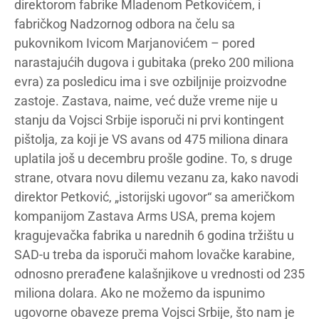
direktorom fabrike Mladenom Petkovićem, i
fabričkog Nadzornog odbora na čelu sa
pukovnikom Ivicom Marjanovićem – pored
narastajućih dugova i gubitaka (preko 200 miliona
evra) za posledicu ima i sve ozbiljnije proizvodne
zastoje. Zastava, naime, već duže vreme nije u
stanju da Vojsci Srbije isporuči ni prvi kontingent
pištolja, za koji je VS avans od 475 miliona dinara
uplatila još u decembru prošle godine. To, s druge
strane, otvara novu dilemu vezanu za, kako navodi
direktor Petković, „istorijski ugovor“ sa američkom
kompanijom Zastava Arms USA, prema kojem
kragujevačka fabrika u narednih 6 godina tržištu u
SAD-u treba da isporuči mahom lovačke karabine,
odnosno prerađene kalašnjikove u vrednosti od 235
miliona dolara. Ako ne možemo da ispunimo
ugovorne obaveze prema Vojsci Srbije, što nam je