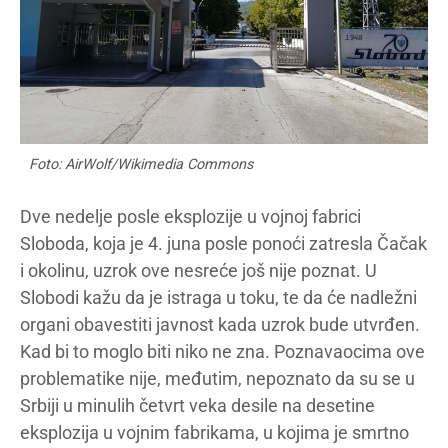
Foto: AirWolf/Wikimedia Commons
Dve nedelje posle eksplozije u vojnoj fabrici
Sloboda, koja je 4. juna posle ponoći zatresla Čačak
i okolinu, uzrok ove nesreće još nije poznat. U
Slobodi kažu da je istraga u toku, te da će nadležni
organi obavestiti javnost kada uzrok bude utvrđen.
Kad bi to moglo biti niko ne zna. Poznavaocima ove
problematike nije, međutim, nepoznato da su se u
Srbiji u minulih četvrt veka desile na desetine
eksplozija u vojnim fabrikama, u kojima je smrtno