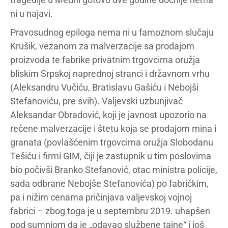
ni u najavi.
Pravosudnog epiloga nema ni u famoznom slučaju
Krušik, vezanom za malverzacije sa prodajom
proizvoda te fabrike privatnim trgovcima oružja
bliskim Srpskoj naprednoj stranci i državnom vrhu
(Aleksandru Vučiću, Bratislavu Gašiću i Nebojši
Stefanoviću, pre svih). Valjevski uzbunjivač
Aleksandar Obradović, koji je javnost upozorio na
rečene malverzacije i štetu koja se prodajom mina i
granata (povlašćenim trgovcima oružja Slobodanu
Tešiću i firmi GIM, čiji je zastupnik u tim poslovima
bio počivši Branko Stefanović, otac ministra policije,
sada odbrane Nebojše Stefanovića) po fabričkim,
pa i nižim cenama pričinjava valjevskoj vojnoj
fabrici – zbog toga je u septembru 2019. uhapšen
pod sumnjom da je „odavao službene tajne“ i još