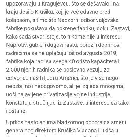
upozoravaju u Kragujevcu, što se dešavalo i na
kraju desilo Krušiku, koji je već odavno pred
kolapsom, s time što Nadzorni odbor valjevske
fabrike pokušava da pokrene fabriku, dok u Zastavi,
kako sada stvari stoje, to nikome nije u interesu.
Naprotiv, gubici i dugovi rastu, porezi i doprinosi
radnicima se ne uplaćuju još od avgusta 2019,
fabrika koja radi sa svega 40 odsto kapaciteta i
2.500 njenih radnika se poslovno vezuju za
četvoricu naših ljudi u Americi, što je više nego
neozbiljno i neodgovorno, ali je izgleda mnogima,
uoči najavljene privatizacije vojne industrije,
konstatuju stručnjaci iz Zastave, u interesu da tako
i ostane.
Uprkos nastojanjima Nadzornog odbora da smeni
generalnog direktora Krušika Vladana Lukića u