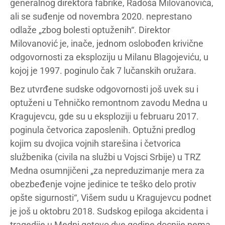
generalnog direktora fabrike, Radoša Milovanovića,
ali se suđenje od novembra 2020. neprestano
odlaže „zbog bolesti optuženih“. Direktor
Milovanović je, inače, jednom oslobođen krivične
odgovornosti za eksploziju u Milanu Blagojeviću, u
kojoj je 1997. poginulo čak 7 lučanskih oružara.
Bez utvrđene sudske odgovornosti još uvek su i
optuženi u Tehničko remontnom zavodu Medna u
Kragujevcu, gde su u eksploziji u februaru 2017.
poginula četvorica zaposlenih. Optužni predlog
kojim su dvojica vojnih starešina i četvorica
službenika (civila na službi u Vojsci Srbije) u TRZ
Medna osumnjičeni „za nepreduzimanje mera za
obezbeđenje vojne jedinice te teško delo protiv
opšte sigurnosti“, Višem sudu u Kragujevcu podnet
je još u oktobru 2018. Sudskog epiloga akcidenta i
tragedije u Medni gotovo dve godine docnije nema