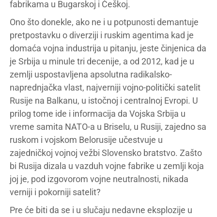
fabrikama u Bugarskoj i Češkoj.
Ono što donekle, ako ne i u potpunosti demantuje
pretpostavku o diverziji i ruskim agentima kad je
domaća vojna industrija u pitanju, jeste činjenica da
je Srbija u minule tri decenije, a od 2012, kad je u
zemlji uspostavljena apsolutna radikalsko-
naprednjačka vlast, najverniji vojno-politički satelit
Rusije na Balkanu, u istočnoj i centralnoj Evropi. U
prilog tome ide i informacija da Vojska Srbija u
vreme samita NATO-a u Briselu, u Rusiji, zajedno sa
ruskom i vojskom Belorusije učestvuje u
zajedničkoj vojnoj vežbi Slovensko bratstvo. Zašto
bi Rusija dizala u vazduh vojne fabrike u zemlji koja
joj je, pod izgovorom vojne neutralnosti, nikada
verniji i pokorniji satelit?
Pre će biti da se i u slučaju nedavne eksplozije u