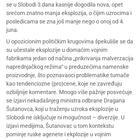
se u Slobodi 3 dana kasnije dogodila nova, opet
srećom znatno manja eksplozija, o čijim uzrocima i
posledicama se zna još manje nego o onoj od 4.
juna.
U opozicionim političkim krugovima špekuliše se da
su učestale eksplozije u domaćim vojnim
fabrikama jedan od načina „prikrivanja malverzacija
naprednjačkog režima“ u preduzećima namenske
proizvodnje, što poznavaoci problematike tumače
kao tendenciozne (pro)cene, koje ne zavređuju
ozbiljnije komentare. Mnogo više pažnje posvećuje
se izjavi nekadašnjeg ministra odbrane Dragana
Šutanovca, koji u traženju uzroka eksplozije u
Slobodi ne isključuje ni mogućnost – diverzije. U
izjavi medijima, Šutanovac u tom kontekstu
pominje ruske agenete i ekplozije u vojnim