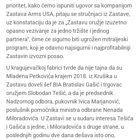
prioritet, kako ćemo ispuniti ugovor sa kompanijom
Zastava Arms USA, pitaju se stručnjaci iz Zastave,
uz konstataciju da je za „Zastavu oružje izuzetno
opasno vezivanje za jedno tržište i jednog
partnera“, čime će sigurno biti ugrožen mitraljeski
program, koji je odavno najsigurnii i najprofitabilniji
Zastavin izvozni posao.
U kragujevačkoj fabrici tvrde da nije tajna da su
Mladena Petkovića krajem 2018. iz Krušika u
Zastavu doveli šef BIA Bratislav Gašić i trgovac
oružjem Slobodan Tešić, a da je predsednik
Nadzornog odbora, pukovnik Ivica Marjanović,
poslušnik pomoćnika ministra odbrane Nenada
Miloradovića. U Zastavi se u sudaru interesa Tešiča
i Gašića s jedne, i Miloradovića s druge strane, u
poslednjih godinu dve dana dešava isto ono,