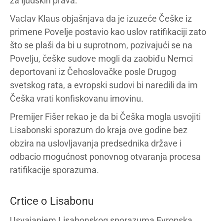
za ljudskih prava.
Vaclav Klaus objašnjava da je izuzeće Češke iz
primene Povelje postavio kao uslov ratifikaciji zato
što se plaši da bi u suprotnom, pozivajući se na
Povelju, češke sudove mogli da zaobiđu Nemci
deportovani iz Čehoslovačke posle Drugog
svetskog rata, a evropski sudovi bi naredili da im
Češka vrati konfiskovanu imovinu.
Premijer Fišer rekao je da bi Češka mogla usvojiti
Lisabonski sporazum do kraja ove godine bez
obzira na uslovljavanja predsednika države i
odbacio mogućnost ponovnog otvaranja procesa
ratifikacije sporazuma.
Crtice o Lisabonu
Usvajanjem Lisabonskog sporazuma Evropska