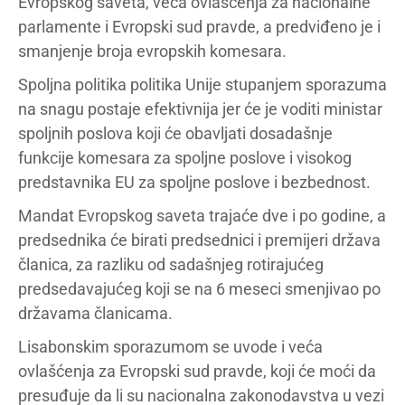
Evropskog saveta, veća ovlašćenja za nacionalne
parlamente i Evropski sud pravde, a predviđeno je i
smanjenje broja evropskih komesara.
Spoljna politika politika Unije stupanjem sporazuma
na snagu postaje efektivnija jer će je voditi ministar
spoljnih poslova koji će obavljati dosadašnje
funkcije komesara za spoljne poslove i visokog
predstavnika EU za spoljne poslove i bezbednost.
Mandat Evropskog saveta trajaće dve i po godine, a
predsednika će birati predsednici i premijeri država
članica, za razliku od sadašnjeg rotirajućeg
predsedavajućeg koji se na 6 meseci smenjivao po
državama članicama.
Lisabonskim sporazumom se uvode i veća
ovlašćenja za Evropski sud pravde, koji će moći da
presuđuje da li su nacionalna zakonodavstva u vezi