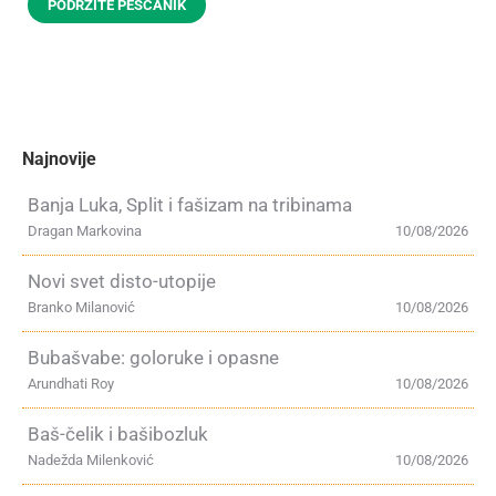
PODRŽITE PEŠČANIK
Najnovije
Banja Luka, Split i fašizam na tribinama
Dragan Markovina
10/08/2026
Novi svet disto-utopije
Branko Milanović
10/08/2026
Bubašvabe: goloruke i opasne
Arundhati Roy
10/08/2026
Baš-čelik i bašibozluk
Nadežda Milenković
10/08/2026