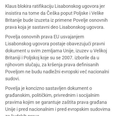
Klaus blokira ratifikaciju Lisabonskog ugovora jer
insistira na tome da Češka poput Poljske i Velike
Britanije bude izuzeta iz primene Povelje osnovnih
prava koja je sastavni deo Lisabonskog ugovora.
Povelja osnovnih prava EU usvajanjem
Lisabonskog ugovora postaje obavezujući pravni
dokument u svim zemljama Unije, izuzev u Velikoj
Britaniji i Poljskoj koje su se 2007. izborile da u
njihovom slučaju, za kršenja prava definisanih
Poveljom ne budu nadležni evropski već nacionalni
sudovi.
Povelja je koncizno sastavljen dokument o
građanskim, političkim, privrednim i socijalnim
pravima kojim se garantuje zaštita prava građana
Unije i pred nacionalnim i pred evropskim sudovima