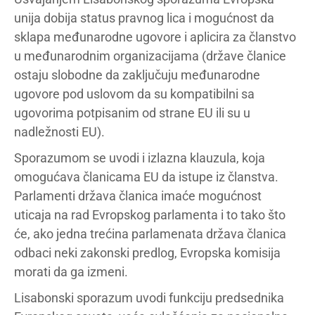
unija dobija status pravnog lica i mogućnost da
sklapa međunarodne ugovore i aplicira za članstvo
u međunarodnim organizacijama (države članice
ostaju slobodne da zaključuju međunarodne
ugovore pod uslovom da su kompatibilni sa
ugovorima potpisanim od strane EU ili su u
nadležnosti EU).
Sporazumom se uvodi i izlazna klauzula, koja
omogućava članicama EU da istupe iz članstva.
Parlamenti država članica imaće mogućnost
uticaja na rad Evropskog parlamenta i to tako što
će, ako jedna trećina parlamenata država članica
odbaci neki zakonski predlog, Evropska komisija
morati da ga izmeni.
Lisabonski sporazum uvodi funkciju predsednika