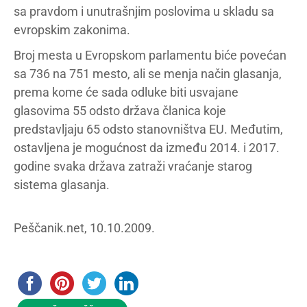
sa pravdom i unutrašnjim poslovima u skladu sa
evropskim zakonima.
Broj mesta u Evropskom parlamentu biće povećan
sa 736 na 751 mesto, ali se menja način glasanja,
prema kome će sada odluke biti usvajane
glasovima 55 odsto država članica koje
predstavljaju 65 odsto stanovništva EU. Međutim,
ostavljena je mogućnost da između 2014. i 2017.
godine svaka država zatraži vraćanje starog
sistema glasanja.
Peščanik.net, 10.10.2009.