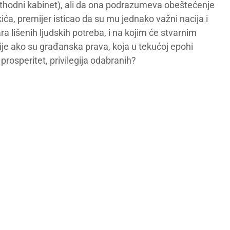
rethodni kabinet), ali da ona podrazumeva obeštećenje
kića, premijer isticao da su mu jednako važni nacija i
ra lišenih ljudskih potreba, i na kojim će stvarnim
ije ako su građanska prava, koja u tekućoj epohi
prosperitet, privilegija odabranih?