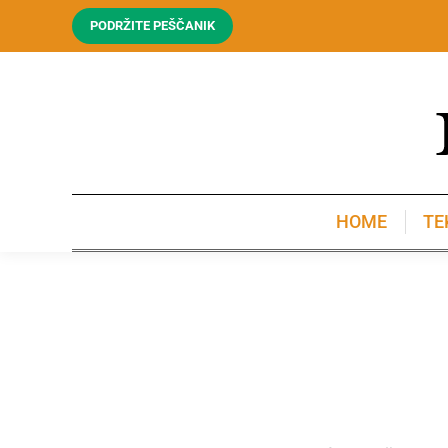
PODRŽITE PEŠČANIK
HOME
TE
HOME
TE