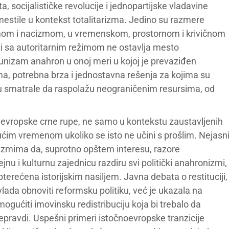
 socijalističke revolucije i jednopartijske vladavine
 smestile u kontekst totalitarizma. Jedino su razmere
mom i nacizmom, u vremenskom, prostornom i krivičnom
sti sa autoritarnim režimom ne ostavlja mesto
omunizam anahron u onoj meri u kojoj je prevaziđen
ma, potrebna brza i jednostavna rešenja za kojima su
su smatrale da raspolažu neograničenim resursima, od
ta evropske crne rupe, ne samo u kontekstu zaustavljenih
ućim vremenom ukoliko se isto ne učini s prošlim. Nejasn
alizmima da, suprotno opštem interesu, razore
ejnu i kulturnu zajednicu razdiru svi politički anahronizmi,
erećena istorijskim nasiljem. Javna debata o restituciji,
lada obnoviti reformsku politiku, već je ukazala na
gućiti imovinsku redistribuciju koja bi trebalo da
nepravdi. Uspešni primeri istočnoevropske tranzicije