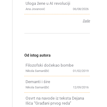
Uloga žene u AI revoluciji
Ana Jovanović
06/08/2026
Dalje
Od istog autora
i
Filozofski dočekao bombe
Nikola Samardžić
01/02/2019
Demanti i šire
Nikola Samardžić
12/09/2016
Osvrt na navode iz teksta Dejana
Ilića “Građani prvog reda”