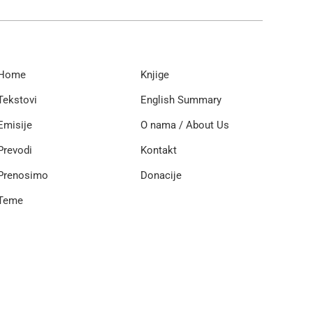
Home
Knjige
Tekstovi
English Summary
Emisije
O nama / About Us
Prevodi
Kontakt
Prenosimo
Donacije
Teme