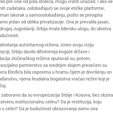
ekli pre više od pola stoleća, mogu vratiti unazad. I ako se
onih zadataka, oslobađajući se svoje etičke platforme,
oman iskorak u samooslobađanju, pošto se preispita
mo jedan od oblika privatizacije. Ona je prevalila jasan,
 drugoj Jugoslaviji, Srbija imala lidersku ulogu, do ubistva
udućnosti.
nitanja autoritarnog režima, izneo svoju viziju
pciji, Srbiju davila dihotomija bogate države i
acija zločinačkog režima sputavali su, potom,
i socijalno partnerstvo sa srednjim slojem presečeni su
jera Đinđića bila osporena u hramu čijem je dovršenju on
građanstvu, njena feudalna bogatstva vraćao režim koji je
čaj.
 zaboravio da su evropeizacija Srbije i Kosova, bez obzira
stvenu institucionalnu celinu? Da je restitucija, koju
u u celini? Da je budućnost obrazovanja samo ona