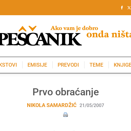
KSTOVI
EMISIJE
PREVODI
TEME
KNJIG
KSTOVI
EMISIJE
PREVODI
TEME
KNJIG
Prvo obraćanje
NIKOLA SAMARDŽIĆ
21/05/2007