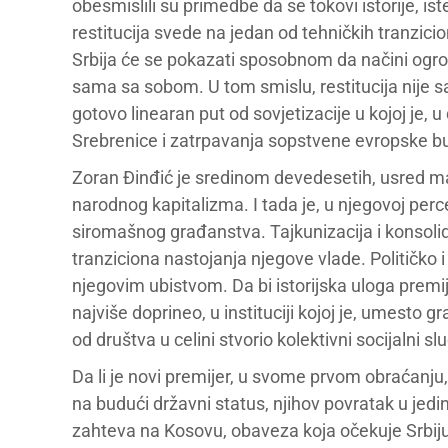
obesmislili su primedbe da se tokovi istorije, ist
restitucija svede na jedan od tehničkih tranzici
Srbija će se pokazati sposobnom da načini ogr
sama sa sobom. U tom smislu, restitucija nije sa
gotovo linearan put od sovjetizacije u kojoj je, u
Srebrenice i zatrpavanja sopstvene evropske b
Zoran Đinđić je sredinom devedesetih, usred mah
narodnog kapitalizma. I tada je, u njegovoj perce
siromašnog građanstva. Tajkunizacija i konsolid
tranziciona nastojanja njegove vlade. Političko 
njegovim ubistvom. Da bi istorijska uloga premi
najviše doprineo, u instituciji kojoj je, umesto 
od društva u celini stvorio kolektivni socijalni slu
Da li je novi premijer, u svome prvom obraćanju,
na budući državni status, njihov povratak u jedin
zahteva na Kosovu, obaveza koja očekuje Srbij