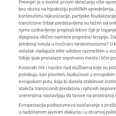
Premijer je u svome prvom obraćanju više opom
bez obzira na hipokriziju političkih opredeljenj
kontinuitetu tajkunizacije, partijske feudalizac
tranzicione Srbije predstavljena su težim od onih
njeno ozdravljenje propisali lekovi čije je traja
dijagnoza obično nameće pogrešnu terapiju. Da li 
predstoji tonula u močvaru neokomunizma? U koj
ostatak vladajuće elite udobno razmešten u socij
Srbije ipak pronalaze sopstveno mesto i lični pro
Kosovski mit i nazdor nad službama koje su podr
potiskuju, kao prioriteti, budućnost u evropskim
evropskom putu, koja bi donela stabilnost insti
staleža tranzicionih predatora i njihovih neposre
uverenjima nastavljaju da tavore na prostranoj s
Evropeizacija podrazumeva suočavanje s prošlošć
u nadziranom javnom diskursu i u stvarnoj politi