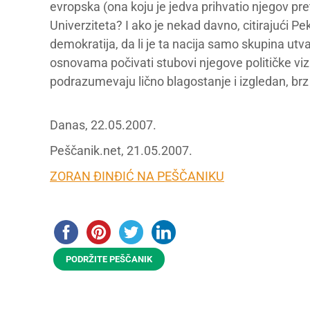
evropska (ona koju je jedva prihvatio njegov p
Univerziteta? I ako je nekad davno, citirajući Pe
demokratija, da li je ta nacija samo skupina utva
osnovama počivati stubovi njegove političke viz
podrazumevaju lično blagostanje i izgledan, brz 
Danas, 22.05.2007.
Peščanik.net, 21.05.2007.
ZORAN ĐINĐIĆ NA PEŠČANIKU
PODRŽITE PEŠČANIK