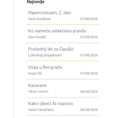
Najnovije
i
Hipercionizam, 2. deo
Hans Kundnani
07/08/2026
Ko nameće selektivnu pravdu
Savo Đurđić
07/08/2026
Poslednji let za Čipuljić
Ljubodrag Stojadinović
07/08/2026
Oluja u Beogradu
Dejan Ilić
07/08/2026
Karavane
Viktor Ivančić
06/08/2026
Kako izbeći AI ropstvo
Yanis Varoufakis
06/08/2026