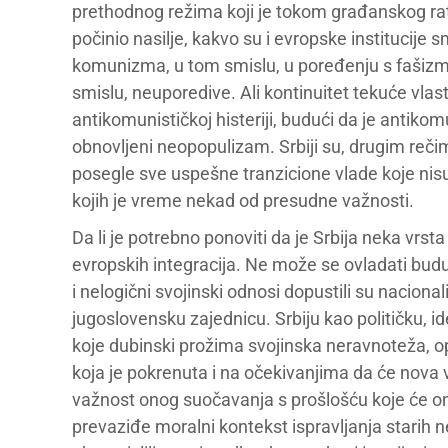
prethodnog režima koji je tokom građanskog rata,
počinio nasilje, kakvo su i evropske institucije
komunizma, u tom smislu, u poređenju s fašiz
smislu, neuporedive. Ali kontinuitet tekuće vla
antikomunističkoj histeriji, budući da je antik
obnovljeni neopopulizam. Srbiji su, drugim reči
posegle sve uspešne tranzicione vlade koje ni
kojih je vreme nekad od presudne važnosti.
Da li je potrebno ponoviti da je Srbija neka vrs
evropskih integracija. Ne može se ovladati bud
i nelogični svojinski odnosi dopustili su nacion
jugoslovensku zajednicu. Srbiju kao političku, id
koje dubinski prožima svojinska neravnoteža, opt
koja je pokrenuta i na očekivanjima da će nova v
važnost onog suočavanja s prošlošću koje će omo
prevaziđe moralni kontekst ispravljanja starih 