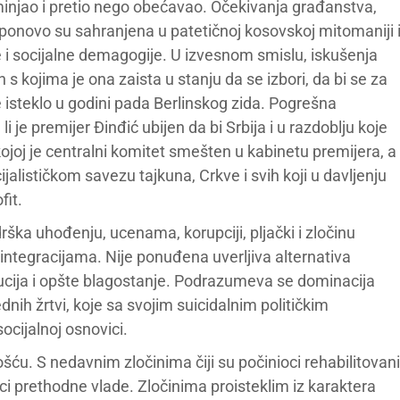
injao i pretio nego obećavao. Očekivanja građanstva,
a, ponovo su sahranjena u patetičnoj kosovskoj mitomaniji 
ije i socijalne demagogije. U izvesnom smislu, iskušenja
 s kojima je ona zaista u stanju da se izbori, da bi se za
nje isteklo u godini pada Berlinskog zida. Pogrešna
je premijer Đinđić ubijen da bi Srbija i u razdoblju koje
oj je centralni komitet smešten u kabinetu premijera, a
alističkom savezu tajkuna, Crkve i svih koji u davljenju
fit.
ška uhođenju, ucenama, korupciji, pljački i zločinu
 integracijama. Nije ponuđena uverljiva alternativa
tucija i opšte blagostanje. Podrazumeva se dominacija
dnih žrtvi, koje sa svojim suicidalnim političkim
ocijalnoj osnovici.
u. S nedavnim zločinima čiji su počinioci rehabilitovani
ci prethodne vlade. Zločinima proisteklim iz karaktera