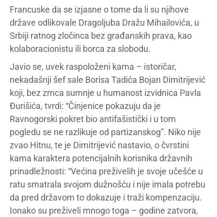
Francuske da se izjasne o tome da li su njihove
države odlikovale Dragoljuba Dražu Mihailovića, u
Srbiji ratnog zločinca bez građanskih prava, kao
kolaboracionistu ili borca za slobodu.
Javio se, uvek raspoloženi kama – istoričar,
nekadašnji šef sale Borisa Tadića Bojan Dimitrijević
koji, bez zrnca sumnje u humanost izvidnica Pavla
Đurišića, tvrdi: “Činjenice pokazuju da je
Ravnogorski pokret bio antifašistički i u tom
pogledu se ne razlikuje od partizanskog”. Niko nije
zvao Hitnu, te je Dimitrijević nastavio, o čvrstini
kama karaktera potencijalnih korisnika državnih
prinadležnosti: “Većina preživelih je svoje učešće u
ratu smatrala svojom dužnošću i nije imala potrebu
da pred državom to dokazuje i traži kompenzaciju.
Ionako su preživeli mnogo toga – godine zatvora,