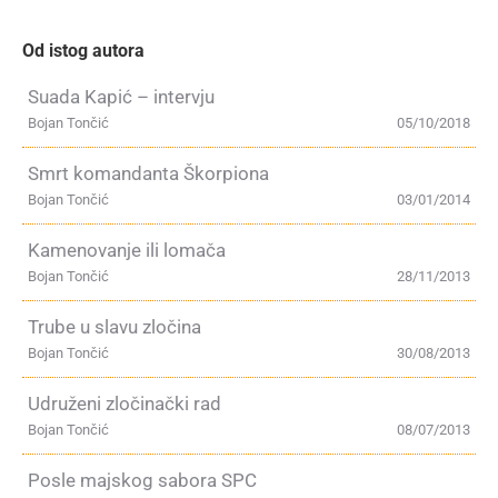
Od istog autora
Suada Kapić – intervju
Bojan Tončić
05/10/2018
Smrt komandanta Škorpiona
Bojan Tončić
03/01/2014
Kamenovanje ili lomača
Bojan Tončić
28/11/2013
Trube u slavu zločina
Bojan Tončić
30/08/2013
Udruženi zločinački rad
Bojan Tončić
08/07/2013
Posle majskog sabora SPC