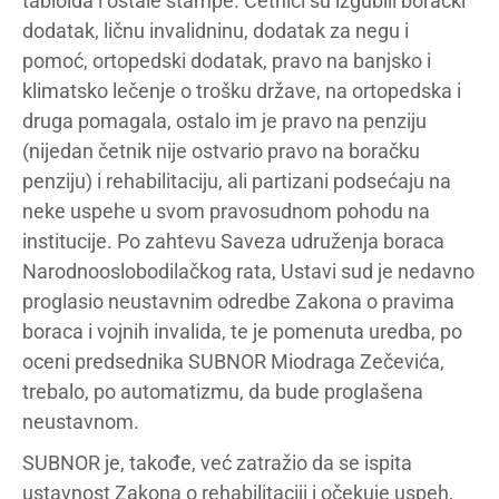
tabloida i ostale štampe. Četnici su izgubili borački
dodatak, ličnu invalidninu, dodatak za negu i
pomoć, ortopedski dodatak, pravo na banjsko i
klimatsko lečenje o trošku države, na ortopedska i
druga pomagala, ostalo im je pravo na penziju
(nijedan četnik nije ostvario pravo na boračku
penziju) i rehabilitaciju, ali partizani podsećaju na
neke uspehe u svom pravosudnom pohodu na
institucije. Po zahtevu Saveza udruženja boraca
Narodnooslobodilačkog rata, Ustavi sud je nedavno
proglasio neustavnim odredbe Zakona o pravima
boraca i vojnih invalida, te je pomenuta uredba, po
oceni predsednika SUBNOR Miodraga Zečevića,
trebalo, po automatizmu, da bude proglašena
neustavnom.
SUBNOR je, takođe, već zatražio da se ispita
ustavnost Zakona o rehabilitaciji i očekuje uspeh,