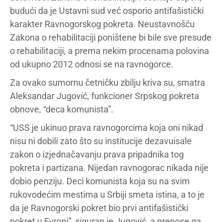
budući da je Ustavni sud već osporio antifašistički
karakter Ravnogorskog pokreta. Neustavnošću
Zakona o rehabilitaciji poništene bi bile sve presude
o rehabilitaciji, a prema nekim procenama polovina
od ukupno 2012 odnosi se na ravnogorce.
Za ovako sumornu četničku zbilju kriva su, smatra
Aleksandar Jugović, funkcioner Srpskog pokreta
obnove, “deca komunista”.
“USS je ukinuo prava ravnogorcima koja oni nikad
nisu ni dobili zato što su institucije dezavuisale
zakon o izjednačavanju prava pripadnika tog
pokreta i partizana. Nijedan ravnogorac nikada nije
dobio penziju. Deci komunista koja su na svim
rukovodećim mestima u Srbiji smeta istina, a to je
da je Ravnogorski pokret bio prvi antifašistički
pokret u Evropi”, siguran je Jugović, a prenose ga