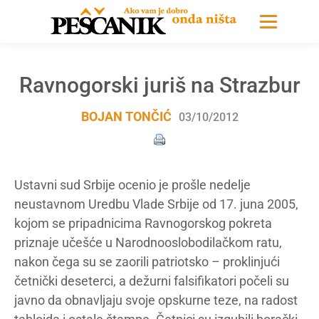
Ravnogorski juriš na Strazbur
BOJAN TONČIĆ
03/10/2012
Ustavni sud Srbije ocenio je prošle nedelje
neustavnom Uredbu Vlade Srbije od 17. juna 2005,
kojom se pripadnicima Ravnogorskog pokreta
priznaje učešće u Narodnooslobodilačkom ratu,
nakon čega su se zaorili patriotsko – proklinjući
četnički deseterci, a dežurni falsifikatori počeli su
javno da obnavljaju svoje opskurne teze, na radost