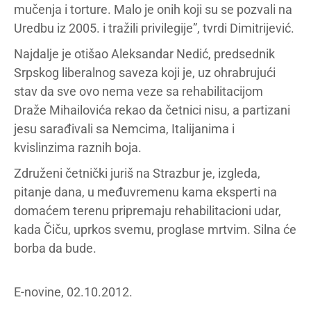
mučenja i torture. Malo je onih koji su se pozvali na
Uredbu iz 2005. i tražili privilegije”, tvrdi Dimitrijević.
Najdalje je otišao Aleksandar Nedić, predsednik
Srpskog liberalnog saveza koji je, uz ohrabrujući
stav da sve ovo nema veze sa rehabilitacijom
Draže Mihailovića rekao da četnici nisu, a partizani
jesu sarađivali sa Nemcima, Italijanima i
kvislinzima raznih boja.
Združeni četnički juriš na Strazbur je, izgleda,
pitanje dana, u međuvremenu kama eksperti na
domaćem terenu pripremaju rehabilitacioni udar,
kada Čiču, uprkos svemu, proglase mrtvim. Silna će
borba da bude.
E-novine, 02.10.2012.