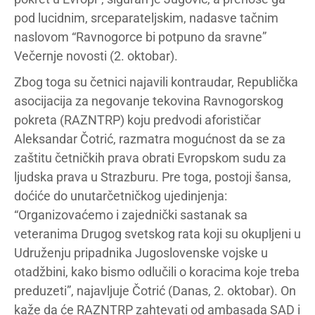
pod lucidnim, srceparateljskim, nadasve tačnim
naslovom “Ravnogorce bi potpuno da sravne”
Večernje novosti (2. oktobar).
Zbog toga su četnici najavili kontraudar, Republička
asocijacija za negovanje tekovina Ravnogorskog
pokreta (RAZNTRP) koju predvodi aforističar
Aleksandar Čotrić, razmatra mogućnost da se za
zaštitu četničkih prava obrati Evropskom sudu za
ljudska prava u Strazburu. Pre toga, postoji šansa,
doćiće do unutarčetničkog ujedinjenja:
“Organizovaćemo i zajednički sastanak sa
veteranima Drugog svetskog rata koji su okupljeni u
Udruženju pripadnika Jugoslovenske vojske u
otadžbini, kako bismo odlučili o koracima koje treba
preduzeti”, najavljuje Čotrić (Danas, 2. oktobar). On
kaže da će RAZNTRP zahtevati od ambasada SAD i