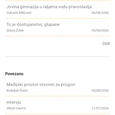
Jovina gimnazija u raljama vudu pravoslavlja
Vukašin Milićević
06/08/2026
To je dostojanstvo, glupane
Slavoj Žižek
05/08/2026
Dalje
Povezano
Medijski prostor otvoren za progon
Rodoljub Šabić
03/08/2026
Intervju
Viktor Ivančić
21/07/2026