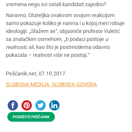
vremena nego svi ostali kandidati zajedno?
Naravno, čitateljka ovakvom svojom reakcijom
samo pokazuje koliko je naivna i u kojoj meri robuje
ideologiji. „Slažem se“, objasniće profesor Vuletić
sa znalačkim osmehom, „ti podaci postoje
u
realnosti
, ali, kao što je postmoderna odavno
pokazala – realnost više ne postoji.“
Peščanik.net, 07.10.2017.
SLOBODA MEDIJA, SLOBODA GOVORA
PODRŽITE PEŠČANIK