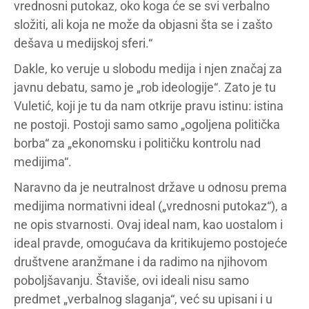
vrednosni putokaz, oko koga će se svi verbalno
složiti, ali koja ne može da objasni šta se i zašto
dešava u medijskoj sferi.“
Dakle, ko veruje u slobodu medija i njen značaj za
javnu debatu, samo je „rob ideologije“. Zato je tu
Vuletić, koji je tu da nam otkrije pravu istinu: istina
ne postoji. Postoji samo samo „ogoljena politička
borba“ za „ekonomsku i političku kontrolu nad
medijima“.
Naravno da je neutralnost države u odnosu prema
medijima normativni ideal („vrednosni putokaz“), a
ne opis stvarnosti. Ovaj ideal nam, kao uostalom i
ideal pravde, omogućava da kritikujemo postojeće
društvene aranžmane i da radimo na njihovom
poboljšavanju. Štaviše, ovi ideali nisu samo
predmet „verbalnog slaganja“, već su upisani i u