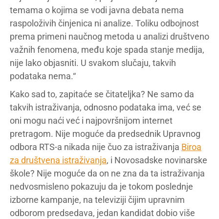
temama o kojima se vodi javna debata nema
raspoloživih činjenica ni analize. Toliku odbojnost
prema primeni naučnog metoda u analizi društveno
važnih fenomena, među koje spada stanje medija,
nije lako objasniti. U svakom slučaju, takvih
podataka nema.“
Kako sad to, zapitaće se čitateljka? Ne samo da
takvih istraživanja, odnosno podataka ima, već se
oni mogu naći već i najpovršnijom internet
pretragom. Nije moguće da predsednik Upravnog
odbora RTS-a nikada nije čuo za istraživanja
Biroa
za društvena istraživanja
, i Novosadske novinarske
škole? Nije moguće da on ne zna da ta istraživanja
nedvosmisleno pokazuju da je tokom poslednje
izborne kampanje, na televiziji čijim upravnim
odborom predsedava, jedan kandidat dobio više