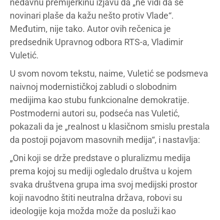
nedavnu premijerkinu izjavu da „ne vidi da se
novinari plaše da kažu nešto protiv Vlade“.
Međutim, nije tako. Autor ovih rečenica je
predsednik Upravnog odbora RTS-a, Vladimir
Vuletić.
U svom novom tekstu, naime, Vuletić se podsmeva
naivnoj modernističkoj zabludi o slobodnim
medijima kao stubu funkcionalne demokratije.
Postmoderni autori su, podseća nas Vuletić,
pokazali da je „realnost u klasičnom smislu prestala
da postoji pojavom masovnih medija“, i nastavlja:
„Oni koji se drže predstave o pluralizmu medija
prema kojoj su mediji ogledalo društva u kojem
svaka društvena grupa ima svoj medijski prostor
koji navodno štiti neutralna država, robovi su
ideologije koja možda može da posluži kao