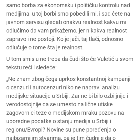
samo borba za ekonomsku i političku kontrolu nad
medijima, u toj borbi smo pobedili mi, i sad ćete na
javnom servisu gledati onakvu realnost kakvu mi
odlučimo da vam prikažemo, jer nikakva realnost
zapravo i ne postoji. Ko je jači, taj tlači, odnosno
odlučuje o tome šta je realnost.
U tom smislu ne treba da čudi što će Vuletić u svom
tekstu reći i sledeće:
„Ne znam zbog čega uprkos konstantnoj kampanji
o cenzuri i autocenzuri niko ne napravi analizu
medijske situacije u Srbiji. Zar ne bi bilo ozbiljnije i
verodostojnije da se umesto na lične utiske
zagovornici teze o medijskom mraku pozovu na
uporedne podatke o stanju medija u Srbiji i
regionu/Evropi? Novine su pune poređenja o
najbizarnijim stvarima, pa je tim čudnije da o