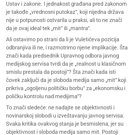
Ustav i zakone. I jednakost građana pred zakonom
je takođe „vrednosni putokaz“, koji nijedna država
nije u potpunosti ostvarila u praksi, ali to ne znači
da je ovaj ideal tek „mit“ ili „mantra“.
Ali ostavimo po strani da li je Vuletićeva pozicija
odbranjiva ili ne, i razmotrimo njene implikacije. Šta
znači kada predsednik Upravnog odbora javnog
medijskog servisa tvrdi da je „realnost u klasičnom
smislu prestala da postoji“? Šta znači kada isti
čovek zaključi da je sloboda medija samo „mit“ koji
prikriva „ogoljenu političku borbu“ za „ekonomsku i
poličku kontrolu nad medijima“?
To znači sledeće: ne nadajte se objektivnosti i
novinarskoj slobodi u izveštavanju javnog servisa.
Svaka kritika ovakvog stanja je besmislena, jer su
objektivnost i sloboda medija samo mit. Postoji