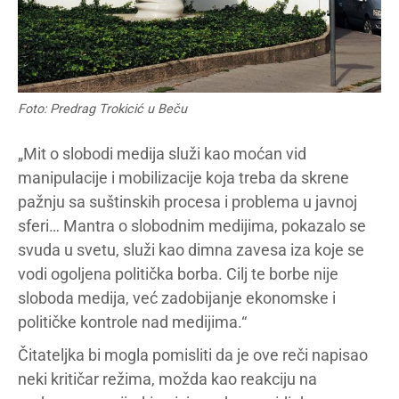
Foto: Predrag Trokicić u Beču
„Mit o slobodi medija služi kao moćan vid
manipulacije i mobilizacije koja treba da skrene
pažnju sa suštinskih procesa i problema u javnoj
sferi… Mantra o slobodnim medijima, pokazalo se
svuda u svetu, služi kao dimna zavesa iza koje se
vodi ogoljena politička borba. Cilj te borbe nije
sloboda medija, već zadobijanje ekonomske i
političke kontrole nad medijima.“
Čitateljka bi mogla pomisliti da je ove reči napisao
neki kritičar režima, možda kao reakciju na