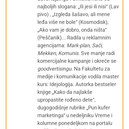
najboljih slogana: „Ili jesi ili nisi“ (Lav
pivo) , „Izgleda šašavo, ali mene
leđa više ne bole“ (Kosmodisk),
„Ako vam je dobro, onda ništa“
(Peščanik)... Radila u reklamnim
agencijama:
Mark-plan, Sači,
Mekken, Komunis
. Sve manje radi
komercijalne kampanje i okreće se
g
oodvertisingu
. Na Fakultetu za
medije i komunikacije vodila master
kurs: Idejologija. Autorka bestseler
knjige „Kako da najlakše
upropastite rođeno dete“,
dugogodišnje rubrike „Pun kufer
marketinga“ u nedeljniku Vreme i
kolumne ponedeljkom na portalu