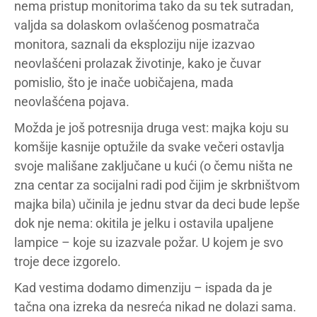
nema pristup monitorima tako da su tek sutradan,
valjda sa dolaskom ovlašćenog posmatrača
monitora, saznali da eksploziju nije izazvao
neovlašćeni prolazak životinje, kako je čuvar
pomislio, što je inače uobičajena, mada
neovlašćena pojava.
Možda je još potresnija druga vest: majka koju su
komšije kasnije optužile da svake večeri ostavlja
svoje mališane zaključane u kući (o čemu ništa ne
zna centar za socijalni radi pod čijim je skrbništvom
majka bila) učinila je jednu stvar da deci bude lepše
dok nje nema: okitila je jelku i ostavila upaljene
lampice – koje su izazvale požar. U kojem je svo
troje dece izgorelo.
Kad vestima dodamo dimenziju – ispada da je
tačna ona izreka da nesreća nikad ne dolazi sama.