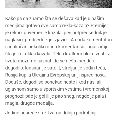
Kako pa da znamo šta se dešava kad je u našim
medijima gotovo sve samo rekla-kazala? Premijer
je rekao, guverner je kazala, prvi potpredsednik je
naglasio, predsednik je izjavio… A onda komentatori
i analitičari nekoliko dana komentarišu i analiziraju
šta je ko rekla i kazala. Tek u kratkom bloku vesti iz
sveta možemo saznati da se nešto negde i
dogodilo: lansiran je satelit, streljan je vođin teča,
Rusija kupila Ukrajinu Evropskoj uniji ispred nosa.
Doduše, dogodi se ponekad nešto i kod nas, ali
uglavnom samo u sportskim vestima i vremenskoj
prognozi: pao je gol ili je pao sneg, negde je pala i
magla, drugde medalja.
Jedino nesreće sa žrtvama dobiju podrobniji