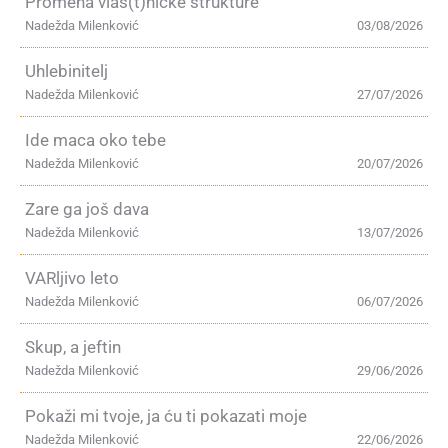
Promena vlas(t)ničke strukture
Nadežda Milenković
03/08/2026
Uhlebinitelj
Nadežda Milenković
27/07/2026
Ide maca oko tebe
Nadežda Milenković
20/07/2026
Zare ga još dava
Nadežda Milenković
13/07/2026
VARljivo leto
Nadežda Milenković
06/07/2026
Skup, a jeftin
Nadežda Milenković
29/06/2026
Pokaži mi tvoje, ja ću ti pokazati moje
Nadežda Milenković
22/06/2026