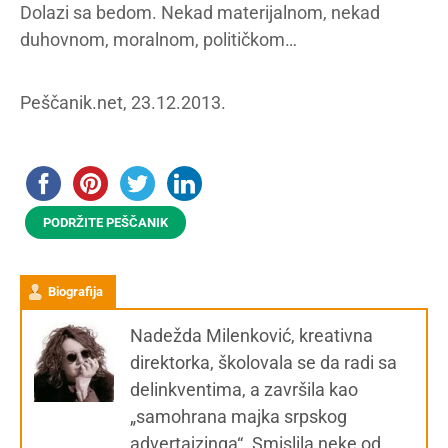
Dolazi sa bedom. Nekad materijalnom, nekad
duhovnom, moralnom, političkom…
Peščanik.net, 23.12.2013.
PODRŽITE PEŠČANIK
Biografija
Nadežda Milenković, kreativna
direktorka, školovala se da radi sa
delinkventima, a završila kao
„samohrana majka srpskog
advertajzinga“. Smislila neke od