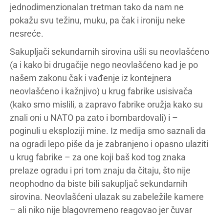
jednodimenzionalan tretman tako da nam ne
pokažu svu težinu, muku, pa čak i ironiju neke
nesreće.
Sakupljači sekundarnih sirovina ušli su neovlašćeno
(a i kako bi drugačije nego neovlašćeno kad je po
našem zakonu čak i vađenje iz kontejnera
neovlašćeno i kažnjivo) u krug fabrike usisivača
(kako smo mislili, a zapravo fabrike oružja kako su
znali oni u NATO pa zato i bombardovali) i –
poginuli u eksploziji mine. Iz medija smo saznali da
na ogradi lepo piše da je zabranjeno i opasno ulaziti
u krug fabrike – za one koji baš kod tog znaka
prelaze ogradu i pri tom znaju da čitaju, što nije
neophodno da biste bili sakupljač sekundarnih
sirovina. Neovlašćeni ulazak su zabeležile kamere
– ali niko nije blagovremeno reagovao jer čuvar