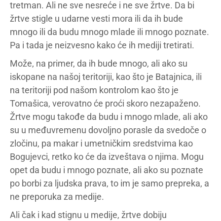
tretman. Ali ne sve nesreće i ne sve žrtve. Da bi
žrtve stigle u udarne vesti mora ili da ih bude
mnogo ili da budu mnogo mlade ili mnogo poznate.
Pa i tada je neizvesno kako će ih mediji tretirati.
Može, na primer, da ih bude mnogo, ali ako su
iskopane na našoj teritoriji, kao što je Batajnica, ili
na teritoriji pod našom kontrolom kao što je
Tomašica, verovatno će proći skoro nezapaženo.
Žrtve mogu takođe da budu i mnogo mlade, ali ako
su u međuvremenu dovoljno porasle da svedoče o
zločinu, pa makar i umetničkim sredstvima kao
Bogujevci, retko ko će da izveštava o njima. Mogu
opet da budu i mnogo poznate, ali ako su poznate
po borbi za ljudska prava, to im je samo prepreka, a
ne preporuka za medije.
Ali čak i kad stignu u medije, žrtve dobiju