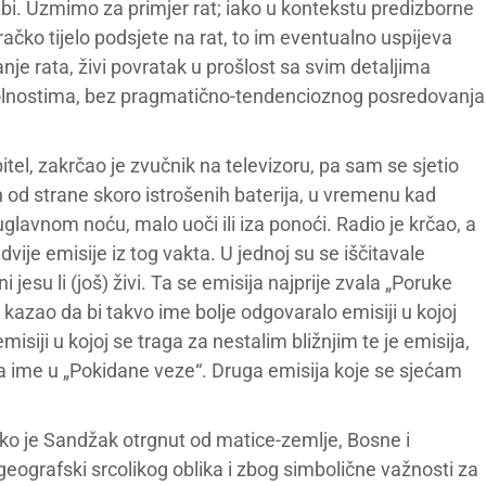
žbi. Uzmimo za primjer rat; iako u kontekstu predizborne
račko tijelo podsjete na rat, to im eventualno uspijeva
nje rata, živi povratak u prošlost sa svim detaljima
olnostima, bez pragmatično-tendencioznog posredovanja
itel, zakrčao je zvučnik na televizoru, pa sam se sjetio
n od strane skoro istrošenih baterija, u vremenu kad
uglavnom noću, malo uoči ili iza ponoći. Radio je krčao, a
dvije emisije iz tog vakta. U jednoj su se iščitavale
i jesu li (još) živi. Ta se emisija najprije zvala „Poruke
 kazao da bi takvo ime bolje odgovaralo emisiji u kojoj
isiji u kojoj se traga za nestalim bližnjim te je emisija,
a ime u „Pokidane veze“. Druga emisija koje se sjećam
kako je Sandžak otrgnut od matice-zemlje, Bosne i
 geografski srcolikog oblika i zbog simbolične važnosti za