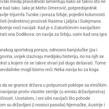
vski mediji pravednički lamentuju kako se takvo što ne
nije baš tako. Iako je Meho Omerović, potpredsjednik
lje trijumfa Turske i poraza Srbije, pojedini kolumnisti
eli (indirektno) prozivati Rasima Ljaljića i Sulejmana
otnje noći navijali. Kad je o Zukorlićevim navijačkim
irati ona Dodikova: on navija za Srbiju, osim kad ona igra
anskog sportskog poraza, odnosno banjolučke (pa i
ovina, uvijek izazivaju medijsku histeriju, no na njih se
tekst u kojem će se takve stvari još dugo dešavati. Tome
 sevdalinke mogli bismo reći: Neka navija ko za koga
bio da se granice država u potpunosti poklope sa etničkim.
avijanje protiv vlastite zemlje (u smislu državljanstva)
nosti. Uostalom, i oni silni navijači što pohode
m su državljani (i nosioci pasoša) Njemačke, Austrije i