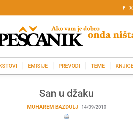
KSTOVI
EMISIJE
PREVODI
TEME
KNJIG
KSTOVI
EMISIJE
PREVODI
TEME
KNJIG
San u džaku
MUHAREM BAZDULJ
14/09/2010