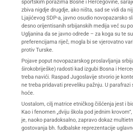
sportskim porazima Bosne i Hercegovine, saraje
zbiva nigdje drugdje, ako ništa, sad se vidi da 
Ljajićevog SDP-a, javno osudio novopazarsko slav
desno orijentisanih srbijanskih medija već su poč
Ugljanina da se javno odrede – za koga su te sub
preferencijama riječ, mogla bi se vjerovatno var
protiv Turske.
Pojave poput novopazarskog proslavljanja srbij
širokobriješke) radosti kad izgubi Bosna i Herceg
treba navići. Raspad Jugoslavije stvorio je kon
ne treba pridavati preveliku pažnju. U parafrazi
hoće.
Uostalom, cilj matrice etničkog čišćenja jest i 
Kao i fenomen „dviju škola pod jednim krovom“, n
je, naoko paradoksalno, zapravo dokaz multietnič
gostovanja bh. fudbalske reprezentacije uglavno