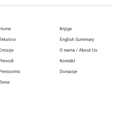
Home
Knjige
Tekstovi
English Summary
Emisije
O nama / About Us
Prevodi
Kontakt
Prenosimo
Donacije
Teme