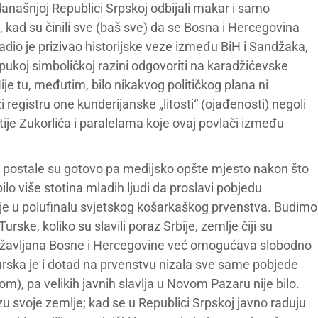
današnjoj Republici Srpskoj odbijali makar i samo
, kad su činili sve (baš sve) da se Bosna i Hercegovina
radio je prizivao historijske veze između BiH i Sandžaka,
ukoj simboličkoj razini odgovoriti na karadžićevske
ije tu, međutim, bilo nikakvog političkog plana ni
i registru one kunderijanske „litosti“ (ojađenosti) negoli
 Zukorlića i paralelama koje ovaj povlači između
 postale su gotovo pa medijsko opšte mjesto nakon što
lo više stotina mladih ljudi da proslavi pobjedu
je u polufinalu svjetskog košarkaškog prvenstva. Budimo
urske, koliko su slavili poraz Srbije, zemlje čiji su
od državljana Bosne i Hercegovine već omogućava slobodno
Turska je i dotad na prvenstvu nizala sve same pobjede
om), pa velikih javnih slavlja u Novom Pazaru nije bilo.
azu svoje zemlje; kad se u Republici Srpskoj javno raduju