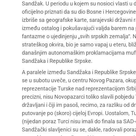
Sandžak. U periodu u kojem su nosioci vlasti u 
oficijelno priznati da su dio Bosne i Hercegovine
izbriše sa geografske karte, sarajevski državni 
između ostalog i pokušavajući valjda barem na p
fantazme o ujedinjenju „svih srpskih zemalja“. N
strateškog okvira, bio je samo vapaj u eteru, bliž
današnjim autonomaškim proklamacijama muftije
Sandžaka i Republike Srpske.
A paralele između Sandžaka i Republike Srpske
se u subotu uveče, u centru Novog Pazara, okupi
reprezentacije Turske nad reprezentacijom Srbi
precizni, nisu Novopazarci toliko slavili pobjedu T
državljani i čiji im pasoš, recimo, za razliku 
putovanje po (skoro) cijeloj Evropi. Uostalom, 
(nijedan poraz Turci nisu imali do finala sa SAD-
Sandžački slavljenici su se, dakle, radovali por