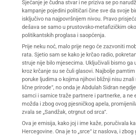
Sjećanje je čudna stvar i ne priziva se po narud
kampanje pojedini političari čine sve da svoje bi
isključivo na najpovršnijem nivou. Pravo prisjeća
dešava se samo u prustovsko-metafizičkim ok
politikantskih proglasa i saopćenja.
Prije neku noć, malo prije nego će zazvoniti mob
rata. Sjetio sam se kako je krčao radio, pokreta
struje nije bilo mjesecima. Uključivali bismo ga 
kroz krčanje su se čuli glasovi. Najbolje pamtim 
poruke ljudima o kojima njihovi bližnji nisu znali n
lične prirode“, no onda je Abdulah Sidran negdje
samci i samice traže partnere i partnerke, a ne em
možda i zbog ovog pjesničkog apela, promijenil
zvala se „Sandžak, otrgnut od srca“.
Ova je emisija, kako joj i ime kaže, poručivala 
Hercegovine. Ona je to „srce“ iz naslova, i zbog