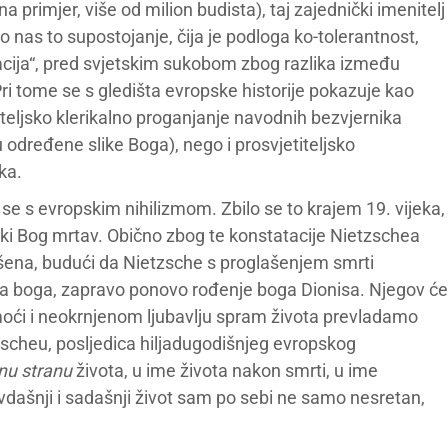
na primjer, više od milion budista), taj zajednički imenitelj
o nas to supostojanje, čija je podloga ko-tolerantnost,
cija“, pred svjetskim sukobom zbog razlika između
e. Pri tome se s gledišta evropske historije pokazuje kao
iteljsko klerikalno proganjanje navodnih bezvjernika
 određene slike Boga), nego i prosvjetiteljsko
ka.
se s evropskim nihilizmom. Zbilo se to krajem 19. vijeka,
čki Bog mrtav. Obično zbog te konstatacije Nietzschea
šena, budući da Nietzsche s proglašenjem smrti
 boga, zapravo ponovo rođenje boga Dionisa. Njegov će
moći i neokrnjenom ljubavlju spram života prevladamo
tzscheu, posljedica hiljadugodišnjeg evropskog
nu stranu
života, u ime života nakon smrti, u ime
ovdašnji i sadašnji život sam po sebi ne samo nesretan,