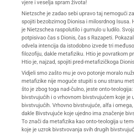
vjere i veselja spram života!
Nietzsche je zadao sebi upravo taj nemogući zadata
spojiti bezobzirnog Dionisa i milosrdnog Isusa.
je Nietzschea raspolutilo i gurnulo u ludilo. Sv
potpisivao čas s Dionis, čas s Razapeti. Pokazal
odvela intencija da istodobno izvede tri međusob
filozofiju, dakle metafiziku. Htio je povratkom 
Htio je, najzad, spojiti pred-metafizičkoga Dion
Vidjeli smo zašto mu je ovo potonje moralo nu
metafizike nije moguće stupiti s onu stranu meta
što je zbog toga nad-čulno, jeste onto-teologija
bivstvujućih i o vrhovnom bivstvujućem koje je 
bivstvujućih. Vrhovno bivstvujuće, alfa i omega, 
dakle Bivstvujuće koje ujedno ima značenje bivs
To znači da metafizika kao onto-teologija u teme
koje je uzrok bivstvovanja svih drugih bivstvuju