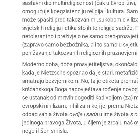
sastavni dio multireligioznost (čak u Evropi živi, 
omogućuje koegzistenciju religija i kultura. Sam
može spasiti pred takozvanim „sukobom civiliza
svjetskih religija i etika što ih te religije sadrž
netolerantno i preživjelo ne samo pred-prosvjet
(zapravo samo bezbožnika, a i to samo u svjetlu
ponižavanje takozvanih religioznih praznovjerni
Moderno doba, doba prosvjetiteljstva, okončalo 
kada je Nietzsche spoznao da je stari, metafizi
smatraju bezvjernikom. No, ta je etiketa proma
kršćanskoga Boga nagovještava rođenje novoga
se ustanak od mrtvih dogoditi kad voljom (za) 
evropski nihilizam, nihilizam koji je, prema Nie
odbacivanja života
ovdje i sada
u ime života
s o
jedinoga pravoga Života, u čijem je zrcalu naš 
nego i lišen smisla.