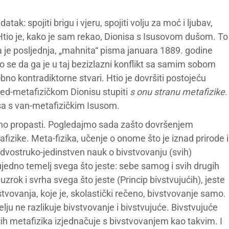
k: spojiti brigu i vjeru, spojiti volju za moć i ljubav,
 Htio je, kako je sam rekao, Dionisa s Isusovom dušom. To
oja je posljednja, „mahnita“ pisma januara 1889. godine
o se da ga je u taj bezizlazni konflikt sa samim sobom
no kontradiktorne stvari. Htio je dovršiti postojeću
pred-metafizičkom Dionisu stupiti
s onu stranu metafizike
.
isa s van-metafizičkim Isusom.
žno propasti. Pogledajmo sada zašto dovršenjem
fizike. Meta-fizika, učenje o onome što je iznad prirode i
: dvostruko-jedinstven nauk o bivstvovanju (svih)
ujedno temelj svega što jeste: sebe samog i svih drugih
uzrok i svrha svega što jeste (Princip bivstvujućih), jeste
tvovanja, koje je, skolastički rečeno, bivstvovanje samo.
lju ne razlikuje bivstvovanje i bivstvujuće. Bivstvujuće
ćih metafizika izjednačuje s bivstvovanjem kao takvim. I