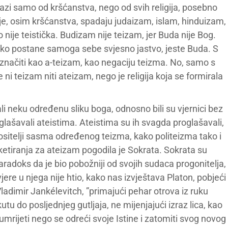
olazi samo od kršćanstva, nego od svih religija, posebno
gije, osim kršćanstva, spadaju judaizam, islam, hinduizam,
nije teistička. Budizam nije teizam, jer Buda nije Bog.
liko postane samoga sebe svjesno jastvo, jeste Buda. S
načiti kao a-teizam, kao negaciju teizma. No, samo s
ni teizam niti ateizam, nego je religija koja se formirala
ali neku određenu sliku boga, odnosno bili su vjernici bez
lašavali ateistima. Ateistima su ih svagda proglašavali,
nositelji sasma određenog teizma, kako politeizma tako i
etiranja za ateizam pogodila je Sokrata. Sokrata su
paradoks da je bio pobožniji od svojih sudaca progonitelja,
ere u njega nije htio, kako nas izvještava Platon, pobjeći
adimir Jankélevitch, ”primajući pehar otrova iz ruku
kutu do posljednjeg gutljaja, ne mijenjajući izraz lica, kao
e umrijeti nego se odreći svoje Istine i zatomiti svog novog