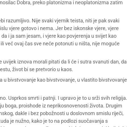
o nosilac Dobra, preko platonizma i neoplatonizma zatim
i razumljivo. Nije svaki vjernik teista, niti je pak svaki
slu vjere gotovo i nema. Jer bez iskonske vjere, vjere
da i ja sam jesam, i vjere kao povjerenja u svijet kao
 ili već ovaj čas sve neće potonuti u ništa, nije moguće
uvijek iznova morali pitati da li će i sutra svanuti dan, da
estu, život bi se pretvorio u kaos.
ra u bivstvovanje kao bivstvovanje, u vlastito bivstvovanje
o. Usprkos smrti i patnji. I upravo je to u srži svih religija
maju boga, proishode iz neprikosnovenosti života. Drugim
anskog, dakle i bez pobožnosti u doslovnom smislu riječi,
 Otuda je nužno, kako je to na podlozi suočavanja s