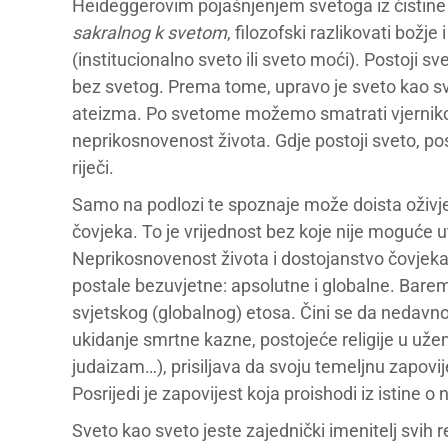
Heideggerovim pojašnjenjem svetoga iz čistine 
sakralnog k svetom
, filozofski razlikovati božje
(institucionalno sveto ili sveto moći). Postoji s
bez svetog. Prema tome, upravo je sveto kao sv
ateizma. Po svetome možemo smatrati vjernikom,
neprikosnovenost života. Gdje postoji sveto, post
riječi.
Samo na podlozi te spoznaje može doista oživje
čovjeka. To je vrijednost bez koje nije moguće u
Neprikosnovenost života i dostojanstvo čovjeka j
postale bezuvjetne: apsolutne i globalne. Barem
svjetskog (globalnog) etosa. Čini se da nedavno 
ukidanje smrtne kazne, postojeće religije u užem
judaizam…), prisiljava da svoju temeljnu zapovije
Posrijedi je zapovijest koja proishodi iz istine o
Sveto kao sveto jeste zajednički imenitelj svih re