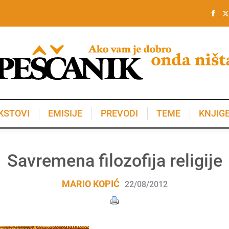
KSTOVI
EMISIJE
PREVODI
TEME
KNJIG
KSTOVI
EMISIJE
PREVODI
TEME
KNJIG
Savremena filozofija religije
MARIO KOPIĆ
22/08/2012