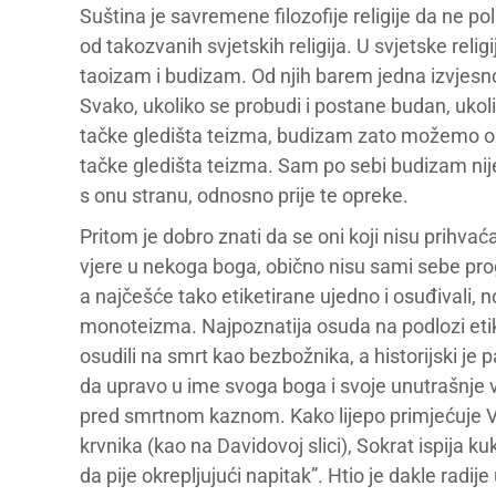
Suština je savremene filozofije religije da ne p
od takozvanih svjetskih religija. U svjetske reli
taoizam i budizam. Od njih barem jedna izvjesno 
Svako, ukoliko se probudi i postane budan, uko
tačke gledišta teizma, budizam zato možemo oz
tačke gledišta teizma. Sam po sebi budizam nije 
s onu stranu, odnosno prije te opreke.
Pritom je dobro znati da se oni koji nisu prihvać
vjere u nekoga boga, obično nisu sami sebe prog
a najčešće tako etiketirane ujedno i osuđivali, 
monoteizma. Najpoznatija osuda na podlozi etik
osudili na smrt kao bezbožnika, a historijski je 
da upravo u ime svoga boga i svoje unutrašnje vj
pred smrtnom kaznom. Kako lijepo primjećuje Vl
krvnika (kao na Davidovoj slici), Sokrat ispija ku
da pije okrepljujući napitak”. Htio je dakle radij