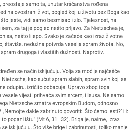
e, preostaje samo ta, unutar kršćanstva rođena
ed na ovostrani život, pogled koji u životu bez Boga kao
što jeste, vidi samo besmisao i zlo. Tjelesnost, na
šem, za taj je pogled nešto prljavo. Za Nietzschea je,
nisa, nešto lijepo. Svako je začeće kao izraz životne
no, štaviše, nedužna potvrda veselja spram života. No,
spram drugoga i vlastitih dužnosti. Naprotiv,
dređen se način isključuju. Volja za moć je najčešće
u Nietzsche, kao sućut spram slabih, spram svih koji se
ne odupiru, izričito odbacuje. Upravo zbog toga
 vesele vijesti prihvaća svim srcem, i Isusa. Ne samo
ojega Nietzsche smatra evropskim Budom, odnosno
i
: „Nemojte dakle zabrinuto govoriti: ’Što ćemo jesti?’ ili:
e to pogani ištu“ (Mt 6, 31–32). Briga je, naime, izraz
 se isključuju. Što više brige i zabrinutosti, toliko manje