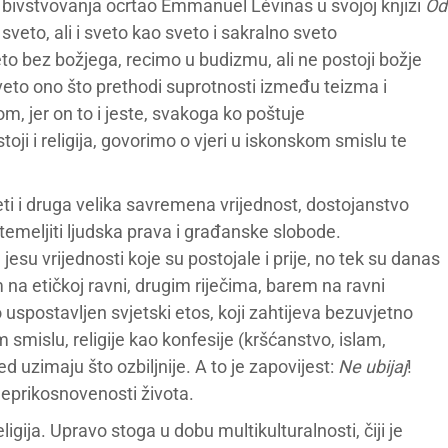
bivstvovanja ocrtao Emmanuel Lévinas u svojoj knjizi
Od
 i sveto, ali i sveto kao sveto i sakralno sveto
veto bez božjega, recimo u budizmu, ali ne postoji božje
eto ono što prethodi suprotnosti između teizma i
 jer on to i jeste, svakoga ko poštuje
oji i religija, govorimo o vjeri u iskonskom smislu te
ti i druga velika savremena vrijednost, dostojanstvo
temeljiti ljudska prava i građanske slobode.
esu vrijednosti koje su postojale i prije, no tek su danas
 na etičkoj ravni, drugim riječima, barem na ravni
uspostavljen svjetski etos, koji zahtijeva bezuvjetno
 smislu, religije kao konfesije (kršćanstvo, islam,
d uzimaju što ozbiljnije. A to je zapovijest:
Ne ubijaj
!
 neprikosnovenosti života.
ligija. Upravo stoga u dobu multikulturalnosti, čiji je