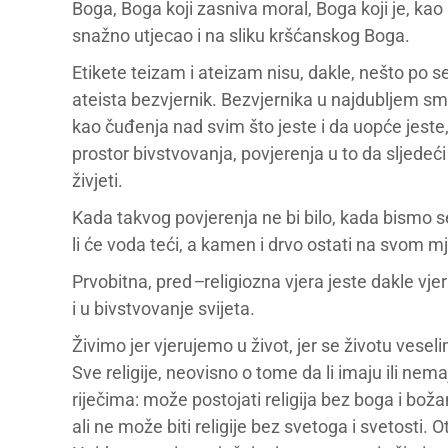
Boga, Boga koji zasniva moral, Boga koji je, ka
snažno utjecao i na sliku kršćanskog Boga.
Etikete teizam i ateizam nisu, dakle, nešto po seb
ateista bezvjernik. Bezvjernika u najdubljem smi
kao čuđenja nad svim što jeste i da uopće jeste, 
prostor bivstvovanja, povjerenja u to da sljedeći
živjeti.
Kada takvog povjerenja ne bi bilo, kada bismo se 
li će voda teći, a kamen i drvo ostati na svom mj
Prvobitna, pred
–
religiozna
vjera jeste dakle vje
i u bivstvovanje svijeta.
Živimo jer vjerujemo u život, jer se životu veselim
Sve religije, neovisno o tome da li imaju ili ne
riječima: može postojati religija bez boga i bož
ali ne može biti religije bez svetoga i svetosti.