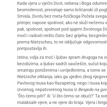
Kada vjera u vječni život, nebesa i Boga odumr
besmislenost, preostaje samo kršćanski zli pogl
Smisla, životu bez meta-fizičkoga Počela svega 
primjer, napose spolnost, ako ne služi nečemu vi
pak, spolnost, spolnost pod sjajem životnoga Dio
moći i radosti nešto čisto: bez grijeha, bezgreš
prema Nietzscheu, to ne isključuje odgovornost 
pretpostavlja ih.
Istina, volja za moć i ljubav spram drugoga na o
bezobzirna, a ljubav sadrži saučešće, sućut koj
smatraju poniženima i uvrijeđenima, a tome se 
Nietzsche otklanja, iako ga ujedno zbog njegove
Pavlovog Isusa kao Razapetog, nego i Isusa k
izvornog, nepatvorenog Isusa iz
Besjede na gor
’Što ćemo piti?’ ili: ’U što ćemo se obući?’ Ta sv
malaksale vjere, a ne vjere do kraja. Vjera i briga