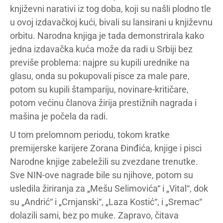
književni narativi iz tog doba, koji su našli plodno tle
u ovoj izdavačkoj kući, bivali su lansirani u književnu
orbitu. Narodna knjiga je tada demonstrirala kako
jedna izdavačka kuća može da radi u Srbiji bez
previše problema: najpre su kupili urednike na
glasu, onda su pokupovali pisce za male pare,
potom su kupili štampariju, novinare-kritičare,
potom većinu članova žirija prestižnih nagrada i
mašina je počela da radi.
U tom prelomnom periodu, tokom kratke
premijerske karijere Zorana Đinđića, knjige i pisci
Narodne knjige zabeležili su zvezdane trenutke.
Sve NIN-ove nagrade bile su njihove, potom su
usledila žiriranja za „Mešu Selimovića“ i „Vital“, dok
su „Andrić“ i „Crnjanski“, „Laza Kostić“, i „Sremac“
dolazili sami, bez po muke. Zapravo, čitava