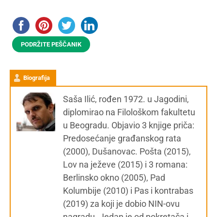
PODRŽITE PEŠČANIK
Biografija
Saša Ilić, rođen 1972. u Jagodini,
diplomirao na Filološkom fakultetu
u Beogradu. Objavio 3 knjige priča:
Predosećanje građanskog rata
(2000), Dušanovac. Pošta (2015),
Lov na ježeve (2015) i 3 romana:
Berlinsko okno (2005), Pad
Kolumbije (2010) i Pas i kontrabas
(2019) za koji je dobio NIN-ovu
nagradu. Jedan je od pokretača i