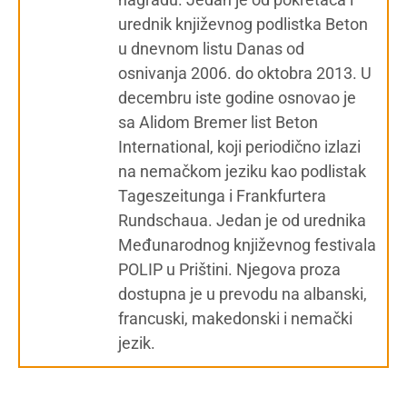
urednik književnog podlistka Beton
u dnevnom listu Danas od
osnivanja 2006. do oktobra 2013. U
decembru iste godine osnovao je
sa Alidom Bremer list Beton
International, koji periodično izlazi
na nemačkom jeziku kao podlistak
Tageszeitunga i Frankfurtera
Rundschaua. Jedan je od urednika
Međunarodnog književnog festivala
POLIP u Prištini. Njegova proza
dostupna je u prevodu na albanski,
francuski, makedonski i nemački
jezik.