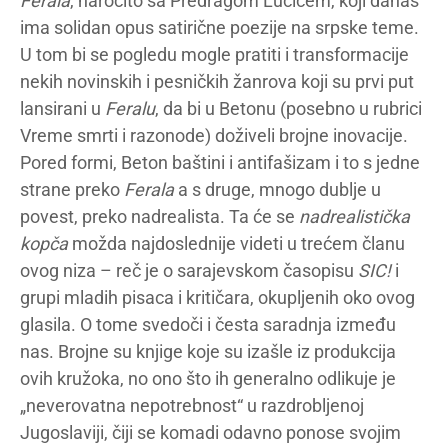
Ferala
, naročito sa Predragom Lucićem, koji danas
ima solidan opus satirične poezije na srpske teme.
U tom bi se pogledu mogle pratiti i transformacije
nekih novinskih i pesničkih žanrova koji su prvi put
lansirani u
Feralu
, da bi u Betonu (posebno u rubrici
Vreme smrti i razonode) doživeli brojne inovacije.
Pored formi, Beton baštini i antifašizam i to s jedne
strane preko
Ferala
a s druge, mnogo dublje u
povest, preko nadrealista. Ta će se
nadrealistička
kopča
možda najdoslednije videti u trećem članu
ovog niza – reč je o sarajevskom časopisu
SIC!
i
grupi mladih pisaca i kritičara, okupljenih oko ovog
glasila. O tome svedoči i česta saradnja između
nas. Brojne su knjige koje su izašle iz produkcija
ovih kružoka, no ono što ih generalno odlikuje je
„neverovatna nepotrebnost“ u razdrobljenoj
Jugoslaviji, čiji se komadi odavno ponose svojim