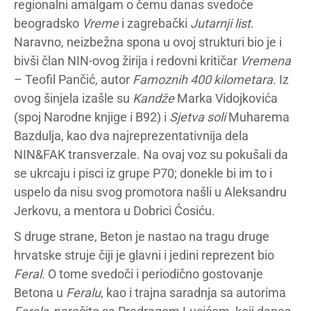
regionalni amalgam o čemu danas svedoče
beogradsko
Vreme
i zagrebački
Jutarnji list
.
Naravno, neizbežna spona u ovoj strukturi bio je i
bivši član NIN-ovog žirija i redovni kritičar
Vremena
– Teofil Pančić, autor
Famoznih 400 kilometara
. Iz
ovog šinjela izašle su
Kandže
Marka Vidojkovića
(spoj Narodne knjige i B92) i
Sjetva soli
Muharema
Bazdulja, kao dva najreprezentativnija dela
NIN&FAK transverzale. Na ovaj voz su pokušali da
se ukrcaju i pisci iz grupe P70; donekle bi im to i
uspelo da nisu svog promotora našli u Aleksandru
Jerkovu, a mentora u Dobrici Ćosiću.
S druge strane, Beton je nastao na tragu druge
hrvatske struje čiji je glavni i jedini reprezent bio
Feral
. O tome svedoči i periodično gostovanje
Betona u
Feralu
, kao i trajna saradnja sa autorima