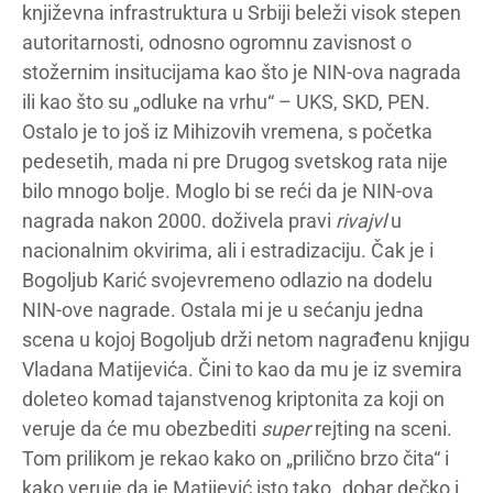
književna infrastruktura u Srbiji beleži visok stepen
autoritarnosti, odnosno ogromnu zavisnost o
stožernim insitucijama kao što je NIN-ova nagrada
ili kao što su „odluke na vrhu“ – UKS, SKD, PEN.
Ostalo je to još iz Mihizovih vremena, s početka
pedesetih, mada ni pre Drugog svetskog rata nije
bilo mnogo bolje. Moglo bi se reći da je NIN-ova
nagrada nakon 2000. doživela pravi
rivajvl
u
nacionalnim okvirima, ali i estradizaciju. Čak je i
Bogoljub Karić svojevremeno odlazio na dodelu
NIN-ove nagrade. Ostala mi je u sećanju jedna
scena u kojoj Bogoljub drži netom nagrađenu knjigu
Vladana Matijevića. Čini to kao da mu je iz svemira
doleteo komad tajanstvenog kriptonita za koji on
veruje da će mu obezbediti
super
rejting na sceni.
Tom prilikom je rekao kako on „prilično brzo čita“ i
kako veruje da je Matijević isto tako „dobar dečko i