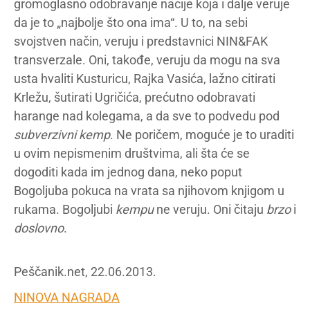
gromoglasno odobravanje nacije koja i dalje veruje
da je to „najbolje što ona ima“. U to, na sebi
svojstven način, veruju i predstavnici NIN&FAK
transverzale. Oni, takođe, veruju da mogu na sva
usta hvaliti Kusturicu, Rajka Vasića, lažno citirati
Krležu, šutirati Ugričića, prećutno odobravati
harange nad kolegama, a da sve to podvedu pod
subverzivni kemp
. Ne poričem, moguće je to uraditi
u ovim nepismenim društvima, ali šta će se
dogoditi kada im jednog dana, neko poput
Bogoljuba pokuca na vrata sa njihovom knjigom u
rukama. Bogoljubi
kempu
ne veruju. Oni čitaju
brzo
i
doslovno
.
Peščanik.net, 22.06.2013.
NINOVA NAGRADA