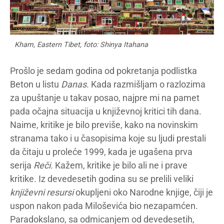
Kham, Eastern Tibet, foto: Shinya Itahana
Prošlo je sedam godina od pokretanja podlistka
Beton u listu
Danas
. Kada razmišljam o razlozima
za upuštanje u takav posao, najpre mi na pamet
pada očajna situacija u književnoj kritici tih dana.
Naime, kritike je bilo previše, kako na novinskim
stranama tako i u časopisima koje su ljudi prestali
da čitaju u proleće 1999, kada je ugašena prva
serija
Reči.
Kažem, kritike je bilo ali ne i prave
kritike. Iz devedesetih godina su se prelili veliki
književni resursi
okupljeni oko Narodne knjige, čiji je
uspon nakon pada Miloševića bio nezapamćen.
Paradokslano, sa odmicanjem od devedesetih,