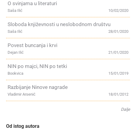
O svinjama u literaturi
Saša Ilić
10/02/2020
Sloboda književnosti u neslobodnom društvu
Saša Ilić
28/01/2020
Povest buncanja i krvi
Dejan Ilić
21/01/2020
NIN po majci, NIN po tetki
Bookvica
15/01/2019
Razbijanje Ninove nagrade
Vladimir Arsenić
18/01/2012
Dalje
Od istog autora