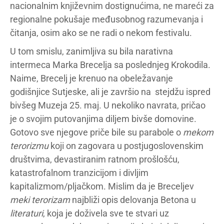
nacionalnim književnim dostignućima, ne mareći za
regionalne pokušaje međusobnog razumevanja i
čitanja, osim ako se ne radi o nekom festivalu.
U tom smislu, zanimljiva su bila narativna
intermeca Marka Brecelja sa poslednjeg Krokodila.
Naime, Brecelj je krenuo na obeležavanje
godišnjice Sutjeske, ali je završio na stejdžu ispred
bivšeg Muzeja 25. maj. U nekoliko navrata, pričao
je o svojim putovanjima diljem bivše domovine.
Gotovo sve njegove priče bile su parabole o
mekom
terorizmu
koji on zagovara u postjugoslovenskim
društvima, devastiranim ratnom prošlošću,
katastrofalnom tranzicijom i divljim
kapitalizmom/pljačkom. Mislim da je Breceljev
meki terorizam
najbliži opis delovanja Betona u
literaturi
, koja je doživela sve te stvari uz