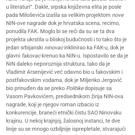
u literaturi“. Dakle, srpska književna elita je posle
pada Miloševića izašla sa velikim projektom
nove
NIN-ove nagrade dok je hrvatska scena, recimo,
ponudila FAK. Moglo bi se reći da su se ta dva
projekta ukrstila u bliskoj budućnosti i to tako što je
jedan srbijanski
ninovac
inklinirao ka FAK-u, dok je
glavni
fakovac
krenuo ka NIN-u. Ispostavilo se da je
NIN daleko neporoznija struktura, tako da je
Vladimir Arsenijević već odavno bio u fakovskim i
postfakovskim vodama, dok je Miljenko Jergović
bio prinuđen da se preko
Politike
dopisuje sa
Vasom Pavkovićem, predsednikom žirija NIN-ova
nagrade, koji je njegov roman izbacio iz
konkurencije, braneći etnički čistu SAO Ninovsku
krajinu. U nekoj krajnjoj, žalosnoj instanci, te dve
linije su se mnogo ozbiljnije isprepletale, stvarajući