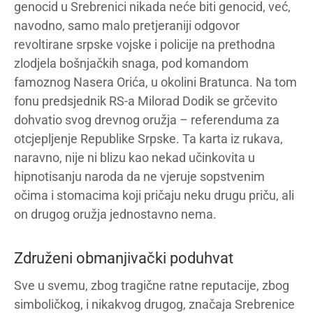
genocid u Srebrenici nikada neće biti genocid, već,
navodno, samo malo pretjeraniji odgovor
revoltirane srpske vojske i policije na prethodna
zlodjela bošnjačkih snaga, pod komandom
famoznog Nasera Orića, u okolini Bratunca. Na tom
fonu predsjednik RS-a Milorad Dodik se grčevito
dohvatio svog drevnog oružja – referenduma za
otcjepljenje Republike Srpske. Ta karta iz rukava,
naravno, nije ni blizu kao nekad učinkovita u
hipnotisanju naroda da ne vjeruje sopstvenim
očima i stomacima koji pričaju neku drugu priču, ali
on drugog oružja jednostavno nema.
Združeni obmanjivački poduhvat
Sve u svemu, zbog tragične ratne reputacije, zbog
simboličkog, i nikakvog drugog, značaja Srebrenice