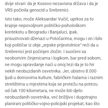
dvije stvari: da je Kosovo nezavisna država i da je
VRS počinila genocid u Srebrenici.
Isto tako, može Aleksandar Vučić, uprkos za to
krajnje nepovoljnom političko-psihološkom
kontekstu u Beogradu i Banjaluci, ipak,
prisustvovati dženazi u Potočarima, mogu i on i bilo
koji političar iz obje „srpske prijestolnice“ reći da u
Srebrenici jest počinjen zločin. I suočeni sa
neoborivim činjenicama i logikom, bar pred sobom,
ne mogu opravdanje naći u onoj tezi da je to hir
nekih neobuzdanih osvetnika. Jer, ubistvo 8.000
ljudi u domovima kulture, fabričkim halama i raznim
strelištima u mjestima koja se protežu na potezu
od čak 100 kilometara, ne može biti djelo
neobuzdanih osvetnika, već brižljivo i dugotrajno
planirani političko-vojno-policijski projekat, kao što