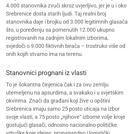
4.000 stanovnika zvuči skroz uvjerljivo, jer je u i oko
Srebrenice dosta starih ljudi. Taj realni broj
stanovnika daje i brojku od 3.000 legitimnih glasača
što, u poređenju sa pomenutih 12.000 ukupno
registrovanih na zadnjim lokalnim izborima,
svjedoči o 9.000 fiktivnih birača – trostruko više od
onih kojih stvarno ima na terenu.
Stanovnici prognani iz vlasti
To je šokantna činjenica čak i za ovu zemlju
utemeljenu na apsurdima, a svakako i u svjetskim
okvirima. Znači da građani koji žive u opštini
Srebrenica imaju samo 25 posto uticaja na izbor
svoje vlasti, a 75 posto „njihove“ izborne volje kroje
gostujući glasači, odnosno nacionalno-političke
vrhuške koje idejno, propagandno i logistički