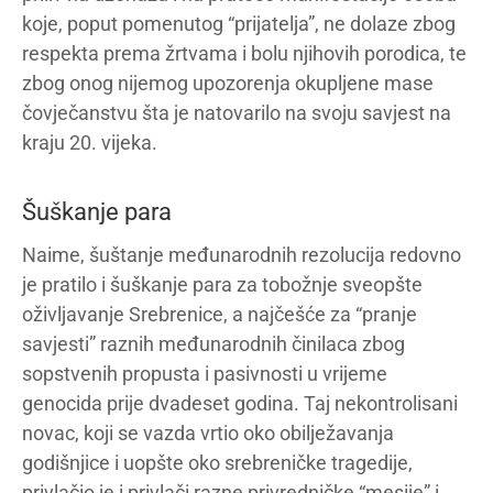
koje, poput pomenutog “prijatelja”, ne dolaze zbog
respekta prema žrtvama i bolu njihovih porodica, te
zbog onog nijemog upozorenja okupljene mase
čovječanstvu šta je natovarilo na svoju savjest na
kraju 20. vijeka.
Šuškanje para
Naime, šuštanje međunarodnih rezolucija redovno
je pratilo i šuškanje para za tobožnje sveopšte
oživljavanje Srebrenice, a najčešće za “pranje
savjesti” raznih međunarodnih činilaca zbog
sopstvenih propusta i pasivnosti u vrijeme
genocida prije dvadeset godina. Taj nekontrolisani
novac, koji se vazda vrtio oko obilježavanja
godišnjice i uopšte oko srebreničke tragedije,
privlačio je i privlači razne privredničke “mesije” i