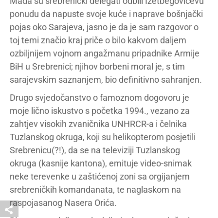
Mada su srebrenički delegati odbili Izetbegovićevu
ponudu da napuste svoje kuće i naprave bošnjački
pojas oko Sarajeva, jasno je da je sam razgovor o
toj temi značio kraj priče o bilo kakvom daljem
ozbiljnijem vojnom angažmanu pripadnike Armije
BiH u Srebrenici; njihov borbeni moral je, s tim
sarajevskim saznanjem, bio definitivno sahranjen.
Drugo svjedočanstvo o famoznom dogovoru je
moje lično iskustvo s početka 1994., vezano za
zahtjev visokih zvaničnika UNHRCR-a i čelnika
Tuzlanskog okruga, koji su helikopterom posjetili
Srebrenicu(?!), da se na televiziji Tuzlanskog
okruga (kasnije kantona), emituje video-snimak
neke terevenke u zaštićenoj zoni sa orgijanjem
srebreničkih komandanata, te naglaskom na
raspojasanog Nasera Orića.