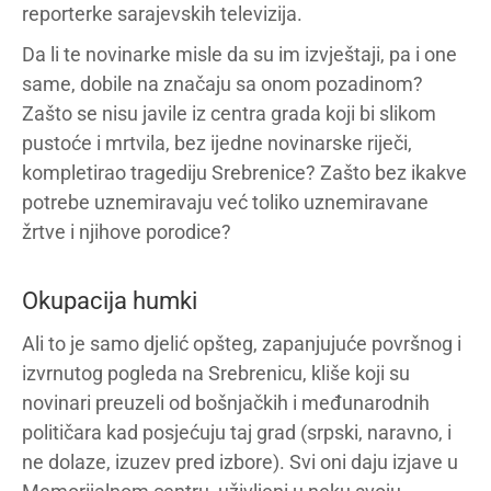
reporterke sarajevskih televizija.
Da li te novinarke misle da su im izvještaji, pa i one
same, dobile na značaju sa onom pozadinom?
Zašto se nisu javile iz centra grada koji bi slikom
pustoće i mrtvila, bez ijedne novinarske riječi,
kompletirao tragediju Srebrenice? Zašto bez ikakve
potrebe uznemiravaju već toliko uznemiravane
žrtve i njihove porodice?
Okupacija humki
Ali to je samo djelić opšteg, zapanjujuće površnog i
izvrnutog pogleda na Srebrenicu, kliše koji su
novinari preuzeli od bošnjačkih i međunarodnih
političara kad posjećuju taj grad (srpski, naravno, i
ne dolaze, izuzev pred izbore). Svi oni daju izjave u