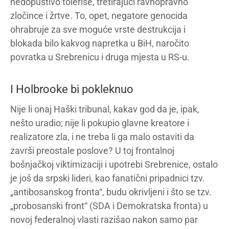
nedopustivo toleriše, tretirajući ravnopravno
zločince i žrtve. To, opet, negatore genocida
ohrabruje za sve moguće vrste destrukcija i
blokada bilo kakvog napretka u BiH, naročito
povratka u Srebrenicu i druga mjesta u RS-u.
I Holbrooke bi pokleknuo
Nije li onaj Haški tribunal, kakav god da je, ipak,
nešto uradio; nije li pokupio glavne kreatore i
realizatore zla, i ne treba li ga malo ostaviti da
završi preostale poslove? U toj frontalnoj
bošnjačkoj viktimizaciji i upotrebi Srebrenice, ostalo
je još da srpski lideri, kao fanatični pripadnici tzv.
„antibosanskog fronta“, budu okrivljeni i što se tzv.
„probosanski front“ (SDA i Demokratska fronta) u
novoj federalnoj vlasti razišao nakon samo par