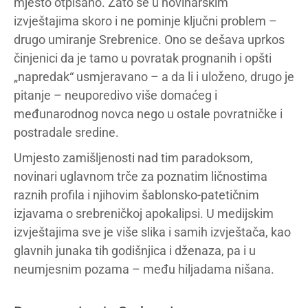
mjesto otpisano. Zato se u novinarskim
izvještajima skoro i ne pominje ključni problem –
drugo umiranje Srebrenice. Ono se dešava uprkos
činjenici da je tamo u povratak prognanih i opšti
„napredak“ usmjeravano – a da li i uloženo, drugo je
pitanje – neuporedivo više domaćeg i
međunarodnog novca nego u ostale povratničke i
postradale sredine.
Umjesto zamišljenosti nad tim paradoksom,
novinari uglavnom trče za poznatim ličnostima
raznih profila i njihovim šablonsko-patetičnim
izjavama o srebreničkoj apokalipsi. U medijskim
izvještajima sve je više slika i samih izvještača, kao
glavnih junaka tih godišnjica i dženaza, pa i u
neumjesnim pozama – među hiljadama nišana.