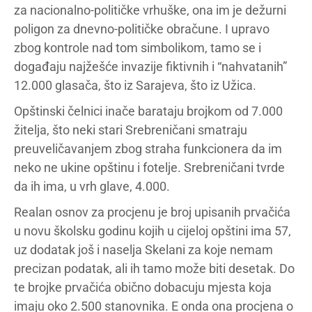
za nacionalno-političke vrhuške, ona im je dežurni
poligon za dnevno-političke obračune. I upravo
zbog kontrole nad tom simbolikom, tamo se i
događaju najžešće invazije fiktivnih i “nahvatanih”
12.000 glasača, što iz Sarajeva, što iz Užica.
Opštinski čelnici inače barataju brojkom od 7.000
žitelja, što neki stari Srebreničani smatraju
preuveličavanjem zbog straha funkcionera da im
neko ne ukine opštinu i fotelje. Srebreničani tvrde
da ih ima, u vrh glave, 4.000.
Realan osnov za procjenu je broj upisanih prvačića
u novu školsku godinu kojih u cijeloj opštini ima 57,
uz dodatak još i naselja Skelani za koje nemam
precizan podatak, ali ih tamo može biti desetak. Do
te brojke prvačića obično dobacuju mjesta koja
imaju oko 2.500 stanovnika. E onda ona procjena o