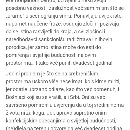
Memorijalnom centru, uživljeni u neku svoju
posebnu važnost i zaslužnost već samim tim što se
„urame“ u scenografiju smrti. Ponavljaju uvijek iste,
napamet naučene fraze: osuđuju zločin i pozivaju
da se istina rasvijetli do kraja, a svi zločinci i
naredbodavci sankcionišu radi žrtava i njihovih
porodica, jer samo istina može dovesti do
pomirenja i svjetlije budućnosti na ovim
prostorima… I tako već punih dvadeset godina!
Jedini problem je što se na srebreničkim
prostorima uskoro više neće imati ko s kime miriti,
jer odatle ubrzano odlaze, kao što već pomenuh, i
Bošnjaci koji su se vratili, a i Srbi. Oni su već
savršeno pomireni u uvjerenju da u toj sredini nema
života ni za koga. Jer, upravo suprotno onim
konfekcijskim obećanjima o svijetloj budućnosti,
(ne)djela na terenu govore da već dvadeset godina