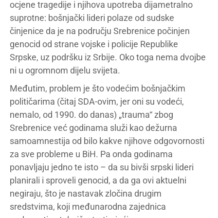
ocjene tragedije i njihova upotreba dijametralno
suprotne: bošnjački lideri polaze od sudske
činjenice da je na području Srebrenice počinjen
genocid od strane vojske i policije Republike
Srpske, uz podršku iz Srbije. Oko toga nema dvojbe
ni u ogromnom dijelu svijeta.
Međutim, problem je što vodećim bošnjačkim
političarima (čitaj SDA-ovim, jer oni su vodeći,
nemalo, od 1990. do danas) „trauma“ zbog
Srebrenice već godinama služi kao dežurna
samoamnestija od bilo kakve njihove odgovornosti
za sve probleme u BiH. Pa onda godinama
ponavljaju jedno te isto – da su bivši srpski lideri
planirali i sproveli genocid, a da ga ovi aktuelni
negiraju, što je nastavak zločina drugim
sredstvima, koji međunarodna zajednica