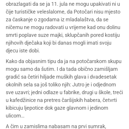
obrazlagati da se ja 11. jula ne mogu upakivati ni u
čije turističke veleslalome, da Potočari nisu mjesto
za ćaskanje o zgodama iz mladalaštva, da se
ničemu ne mogu radovati u vrijeme kad onu dolinu
smrti poplave suze majki, sklupčanih pored kostiju
njihovih dječaka koji bi danas mogli imati svoju
djecu iste dobi.
Kako da objasnim tipu da ja na potočarskom skupu
mogu samo da šutim. I da tada obično zamišljam
gradić sa četiri hiljade muških glava i dvadesetak
okolnih sela sa još toliko njih: Jutro je i odjednom
sve uzavri; jedni odlaze u fabrike, drugi u škole, treći
u kafedžinice na pretres čaršijskih habera, četvrti
kibicuju ljepotice dok gaze glavnom i jedinom
ulicom…
A čim u zamislima nabasam na prvi sumrak,