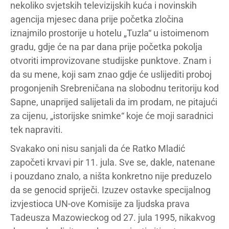
nekoliko svjetskih televizijskih kuća i novinskih
agencija mjesec dana prije početka zločina
iznajmilo prostorije u hotelu „Tuzla“ u istoimenom
gradu, gdje će na par dana prije početka pokolja
otvoriti improvizovane studijske punktove. Znam i
da su mene, koji sam znao gdje će uslijediti proboj
progonjenih Srebreničana na slobodnu teritoriju kod
Sapne, unaprijed salijetali da im prodam, ne pitajući
za cijenu, „istorijske snimke“ koje će moji saradnici
tek napraviti.
Svakako oni nisu sanjali da će Ratko Mladić
započeti krvavi pir 11. jula. Sve se, dakle, natenane
i pouzdano znalo, a ništa konkretno nije preduzelo
da se genocid spriječi. Izuzev ostavke specijalnog
izvjestioca UN-ove Komisije za ljudska prava
Tadeusza Mazowieckog od 27. jula 1995, nikakvog