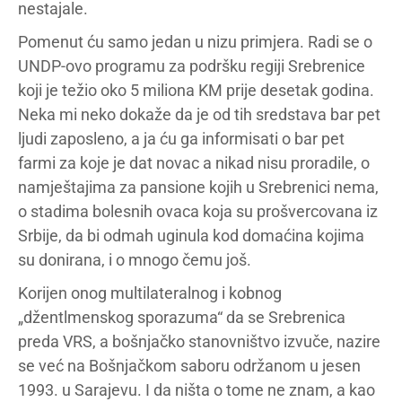
nestajale.
Pomenut ću samo jedan u nizu primjera. Radi se o
UNDP-ovo programu za podršku regiji Srebrenice
koji je težio oko 5 miliona KM prije desetak godina.
Neka mi neko dokaže da je od tih sredstava bar pet
ljudi zaposleno, a ja ću ga informisati o bar pet
farmi za koje je dat novac a nikad nisu proradile, o
namještajima za pansione kojih u Srebrenici nema,
o stadima bolesnih ovaca koja su prošvercovana iz
Srbije, da bi odmah uginula kod domaćina kojima
su donirana, i o mnogo čemu još.
Korijen onog multilateralnog i kobnog
„džentlmenskog sporazuma“ da se Srebrenica
preda VRS, a bošnjačko stanovništvo izvuče, nazire
se već na Bošnjačkom saboru održanom u jesen
1993. u Sarajevu. I da ništa o tome ne znam, a kao