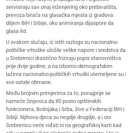
servisiraju sav onaj inženjering oko prebivališta,
prevoza birača na glasačka mjesta iz gradova
diljem BiH i Srbije, oko animiranja dijaspore da
glasa itd.
U svakom slučaju, iz istih razloga su nacionalno-
političke vrhuške uložile velike napore i sredstva da
u Srebrenici drastično friziraju popis stanovništva
prije dvije godine, a na izborno-demografskim
lažima nacionalno-političkih vrhuški utemeljene su i
sve ostale obmane.
Među brojnim primjerima za to, ponajprije se
nameće činjenica da 80 posto opštinskih
funkcionera, Bošnjaka i Srba, žive u Federaciji BiH i
Srbiji. Njihova djeca su negdje drugdje, a i oni
Srebrenicu neće viđati ni na geografskoj karti kad