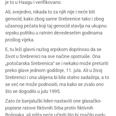
je to u Haagu i verifikovano.
Ali, svejedno, nikada to za njih nije i neće biti
genocid, kako zbog same Srebrenice tako i zbog
užasnog pečata koji taj genocid stavlja na ukupnu
srpsku politiku u ratnim devedesetim godinama
prošlog vijeka.
E, tu leži glavni razlog srpskom doprinosu da se
život u Srebrenici na sve načine opstruiše. Ona
„potočarska Srebrenica“ se i nekako može preturiti
preko glave jednom godišnje, 11. jula. Ali u živoj
Srebrenici i ona ubijena bi bila stalno sadašnja, a to
se već ne može podnositi, ma kako se zvalo ono
što se dogodilo u julu 1995.
Zato će banjalučki lideri nastaviti one glasačko-
popisne ratove fiktivnih Srba protiv fiktivnih
Bošnjaka, ali ništa neće učiniti što bi značilo nadu