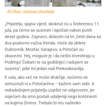
AP Photo, Sulejman Omerbašić
„Prijatelju, sjajna vijest, skoknut ću u Srebrenicu 11.
jula, pa ćemo se susresti i ispričati nakon punih
deset godina. Zapravo, dolazim na tri, četiri dana sa
dva poslovno važna frenda. Hoće da oblete
Dubrovnik, Mostar, Sarajevo, a Potočari su
obavezni. Hej, moguće je i da nešto investiraju u
Podrinju! Čekam te na godišnjici i radujem se
susretu“, piše mi jedan naš Prekookeanlija.
E vala, ako već ne može drukčije, nećemo se
sretucnuti ni u Potočarima – kažem sam sebi. A
nekadašnjem prijatelju uopšte ne odgovorim, jer
osjećam da smo postali udaljeniji nego kontinenti
na kojima živimo. Trebalo bi mu naširoko