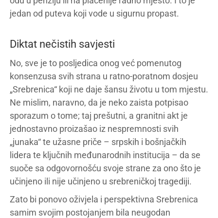
odu u penziju ili na plaćenije radno mjesto. I to je
jedan od puteva koji vode u sigurnu propast.
Diktat nečistih savjesti
No, sve je to posljedica onog već pomenutog
konsenzusa svih strana u ratno-poratnom dosjeu
„Srebrenica“ koji ne daje šansu životu u tom mjestu.
Ne mislim, naravno, da je neko zaista potpisao
sporazum o tome; taj prešutni, a granitni akt je
jednostavno proizašao iz nespremnosti svih
„junaka“ te užasne priče – srpskih i bošnjačkih
lidera te ključnih međunarodnih institucija – da se
suoče sa odgovornošću svoje strane za ono što je
učinjeno ili nije učinjeno u srebreničkoj tragediji.
Zato bi ponovo oživjela i perspektivna Srebrenica
samim svojim postojanjem bila neugodan