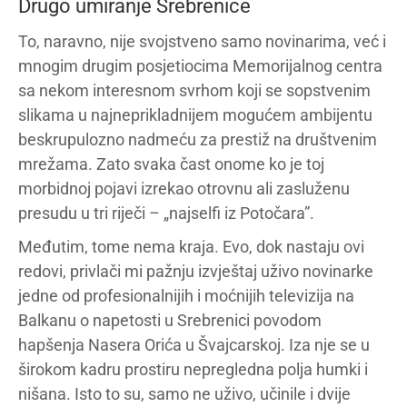
Drugo umiranje Srebrenice
To, naravno, nije svojstveno samo novinarima, već i
mnogim drugim posjetiocima Memorijalnog centra
sa nekom interesnom svrhom koji se sopstvenim
slikama u najneprikladnijem mogućem ambijentu
beskrupulozno nadmeću za prestiž na društvenim
mrežama. Zato svaka čast onome ko je toj
morbidnoj pojavi izrekao otrovnu ali zasluženu
presudu u tri riječi – „najselfi iz Potočara”.
Međutim, tome nema kraja. Evo, dok nastaju ovi
redovi, privlači mi pažnju izvještaj uživo novinarke
jedne od profesionalnijih i moćnijih televizija na
Balkanu o napetosti u Srebrenici povodom
hapšenja Nasera Orića u Švajcarskoj. Iza nje se u
širokom kadru prostiru nepregledna polja humki i
nišana. Isto to su, samo ne uživo, učinile i dvije