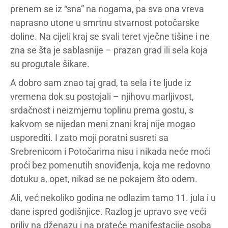
prenem se iz “sna” na nogama, pa sva ona vreva
naprasno utone u smrtnu stvarnost potočarske
doline. Na cijeli kraj se svali teret vječne tišine i ne
zna se šta je sablasnije – prazan grad ili sela koja
su progutale šikare.
A dobro sam znao taj grad, ta sela i te ljude iz
vremena dok su postojali – njihovu marljivost,
srdačnost i neizmjernu toplinu prema gostu, s
kakvom se nijedan meni znani kraj nije mogao
usporediti. I zato moji poratni susreti sa
Srebrenicom i Potočarima nisu i nikada neće moći
proći bez pomenutih snoviđenja, koja me redovno
dotuku a, opet, nikad se ne pokajem što odem.
Ali, već nekoliko godina ne odlazim tamo 11. jula i u
dane ispred godišnjice. Razlog je upravo sve veći
priliv na dženazu i na prateće manifestacije osoba