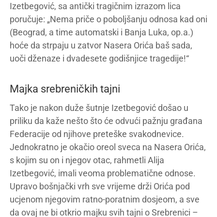
Izetbegović, sa antički tragičnim izrazom lica
poručuje: „Nema priče o poboljšanju odnosa kad oni
(Beograd, a time automatski i Banja Luka, op.a.)
hoće da strpaju u zatvor Nasera Orića baš sada,
uoči dženaze i dvadesete godišnjice tragedije!“
Majka srebreničkih tajni
Tako je nakon duže šutnje Izetbegović došao u
priliku da kaže nešto što će odvući pažnju građana
Federacije od njihove preteške svakodnevice.
Jednokratno je okačio oreol sveca na Nasera Orića,
s kojim su on i njegov otac, rahmetli Alija
Izetbegović, imali veoma problematične odnose.
Upravo bošnjački vrh sve vrijeme drži Orića pod
ucjenom njegovim ratno-poratnim dosjeom, a sve
da ovaj ne bi otkrio majku svih tajni o Srebrenici –