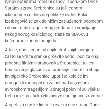
njihov potez ima moralni osnov, isporukom Orića
Sarajevu žrtve Srebrenice su još jednom
iskorištene i u dnevno-političke svrhe. Bakir
Izetbegović se zakitio ničim zasluženom pobjedom
i dobio malo dragocjenog predaha za smišljanje
nekog novog koalicionog izlaza za SDA-ovu
košmarnu izbornu pobjedu.
A to je, opet, jedan od najilustrativnijih primjera
zašto se vrh te sranke grčevito borio i bori za onaj
priraštaj fiktivnih stanovnika Srebrenice, to jest
fabrikovanje glasača za tamošnje izbore. Trebaju
im pipci oko Srebrenice, uporište koje će im
omogućiti monopol na žalost nad najvećom
evropskom tragedijom u drugoj polovini 20 vijeka;
treba im – političko vlasništvo nad njenim žrtvama!
A opet, za srpske lidere, s ove i s one strane Drine,