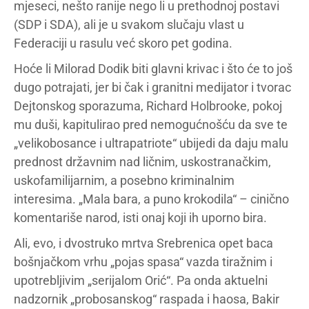
mjeseci, nešto ranije nego li u prethodnoj postavi
(SDP i SDA), ali je u svakom slučaju vlast u
Federaciji u rasulu već skoro pet godina.
Hoće li Milorad Dodik biti glavni krivac i što će to još
dugo potrajati, jer bi čak i granitni medijator i tvorac
Dejtonskog sporazuma, Richard Holbrooke, pokoj
mu duši, kapitulirao pred nemogućnošću da sve te
„velikobosance i ultrapatriote“ ubijedi da daju malu
prednost državnim nad ličnim, uskostranačkim,
uskofamilijarnim, a posebno kriminalnim
interesima. „Mala bara, a puno krokodila“ – cinično
komentariše narod, isti onaj koji ih uporno bira.
Ali, evo, i dvostruko mrtva Srebrenica opet baca
bošnjačkom vrhu „pojas spasa“ vazda tiražnim i
upotrebljivim „serijalom Orić“. Pa onda aktuelni
nadzornik „probosanskog“ raspada i haosa, Bakir