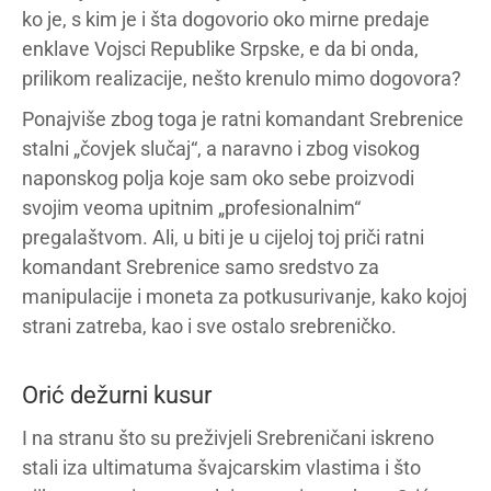
ko je, s kim je i šta dogovorio oko mirne predaje
enklave Vojsci Republike Srpske, e da bi onda,
prilikom realizacije, nešto krenulo mimo dogovora?
Ponajviše zbog toga je ratni komandant Srebrenice
stalni „čovjek slučaj“, a naravno i zbog visokog
naponskog polja koje sam oko sebe proizvodi
svojim veoma upitnim „profesionalnim“
pregalaštvom. Ali, u biti je u cijeloj toj priči ratni
komandant Srebrenice samo sredstvo za
manipulacije i moneta za potkusurivanje, kako kojoj
strani zatreba, kao i sve ostalo srebreničko.
Orić dežurni kusur
I na stranu što su preživjeli Srebreničani iskreno
stali iza ultimatuma švajcarskim vlastima i što