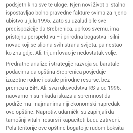
podsjetnik na sve te uloge. Njen novi život bi stalno
ispostavljao bolno pravedne fakture svima za njeno
ubistvo u julu 1995. Zato su uzalud bile sve
predispozicije da Srebrenica, uprkos svemu, ima
pristojnu perspektivu – i prirodna bogastva i silni
novac koji se slio na svih strana svijeta, pa nestao
ko zna gdje. Ali, trijumfovao je nedostatak volje.
Predratne analize i strategije razvoja su baratale
podacima da opština Srebrenica posjeduje
izuzetne rudne i ostale prirodne resurse, bez
premca u BiH. Ali, sva rukovodstva RS-a od 1995.
naovamo nisu nikada iskazala spremnost da
podrže ma i najmanimalniji ekonomski napredak
ove opštine. Naprotiv, udarnički su zapinjali da
tamošnji vitalni resursi i kapaciteti budu zatrveni.
Pola teritorije ove opštine bogato je rudom boksita