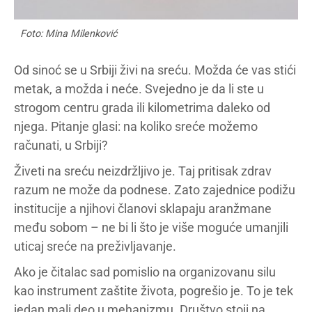
Foto: Mina Milenković
Od sinoć se u Srbiji živi na sreću. Možda će vas stići
metak, a možda i neće. Svejedno je da li ste u
strogom centru grada ili kilometrima daleko od
njega. Pitanje glasi: na koliko sreće možemo
računati, u Srbiji?
Živeti na sreću neizdržljivo je. Taj pritisak zdrav
razum ne može da podnese. Zato zajednice podižu
institucije a njihovi članovi sklapaju aranžmane
među sobom – ne bi li što je više moguće umanjili
uticaj sreće na preživljavanje.
Ako je čitalac sad pomislio na organizovanu silu
kao instrument zaštite života, pogrešio je. To je tek
jedan mali deo u mehanizmu. Društvo stoji na