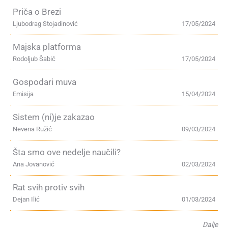
Priča o Brezi
Ljubodrag Stojadinović
17/05/2024
Majska platforma
Rodoljub Šabić
17/05/2024
Gospodari muva
Emisija
15/04/2024
Sistem (ni)je zakazao
Nevena Ružić
09/03/2024
Šta smo ove nedelje naučili?
Ana Jovanović
02/03/2024
Rat svih protiv svih
Dejan Ilić
01/03/2024
Dalje