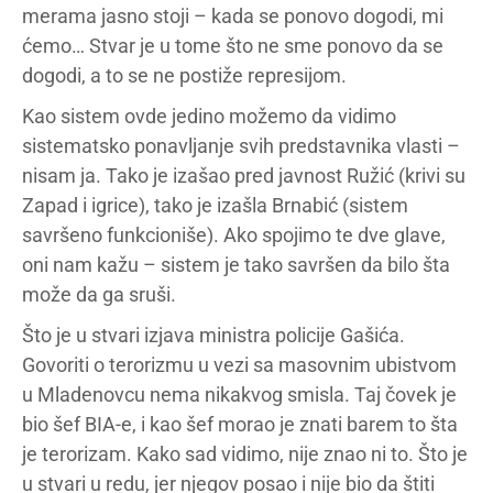
merama jasno stoji – kada se ponovo dogodi, mi
ćemo… Stvar je u tome što ne sme ponovo da se
dogodi, a to se ne postiže represijom.
Kao sistem ovde jedino možemo da vidimo
sistematsko ponavljanje svih predstavnika vlasti –
nisam ja. Tako je izašao pred javnost Ružić (krivi su
Zapad i igrice), tako je izašla Brnabić (sistem
savršeno funkcioniše). Ako spojimo te dve glave,
oni nam kažu – sistem je tako savršen da bilo šta
može da ga sruši.
Što je u stvari izjava ministra policije Gašića.
Govoriti o terorizmu u vezi sa masovnim ubistvom
u Mladenovcu nema nikakvog smisla. Taj čovek je
bio šef BIA-e, i kao šef morao je znati barem to šta
je terorizam. Kako sad vidimo, nije znao ni to. Što je
u stvari u redu, jer njegov posao i nije bio da štiti