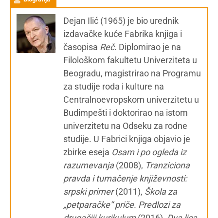
Dejan Ilić (1965) je bio urednik
izdavačke kuće Fabrika knjiga i
časopisa
Reč
. Diplomirao je na
Filološkom fakultetu Univerziteta u
Beogradu, magistrirao na Programu
za studije roda i kulture na
Centralnoevropskom univerzitetu u
Budimpešti i doktorirao na istom
univerzitetu na Odseku za rodne
studije. U Fabrici knjiga objavio je
zbirke eseja
Osam i po ogleda iz
razumevanja
(2008),
Tranziciona
pravda i tumačenje književnosti:
srpski primer
(2011),
Škola za
„petparačke“ priče. Predlozi za
drugačiji kurikulum
(2016),
Dva lica