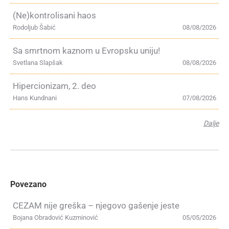
(Ne)kontrolisani haos
Rodoljub Šabić
08/08/2026
Sa smrtnom kaznom u Evropsku uniju!
Svetlana Slapšak
08/08/2026
Hipercionizam, 2. deo
Hans Kundnani
07/08/2026
Dalje
Povezano
CEZAM nije greška – njegovo gašenje jeste
Bojana Obradović Kuzminović
05/05/2026