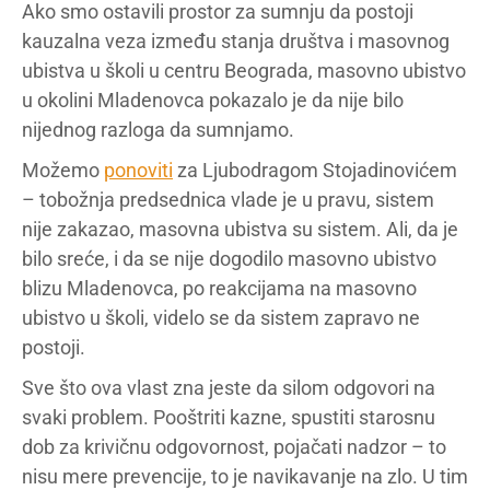
Ako smo ostavili prostor za sumnju da postoji
kauzalna veza između stanja društva i masovnog
ubistva u školi u centru Beograda, masovno ubistvo
u okolini Mladenovca pokazalo je da nije bilo
nijednog razloga da sumnjamo.
Možemo
ponoviti
za Ljubodragom Stojadinovićem
– tobožnja predsednica vlade je u pravu, sistem
nije zakazao, masovna ubistva su sistem. Ali, da je
bilo sreće, i da se nije dogodilo masovno ubistvo
blizu Mladenovca, po reakcijama na masovno
ubistvo u školi, videlo se da sistem zapravo ne
postoji.
Sve što ova vlast zna jeste da silom odgovori na
svaki problem. Pooštriti kazne, spustiti starosnu
dob za krivičnu odgovornost, pojačati nadzor – to
nisu mere prevencije, to je navikavanje na zlo. U tim