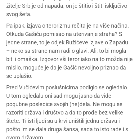
žitelje Srbije od napada, on je štitio i štiti isključivo
svog šefa.
Pa ipak, izjava o terorizmu rečita je na više načina.
Otkuda Gašiću pomisao na uterivanje straha? S
jedne strane, to je odjek Ružićeve izjave o Zapadu
– neko sa strane nam radi o glavi. Ali, to bi mogla
biti i omaška. Izgovorivši teror iako na to možda nije
mislio, moguće je da je Gašić nevoljno priznao da
se uplašio.
Pred Vučićevim poslušnicima podiglo se ogledalo.
U tom ogledalu oni sad mogu jasno da vide
pogubne posledice svojih (ne)dela. Ne mogu se
razoriti država i društvo a da to prođe bez velike
štete. Ti isti ljudi su u krvi uništili jednu državu i
pošto im se dala druga šansa, sada to isto rade i s
ovom državom.