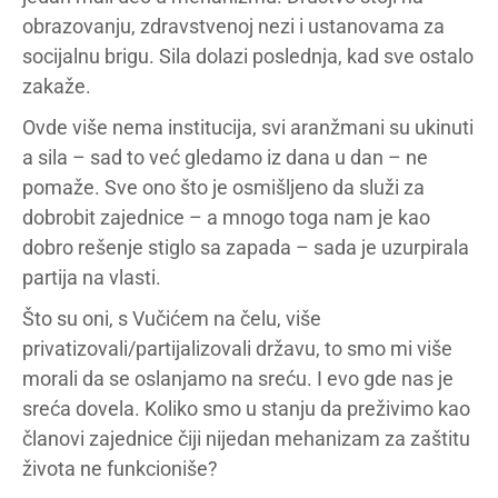
obrazovanju, zdravstvenoj nezi i ustanovama za
socijalnu brigu. Sila dolazi poslednja, kad sve ostalo
zakaže.
Ovde više nema institucija, svi aranžmani su ukinuti
a sila – sad to već gledamo iz dana u dan – ne
pomaže. Sve ono što je osmišljeno da služi za
dobrobit zajednice – a mnogo toga nam je kao
dobro rešenje stiglo sa zapada – sada je uzurpirala
partija na vlasti.
Što su oni, s Vučićem na čelu, više
privatizovali/partijalizovali državu, to smo mi više
morali da se oslanjamo na sreću. I evo gde nas je
sreća dovela. Koliko smo u stanju da preživimo kao
članovi zajednice čiji nijedan mehanizam za zaštitu
života ne funkcioniše?