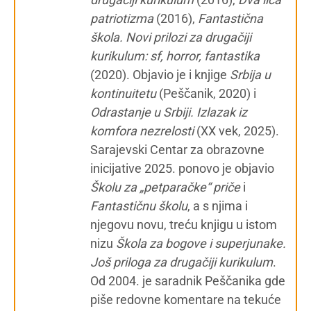
patriotizma
(2016),
Fantastična
škola. Novi prilozi za drugačiji
kurikulum: sf, horror, fantastika
(2020). Objavio je i knjige
Srbija u
kontinuitetu
(Peščanik, 2020) i
Odrastanje u Srbiji. Izlazak iz
komfora nezrelosti
(XX vek, 2025).
Sarajevski Centar za obrazovne
inicijative 2025. ponovo je objavio
Školu za „petparačke“ priče
i
Fantastičnu školu
, a s njima i
njegovu novu, treću knjigu u istom
nizu
Škola za bogove i superjunake.
Još priloga za drugačiji kurikulum
.
Od 2004. je saradnik Peščanika gde
piše redovne komentare na tekuće