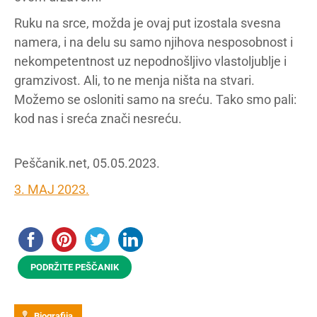
Ruku na srce, možda je ovaj put izostala svesna
namera, i na delu su samo njihova nesposobnost i
nekompetentnost uz nepodnošljivo vlastoljublje i
gramzivost. Ali, to ne menja ništa na stvari.
Možemo se osloniti samo na sreću. Tako smo pali:
kod nas i sreća znači nesreću.
Peščanik.net, 05.05.2023.
3. MAJ 2023.
PODRŽITE PEŠČANIK
Biografija