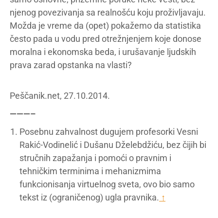
njenog povezivanja sa realnošću koju proživljavaju.
Možda je vreme da (opet) pokažemo da statistika
često pada u vodu pred otrežnjenjem koje donose
moralna i ekonomska beda, i urušavanje ljudskih
prava zarad opstanka na vlasti?
Peščanik.net, 27.10.2014.
———–
Posebnu zahvalnost dugujem profesorki Vesni
Rakić-Vodinelić i Dušanu Dželebdžiću, bez čijih bi
stručnih zapažanja i pomoći o pravnim i
tehničkim terminima i mehanizmima
funkcionisanja virtuelnog sveta, ovo bio samo
tekst iz (ograničenog) ugla pravnika.
↑