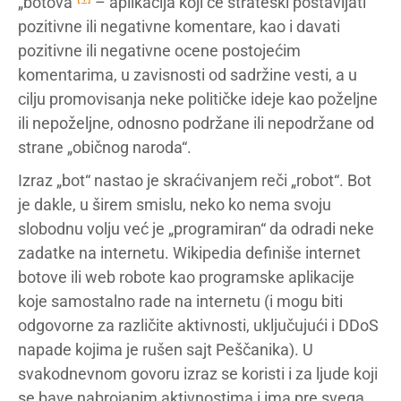
„botova“
– aplikacija koji će strateški postavljati
pozitivne ili negativne komentare, kao i davati
pozitivne ili negativne ocene postojećim
komentarima, u zavisnosti od sadržine vesti, a u
cilju promovisanja neke političke ideje kao poželjne
ili nepoželjne, odnosno podržane ili nepodržane od
strane „običnog naroda“.
Izraz „bot“ nastao je skraćivanjem reči „robot“. Bot
je dakle, u širem smislu, neko ko nema svoju
slobodnu volju već je „programiran“ da odradi neke
zadatke na internetu. Wikipedia definiše internet
botove ili web robote kao programske aplikacije
koje samostalno rade na internetu (i mogu biti
odgovorne za različite aktivnosti, uključujući i DDoS
napade kojima je rušen sajt Peščanika). U
svakodnevnom govoru izraz se koristi i za ljude koji
se bave nabrojanim aktivnostima i ima pre svega