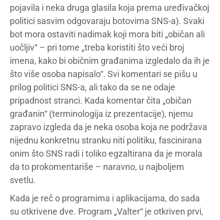
pojavila i neka druga glasila koja prema uređivačkoj
politici sasvim odgovaraju botovima SNS-a). Svaki
bot mora ostaviti nadimak koji mora biti „običan ali
uočljiv“ – pri tome „treba koristiti što veći broj
imena, kako bi običnim građanima izgledalo da ih je
što više osoba napisalo“. Svi komentari se pišu u
prilog politici SNS-a, ali tako da se ne odaje
pripadnost stranci. Kada komentar čita „običan
građanin“ (terminologija iz prezentacije), njemu
zapravo izgleda da je neka osoba koja ne podržava
nijednu konkretnu stranku niti politiku, fascinirana
onim što SNS radi i toliko egzaltirana da je morala
da to prokomentariše – naravno, u najboljem
svetlu.
Kada je reč o programima i aplikacijama, do sada
su otkrivene dve. Program „Valter“ je otkriven prvi,