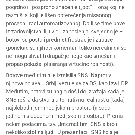
pogrdno ili posprdno značenje („bot“ – onaj koji ne
razmišlja, koji je lišen opterećenja misaonog
procesa i radi automatizovano). Da li se time bave
iz zadovoljstva ili u vidu zaposlenja, svejedno je –
botovi su postali predmet frustracije i zabave
(ponekad su njihovi komentari toliko nerealni da se
ne mogu shvatiti drugačije nego kao smešan i
propao pokušaj plasiranja virtuelne realnosti).
Botove međutim nije izmislila SNS. Naprotiv,
njihova pojava u Srbiji vezuje se za DS, kao i za LDP.
Međutim, botovi su naglo došli do izražaja kada je
SNS rešila da stvara alternativnu realnost u (tada)
najslobodnijem medijskom prostoru (a sada
jedinom slobodnom medijskom prostoru). Prema
nekim podacima, tzv. „Internet tim“ SNS-a broji
nekoliko stotina ljudi. U prezentaciji SNS koja je