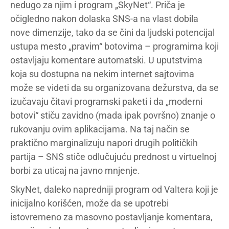
nedugo za njim i program „SkyNet“. Priča je
očigledno nakon dolaska SNS-a na vlast dobila
nove dimenzije, tako da se čini da ljudski potencijal
ustupa mesto „pravim“ botovima – programima koji
ostavljaju komentare automatski. U uputstvima
koja su dostupna na nekim internet sajtovima
može se videti da su organizovana dežurstva, da se
izučavaju čitavi programski paketi i da „moderni
botovi“ stiču zavidno (mada ipak površno) znanje o
rukovanju ovim aplikacijama. Na taj način se
praktično marginalizuju napori drugih političkih
partija – SNS stiče odlučujuću prednost u virtuelnoj
borbi za uticaj na javno mnjenje.
SkyNet, daleko napredniji program od Valtera koji je
inicijalno korišćen, može da se upotrebi
istovremeno za masovno postavljanje komentara,