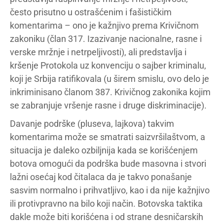
često prisutno u ostrašćenim i fašističkim
komentarima – ono je kažnjivo prema Krivičnom
zakoniku (član 317. Izazivanje nacionalne, rasne i
verske mržnje i netrpeljivosti), ali predstavlja i
kršenje Protokola uz konvenciju o sajber kriminalu,
koji je Srbija ratifikovala (u širem smislu, ovo delo je
inkriminisano članom 387. Krivičnog zakonika kojim
se zabranjuje vršenje rasne i druge diskriminacije).
Davanje podrške (pluseva, lajkova) takvim
komentarima može se smatrati saizvršilaštvom, a
situacija je daleko ozbiljnija kada se korišćenjem
botova omogući da podrška bude masovna i stvori
lažni osećaj kod čitalaca da je takvo ponašanje
sasvim normalno i prihvatljivo, kao i da nije kažnjivo
ili protivpravno na bilo koji način. Botovska taktika
dakle može biti korišćena i od strane desničarskih