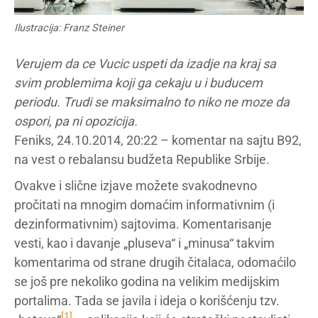
Ilustracija: Franz Steiner
Verujem da ce Vucic uspeti da izadje na kraj sa
svim problemima koji ga cekaju u i buducem
periodu. Trudi se maksimalno to niko ne moze da
ospori, pa ni opozicija.
Feniks, 24.10.2014, 20:22 – komentar na sajtu B92,
na vest o rebalansu budžeta Republike Srbije.
Ovakve i slične izjave možete svakodnevno
pročitati na mnogim domaćim informativnim (i
dezinformativnim) sajtovima. Komentarisanje
vesti, kao i davanje „pluseva“ i „minusa“ takvim
komentarima od strane drugih čitalaca, odomaćilo
se još pre nekoliko godina na velikim medijskim
portalima. Tada se javila i ideja o korišćenju tzv.
[1]