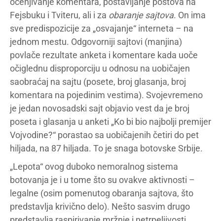
ocenjivanje komentara, postavljanje postova na
Fejsbuku i Tviteru, ali i za
obaranje sajtova
. On ima
sve predispozicije za „osvajanje“ interneta – na
jednom mestu. Odgovorniji sajtovi (manjina)
povlače rezultate anketa i komentare kada uoče
očiglednu disproporciju u odnosu na uobičajen
saobraćaj na sajtu (posete, broj glasanja, broj
komentara na pojedinim vestima). Svojevremeno
je jedan novosadski sajt objavio vest da je broj
poseta i glasanja u anketi „Ko bi bio najbolji premijer
Vojvodine?“ porastao sa uobičajenih četiri do pet
hiljada, na 87 hiljada. To je snaga botovske Srbije.
„Lepota“ ovog duboko nemoralnog sistema
botovanja je i u tome što su ovakve aktivnosti –
legalne (osim pomenutog obaranja sajtova, što
predstavlja krivično delo). Nešto sasvim drugo
predstavlja raspirivanje mržnje i netrpeljivosti,