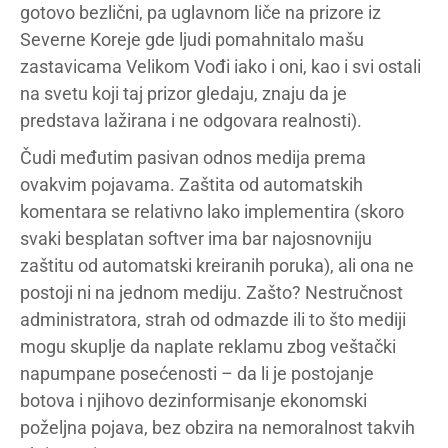
gotovo bezlični, pa uglavnom liče na prizore iz
Severne Koreje gde ljudi pomahnitalo mašu
zastavicama Velikom Vođi iako i oni, kao i svi ostali
na svetu koji taj prizor gledaju, znaju da je
predstava lažirana i ne odgovara realnosti).
Čudi međutim pasivan odnos medija prema
ovakvim pojavama. Zaštita od automatskih
komentara se relativno lako implementira (skoro
svaki besplatan softver ima bar najosnovniju
zaštitu od automatski kreiranih poruka), ali ona ne
postoji ni na jednom mediju. Zašto? Nestručnost
administratora, strah od odmazde ili to što mediji
mogu skuplje da naplate reklamu zbog veštački
napumpane posećenosti – da li je postojanje
botova i njihovo dezinformisanje ekonomski
poželjna pojava, bez obzira na nemoralnost takvih