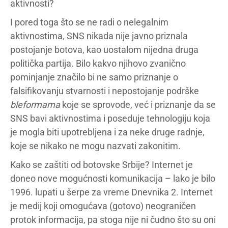
aktivnosti?
I pored toga što se ne radi o nelegalnim
aktivnostima, SNS nikada nije javno priznala
postojanje botova, kao uostalom nijedna druga
politička partija. Bilo kakvo njihovo zvanično
pominjanje značilo bi ne samo priznanje o
falsifikovanju stvarnosti i nepostojanje podrške
bleformama
koje se sprovode, već i priznanje da se
SNS bavi aktivnostima i poseduje tehnologiju koja
je mogla biti upotrebljena i za neke druge radnje,
koje se nikako ne mogu nazvati zakonitim.
Kako se zaštiti od botovske Srbije? Internet je
doneo nove mogućnosti komunikacija – lako je bilo
1996. lupati u šerpe za vreme Dnevnika 2. Internet
je medij koji omogućava (gotovo) neograničen
protok informacija, pa stoga nije ni čudno što su oni