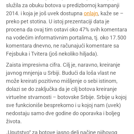
služila za obuku botova u predizbornoj kampanji
2014. i koja je još uvek dostupna
onlajn
, kaže se –
preko pet stotina. U istoj prezentaciji data je
procena da ovaj tim ostavi oko 47% svih komentara
na vodećim informativnim portalima, tj. oko 17.500
komentara dnevno, ne računajući komentare sa
Fejsbuka i Tvitera (još nekoliko hiljada).
Zaista impresivna cifra. Cilj je, naravno, kreiranje
javnog mnjenja u Srbiji. Budući da loša vlast ne
može kreirati pozitivno mišljenje o sebi istinom,
dolazi se do zaključka da je cilj botova kreiranje
virtuelne stvarnosti – botovske Srbije. Srbije u kojoj
sve funkcioniše besprekorno i u kojoj nam (uvek)
nedostaju samo dve godine do oporavka i boljeg
života.
„Uputstvo“ za botove jasno deli načine njihovog