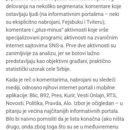
delovanja na nekoliko segmenata: komentare koje
ostavljaju ljudi (na informativnim portalima – neki
su eksplicitno nabrojani, Fejsbuku i Tviteru);
komentare i „plus-minus“ aktivnosti koje vrše
specijalizovani programi; aktivnosti na zvaničnim
internet sajtovima SNS-a. Prve dve aktivnosti su
zanimljivije za analizu, jer se botovi lažno
predstavljaju kao objektivni građani, praktično
statistički uzorak cele Srbije.
Kada je reč o komentarima, nabrojani su sledeći
mediji, odnosno njihovi internet portali i mobilne
aplikacije: Blic, B92, Pres, Kurir, Vesti Onlajn, RTS,
Novosti, Politika, Pravda, Alo. Izbor je očigledan – u
pitanju je većina najčitanijih informativnih portala.
Bilo bi naivno pomisliti da je lista konačna (ako ništa
drugo, onda zbog toga što su se u međuvremenu