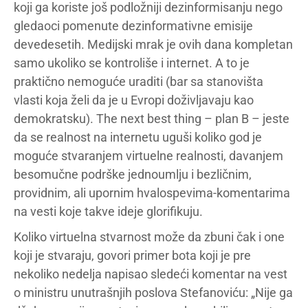
koji ga koriste još podložniji dezinformisanju nego
gledaoci pomenute dezinformativne emisije
devedesetih. Medijski mrak je ovih dana kompletan
samo ukoliko se kontroliše i internet. A to je
praktično nemoguće uraditi (bar sa stanovišta
vlasti koja želi da je u Evropi doživljavaju kao
demokratsku). The next best thing – plan B – jeste
da se realnost na internetu uguši koliko god je
moguće stvaranjem virtuelne realnosti, davanjem
besomučne podrške jednoumlju i bezličnim,
providnim, ali upornim hvalospevima-komentarima
na vesti koje takve ideje glorifikuju.
Koliko virtuelna stvarnost može da zbuni čak i one
koji je stvaraju, govori primer bota koji je pre
nekoliko nedelja napisao sledeći komentar na vest
o ministru unutrašnjih poslova Stefanoviću: „Nije ga