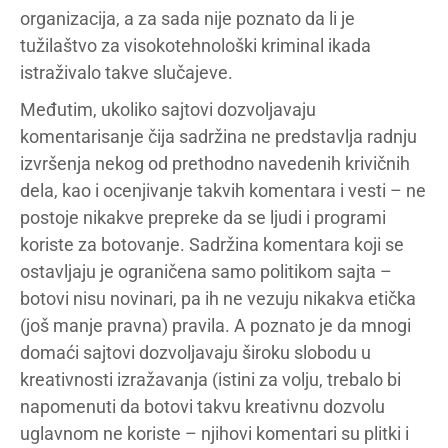
organizacija, a za sada nije poznato da li je
tužilaštvo za visokotehnološki kriminal ikada
istraživalo takve slučajeve.
Međutim, ukoliko sajtovi dozvoljavaju
komentarisanje čija sadržina ne predstavlja radnju
izvršenja nekog od prethodno navedenih krivičnih
dela, kao i ocenjivanje takvih komentara i vesti – ne
postoje nikakve prepreke da se ljudi i programi
koriste za botovanje. Sadržina komentara koji se
ostavljaju je ograničena samo politikom sajta –
botovi nisu novinari, pa ih ne vezuju nikakva etička
(još manje pravna) pravila. A poznato je da mnogi
domaći sajtovi dozvoljavaju široku slobodu u
kreativnosti izražavanja (istini za volju, trebalo bi
napomenuti da botovi takvu kreativnu dozvolu
uglavnom ne koriste – njihovi komentari su plitki i