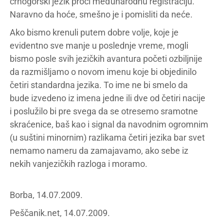
crnogorski jezik proći međunarodnu registraciju.
Naravno da hoće, smešno je i pomisliti da neće.
Ako bismo krenuli putem dobre volje, koje je
evidentno sve manje u poslednje vreme, mogli
bismo posle svih jezičkih avantura početi ozbiljnije
da razmišljamo o novom imenu koje bi objedinilo
četiri standardna jezika. To ime ne bi smelo da
bude izvedeno iz imena jedne ili dve od četiri nacije
i poslužilo bi pre svega da se otresemo sramotne
skraćenice, baš kao i signal da navodnim ogromnim
(u suštini minornim) razlikama četiri jezika bar svet
nemamo nameru da zamajavamo, ako sebe iz
nekih vanjezičkih razloga i moramo.
Borba, 14.07.2009.
Peščanik.net, 14.07.2009.