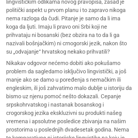
lingvističkim odlikama novog pravopisa, zasad je
politički aspekt u prvom planu i to zapravo nikoga
nema razloga da čudi. Pitanje je samo da li ima
koga da ljuti. Imaju li pravo oni Srbi koji ne
prihvataju ni bosanski (bez obzira na to da li ga
nazivali bošnjačkim) ni crnogorski jezik, nakon što
su „odvajanje“ hrvatskog nekako prihvatili?
Nikakav odgovor nećemo dobiti ako pokušamo
problem da sagledamo isključivo lingvistički, a još
manje ako se damo u poređenja s nemačkim ili
engleskim, ili još zahvatimo malo dublje u istoriju da
bismo uz njenu pomoć nešto dokazali. Cepanje
srpskohrvatskog i nastanak bosanskog i
crogorskog jezika ekskluzivni su produkti našeg
vremena i apsolutne posledice zbivanja na našim
prostorima u poslednjih dvadesetak godina. Nema
te komparativne ni istorijske lingvistike na koju je