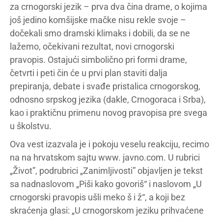
za crnogorski jezik – prva dva čina drame, o kojima
još jedino komšijske mačke nisu rekle svoje –
dočekali smo dramski klimaks i dobili, da se ne
lažemo, očekivani rezultat, novi crnogorski
pravopis. Ostajući simbolično pri formi drame,
četvrti i peti čin će u prvi plan staviti dalja
prepiranja, debate i svađe pristalica crnogorskog,
odnosno srpskog jezika (dakle, Crnogoraca i Srba),
kao i praktičnu primenu novog pravopisa pre svega
u školstvu.
Ova vest izazvala je i pokoju veselu reakciju, recimo
na na hrvatskom sajtu www. javno.com. U rubrici
„Život”, podrubrici „Zanimljivosti” objavljen je tekst
sa nadnaslovom „Piši kako govoriš“ i naslovom „U
crnogorski pravopis ušli meko š i ž“, a koji bez
skraćenja glasi: „U crnogorskom jeziku prihvaćene