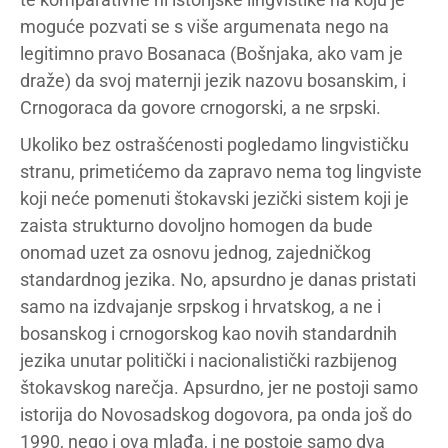
moguće pozvati se s više argumenata nego na
legitimno pravo Bosanaca (Bošnjaka, ako vam je
draže) da svoj maternji jezik nazovu bosanskim, i
Crnogoraca da govore crnogorski, a ne srpski.
Ukoliko bez ostrašćenosti pogledamo lingvističku
stranu, primetićemo da zapravo nema tog lingviste
koji neće pomenuti štokavski jezički sistem koji je
zaista strukturno dovoljno homogen da bude
onomad uzet za osnovu jednog, zajedničkog
standardnog jezika. No, apsurdno je danas pristati
samo na izdvajanje srpskog i hrvatskog, a ne i
bosanskog i crnogorskog kao novih standardnih
jezika unutar politički i nacionalistički razbijenog
štokavskog narečja. Apsurdno, jer ne postoji samo
istorija do Novosadskog dogovora, pa onda još do
1990, nego i ova mlađa, i ne postoje samo dva