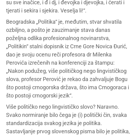
su sve inačice, i đ i dj, i đevojka i djevojka, i ćerati i
tjerati i sekira i sjekira. Veselja li!“.
Beogradska „Politika“ je, međutim, stvar shvatila
ozbiljno, a pošto je zauzimanje stava danas
poželjna odlika profesionalnog novinarstva,
„Politikin“ stalni dopisnik iz Crne Gore Novica Đurić,
dao je svoju ocenu reči profesora dr Milenka
Perovića izrečenih na konferenciji za štampu:
„Nakon podužeg, više političkog nego lingvističkog
slova, profesor Perović je rekao da zahvaljuje Bogu
što postoji crnogorska država, što ima Crnogoraca i
što postoji crnogorski jezik“.
Više političko nego lingvističko slovo? Naravno.
Svako normiranje bilo čega je (i) politički čin, svaka
standardizacija svakog jezika je politika.
Sastavljanje prvog slovenskog pisma bilo je politika,