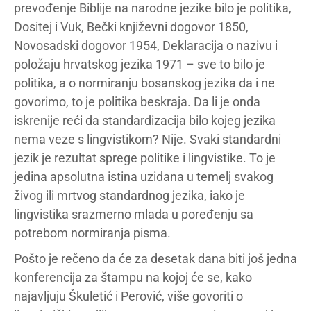
prevođenje Biblije na narodne jezike bilo je politika,
Dositej i Vuk, Bečki književni dogovor 1850,
Novosadski dogovor 1954, Deklaracija o nazivu i
položaju hrvatskog jezika 1971 – sve to bilo je
politika, a o normiranju bosanskog jezika da i ne
govorimo, to je politika beskraja. Da li je onda
iskrenije reći da standardizacija bilo kojeg jezika
nema veze s lingvistikom? Nije. Svaki standardni
jezik je rezultat sprege politike i lingvistike. To je
jedina apsolutna istina uzidana u temelj svakog
živog ili mrtvog standardnog jezika, iako je
lingvistika srazmerno mlada u poređenju sa
potrebom normiranja pisma.
Pošto je rečeno da će za desetak dana biti još jedna
konferencija za štampu na kojoj će se, kako
najavljuju Škuletić i Perović, više govoriti o