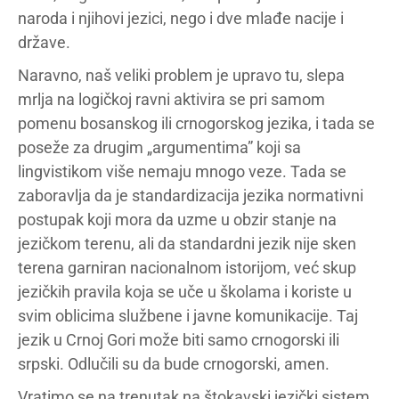
naroda i njihovi jezici, nego i dve mlađe nacije i
države.
Naravno, naš veliki problem je upravo tu, slepa
mrlja na logičkoj ravni aktivira se pri samom
pomenu bosanskog ili crnogorskog jezika, i tada se
poseže za drugim „argumentima” koji sa
lingvistikom više nemaju mnogo veze. Tada se
zaboravlja da je standardizacija jezika normativni
postupak koji mora da uzme u obzir stanje na
jezičkom terenu, ali da standardni jezik nije sken
terena garniran nacionalnom istorijom, već skup
jezičkih pravila koja se uče u školama i koriste u
svim oblicima službene i javne komunikacije. Taj
jezik u Crnoj Gori može biti samo crnogorski ili
srpski. Odlučili su da bude crnogorski, amen.
Vratimo se na trenutak na štokavski jezički sistem