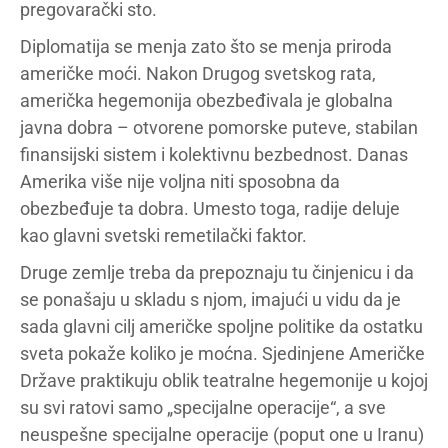
pregovarački sto.
Diplomatija se menja zato što se menja priroda
američke moći. Nakon Drugog svetskog rata,
američka hegemonija obezbeđivala je globalna
javna dobra – otvorene pomorske puteve, stabilan
finansijski sistem i kolektivnu bezbednost. Danas
Amerika više nije voljna niti sposobna da
obezbeđuje ta dobra. Umesto toga, radije deluje
kao glavni svetski remetilački faktor.
Druge zemlje treba da prepoznaju tu činjenicu i da
se ponašaju u skladu s njom, imajući u vidu da je
sada glavni cilj američke spoljne politike da ostatku
sveta pokaže koliko je moćna. Sjedinjene Američke
Države praktikuju oblik teatralne hegemonije u kojoj
su svi ratovi samo „specijalne operacije“, a sve
neuspešne specijalne operacije (poput one u Iranu)