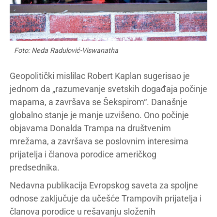
Foto: Neda Radulović-Viswanatha
Geopolitički mislilac Robert Kaplan sugerisao je
jednom da „razumevanje svetskih događaja počinje
mapama, a završava se Šekspirom“. Današnje
globalno stanje je manje uzvišeno. Ono počinje
objavama Donalda Trampa na društvenim
mrežama, a završava se poslovnim interesima
prijatelja i članova porodice američkog
predsednika.
Nedavna publikacija Evropskog saveta za spoljne
odnose zaključuje da učešće Trampovih prijatelja i
članova porodice u rešavanju složenih