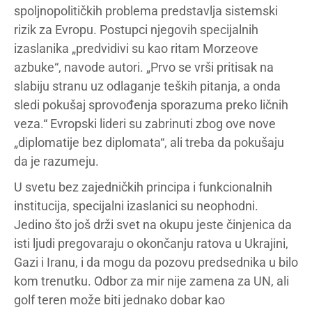
spoljnopolitičkih problema predstavlja sistemski
rizik za Evropu. Postupci njegovih specijalnih
izaslanika „predvidivi su kao ritam Morzeove
azbuke“, navode autori. „Prvo se vrši pritisak na
slabiju stranu uz odlaganje teških pitanja, a onda
sledi pokušaj sprovođenja sporazuma preko ličnih
veza.“ Evropski lideri su zabrinuti zbog ove nove
„diplomatije bez diplomata“, ali treba da pokušaju
da je razumeju.
U svetu bez zajedničkih principa i funkcionalnih
institucija, specijalni izaslanici su neophodni.
Jedino što još drži svet na okupu jeste činjenica da
isti ljudi pregovaraju o okončanju ratova u Ukrajini,
Gazi i Iranu, i da mogu da pozovu predsednika u bilo
kom trenutku. Odbor za mir nije zamena za UN, ali
golf teren može biti jednako dobar kao