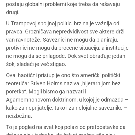
postaju globalni problemi koje treba da rešavaju
drugi.
U Trampovoj spoljnoj politici brzina je važnija od
pravca. Grozničava nepredvidivost sve aktere drži
van ravnoteže. Saveznici ne mogu da planiraju,
protivnici ne mogu da procene situaciju, a institucije
ne mogu da se prilagode. Dok svet obrađuje jedan
šok, sledeći je već stigao.
Ovaj haotični pristup je ono što američki politički
teoretičar Stiven Holms naziva „hijerarhijom bez
poretka“. Mogli bismo ga nazvati i
Agamemnonovom doktrinom, u kojoj je odmazda –
kako za neprijatelje, tako i za nelojalne saveznike –
neizbežna.
To je pogled na svet koji polazi od pretpostavke da