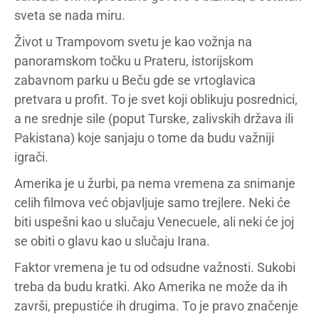
sveta se nada miru.
Život u Trampovom svetu je kao vožnja na
panoramskom točku u Prateru, istorijskom
zabavnom parku u Beču gde se vrtoglavica
pretvara u profit. To je svet koji oblikuju posrednici,
a ne srednje sile (poput Turske, zalivskih država ili
Pakistana) koje sanjaju o tome da budu važniji
igrači.
Amerika je u žurbi, pa nema vremena za snimanje
celih filmova već objavljuje samo trejlere. Neki će
biti uspešni kao u slučaju Venecuele, ali neki će joj
se obiti o glavu kao u slučaju Irana.
Faktor vremena je tu od odsudne važnosti. Sukobi
treba da budu kratki. Ako Amerika ne može da ih
završi, prepustiće ih drugima. To je pravo značenje