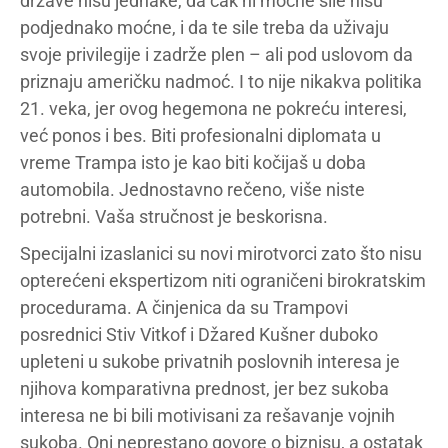
države nisu jednake, da čak ni moćne sile nisu
podjednako moćne, i da te sile treba da uživaju
svoje privilegije i zadrže plen – ali pod uslovom da
priznaju američku nadmoć. I to nije nikakva politika
21. veka, jer ovog hegemona ne pokreću interesi,
već ponos i bes. Biti profesionalni diplomata u
vreme Trampa isto je kao biti kočijaš u doba
automobila. Jednostavno rečeno, više niste
potrebni. Vaša stručnost je beskorisna.
Specijalni izaslanici su novi mirotvorci zato što nisu
opterećeni ekspertizom niti ograničeni birokratskim
procedurama. A činjenica da su Trampovi
posrednici Stiv Vitkof i Džared Kušner duboko
upleteni u sukobe privatnih poslovnih interesa je
njihova komparativna prednost, jer bez sukoba
interesa ne bi bili motivisani za rešavanje vojnih
sukoba. Oni neprestano govore o biznisu, a ostatak