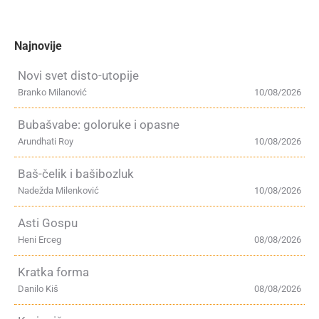
Najnovije
Novi svet disto-utopije
Branko Milanović
10/08/2026
Bubašvabe: goloruke i opasne
Arundhati Roy
10/08/2026
Baš-čelik i bašibozluk
Nadežda Milenković
10/08/2026
Asti Gospu
Heni Erceg
08/08/2026
Kratka forma
Danilo Kiš
08/08/2026