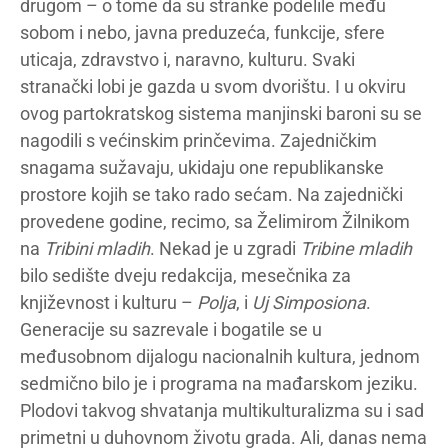
drugom – o tome da su stranke podelile među
sobom i nebo, javna preduzeća, funkcije, sfere
uticaja, zdravstvo i, naravno, kulturu. Svaki
stranački lobi je gazda u svom dvorištu. I u okviru
ovog partokratskog sistema manjinski baroni su se
nagodili s većinskim prinčevima. Zajedničkim
snagama sužavaju, ukidaju one republikanske
prostore kojih se tako rado sećam. Na zajednički
provedene godine, recimo, sa Želimirom Žilnikom
na
Tribini mladih
. Nekad je u zgradi
Tribine mladih
bilo sedište dveju redakcija, mesečnika za
književnost i kulturu –
Polja
, i
Uj Simposiona
.
Generacije su sazrevale i bogatile se u
međusobnom dijalogu nacionalnih kultura, jednom
sedmično bilo je i programa na mađarskom jeziku.
Plodovi takvog shvatanja multikulturalizma su i sad
primetni u duhovnom životu grada. Ali, danas nema