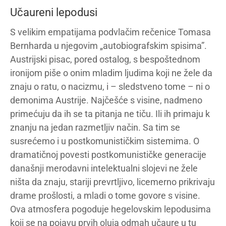
Učaureni lepodusi
S velikim empatijama podvlačim rečenice Tomasa
Bernharda u njegovim „autobiografskim spisima”.
Austrijski pisac, pored ostalog, s bespoštednom
ironijom piše o onim mladim ljudima koji ne žele da
znaju o ratu, o nacizmu, i – sledstveno tome – ni o
demonima Austrije. Najčešće s visine, nadmeno
primećuju da ih se ta pitanja ne tiču. Ili ih primaju k
znanju na jedan razmetljiv način. Sa tim se
susrećemo i u postkomunističkim sistemima. O
dramatičnoj povesti postkomunističke generacije
današnji merodavni intelektualni slojevi ne žele
ništa da znaju, stariji prevrtljivo, licemerno prikrivaju
drame prošlosti, a mladi o tome govore s visine.
Ova atmosfera pogoduje hegelovskim lepodusima
koji se na pojavu prvih oluja odmah učaure u tu