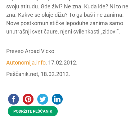
svoju atitudu. Gde živi? Ne zna. Kuda ide? Ni to ne
zna. Kakve se oluje dižu? To ga baš i ne zanima.
Nove postkomunističke lepoduhe zanima samo
unutrašnji svet čaure, njeni svilenkasti „zidovi”.
Preveo Arpad Vicko
Autonomija.info
, 17.02.2012.
Peščanik.net, 18.02.2012.
PODRŽITE PEŠČANIK