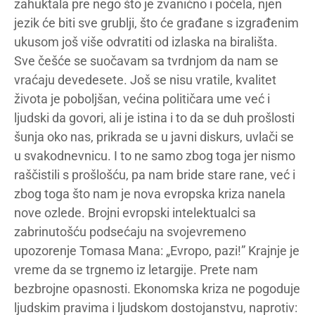
zahuktala pre nego što je zvanično i počela, njen
jezik će biti sve grublji, što će građane s izgrađenim
ukusom još više odvratiti od izlaska na birališta.
Sve češće se suočavam sa tvrdnjom da nam se
vraćaju devedesete. Još se nisu vratile, kvalitet
života je poboljšan, većina političara ume već i
ljudski da govori, ali je istina i to da se duh prošlosti
šunja oko nas, prikrada se u javni diskurs, uvlači se
u svakodnevnicu. I to ne samo zbog toga jer nismo
raščistili s prošlošću, pa nam bride stare rane, već i
zbog toga što nam je nova evropska kriza nanela
nove ozlede. Brojni evropski intelektualci sa
zabrinutošću podsećaju na svojevremeno
upozorenje Tomasa Mana: „Evropo, pazi!” Krajnje je
vreme da se trgnemo iz letargije. Prete nam
bezbrojne opasnosti. Ekonomska kriza ne pogoduje
ljudskim pravima i ljudskom dostojanstvu, naprotiv: