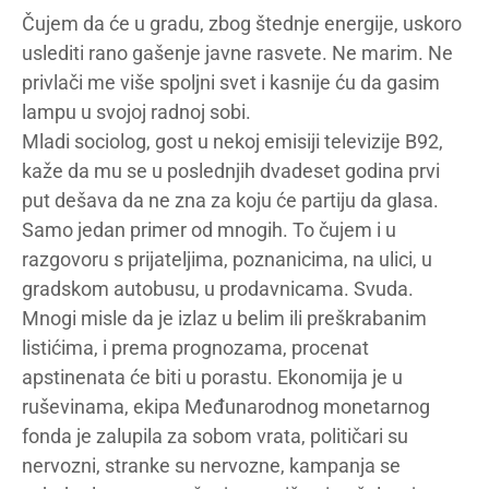
Čujem da će u gradu, zbog štednje energije, uskoro
uslediti rano gašenje javne rasvete. Ne marim. Ne
privlači me više spoljni svet i kasnije ću da gasim
lampu u svojoj radnoj sobi.
Mladi sociolog, gost u nekoj emisiji televizije B92,
kaže da mu se u poslednjih dvadeset godina prvi
put dešava da ne zna za koju će partiju da glasa.
Samo jedan primer od mnogih. To čujem i u
razgovoru s prijateljima, poznanicima, na ulici, u
gradskom autobusu, u prodavnicama. Svuda.
Mnogi misle da je izlaz u belim ili preškrabanim
listićima, i prema prognozama, procenat
apstinenata će biti u porastu. Ekonomija je u
ruševinama, ekipa Međunarodnog monetarnog
fonda je zalupila za sobom vrata, političari su
nervozni, stranke su nervozne, kampanja se