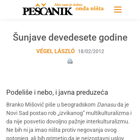
Šunjave devedesete godine
VÉGEL LÁSZLÓ
18/02/2012
Podeliše i nebo, i javna preduzeća
Branko Mišović piše u beogradskom
Danasu
da je
Novi Sad postao rob „izvikanog” multikulturalizma i
da nije posvetio dovoljno pažnje interkulturalizmu.
Ne bih ni ja imao ništa protiv negovanja ovog
potonjeg, ali bih primetio da je neizostavni uslov