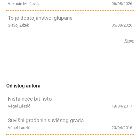
Vukašin Milićević
06/08/2026
To je dostojanstvo, glupane
Slavoj Žižek
05/08/2026
Dalje
Od istog autora
Ništa neće biti isto
Végel László
19/04/2017
Suvišni građanin suvišnog grada
Végel László
20/04/2016