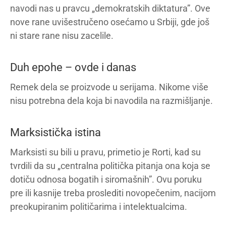
navodi nas u pravcu „demokratskih diktatura”. Ove
nove rane uvišestručeno osećamo u Srbiji, gde još
ni stare rane nisu zacelile.
Duh epohe – ovde i danas
Remek dela se proizvode u serijama. Nikome više
nisu potrebna dela koja bi navodila na razmišljanje.
Marksistička istina
Marksisti su bili u pravu, primetio je Rorti, kad su
tvrdili da su „centralna politička pitanja ona koja se
dotiču odnosa bogatih i siromašnih”. Ovu poruku
pre ili kasnije treba proslediti novopečenim, nacijom
preokupiranim političarima i intelektualcima.