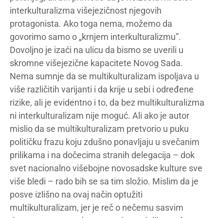
interkulturalizma višejezičnost njegovih
protagonista. Ako toga nema, možemo da
govorimo samo o „krnjem interkulturalizmu”.
Dovoljno je izaći na ulicu da bismo se uverili u
skromne višejezične kapacitete Novog Sada.
Nema sumnje da se multikulturalizam ispoljava u
više različitih varijanti i da krije u sebi i određene
rizike, ali je evidentno i to, da bez multikulturalizma
ni interkulturalizam nije moguć. Ali ako je autor
mislio da se multikulturalizam pretvorio u puku
političku frazu koju zdušno ponavljaju u svečanim
prilikama i na dočecima stranih delegacija – dok
svet nacionalno višebojne novosadske kulture sve
više bledi – rado bih se sa tim složio. Mislim da je
posve izlišno na ovaj način optužiti
multikulturalizam, jer je reč o nečemu sasvim