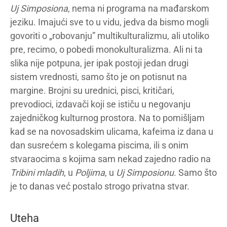
Uj Simposiona
, nema ni programa na mađarskom
jeziku. Imajući sve to u vidu, jedva da bismo mogli
govoriti o „robovanju” multikulturalizmu, ali utoliko
pre, recimo, o pobedi monokulturalizma. Ali ni ta
slika nije potpuna, jer ipak postoji jedan drugi
sistem vrednosti, samo što je on potisnut na
margine. Brojni su urednici, pisci, kritičari,
prevodioci, izdavači koji se ističu u negovanju
zajedničkog kulturnog prostora. Na to pomišljam
kad se na novosadskim ulicama, kafeima iz dana u
dan susrećem s kolegama piscima, ili s onim
stvaraocima s kojima sam nekad zajedno radio na
Tribini mladih
, u
Poljima
, u
Uj Simposionu
. Samo što
je to danas već postalo strogo privatna stvar.
Uteha