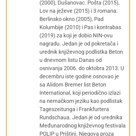
(2000), Dušanovac. Pošta (2015),
Lov na ježeve (2015) i 3 romana:
Berlinsko okno (2005), Pad
Kolumbije (2010) i Pas i kontrabas
(2019) za koji je dobio NIN-ovu
nagradu. Jedan je od pokretača i
urednik književnog podlistka Beton
u dnevnom listu Danas od
osnivanja 2006. do oktobra 2013. U
decembru iste godine osnovao je
sa Alidom Bremer list Beton
International, koji periodično izlazi
na nemačkom jeziku kao podlistak
Tageszeitunga i Frankfurtera
Rundschaua. Jedan je od urednika
Međunarodnog književnog festivala
POLIP u Prištini. Njegova proza