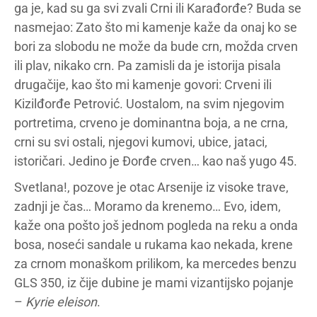
ga je, kad su ga svi zvali Crni ili Karađorđe? Buda se
nasmejao: Zato što mi kamenje kaže da onaj ko se
bori za slobodu ne može da bude crn, možda crven
ili plav, nikako crn. Pa zamisli da je istorija pisala
drugačije, kao što mi kamenje govori: Crveni ili
Kizilđorđe Petrović. Uostalom, na svim njegovim
portretima, crveno je dominantna boja, a ne crna,
crni su svi ostali, njegovi kumovi, ubice, jataci,
istoričari. Jedino je Đorđe crven… kao naš yugo 45.
Svetlana!, pozove je otac Arsenije iz visoke trave,
zadnji je čas… Moramo da krenemo… Evo, idem,
kaže ona pošto još jednom pogleda na reku a onda
bosa, noseći sandale u rukama kao nekada, krene
za crnom monaškom prilikom, ka mercedes benzu
GLS 350, iz čije dubine je mami vizantijsko pojanje
–
Kyrie eleison
.