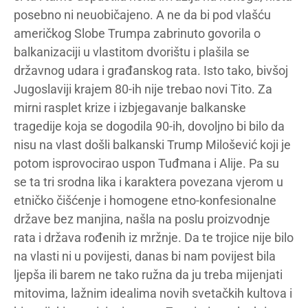
posebno ni neuobičajeno. A ne da bi pod vlašću
američkog Slobe Trumpa zabrinuto govorila o
balkanizaciji u vlastitom dvorištu i plašila se
državnog udara i građanskog rata. Isto tako, bivšoj
Jugoslaviji krajem 80-ih nije trebao novi Tito. Za
mirni rasplet krize i izbjegavanje balkanske
tragedije koja se dogodila 90-ih, dovoljno bi bilo da
nisu na vlast došli balkanski Trump Milošević koji je
potom isprovocirao uspon Tuđmana i Alije. Pa su
se ta tri srodna lika i karaktera povezana vjerom u
etničko čišćenje i homogene etno-konfesionalne
države bez manjina, našla na poslu proizvodnje
rata i država rođenih iz mržnje. Da te trojice nije bilo
na vlasti ni u povijesti, danas bi nam povijest bila
ljepša ili barem ne tako ružna da ju treba mijenjati
mitovima, lažnim idealima novih svetačkih kultova i