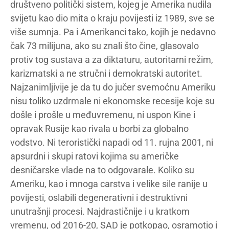
društveno politički sistem, kojeg je Amerika nudila
svijetu kao dio mita o kraju povijesti iz 1989, sve se
više sumnja. Pa i Amerikanci tako, kojih je nedavno
čak 73 milijuna, ako su znali što čine, glasovalo
protiv tog sustava a za diktaturu, autoritarni režim,
karizmatski a ne stručni i demokratski autoritet.
Najzanimljivije je da tu do jučer svemoćnu Ameriku
nisu toliko uzdrmale ni ekonomske recesije koje su
došle i prošle u međuvremenu, ni uspon Kine i
opravak Rusije kao rivala u borbi za globalno
vodstvo. Ni teroristički napadi od 11. rujna 2001, ni
apsurdni i skupi ratovi kojima su američke
desničarske vlade na to odgovarale. Koliko su
Ameriku, kao i mnoga carstva i velike sile ranije u
povijesti, oslabili degenerativni i destruktivni
unutrašnji procesi. Najdrastičnije i u kratkom
vremenu, od 2016-20, SAD je potkopao, osramotio i