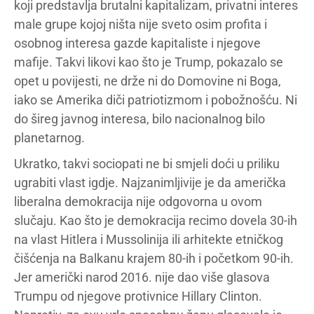
koji predstavlja brutalni kapitalizam, privatni interes
male grupe kojoj ništa nije sveto osim profita i
osobnog interesa gazde kapitaliste i njegove
mafije. Takvi likovi kao što je Trump, pokazalo se
opet u povijesti, ne drže ni do Domovine ni Boga,
iako se Amerika diči patriotizmom i pobožnošću. Ni
do šireg javnog interesa, bilo nacionalnog bilo
planetarnog.
Ukratko, takvi sociopati ne bi smjeli doći u priliku
ugrabiti vlast igdje. Najzanimljivije je da američka
liberalna demokracija nije odgovorna u ovom
slučaju. Kao što je demokracija recimo dovela 30-ih
na vlast Hitlera i Mussolinija ili arhitekte etničkog
čišćenja na Balkanu krajem 80-ih i početkom 90-ih.
Jer američki narod 2016. nije dao više glasova
Trumpu od njegove protivnice Hillary Clinton.