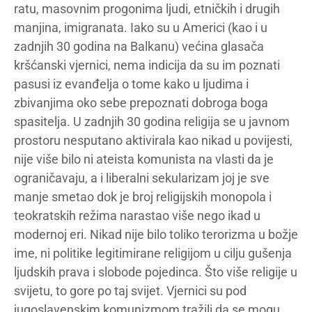
ratu, masovnim progonima ljudi, etničkih i drugih
manjina, imigranata. Iako su u Americi (kao i u
zadnjih 30 godina na Balkanu) većina glasača
kršćanski vjernici, nema indicija da su im poznati
pasusi iz evanđelja o tome kako u ljudima i
zbivanjima oko sebe prepoznati dobroga boga
spasitelja. U zadnjih 30 godina religija se u javnom
prostoru nesputano aktivirala kao nikad u povijesti,
nije više bilo ni ateista komunista na vlasti da je
ograničavaju, a i liberalni sekularizam joj je sve
manje smetao dok je broj religijskih monopola i
teokratskih režima narastao više nego ikad u
modernoj eri. Nikad nije bilo toliko terorizma u božje
ime, ni politike legitimirane religijom u cilju gušenja
ljudskih prava i slobode pojedinca. Što više religije u
svijetu, to gore po taj svijet. Vjernici su pod
jugoslavenskim komunizmom tražili da se mogu