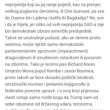
neprijatelja koji su joj ranije prijetili, kao na primjer,
velikog poglavice Geronima, ili Che Guevare, pa sve
do Osame bin Ladena i kalifa Al Bagdadija? Ne, sve
i da je htjela, jer nitko od ovih neprijatelja SAD-a nije
bio demokratski izbrani američki predsjednik.
Takve se unutrašnje pošasti, ako se okrene protiv
sistema, može riješiti samo demokratski:
parlamentarnim opozivom (
impeachment
),
dragovoljnom ili iznuđenom ostavkom ili porazom
na izborima. Tako je recimo pao Richard Nixon.
Umjesto likova poput Ramba i Jason Bournea,
protiv takvih se bore dosadni politički birokrati,
istraživački novinari i pedantni knjigovođe iz
federalne porezne uprave. I u ovoj krizi prijenosa
vlasti ostaje samo moliti boga da Trump sam od
sebe odustane od državnog udara, terorizma,