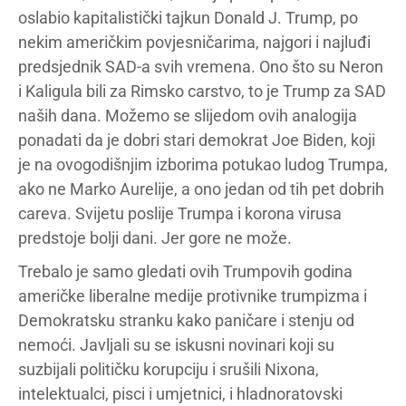
oslabio kapitalistički tajkun Donald J. Trump, po
nekim američkim povjesničarima, najgori i najluđi
predsjednik SAD-a svih vremena. Ono što su Neron
i Kaligula bili za Rimsko carstvo, to je Trump za SAD
naših dana. Možemo se slijedom ovih analogija
ponadati da je dobri stari demokrat Joe Biden, koji
je na ovogodišnjim izborima potukao ludog Trumpa,
ako ne Marko Aurelije, a ono jedan od tih pet dobrih
careva. Svijetu poslije Trumpa i korona virusa
predstoje bolji dani. Jer gore ne može.
Trebalo je samo gledati ovih Trumpovih godina
američke liberalne medije protivnike trumpizma i
Demokratsku stranku kako paničare i stenju od
nemoći. Javljali su se iskusni novinari koji su
suzbijali političku korupciju i srušili Nixona,
intelektualci, pisci i umjetnici, i hladnoratovski