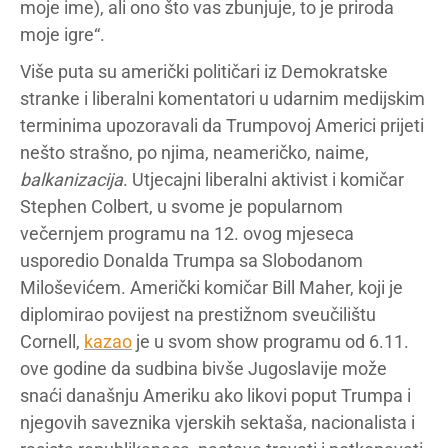
moje ime), ali ono što vas zbunjuje, to je priroda
moje igre“.
Više puta su američki političari iz Demokratske
stranke i liberalni komentatori u udarnim medijskim
terminima upozoravali da Trumpovoj Americi prijeti
nešto strašno, po njima, neameričko, naime,
balkanizacija
. Utjecajni liberalni aktivist i komičar
Stephen Colbert, u svome je popularnom
večernjem programu na 12. ovog mjeseca
usporedio Donalda Trumpa sa Slobodanom
Miloševićem. Američki komičar Bill Maher, koji je
diplomirao povijest na prestižnom sveučilištu
Cornell,
kazao
je u svom show programu od 6.11.
ove godine da sudbina bivše Jugoslavije može
snaći današnju Ameriku ako likovi poput Trumpa i
njegovih saveznika vjerskih sektaša, nacionalista i