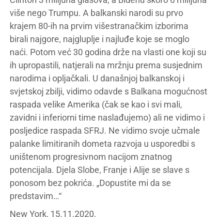
više nego Trumpu. A balkanski narodi su prvo
krajem 80-ih na prvim višestranačkim izborima
birali najgore, najgluplje i najluđe koje se moglo
naći. Potom već 30 godina drže na vlasti one koji su
ih upropastili, natjerali na mržnju prema susjednim
narodima i opljačkali. U današnjoj balkanskoj i
svjetskoj zbilji, vidimo odavde s Balkana mogućnost
raspada velike Amerika (čak se kao i svi mali,
zavidni i inferiorni time naslađujemo) ali ne vidimo i
posljedice raspada SFRJ. Ne vidimo svoje učmale
palanke limitiranih dometa razvoja u usporedbi s
uništenom progresivnom nacijom znatnog
potencijala. Djela Slobe, Franje i Alije se slave s
ponosom bez pokrića. „Dopustite mi da se
predstavim…“
New York, 15.11.2020.