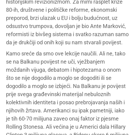
historijskim revizionizmom. Za mirni rasplet krize
80-ih, društvene i političke reforme, ekonomski
preporod, brzi ulazak u EU i bolju budućnost, uz
odsustvo trumpova, dovoljan je bio Ante Marković,
reformisti iz bivšeg sistema i svatko razuman samo
da je drukčiji od onih koji su nam stvarali povijest.
Kamo sreće da smo ove lekcije naučili. Ali ne, tako
se na Balkanu povijest ne uči, vježbanjem
moždanih vijuga, debatom i hipotezama o onom
što se nije dogodilo a moglo se dogoditi ili se
dogodilo a moglo se izbjeći. Na Balkanu je povijest
prije svega građevinski materijal nebuloznih
kolektivnih identiteta i posao prebrojavanja naših i
njihovih žrtava. Amerikanci su ipak pametniji, iako
je tih 60-70 milijuna zaveo onaj faktor iz pjesme
Rolling Stonesa. Ali većina je u Americi dala Hillary
Clinton 3 milijuna glasova, a Bidenu skoro 6 milijuna