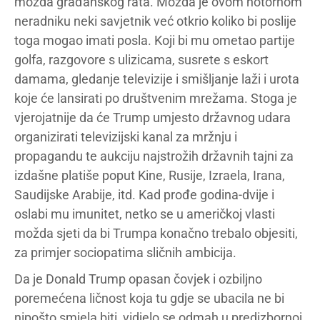
možda građanskog rata. Možda je ovom notornom
neradniku neki savjetnik već otkrio koliko bi poslije
toga mogao imati posla. Koji bi mu ometao partije
golfa, razgovore s ulizicama, susrete s eskort
damama, gledanje televizije i smišljanje laži i urota
koje će lansirati po društvenim mrežama. Stoga je
vjerojatnije da će Trump umjesto državnog udara
organizirati televizijski kanal za mržnju i
propagandu te aukciju najstrožih državnih tajni za
izdašne platiše poput Kine, Rusije, Izraela, Irana,
Saudijske Arabije, itd. Kad prođe godina-dvije i
oslabi mu imunitet, netko se u američkoj vlasti
možda sjeti da bi Trumpa konačno trebalo objesiti,
za primjer sociopatima sličnih ambicija.
Da je Donald Trump opasan čovjek i ozbiljno
poremećena ličnost koja tu gdje se ubacila ne bi
nipošto smjela biti, vidjelo se odmah u predizbornoj