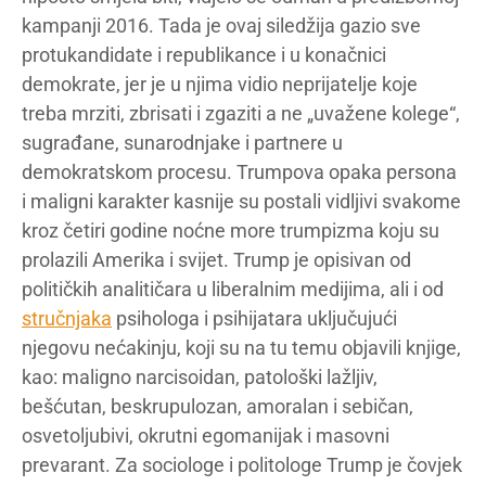
kampanji 2016. Tada je ovaj siledžija gazio sve
protukandidate i republikance i u konačnici
demokrate, jer je u njima vidio neprijatelje koje
treba mrziti, zbrisati i zgaziti a ne „uvažene kolege“,
sugrađane, sunarodnjake i partnere u
demokratskom procesu. Trumpova opaka persona
i maligni karakter kasnije su postali vidljivi svakome
kroz četiri godine noćne more trumpizma koju su
prolazili Amerika i svijet. Trump je opisivan od
političkih analitičara u liberalnim medijima, ali i od
stručnjaka
psihologa i psihijatara uključujući
njegovu nećakinju, koji su na tu temu objavili knjige,
kao: maligno narcisoidan, patološki lažljiv,
bešćutan, beskrupulozan, amoralan i sebičan,
osvetoljubivi, okrutni egomanijak i masovni
prevarant. Za sociologe i politologe Trump je čovjek