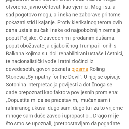
otvoreno, javno očitovati kao vjernici. Mogli su, a
sad pogotovo mogu, ali neka ne zaborave pri tome
pokazati stid i kajanje. Protiv klerikalnog terora ovih
dana ustale su čak i neke od najpobožnijih zemalja
poput Poljske. O zavedenim i prodanim dušama,
poput obožavatelja dijaboličnog Trumpa ili onih s
Balkana kojima su idoli rehabilitirani ustaše i četnici,
te nacionalistički vođe i ratni zločinci iz
devedesetih, govori poznata
pjesma
Rolling
Stonesa „Sympathy for the Devil“. U njoj se opisuje
Sotonina interpretacija povijesti a dotičnoga se
dade prepoznati kao faktora povijesnih promjena:
„Dopustite mi da se predstavim, imućan sam i
rafiniranog ukusa, dugo sam, dugo tu i za to vrijeme
mnoge sam duše zaveo i upropastio… Drago mi je
što smo se upoznali, (pretpostavljam da pogađate