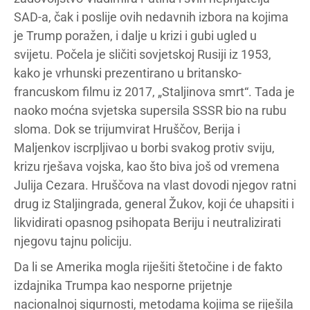
SAD-a, čak i poslije ovih nedavnih izbora na kojima
je Trump poražen, i dalje u krizi i gubi ugled u
svijetu. Počela je sličiti sovjetskoj Rusiji iz 1953,
kako je vrhunski prezentirano u britansko-
francuskom filmu iz 2017, „Staljinova smrt“. Tada je
naoko moćna svjetska supersila SSSR bio na rubu
sloma. Dok se trijumvirat Hruščov, Berija i
Maljenkov iscrpljivao u borbi svakog protiv sviju,
krizu rješava vojska, kao što biva još od vremena
Julija Cezara. Hruščova na vlast dovodi njegov ratni
drug iz Staljingrada, general Žukov, koji će uhapsiti i
likvidirati opasnog psihopata Beriju i neutralizirati
njegovu tajnu policiju.
Da li se Amerika mogla riješiti štetočine i de fakto
izdajnika Trumpa kao nesporne prijetnje
nacionalnoj sigurnosti, metodama kojima se riješila