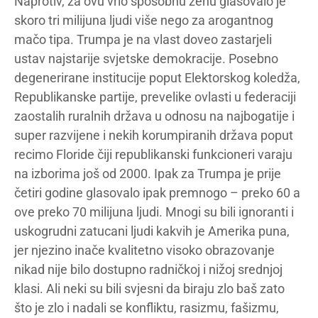
Naprotiv, za ovu vrlo sposobnu ženu glasovalo je
skoro tri milijuna ljudi više nego za arogantnog
mačo tipa. Trumpa je na vlast doveo zastarjeli
ustav najstarije svjetske demokracije. Posebno
degenerirane institucije poput Elektorskog koledža,
Republikanske partije, prevelike ovlasti u federaciji
zaostalih ruralnih država u odnosu na najbogatije i
super razvijene i nekih korumpiranih država poput
recimo Floride čiji republikanski funkcioneri varaju
na izborima još od 2000. Ipak za Trumpa je prije
četiri godine glasovalo ipak premnogo – preko 60 a
ove preko 70 milijuna ljudi. Mnogi su bili ignoranti i
uskogrudni zatucani ljudi kakvih je Amerika puna,
jer njezino inače kvalitetno visoko obrazovanje
nikad nije bilo dostupno radničkoj i nižoj srednjoj
klasi. Ali neki su bili svjesni da biraju zlo baš zato
što je zlo i nadali se konfliktu, rasizmu, fašizmu,