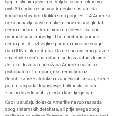
lijepim sličnim jezicima. Valjda su nam iskustvo
ovih 30 godina i sudbina Amerike dostatni da
konačno shvatimo koliko smo pogriješili. A Amerika
neka ponavlja naše greške, njihov raspad gledati
ćemo u udarnim terminima na televiziji kao oni
onomad našu tragediju. I humanitarnu pomoć
ćemo poslati i izbjeglice primiti, i mirovne snage
dati OUN-u ako zatreba. Da ne spominjemo pravne
savjetnike međunarodnom sudu za ratne zločine.
Jer ako do zuba naoružana Amerika na čelu s
psihopatom Trumpom, ekstremistima iz
Republikanske stranke i evangeličkih crkava, krene
putem raspada Jugoslavije, balkanski će ratni
zločini devedesetih izgledati kao dječje igre.
Kao i u slučaju dolaska Amerike na rub raspada
zbog sistemskih defekata, ali prije svega zbog