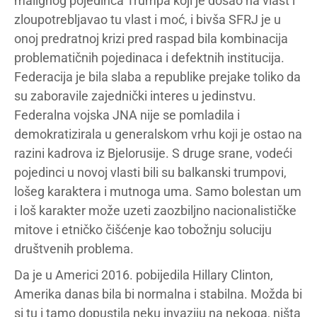
malignog pojedinca Trumpa koji je došao na vlast i
zloupotrebljavao tu vlast i moć, i bivša SFRJ je u
onoj predratnoj krizi pred raspad bila kombinacija
problematičnih pojedinaca i defektnih institucija.
Federacija je bila slaba a republike prejake toliko da
su zaboravile zajednički interes u jedinstvu.
Federalna vojska JNA nije se pomladila i
demokratizirala u generalskom vrhu koji je ostao na
razini kadrova iz Bjelorusije. S druge srane, vodeći
pojedinci u novoj vlasti bili su balkanski trumpovi,
lošeg karaktera i mutnoga uma. Samo bolestan um
i loš karakter može uzeti zaozbiljno nacionalističke
mitove i etničko čišćenje kao tobožnju soluciju
društvenih problema.
Da je u Americi 2016. pobijedila Hillary Clinton,
Amerika danas bila bi normalna i stabilna. Možda bi
si tu i tamo dopustila neku invaziju na nekoga, ništa