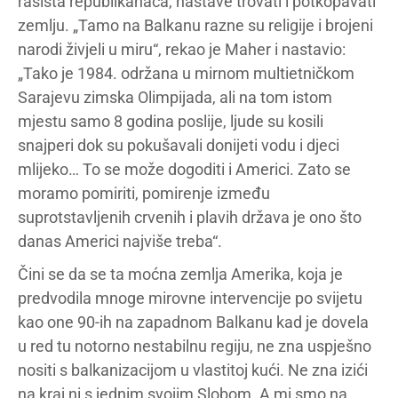
rasista republikanaca, nastave trovati i potkopavati
zemlju. „Tamo na Balkanu razne su religije i brojeni
narodi živjeli u miru“, rekao je Maher i nastavio:
„Tako je 1984. održana u mirnom multietničkom
Sarajevu zimska Olimpijada, ali na tom istom
mjestu samo 8 godina poslije, ljude su kosili
snajperi dok su pokušavali donijeti vodu i djeci
mlijeko… To se može dogoditi i Americi. Zato se
moramo pomiriti, pomirenje između
suprotstavljenih crvenih i plavih država je ono što
danas Americi najviše treba“.
Čini se da se ta moćna zemlja Amerika, koja je
predvodila mnoge mirovne intervencije po svijetu
kao one 90-ih na zapadnom Balkanu kad je dovela
u red tu notorno nestabilnu regiju, ne zna uspješno
nositi s balkanizacijom u vlastitoj kući. Ne zna izići
na kraj ni s jednim svojim Slobom. A mi smo na