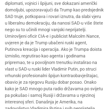
diplomati, vojnici i špijuni, sve dokazani američki
domoljubi, upozoravajući da Trump kao predsjednik
SAD truje, potkopava i rovari iznutra, da slabi vjeru
u liberalnu demokraciju, da nanosi SAD-u više štete
nego su to učinili mnogi vanjski neprijatelji.
Umirovljeni oficir CIA-e i publicist Malcolm Nance,
uvjeren je da je Trump ubačeni ruski agent,
Putinova kreacija i operacija. Ako je Trumpa doista
izmislio, regrutirao kao agenta i godinama
pripremao, te u povoljnom trenutku instalirao na
vlast u SAD-u ruski lider Vladimir Putin, po struci
vrhunski profesionalni špijun kontraobavještajac,
obavio je za njegovu Rusiju dobar posao. Onako
kako je SAD mnogo puta radio državama po svijetu
pa pokušao i samoj Rusiji i državama u njezinoj
interesnoj sferi. Današnja je Amerika, na
zadovoljstvo Vladimira Putina i svih neprijatelja