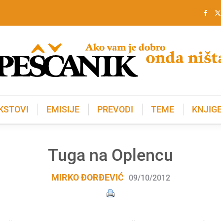
KSTOVI
EMISIJE
PREVODI
TEME
KNJIG
KSTOVI
EMISIJE
PREVODI
TEME
KNJIG
Tuga na Oplencu
MIRKO ĐORĐEVIĆ
09/10/2012