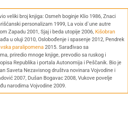
o veliki broj knjiga: Osmeh boginje Klio 1986, Znaci
rišćanski personalizam 1999, La voix d`une autre
lom Zapadu 2001, Sjaj i beda utopije 2006,
Kišobran
ađa u oluji 2010, Oslobođenje i spasenje 2012, Pendrek
avska paralipomena
2015. Sarađivao sa
, priredio mnoge knjige, prevodio sa ruskog i
pisa Republika i portala Autonomija i Peščanik. Bio je
lan Saveta Nezavisnog društva novinara Vojvodine i
radović 2007, Dušan Bogavac 2008, Vukove povelje
eđu narodima Vojvodine 2009.