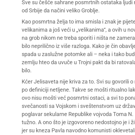
Sve su češće sahrane posmrtnih ostataka ljudi na
od Srbije da načini veliko Groblje.
Kao posmrtna želja to ima smisla i znak je pijet
velikanima a još veći u „velikanima“, a ovih u n
na grob nikom ne treba sporiti i ništa ne zamera
bilo neprilično iz više razloga. Kako je čin obavlj
spada u zaslužne potomke ali – neka i tako bud
zemlju hteo da uvuče u Trojni pakt da bi ratovala
bilo.
Kćer Jelisaveta nije kriva za to. Svi su govoril
po definiciji netljene. Takve se mošti ritualno l
ovo nisu mošti već posmrtni ostaci, a svi to pona
svečanosti sa Vojskom i sveštenstvom uz držav
poglavar sekularne Republike vojvoda Toma N. i 
tužno. A ono što je izgovoreno nedostojno je i ži
jer su kneza Pavla navodno komunisti oklevetali