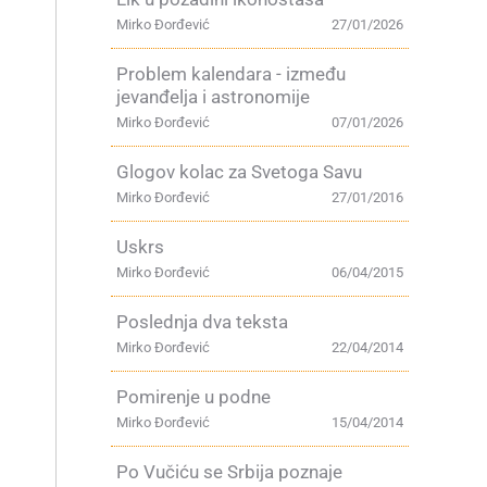
Mirko Đorđević
27/01/2026
Problem kalendara - između
jevanđelja i astronomije
Mirko Đorđević
07/01/2026
Glogov kolac za Svetoga Savu
Mirko Đorđević
27/01/2016
Uskrs
Mirko Đorđević
06/04/2015
Poslednja dva teksta
Mirko Đorđević
22/04/2014
Pomirenje u podne
Mirko Đorđević
15/04/2014
Po Vučiću se Srbija poznaje