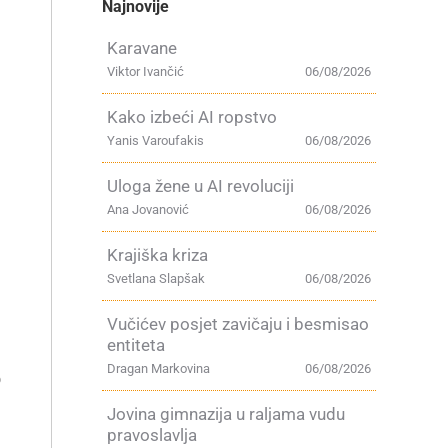
Najnovije
Karavane
Viktor Ivančić
06/08/2026
Kako izbeći AI ropstvo
Yanis Varoufakis
06/08/2026
Uloga žene u AI revoluciji
Ana Jovanović
06/08/2026
Krajiška kriza
Svetlana Slapšak
06/08/2026
–
Vučićev posjet zavičaju i besmisao
entiteta
Dragan Markovina
06/08/2026
o
Jovina gimnazija u raljama vudu
pravoslavlja