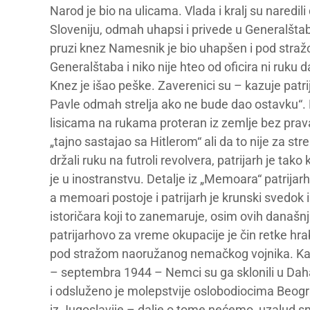
Narod je bio na ulicama. Vlada i kralj su naredil
Sloveniju, odmah uhapsi i privede u Generalštab
pruzi knez Namesnik je bio uhapšen i pod stra
Generalštaba i niko nije hteo od oficira ni ruku 
Knez je išao peške. Zaverenici su – kazuje patri
Pavle odmah strelja ako ne bude dao ostavku“. Pat
lisicama na rukama proteran iz zemlje bez prava
„tajno sastajao sa Hitlerom“ ali da to nije za stre
držali ruku na futroli revolvera, patrijarh je tak
je u inostranstvu. Detalje iz „Memoara“ patrijarh
a memoari postoje i patrijarh je krunski svedok i
istoričara koji to zanemaruje, osim ovih današnjih
patrijarhovo za vreme okupacije je čin retke hra
pod stražom naoružanog nemačkog vojnika. Kada
– septembra 1944 – Nemci su ga sklonili u Dah
i odsluženo je molepstvije oslobodiocima Beogra
iz Jugoslavije – dalje o tome nećemo, uzalud sm