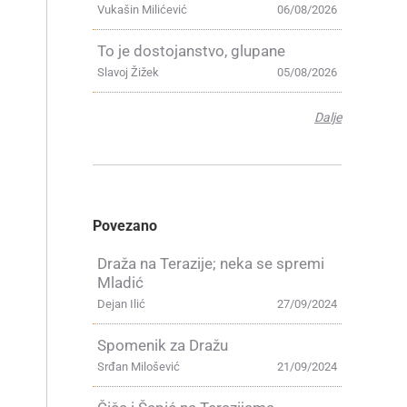
Vukašin Milićević
06/08/2026
To je dostojanstvo, glupane
Slavoj Žižek
05/08/2026
Dalje
Povezano
Draža na Terazije; neka se spremi
Mladić
Dejan Ilić
27/09/2024
Spomenik za Dražu
Srđan Milošević
21/09/2024