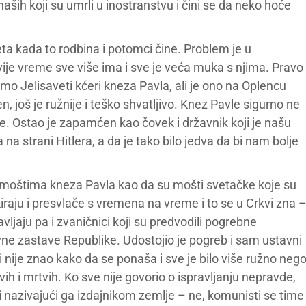
ših koji su umrli u inostranstvu i čini se da neko hoće
eta kada to rodbina i potomci čine. Problem je u
ovije vreme sve više ima i sve je veća muka s njima. Pravo
mo Jelisaveti kćeri kneza Pavla, ali je ono na Oplencu
en, još je ružnije i teško shvatljivo. Knez Pavle sigurno ne
e. Ostao je zapamćen kao čovek i državnik koji je našu
 na strani Hitlera, a da je tako bilo jedva da bi nam bolje
i o moštima kneza Pavla kao da su mošti svetačke koje su
akiraju i presvlače s vremena na vreme i to se u Crkvi zna 
vljaju pa i zvaničnici koji su predvodili pogrebne
ne zastave Republike. Udostojio je pogreb i sam ustavni
nije znao kako da se ponaša i sve je bilo više ružno neg
vih i mrtvih. Ko sve nije govorio o ispravljanju nepravde,
 nazivajući ga izdajnikom zemlje – ne, komunisti se time