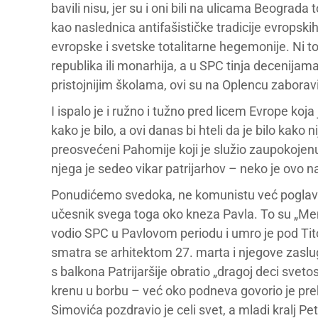
bavili nisu, jer su i oni bili na ulicama Beograd
kao naslednica antifašističke tradicije evropskih
evropske i svetske totalitarne hegemonije. Ni t
republika ili monarhija, a u SPC tinja decenijam
pristojnijim školama, ovi su na Oplencu zaboravil
I ispalo je i ružno i tužno pred licem Evrope ko
kako je bilo, a ovi danas bi hteli da je bilo kako 
preosvećeni Pahomije koji je služio zaupokojenu l
njega je sedeo vikar patrijarhov – neko je ovo n
Ponudićemo svedoka, ne komunistu već poglavara 
učesnik svega toga oko kneza Pavla. To su „Mem
vodio SPC u Pavlovom periodu i umro je pod Titom
smatra se arhitektom 27. marta i njegove zaslug
s balkona Patrijaršije obratio „dragoj deci sve
krenu u borbu – već oko podneva govorio je pr
Simovića pozdravio je celi svet, a mladi kralj Pe