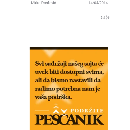
Mirko Đorđević
14/04/2014
Dalje