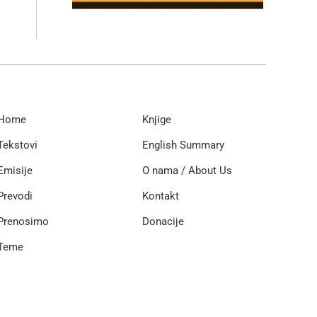
Home
Knjige
Tekstovi
English Summary
Emisije
O nama / About Us
Prevodi
Kontakt
Prenosimo
Donacije
Teme