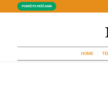
PODRŽITE PEŠČANIK
HOME
TE
HOME
TE