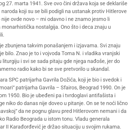
a tog 27. marta 1941. Sve ovo čini država koja se deklariše
 naroda koji su se bili podigli na ustanak protiv Hitlerove
o nije ovde novo – mi odavno i ne znamo jesmo li
a monarhistička nostalgija. Ono što i deca znaju u
i.
ja je zbunjena takvim ponašanjem i izjavama. Svi znaju
nije bilo. Znao je to i vojvoda Toma N. i vladika vranjski
iturgiju i svi se sada pitaju gde njega nađoše, jer do
amerno radio kako bi se sve pretvorilo u skandal.
SPC patrijarha Gavrila Dožića, koji je bio i svedok i
oari“ patrijarha Gavrila – Sfairos, Beograd 1990. On je
 1950. Bio je ubeđeni pa i tvrdoglavi antifašista i
e niko do danas nije doveo u pitanje. On se te noći lično
tosavskoj“ da ne pognu glavu pred Hitlerovom nemani i da
eko Radio Beograda u istom tonu. Vladu generala
tar II Karađorđević je držao situaciju u svojim rukama.