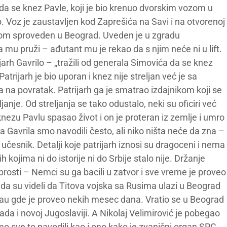
i da se knez Pavle, koji je bio krenuo dvorskim vozom u
. Voz je zaustavljen kod Zaprešića na Savi i na otvorenoj
žom sproveden u Beograd. Uveden je u zgradu
da mu pruži – ađutant mu je rekao da s njim neće ni u lift.
jarh Gavrilo – „tražili od generala Simovića da se knez
rijarh je bio uporan i knez nije streljan već je sa
 na povratak. Patrijarh ga je smatrao izdajnikom koji se
ljanje. Od streljanja se tako odustalo, neki su oficiri već
o knezu Pavlu spasao život i on je proteran iz zemlje i umro
a Gavrila smo navodili često, ali niko ništa neće da zna –
 učesnik. Detalji koje patrijarh iznosi su dragoceni i nema
 kojima ni do istorije ni do Srbije stalo nije. Držanje
brosti – Nemci su ga bacili u zatvor i sve vreme je proveo
 su videli da Titova vojska sa Rusima ulazi u Beograd
au gde je proveo nekih mesec dana. Vratio se u Beograd
da i novoj Jugoslaviji. A Nikolaj Velimirović je pobegao
o sve to navodili kao i ono kako je zvanični organ SPC