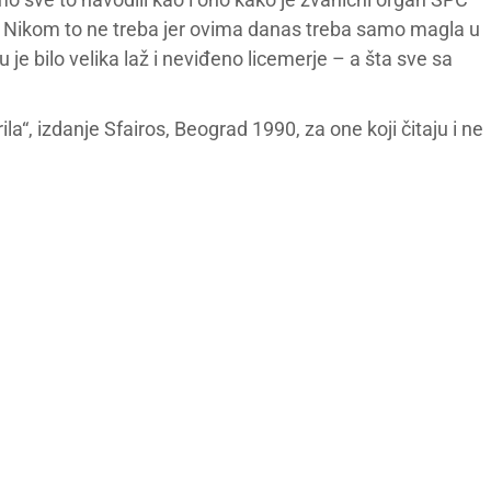
 Nikom to ne treba jer ovima danas treba samo magla u
u je bilo velika laž i neviđeno licemerje – a šta sve sa
“, izdanje Sfairos, Beograd 1990, za one koji čitaju i ne