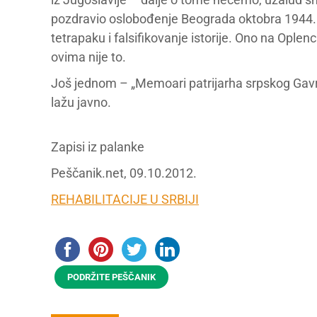
pozdravio oslobođenje Beograda oktobra 1944.
tetrapaku i falsifikovanje istorije. Ono na Oplenc
ovima nije to.
Još jednom – „Memoari patrijarha srpskog Gavrila
lažu javno.
Zapisi iz palanke
Peščanik.net, 09.10.2012.
REHABILITACIJE U SRBIJI
PODRŽITE PEŠČANIK