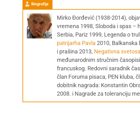
Biografija
Mirko Đorđević (1938-2014), objavi
vremena 1998, Sloboda i spas – h
Serbia, Pariz 1999, Legenda o tru
patrijarha Pavla
2010, Balkanska l
i prašina 2013,
Negativna svetos
međunarodnim stručnim časopisima
francuskog. Redovni saradnik časo
član Foruma pisaca, PEN kluba, č
dobitnik nagrada: Konstantin Ob
2008. i Nagrade za toleranciju m