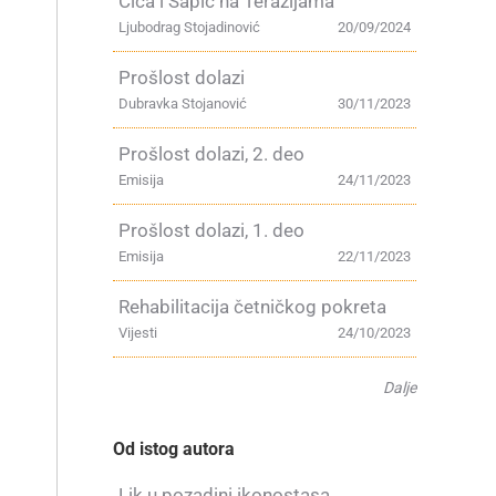
Čiča i Šapić na Terazijama
Ljubodrag Stojadinović
20/09/2024
Prošlost dolazi
Dubravka Stojanović
30/11/2023
Prošlost dolazi, 2. deo
Emisija
24/11/2023
Prošlost dolazi, 1. deo
Emisija
22/11/2023
Rehabilitacija četničkog pokreta
Vijesti
24/10/2023
Dalje
Od istog autora
Lik u pozadini ikonostasa