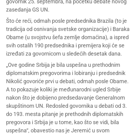
govornik 25. septembra, na početku debate novog
zasedanja GS UN.
Što će reći, odmah posle predsednika Brazila (to je
tradicija od osnivanja svetske organizacije) i Baraka
Obame (u svojstvu šefa zemlje domaćina), a ispred
svih ostalih 190 predsednika i premijera koji će se
izređati za govornicom u sledećih desetak dana.
„Ove godine Srbija je bila uspešna u prethodnim
diplomatskim pregovorima i lobiranju i predsednik
Nikolić govoriće prvi u debati, odmah posle Obame.
A to pokazuje koliki je međunarodni ugled Srbije
nakon što je dobijeno predsedavanje Generalnom
skupštinom UN. Redosled govornika u debati od 3.
do 193. mesta pitanje je prethodnih diplomatskih
pregovora i Srbija je u tome, kao što se vidi, bila
uspešna“, obavestio nas je Jeremić u svom