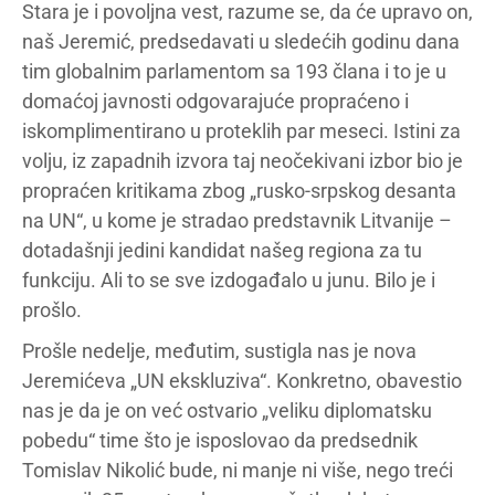
Stara je i povoljna vest, razume se, da će upravo on,
naš Jeremić, predsedavati u sledećih godinu dana
tim globalnim parlamentom sa 193 člana i to je u
domaćoj javnosti odgovarajuće propraćeno i
iskomplimentirano u proteklih par meseci. Istini za
volju, iz zapadnih izvora taj neočekivani izbor bio je
propraćen kritikama zbog „rusko-srpskog desanta
na UN“, u kome je stradao predstavnik Litvanije –
dotadašnji jedini kandidat našeg regiona za tu
funkciju. Ali to se sve izdogađalo u junu. Bilo je i
prošlo.
Prošle nedelje, međutim, sustigla nas je nova
Jeremićeva „UN ekskluziva“. Konkretno, obavestio
nas je da je on već ostvario „veliku diplomatsku
pobedu“ time što je isposlovao da predsednik
Tomislav Nikolić bude, ni manje ni više, nego treći