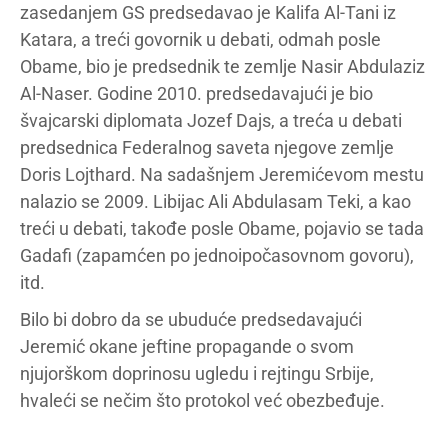
zasedanjem GS predsedavao je Kalifa Al-Tani iz
Katara, a treći govornik u debati, odmah posle
Obame, bio je predsednik te zemlje Nasir Abdulaziz
Al-Naser. Godine 2010. predsedavajući je bio
švajcarski diplomata Jozef Dajs, a treća u debati
predsednica Federalnog saveta njegove zemlje
Doris Lojthard. Na sadašnjem Jeremićevom mestu
nalazio se 2009. Libijac Ali Abdulasam Teki, a kao
treći u debati, takođe posle Obame, pojavio se tada
Gadafi (zapamćen po jednoipočasovnom govoru),
itd.
Bilo bi dobro da se ubuduće predsedavajući
Jeremić okane jeftine propagande o svom
njujorškom doprinosu ugledu i rejtingu Srbije,
hvaleći se nečim što protokol već obezbeđuje.