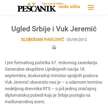
Ugled Srbije i Vuk Jeremić
SLOBODAN PAVLOVIĆ
05/09/2012
I pre formalnog početka 67. redovnog zasedanja
Generalne skupštine Ujedinjenih nacija 18.
septembra, doskorašnji ministar spoljnih poslova
Vuk Jeremić obavestio nas je – u udarnom terminu
nedeljnog dnevnika RTS – o još jednoj značajnoj
diplomatskoj pobedi koju je Srbija postigla na
međunarodnoj sceni.