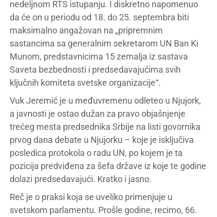
nedeljnom RTS istupanju. I diskretno napomenuo
da će on u periodu od 18. do 25. septembra biti
maksimalno angažovan na „pripremnim
sastancima sa generalnim sekretarom UN Ban Ki
Munom, predstavnicima 15 zemalja iz sastava
Saveta bezbednosti i predsedavajućima svih
ključnih komiteta svetske organizacije“.
Vuk Jeremić je u međuvremenu odleteo u Njujork,
a javnosti je ostao dužan za pravo objašnjenje
trećeg mesta predsednika Srbije na listi govornika
prvog dana debate u Njujorku – koje je isključiva
posledica protokola o radu UN, po kojem je ta
pozicija predviđena za šefa države iz koje te godine
dolazi predsedavajući. Kratko i jasno.
Reč je o praksi koja se uveliko primenjuje u
svetskom parlamentu. Prošle godine, recimo, 66.