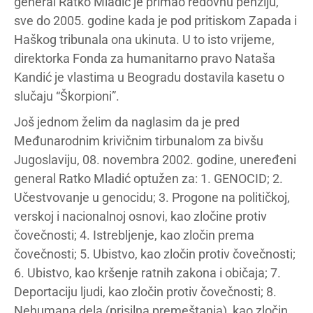
general Ratko Mladić je primao redovnu penziju,
sve do 2005. godine kada je pod pritiskom Zapada i
Haškog tribunala ona ukinuta. U to isto vrijeme,
direktorka Fonda za humanitarno pravo Nataša
Kandić je vlastima u Beogradu dostavila kasetu o
slučaju “Škorpioni”.
Još jednom želim da naglasim da je pred
Međunarodnim krivičnim tirbunalom za bivšu
Jugoslaviju, 08. novembra 2002. godine, uneređeni
general Ratko Mladić optužen za: 1. GENOCID; 2.
Učestvovanje u genocidu; 3. Progone na političkoj,
verskoj i nacionalnoj osnovi, kao zločine protiv
čovečnosti; 4. Istrebljenje, kao zločin prema
čovečnosti; 5. Ubistvo, kao zločin protiv čovečnosti;
6. Ubistvo, kao kršenje ratnih zakona i običaja; 7.
Deportaciju ljudi, kao zločin protiv čovečnosti; 8.
Nehumana dela (prisilna premeštanja), kao zločin