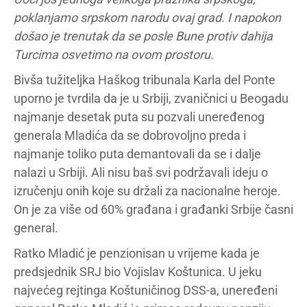
poklanjamo srpskom narodu ovaj grad. I napokon
došao je trenutak da se posle Bune protiv dahija
Turcima osvetimo na ovom prostoru.
Bivša tužiteljka Haškog tribunala Karla del Ponte
uporno je tvrdila da je u Srbiji, zvaničnici u Beogadu
najmanje desetak puta su pozvali uneređenog
generala Mladića da se dobrovoljno preda i
najmanje toliko puta demantovali da se i dalje
nalazi u Srbiji. Ali nisu baš svi podržavali ideju o
izručenju onih koje su držali za nacionalne heroje.
On je za više od 60% građana i građanki Srbije časni
general.
Ratko Mladić je penzionisan u vrijeme kada je
predsjednik SRJ bio Vojislav Koštunica. U jeku
najvećeg rejtinga Koštuničinog DSS-a, uneređeni