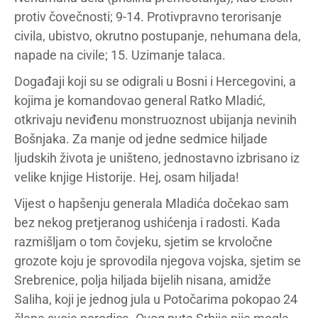
protiv čovečnosti; 9-14. Protivpravno terorisanje
civila, ubistvo, okrutno postupanje, nehumana dela,
napade na civile; 15. Uzimanje talaca.
Događaji koji su se odigrali u Bosni i Hercegovini, a
kojima je komandovao general Ratko Mladić,
otkrivaju neviđenu monstruoznost ubijanja nevinih
Bošnjaka. Za manje od jedne sedmice hiljade
ljudskih života je uništeno, jednostavno izbrisano iz
velike knjige Historije. Hej, osam hiljada!
Vijest o hapšenju generala Mladića dočekao sam
bez nekog pretjeranog ushićenja i radosti. Kada
razmišljam o tom čovjeku, sjetim se krvoločne
grozote koju je sprovodila njegova vojska, sjetim se
Srebrenice, polja hiljada bijelih nisana, amidže
Saliha, koji je jednog jula u Potočarima pokopao 24