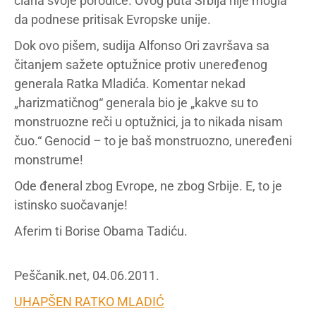
člana svoje porodice. Ovog puta Srbija nije mogla
da podnese pritisak Evropske unije.
Dok ovo pišem, sudija Alfonso Ori završava sa
čitanjem sažete optužnice protiv uneređenog
generala Ratka Mladića. Komentar nekad
„harizmatičnog“ generala bio je „kakve su to
monstruozne reči u optužnici, ja to nikada nisam
čuo.“ Genocid – to je baš monstruozno, uneređeni
monstrume!
Ode đeneral zbog Evrope, ne zbog Srbije. E, to je
istinsko suočavanje!
Aferim ti Borise Obama Tadiću.
Peščanik.net, 04.06.2011.
UHAPŠEN RATKO MLADIĆ