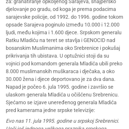
za: granatiranje opkoljenog Sarajeva, snajpersko
djelovanje po gradu, od koga je prema podacima
sarajevske policije, od 1992. do 1996. godine tokom
opsade Sarajeva poginulo između 10.000 i 12.000
ljudi, među kojima i 1.600 djece. Srpskom generalu
Ratku Mladiću na teret se stavlja i GENOCID nad
bosanskim Muslimanima oko Srebrenice i pokušaj
prikrivanja tih ubistava. U optužnici stoji da su
vojnici pod komandom generala Mladića ubili preko
8.000 muslimanskih muškaraca i dječaka, a oko
30.000 žena i djece deportovano je za dva dana.
Napad je počeo 6. jula 1995. godine i završio se
ulaskom generala Mladića u očišćenu Srebrenicu.
Sjećamo se izjave uneređenog generala Mladića
pred kamerama jedne srpske televizije:
Evo nas 11. jula 1995. godine u srpskoj Srebrenici.
Uoči još jednoga velikoga praznika srpskoga,