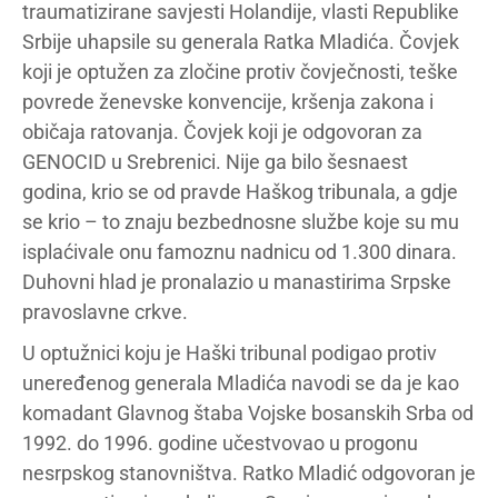
traumatizirane savjesti Holandije, vlasti Republike
Srbije uhapsile su generala Ratka Mladića. Čovjek
koji je optužen za zločine protiv čovječnosti, teške
povrede ženevske konvencije, kršenja zakona i
običaja ratovanja. Čovjek koji je odgovoran za
GENOCID u Srebrenici. Nije ga bilo šesnaest
godina, krio se od pravde Haškog tribunala, a gdje
se krio – to znaju bezbednosne službe koje su mu
isplaćivale onu famoznu nadnicu od 1.300 dinara.
Duhovni hlad je pronalazio u manastirima Srpske
pravoslavne crkve.
U optužnici koju je Haški tribunal podigao protiv
uneređenog generala Mladića navodi se da je kao
komadant Glavnog štaba Vojske bosanskih Srba od
1992. do 1996. godine učestvovao u progonu
nesrpskog stanovništva. Ratko Mladić odgovoran je