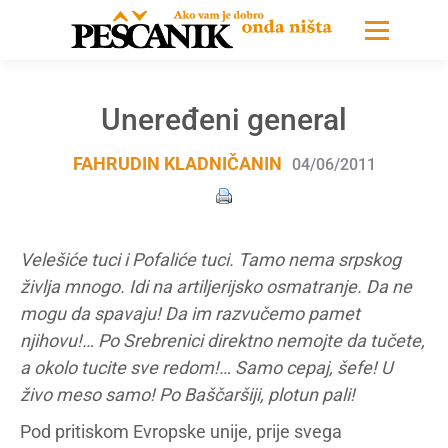
Uneređeni general
FAHRUDIN KLADNIČANIN
04/06/2011
Velešiće tuci i Pofaliće tuci. Tamo nema srpskog
življa mnogo. Idi na artiljerijsko osmatranje. Da ne
mogu da spavaju! Da im razvučemo pamet
njihovu!… Po Srebrenici direktno nemojte da tučete,
a okolo tucite sve redom!… Samo cepaj, šefe! U
živo meso samo! Po Baščaršiji, plotun pali!
Pod pritiskom Evropske unije, prije svega