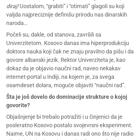
diraj!
Uostalom, “grabiti” i “otimati” glagoli su koji
valjda najpreciznije definišu prirodu nas dinarskih
naroda…
Počeli su, dakle, od stanova, završili sa
Univerzitetom. Kosovo danas ima hiperprodukciju
doktora nauka koji čak ne znaju pravilno da pišu i da
govore albanski jezik. Rektor Univerziteta je, kao
dokaz da je objavio naučni rad, naveo nekakav
internet-portal u Indiji, na kojem je, za svega
osamdeset dolara, moguće objaviti “naučni rad”.
Šta je još dovelo do dominacije strukture o kojoj
govorite?
Objašnjenje bi trebalo potražiti i u činjenici da je
posleratno Kosovo postalo svojevrsni eksperiment.
Naime, UN na Kosovu i danas radi ono što nije radio