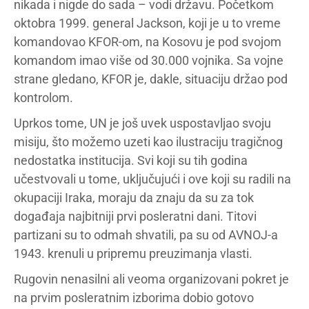
nikada i nigde do sada – vodi državu. Početkom
oktobra 1999. general Jackson, koji je u to vreme
komandovao KFOR-om, na Kosovu je pod svojom
komandom imao više od 30.000 vojnika. Sa vojne
strane gledano, KFOR je, dakle, situaciju držao pod
kontrolom.
Uprkos tome, UN je još uvek uspostavljao svoju
misiju, što možemo uzeti kao ilustraciju tragičnog
nedostatka institucija. Svi koji su tih godina
učestvovali u tome, uključujući i ove koji su radili na
okupaciji Iraka, moraju da znaju da su za tok
događaja najbitniji prvi posleratni dani. Titovi
partizani su to odmah shvatili, pa su od AVNOJ-a
1943. krenuli u pripremu preuzimanja vlasti.
Rugovin nenasilni ali veoma organizovani pokret je
na prvim posleratnim izborima dobio gotovo