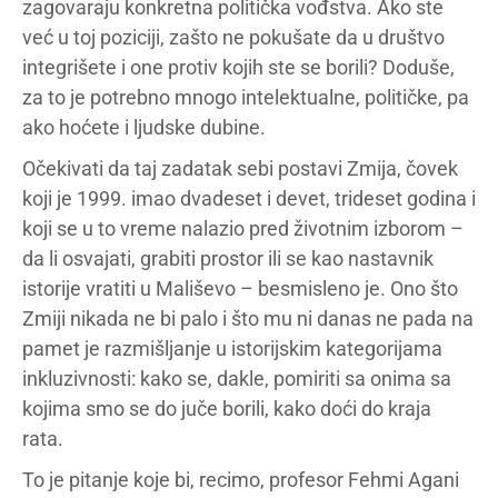
zagovaraju konkretna politička vođstva. Ako ste
već u toj poziciji, zašto ne pokušate da u društvo
integrišete i one protiv kojih ste se borili? Doduše,
za to je potrebno mnogo intelektualne, političke, pa
ako hoćete i ljudske dubine.
Očekivati da taj zadatak sebi postavi Zmija, čovek
koji je 1999. imao dvadeset i devet, trideset godina i
koji se u to vreme nalazio pred životnim izborom –
da li osvajati, grabiti prostor ili se kao nastavnik
istorije vratiti u Mališevo – besmisleno je. Ono što
Zmiji nikada ne bi palo i što mu ni danas ne pada na
pamet je razmišljanje u istorijskim kategorijama
inkluzivnosti: kako se, dakle, pomiriti sa onima sa
kojima smo se do juče borili, kako doći do kraja
rata.
To je pitanje koje bi, recimo, profesor Fehmi Agani