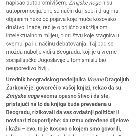
napisao autopromivišem.
Zmijske noge
nisu
autopromocija; one su način da i sebi i drugima
objasnim neke od pojava koje muče kosovsko
društvo. Inače, reč je o prilično zakržljalom
intelektualnom miljeu, o društvu koje stagnira u
svemu, pa i u načinu debatovanja. Taj pad se
možda nabolje vidi u Beogradu, koji je u vreme
socijalističke Jugoslavije u tom smislu bio
neuporedivo življi.
Urednik beogradskog nedeljnika
Vreme
Dragoljub
Žarković je, govoreći o vašoj knjizi, rekao da su
Zmijske noge
veoma opasno štivo i da ste,
pristajući na to da knjiga bude prevedena u
Beogradu, rizikovali da vas ovdašnji političari i
novinari zloupotrijebe: da uzmu određene dijelove
i kažu – evo, to je Kosovo o kojem smo govorili,