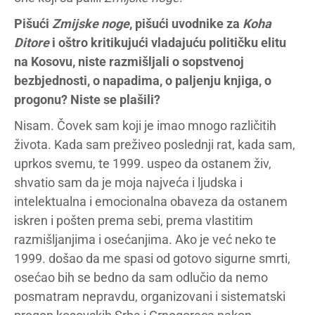
Pišući
Zmijske noge
, pišući uvodnike za
Koha
Ditore
i oštro kritikujući vladajuću političku elitu
na Kosovu, niste razmišljali o sopstvenoj
bezbjednosti, o napadima, o paljenju knjiga, o
progonu? Niste se plašili?
Nisam. Čovek sam koji je imao mnogo različitih
života. Kada sam preživeo poslednji rat, kada sam,
uprkos svemu, te 1999. uspeo da ostanem živ,
shvatio sam da je moja najveća i ljudska i
intelektualna i emocionalna obaveza da ostanem
iskren i pošten prema sebi, prema vlastitim
razmišljanjima i osećanjima. Ako je već neko te
1999. došao da me spasi od gotovo sigurne smrti,
osećao bih se bedno da sam odlučio da nemo
posmatram nepravdu, organizovani i sistematski