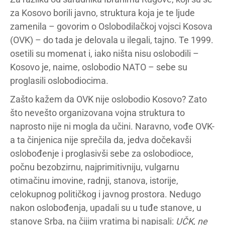
za Kosovo borili javno, struktura koja je te ljude
zamenila – govorim o Oslobodilačkoj vojsci Kosova
(OVK) – do tada je delovala u ilegali, tajno. Te 1999.
osetili su momenat i, iako ništa nisu oslobodili –
Kosovo je, naime, oslobodio NATO – sebe su
proglasili oslobodiocima.
Zašto kažem da OVK nije oslobodio Kosovo? Zato
što nevešto organizovana vojna struktura to
naprosto nije ni mogla da učini. Naravno, vođe OVK-
a ta činjenica nije sprečila da, jedva dočekavši
oslobođenje i proglasivši sebe za oslobodioce,
počnu bezobzirnu, najprimitivniju, vulgarnu
otimačinu imovine, radnji, stanova, istorije,
celokupnog političkog i javnog prostora. Nedugo
nakon oslobođenja, upadali su u tuđe stanove, u
stanove Srba, na čijim vratima bi napisali:
UČK, ne