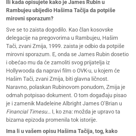
Ili kada opisujete kako je James Rubin u
Rambujeu ubijedio Hašima Tačija da potpiše
mirovni sporazum?
Sve se to zaista dogodilo. Kao član kosovske
delegacije na pregovorima u Rambujeu, Hašim
Tači, zvani Zmija, 1999. zaista je odbio da potpiše
mirovni sporazum. E, onda se James Rubin dosetio
i obećao mu da će zamoliti svog prijatelja iz
Hollywooda da napravi film o OVK-u, u kojem će
Hašim Tači, zvani Zmija, biti glavna ličnost.
Naravno, polaskan Rubinovom ponudom, Zmija je
odmah potpisao dokument. O tom događaju pisao
je i zamenik Madeleine Albright James O’Brian u
Financial Timesu
… I, ko zna: možda je upravo ta
bizarna epizoda promenila tok istorije.
Ima li u vašem opisu Hašima Tačija, tog, kako