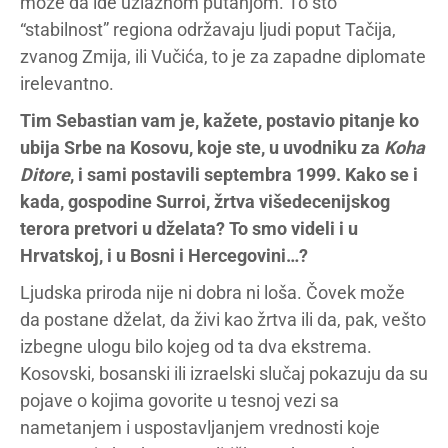
može da ide uzlaznom putanjom. To što
“stabilnost” regiona održavaju ljudi poput Tačija,
zvanog Zmija, ili Vučića, to je za zapadne diplomate
irelevantno.
Tim Sebastian vam je, kažete, postavio pitanje ko
ubija Srbe na Kosovu, koje ste, u uvodniku za
Koha
Ditore
, i sami postavili septembra 1999. Kako se i
kada, gospodine Surroi, žrtva višedecenijskog
terora pretvori u dželata? To smo videli i u
Hrvatskoj, i u Bosni i Hercegovini…?
Ljudska priroda nije ni dobra ni loša. Čovek može
da postane dželat, da živi kao žrtva ili da, pak, vešto
izbegne ulogu bilo kojeg od ta dva ekstrema.
Kosovski, bosanski ili izraelski slučaj pokazuju da su
pojave o kojima govorite u tesnoj vezi sa
nametanjem i uspostavljanjem vrednosti koje