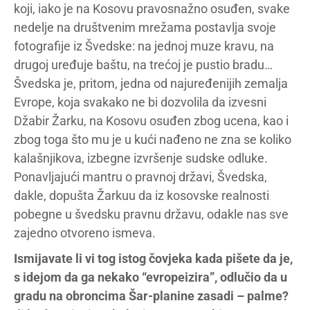
koji, iako je na Kosovu pravosnažno osuđen, svake
nedelje na društvenim mrežama postavlja svoje
fotografije iz Švedske: na jednoj muze kravu, na
drugoj uređuje baštu, na trećoj je pustio bradu…
Švedska je, pritom, jedna od najuređenijih zemalja
Evrope, koja svakako ne bi dozvolila da izvesni
Džabir Žarku, na Kosovu osuđen zbog ucena, kao i
zbog toga što mu je u kući nađeno ne zna se koliko
kalašnjikova, izbegne izvršenje sudske odluke.
Ponavljajući mantru o pravnoj državi, Švedska,
dakle, dopušta Žarkuu da iz kosovske realnosti
pobegne u švedsku pravnu državu, odakle nas sve
zajedno otvoreno ismeva.
Ismijavate li vi tog istog čovjeka kada pišete da je,
s idejom da ga nekako “evropeizira”, odlučio da u
gradu na obroncima Šar-planine zasadi – palme?