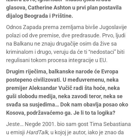
glasova, Catherine Ashton u prvi plan postavila
dijalog Beograda i Prištine.
Odnos Zapada prema zemljama bivše Jugoslavije
polazi od dve premise, dve predrasude. Prvo, ljudi
na Balkanu ne znaju drugačije osim da žive sa
kriminalom i drugo, veruju da će ti “nedostaci” biti
regulisani tokom procesa integracije u EU.
Drugim riječima, balkanske narode će Evropa
postepeno civilizovati. U međuvremenu, neka
premijer Aleksandar Vučič radi šta hoće, neka
guši slobodu medija, neka zavodi teror, neka se
svađa sa susjedima… Dok nam obavlja posao oko
Kosova, podržavaćemo ga. Je li to ta logika?
Jeste… Negde 2001. bio sam gost Tima Sebastiana
u emisji
HardTalk
, u kojoj je autor, iako je znao da