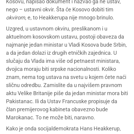
Kosovu, napisao dokument i nazvao ga ne ustav,
nego – ustavni okvir. Šta će Kosovo dobiti tim
okvirom
, e, to Heakkerupa nije mnogo brinulo.
Uzgred, u ustavnom okviru, preslikanom i u
aktuelnom kosovskom ustavu, postoji obaveza da
najmanje jedan ministar u Vladi Kosova bude Srbin,
a da jedan dolazi iz drugih etničkih zajednica. U
slučaju da Vlada ima više od petnaest ministara,
dvojica moraju biti srpske nacionalnosti. Koliko
znam, nema tog ustava na svetu u kojem ćete naći
sličnu odredbu. Zamislite da u najvišem pravnom
aktu Velike Britanije piše da jedan ministar mora biti
Pakistanac. Ili da Ustav Francuske propisuje da
član premijerovog kabineta obavezno bude
Marokanac. To ne može biti, naravno.
Kako je onda socijaldemokrata Hans Heakkerup,