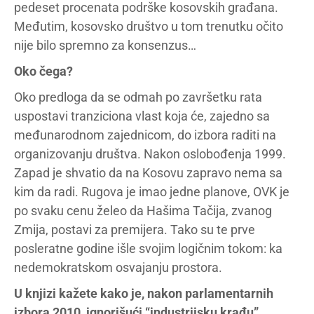
pedeset procenata podrške kosovskih građana.
Međutim, kosovsko društvo u tom trenutku očito
nije bilo spremno za konsenzus…
Oko čega?
Oko predloga da se odmah po završetku rata
uspostavi tranziciona vlast koja će, zajedno sa
međunarodnom zajednicom, do izbora raditi na
organizovanju društva. Nakon oslobođenja 1999.
Zapad je shvatio da na Kosovu zapravo nema sa
kim da radi. Rugova je imao jedne planove, OVK je
po svaku cenu želeo da Hašima Tačija, zvanog
Zmija, postavi za premijera. Tako su te prve
posleratne godine išle svojim logičnim tokom: ka
nedemokratskom osvajanju prostora.
U knjizi kažete kako je, nakon parlamentarnih
izbora 2010, ignorišući “industrijsku krađu”