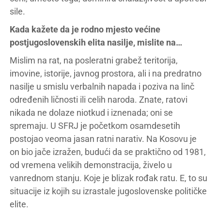
sile.
Kada kažete da je rodno mjesto većine
postjugoslovenskih elita nasilje, mislite na…
Mislim na rat, na posleratni grabež teritorija,
imovine, istorije, javnog prostora, ali i na predratno
nasilje u smislu verbalnih napada i poziva na linč
određenih ličnosti ili celih naroda. Znate, ratovi
nikada ne dolaze niotkud i iznenada; oni se
spremaju. U SFRJ je početkom osamdesetih
postojao veoma jasan ratni narativ. Na Kosovu je
on bio jače izražen, budući da se praktično od 1981,
od vremena velikih demonstracija, živelo u
vanrednom stanju. Koje je blizak rođak ratu. E, to su
situacije iz kojih su izrastale jugoslovenske političke
elite.