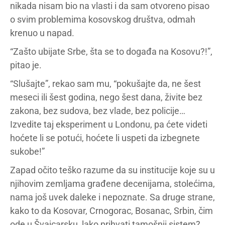
nikada nisam bio na vlasti i da sam otvoreno pisao
o svim problemima kosovskog društva, odmah
krenuo u napad.
“Zašto ubijate Srbe, šta se to događa na Kosovu?!”,
pitao je.
“Slušajte”, rekao sam mu, “pokušajte da, ne šest
meseci ili šest godina, nego šest dana, živite bez
zakona, bez sudova, bez vlade, bez policije…
Izvedite taj eksperiment u Londonu, pa ćete videti
hoćete li se potući, hoćete li uspeti da izbegnete
sukobe!”
Zapad očito teško razume da su institucije koje su u
njihovim zemljama građene decenijama, stolećima,
nama još uvek daleke i nepoznate. Sa druge strane,
kako to da Kosovar, Crnogorac, Bosanac, Srbin, čim
ode u Švajcarsku, lako prihvati tamošnji sistem?