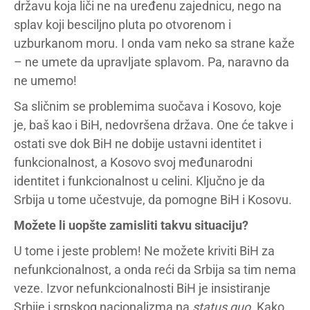
državu koja liči ne na uređenu zajednicu, nego na
splav koji besciljno pluta po otvorenom i
uzburkanom moru. I onda vam neko sa strane kaže
– ne umete da upravljate splavom. Pa, naravno da
ne umemo!
Sa sličnim se problemima suočava i Kosovo, koje
je, baš kao i BiH, nedovršena država. One će takve i
ostati sve dok BiH ne dobije ustavni identitet i
funkcionalnost, a Kosovo svoj međunarodni
identitet i funkcionalnost u celini. Ključno je da
Srbija u tome učestvuje, da pomogne BiH i Kosovu.
Možete li uopšte zamisliti takvu situaciju?
U tome i jeste problem! Ne možete kriviti BiH za
nefunkcionalnost, a onda reći da Srbija sa tim nema
veze. Izvor nefunkcionalnosti BiH je insistiranje
Srbije i srpskog nacionalizma na
status quo
. Kako