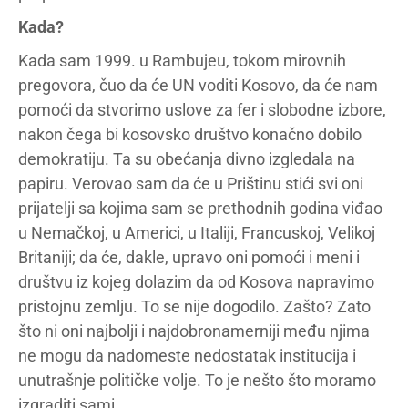
Kada?
Kada sam 1999. u Rambujeu, tokom mirovnih
pregovora, čuo da će UN voditi Kosovo, da će nam
pomoći da stvorimo uslove za fer i slobodne izbore,
nakon čega bi kosovsko društvo konačno dobilo
demokratiju. Ta su obećanja divno izgledala na
papiru. Verovao sam da će u Prištinu stići svi oni
prijatelji sa kojima sam se prethodnih godina viđao
u Nemačkoj, u Americi, u Italiji, Francuskoj, Velikoj
Britaniji; da će, dakle, upravo oni pomoći i meni i
društvu iz kojeg dolazim da od Kosova napravimo
pristojnu zemlju. To se nije dogodilo. Zašto? Zato
što ni oni najbolji i najdobronamerniji među njima
ne mogu da nadomeste nedostatak institucija i
unutrašnje političke volje. To je nešto što moramo
izgraditi sami.