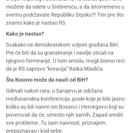
možete da odete u Srebrenicu, a da istovremeno u
svemu podržavate Republiku Srpsku?! Tim pre što
znamo kako je nastao RS.
Kako je nastao?
Svakako ne demokratskom voljom građana BiH.
Pre će biti da su granatiranje i nasilje uticali na
njegovo formiranje. U tom smislu, mogli bismo reći
da je RS zapravo “kreacija” Ratka Mladića.
Šta Kosovo može da nauči od BiH?
Odmah nakon rata, u Sarajevu je održana
međunarodna konferencija, posle koje je bilo jasno
koliko su bili naivni oni Bosanci i Hercegovci koji su
poverovali da će, umesto njih samih, Zapad srediti
sve probleme. Tu sam naivnost, priznajem,
prepoznavao i kod sebe.