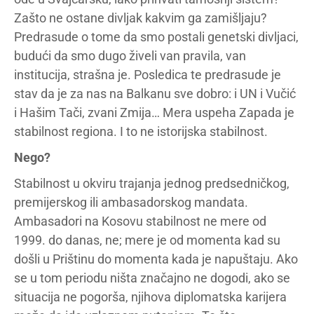
Zašto ne ostane divljak kakvim ga zamišljaju?
Predrasude o tome da smo postali genetski divljaci,
budući da smo dugo živeli van pravila, van
institucija, strašna je. Posledica te predrasude je
stav da je za nas na Balkanu sve dobro: i UN i Vučić
i Hašim Tači, zvani Zmija… Mera uspeha Zapada je
stabilnost regiona. I to ne istorijska stabilnost.
Nego?
Stabilnost u okviru trajanja jednog predsedničkog,
premijerskog ili ambasadorskog mandata.
Ambasadori na Kosovu stabilnost ne mere od
1999. do danas, ne; mere je od momenta kad su
došli u Prištinu do momenta kada je napuštaju. Ako
se u tom periodu ništa značajno ne dogodi, ako se
situacija ne pogorša, njihova diplomatska karijera