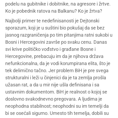
podelu na gubitnike i dobitnike, na agresore i žrtve.
Ko je pobednik ratova na Balkanu? Ko je žrtva?
Najbolji primer te nedefinisanosti je Dejtonski
sporazum, koji je u suštini bio pokušaj da se bez
jasnog razgraničenja po tim pitanjima ratni sukobi u
Bosni i Hercegovini završe po svaku cenu. Danas
svi krive političko vođstvo i građane Bosne i
Hercegovine, prebacuju im da je njihova država
nefunkcionalna, da je vodi korumpirana elita, što je
tek delimično tačno. Jer problem BiH je pre svega
strukturalni i leži u činjenici da je ta zemlja prošla
užasan rat, a da u mir nije ušla definisana i sa
ustavnim dokumentom. BiH je realnost o kojoj se
doslovno svakodnevno pregovara. A ljudima je
neophodna stabilnost; neophodni su im temelji da
bi se osećali sigurno. Umesto tih temelja, dobili su