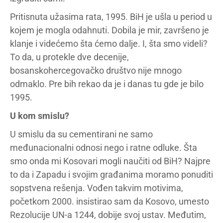
Pritisnuta užasima rata, 1995. BiH je ušla u period u
kojem je mogla odahnuti. Dobila je mir, završeno je
klanje i videćemo šta ćemo dalje. I, šta smo videli?
To da, u protekle dve decenije,
bosanskohercegovačko društvo nije mnogo
odmaklo. Pre bih rekao da je i danas tu gde je bilo
1995.
U kom smislu?
U smislu da su cementirani ne samo
međunacionalni odnosi nego i ratne odluke. Šta
smo onda mi Kosovari mogli naučiti od BiH? Najpre
to da i Zapadu i svojim građanima moramo ponuditi
sopstvena rešenja. Vođen takvim motivima,
početkom 2000. insistirao sam da Kosovo, umesto
Rezolucije UN-a 1244, dobije svoj ustav. Međutim,