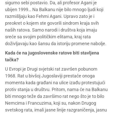
sigurno sebi postavio. Da, ali profesor Agani je
ubijen 1999… Na Balkanu nije bilo mnogo ljudi koji
razmišljaju kao Fehmi Agani. Upravo zato je i
preokret o kojem ste govorili sindrom kraja svih
naših ratova. Samo narodi i društva koja imaju
sreće sa svojim političkim elitama, kraj rata
doživljavaju kao šansu da istoriju promene nabolje.
Kada će na jugoslovenske ratove biti stavljena
tačka?
U Evropi je Drugi svjetski rat završen pobunom
1968. Rat u bivšoj Jugoslaviji prestaće onoga
momenta kada građani na ulice izađu protestujući
protiv stanja u društvu. Pritom, nama će na Balkanu
biti mnogo teže da završimo rat nego što je to bilo
Nemcima i Francuzima, koji su, nakon Drugog
svetskog rata, imali jasne linije razgraničenja, jasnu