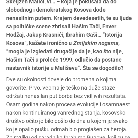
Škeljzen Malići, vi… – koja je pokušala da do
slobodnog i demokratskog Kosova dođe
nenasilnim putem. Krajem devedesetih, te su ljude
sa političke scene zbrisali Hašim Tači, Enver
Hodžaj, Jakup Krasnići, Ibrahim Gaši… “Istorija
Kosova”, kažete ironično u
Zmijskim nogama
,
“mogla je izgledati drugačije da je, kao što nije,
Hašim Tači u proleće 1999. odlučio da postane
nastavnik istorije u Mališevu”. Šta se dogodilo?
Dve su okolnosti dovele do promena o kojima
govorite. Prvo, veoma je teško na duže staze
održati nenasilan put borbe bez vidljivih rezultata.
Osam godina nakon procesa evolucije i osamnaest
nakon kontinuiranog vanrednog stanja, kosovsko
društvo očito je bilo došlo do dna u kojem je svako
ko je opalio pušku odmah bio proglašen za heroja.
Za razliku od saradnika Ibrahima Rugove, koji su se