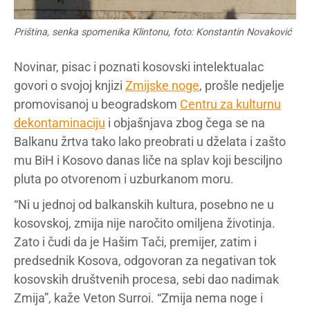
Priština, senka spomenika Klintonu, foto: Konstantin Novaković
Novinar, pisac i poznati kosovski intelektualac
govori o svojoj knjizi
Zmijske noge
, prošle nedjelje
promovisanoj u beogradskom
Centru za kulturnu
dekontaminaciju
i objašnjava zbog čega se na
Balkanu žrtva tako lako preobrati u dželata i zašto
mu BiH i Kosovo danas liče na splav koji besciljno
pluta po otvorenom i uzburkanom moru.
“Ni u jednoj od balkanskih kultura, posebno ne u
kosovskoj, zmija nije naročito omiljena životinja.
Zato i čudi da je Hašim Tači, premijer, zatim i
predsednik Kosova, odgovoran za negativan tok
kosovskih društvenih procesa, sebi dao nadimak
Zmija”, kaže Veton Surroi. “Zmija nema noge i