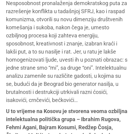
Nesposobnost pronalaženja demokratskog puta za
razrešenje konflikta u tadašnjoj SFRJ, kao i raspad
komunizma, otvorili su novu dimenziju društvenih
komešanja i sukoba, nakon čega je, umesto
ozbiljnog procesa koji zahteva energiju,
sposobnost, kreativnost i znanje, izabran kraći i
lakši put, a to su nasilje i rat. Jer, u ratu je lakše
homogenizovati ljude, uvesti ih u poznati obrazac: s
jedne strane smo “mi”, sa druge “oni”. Intelektualnu
analizu zamenile su različite gadosti, u kojima su
se, budući da je Beograd bio generator nasilja, u
brutalnosti i destrukciji utrkivali razni ćosići,
isakovići, crnčevići, bećkovići…
U to vrijeme na Kosovu je stvorena veoma ozbiljna
intelektualna politička grupa – Ibrahim Rugova,
Fehmi Agani, Bajram Kosumi, Redžep Čosja,