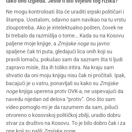
tako ono izgleda. Jeste li bili svjesni tog rizika?
Ne mogu kontrolisati šta će uraditi srpski političari i
štampa. Uostalom, odavno sam navikao na tu vrstu
zloupotreba. Ako je intelektualno pošten, čovek ne
bi trebalo da razmišlja o tome… Kada su na Kosovu
paljene moje knjige, a
Zmijske noge
su javno
spaljene čak tri puta, gledajući lica onih koji su
pravili lomaču, pokušao sam da saznam šta ti ljudi
zapravo misle, šta ih toliko iritira. Na kraju sam
shvatio da oni moju knjigu nisu čak ni pročitali. Ipak,
bacajući je u vatru, ponavljali su kako su
Zmijske
noge
knjiga uperena protv OVK-a, ne uspevajući da
navedu nijedan od delova “protiv”. Ono što sam
video pomoglo mi je da razumem da sam, pišući
otvoreno o kosovskoj političkoj zbilji, uradio dobru
stvar za društvo na Kosovu. To je bilo dobro čak i za
one koji su palili
Zmijske noge
.