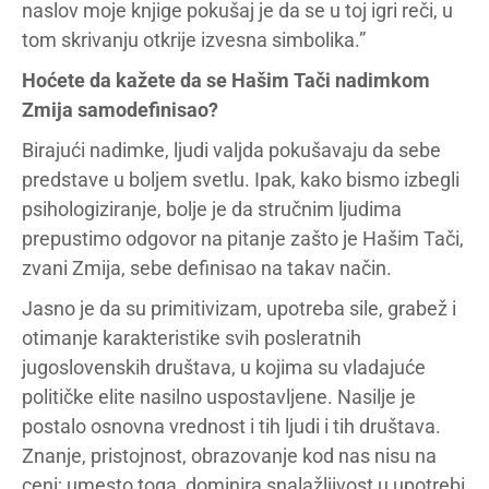
naslov moje knjige pokušaj je da se u toj igri reči, u
tom skrivanju otkrije izvesna simbolika.”
Hoćete da kažete da se Hašim Tači nadimkom
Zmija samodefinisao?
Birajući nadimke, ljudi valjda pokušavaju da sebe
predstave u boljem svetlu. Ipak, kako bismo izbegli
psihologiziranje, bolje je da stručnim ljudima
prepustimo odgovor na pitanje zašto je Hašim Tači,
zvani Zmija, sebe definisao na takav način.
Jasno je da su primitivizam, upotreba sile, grabež i
otimanje karakteristike svih posleratnih
jugoslovenskih društava, u kojima su vladajuće
političke elite nasilno uspostavljene. Nasilje je
postalo osnovna vrednost i tih ljudi i tih društava.
Znanje, pristojnost, obrazovanje kod nas nisu na
ceni; umesto toga, dominira snalažljivost u upotrebi