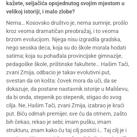
kažete, seljačića opsjednutog svojim mjestom u
velikoj istoriji, i malo zlobe?
Nema… Kosovsko društvo je, nema sumnje, prošlo
kroz veoma dramatičan preobražaj, i to veoma
brzom evolucijom. Njega nisu izgradila gradska,
nego seoska deca, koja su do škole morala hodati
satima; koja su pohađala provincijske gimnazije,
pedagoške škole, prištinske fakultete… Hašim Tači,
zvani Zmija, odbacio je takav evolutivni put,
svestan da on košta: čovek mora da uči, da se
dokazuje, da postane nastavnik istorije u Mališevu,
da bi onda, stepenik po stepenik, stigao do svog
cilja. Ne, Hašim Tači, zvani Zmija, izabrao je kraći
put. Biću odmah premijer, sve ću da otmem, zašto
bih čekao, rekao je sebi; imam pušku, imam
strukturu, znam kako ću taj cilj postići i… Taj cilj je i