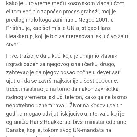
kako je u to vreme među kosovskom vladajućom
elitom već bio započeo proces grabeži, moj je
predlog malo koga zanimao… Negde 2001. u
Prištinu je, kao šef misije UN-a, stigao Hans
Heakkerup, koji je bio zainteresovan isključivo za tri
stvari.
Prvo, tražio je da u kući koju je unajmio vlasnik
izgradi bazen za njegovog sina i ćerku; drugo,
zahtevao je da njegov posao počne u devet sati
ujutro i da se završi najkasnije u šest popodne;
treće, insistirao je na tome da nakon završetka
radnog vremena isključi telefon, kako ga ne bismo
nepotrebno uznemiravali. Život na Kosovu se tih
godina mogao odvijati isključivo u intervalu koji je
ograničio Hans Heakkerup, bivši ministar odbrane
Danske, koji je, tokom svog UN-mandata na