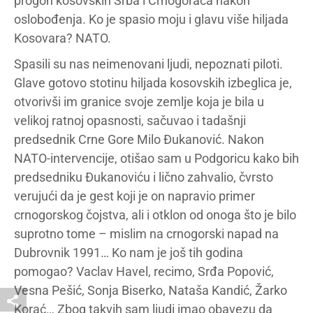
progon kosovskih Srba i Crnogoraca nakon
oslobođenja. Ko je spasio moju i glavu više hiljada
Kosovara? NATO.
Spasili su nas neimenovani ljudi, nepoznati piloti.
Glave gotovo stotinu hiljada kosovskih izbeglica je,
otvorivši im granice svoje zemlje koja je bila u
velikoj ratnoj opasnosti, sačuvao i tadašnji
predsednik Crne Gore Milo Đukanović. Nakon
NATO-intervencije, otišao sam u Podgoricu kako bih
predsedniku Đukanoviću i lično zahvalio, čvrsto
verujući da je gest koji je on napravio primer
crnogorskog čojstva, ali i otklon od onoga što je bilo
suprotno tome – mislim na crnogorski napad na
Dubrovnik 1991… Ko nam je još tih godina
pomogao? Vaclav Havel, recimo, Srđa Popović,
Vesna Pešić, Sonja Biserko, Nataša Kandić, Žarko
Korać… Zbog takvih sam ljudi imao obavezu da