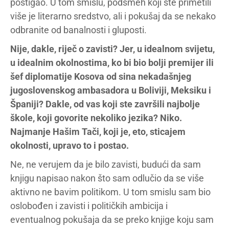
postigao. U tom smislu, podsmeh koji ste primetili
više je literarno sredstvo, ali i pokušaj da se nekako
odbranite od banalnosti i gluposti.
Nije, dakle, riječ o zavisti? Jer, u idealnom svijetu,
u idealnim okolnostima, ko bi bio bolji premijer ili
šef diplomatije Kosova od sina nekadašnjeg
jugoslovenskog ambasadora u Boliviji, Meksiku i
Španiji? Dakle, od vas koji ste završili najbolje
škole, koji govorite nekoliko jezika? Niko.
Najmanje Hašim Tači, koji je, eto, sticajem
okolnosti, upravo to i postao.
Ne, ne verujem da je bilo zavisti, budući da sam
knjigu napisao nakon što sam odlučio da se više
aktivno ne bavim politikom. U tom smislu sam bio
oslobođen i zavisti i političkih ambicija i
eventualnog pokušaja da se preko knjige koju sam