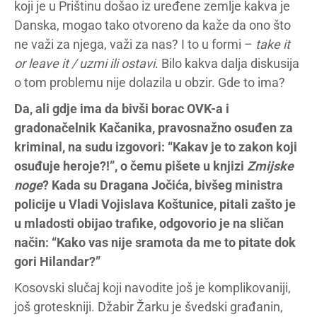
koji je u Prištinu došao iz uređene zemlje kakva je
Danska, mogao tako otvoreno da kaže da ono što
ne važi za njega, važi za nas? I to u formi –
take it
or leave it / uzmi ili ostavi
. Bilo kakva dalja diskusija
o tom problemu nije dolazila u obzir. Gde to ima?
Da, ali gdje ima da bivši borac OVK-a i
gradonačelnik Kačanika, pravosnažno osuđen za
kriminal, na sudu izgovori: “Kakav je to zakon koji
osuđuje heroje?!”, o čemu pišete u knjizi
Zmijske
noge
? Kada su Dragana Jočića, bivšeg ministra
policije u Vladi Vojislava Koštunice, pitali zašto je
u mladosti obijao trafike, odgovorio je na sličan
način: “Kako vas nije sramota da me to pitate dok
gori Hilandar?”
Kosovski slučaj koji navodite još je komplikovaniji,
još groteskniji. Džabir Žarku je švedski građanin,