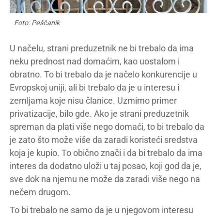
Foto: Peščanik
U načelu, strani preduzetnik ne bi trebalo da ima
neku prednost nad domaćim, kao uostalom i
obratno. To bi trebalo da je načelo konkurencije u
Evropskoj uniji, ali bi trebalo da je u interesu i
zemljama koje nisu članice. Uzmimo primer
privatizacije, bilo gde. Ako je strani preduzetnik
spreman da plati više nego domaći, to bi trebalo da
je zato što može više da zaradi koristeći sredstva
koja je kupio. To obično znači i da bi trebalo da ima
interes da dodatno uloži u taj posao, koji god da je,
sve dok na njemu ne može da zaradi više nego na
nečem drugom.
To bi trebalo ne samo da je u njegovom interesu