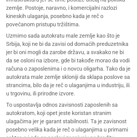
zemlje. Postoje, naravno, i komercijalni razlozi
kineskih ulaganja, posebno kada je reč o
povećanom pristupu tržištima.
Uzmimo sada autokratu male zemlje kao što je
Srbija, koji ne bi da zavisi od domaćih preduzetnika
jer bi oni mogli da zarobe državu, a svakako ne bi
da se osloni na izbore, gde bi takođe morao da vodi
računa o zaposlenima i o novcu oligarha. Tako da je
autokrata male zemlje skloniji da sklapa poslove sa
strancima, bilo da je reč o ulaganjima u industriju, ili
u trgovinu, ili prirodne izvore.
To uspostavlja odnos zavisnosti zaposlenih sa
autokratom, koji opet jeste koristan stranim
ulagačima jer je garant stabilnosti. Ta je zavisnost
posebno velika kada je reč o ulaganjima u primarni