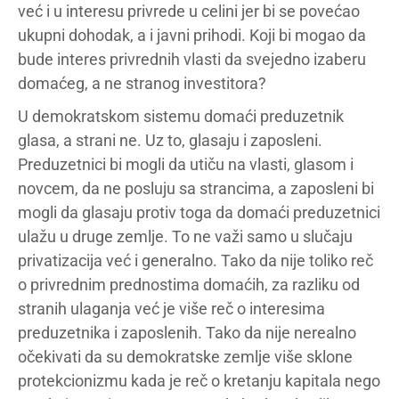
već i u interesu privrede u celini jer bi se povećao
ukupni dohodak, a i javni prihodi. Koji bi mogao da
bude interes privrednih vlasti da svejedno izaberu
domaćeg, a ne stranog investitora?
U demokratskom sistemu domaći preduzetnik
glasa, a strani ne. Uz to, glasaju i zaposleni.
Preduzetnici bi mogli da utiču na vlasti, glasom i
novcem, da ne posluju sa strancima, a zaposleni bi
mogli da glasaju protiv toga da domaći preduzetnici
ulažu u druge zemlje. To ne važi samo u slučaju
privatizacija već i generalno. Tako da nije toliko reč
o privrednim prednostima domaćih, za razliku od
stranih ulaganja već je više reč o interesima
preduzetnika i zaposlenih. Tako da nije nerealno
očekivati da su demokratske zemlje više sklone
protekcionizmu kada je reč o kretanju kapitala nego