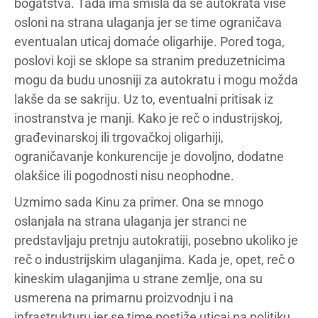
bogatstva. Tada ima smisla da se autokrata više
osloni na strana ulaganja jer se time ograničava
eventualan uticaj domaće oligarhije. Pored toga,
poslovi koji se sklope sa stranim preduzetnicima
mogu da budu unosniji za autokratu i mogu možda
lakše da se sakriju. Uz to, eventualni pritisak iz
inostranstva je manji. Kako je reč o industrijskoj,
građevinarskoj ili trgovačkoj oligarhiji,
ograničavanje konkurencije je dovoljno, dodatne
olakšice ili pogodnosti nisu neophodne.
Uzmimo sada Kinu za primer. Ona se mnogo
oslanjala na strana ulaganja jer stranci ne
predstavljaju pretnju autokratiji, posebno ukoliko je
reč o industrijskim ulaganjima. Kada je, opet, reč o
kineskim ulaganjima u strane zemlje, ona su
usmerena na primarnu proizvodnju i na
infrastrukturu jer se time postiže uticaj na politiku