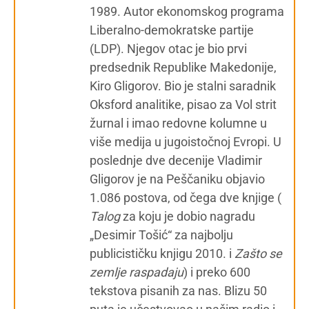
1989. Autor ekonomskog programa
Liberalno-demokratske partije
(LDP). Njegov otac je bio prvi
predsednik Republike Makedonije,
Kiro Gligorov. Bio je stalni saradnik
Oksford analitike, pisao za Vol strit
žurnal i imao redovne kolumne u
više medija u jugoistočnoj Evropi. U
poslednje dve decenije Vladimir
Gligorov je na Peščaniku objavio
1.086 postova, od čega dve knjige (
Talog
za koju je dobio nagradu
„Desimir Tošić“ za najbolju
publicističku knjigu 2010. i
Zašto se
zemlje raspadaju
) i preko 600
tekstova pisanih za nas. Blizu 50