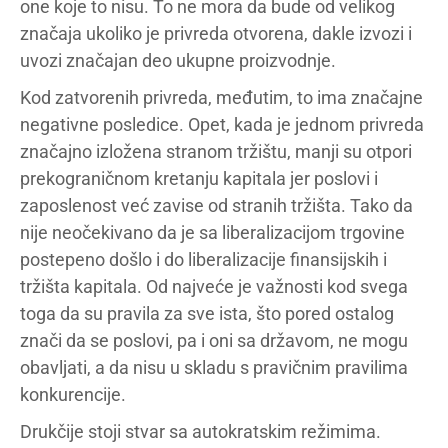
one koje to nisu. To ne mora da bude od velikog
značaja ukoliko je privreda otvorena, dakle izvozi i
uvozi značajan deo ukupne proizvodnje.
Kod zatvorenih privreda, međutim, to ima značajne
negativne posledice. Opet, kada je jednom privreda
značajno izložena stranom tržištu, manji su otpori
prekograničnom kretanju kapitala jer poslovi i
zaposlenost već zavise od stranih tržišta. Tako da
nije neočekivano da je sa liberalizacijom trgovine
postepeno došlo i do liberalizacije finansijskih i
tržišta kapitala. Od najveće je važnosti kod svega
toga da su pravila za sve ista, što pored ostalog
znači da se poslovi, pa i oni sa državom, ne mogu
obavljati, a da nisu u skladu s pravičnim pravilima
konkurencije.
Drukčije stoji stvar sa autokratskim režimima.