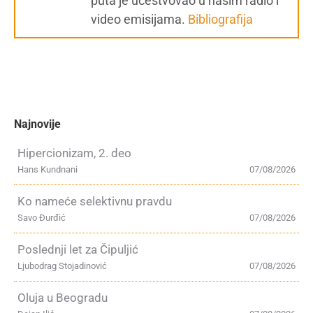
puta je učestvovao u našim radio i
video emisijama.
Bibliografija
Najnovije
Hipercionizam, 2. deo
Hans Kundnani
07/08/2026
Ko nameće selektivnu pravdu
Savo Đurđić
07/08/2026
Poslednji let za Čipuljić
Ljubodrag Stojadinović
07/08/2026
Oluja u Beogradu