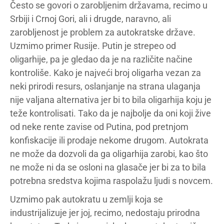
Često se govori o zarobljenim državama, recimo u
Srbiji i Crnoj Gori, ali i drugde, naravno, ali
zarobljenost je problem za autokratske države.
Uzmimo primer Rusije. Putin je strepeo od
oligarhije, pa je gledao da je na različite načine
kontroliše. Kako je najveći broj oligarha vezan za
neki prirodi resurs, oslanjanje na strana ulaganja
nije valjana alternativa jer bi to bila oligarhija koju je
teže kontrolisati. Tako da je najbolje da oni koji žive
od neke rente zavise od Putina, pod pretnjom
konfiskacije ili prodaje nekome drugom. Autokrata
ne može da dozvoli da ga oligarhija zarobi, kao što
ne može ni da se osloni na glasače jer bi za to bila
potrebna sredstva kojima raspolažu ljudi s novcem.
Uzmimo pak autokratu u zemlji koja se
industrijalizuje jer joj, recimo, nedostaju prirodna