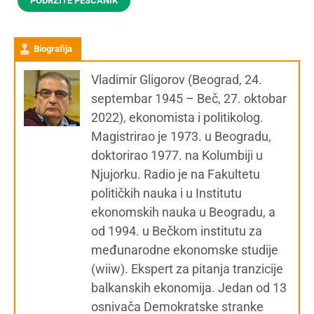
PODRŽITE PEŠČANIK
Biografija
Vladimir Gligorov (Beograd, 24.
septembar 1945 – Beč, 27. oktobar
2022), ekonomista i politikolog.
Magistrirao je 1973. u Beogradu,
doktorirao 1977. na Kolumbiji u
Njujorku. Radio je na Fakultetu
političkih nauka i u Institutu
ekonomskih nauka u Beogradu, a
od 1994. u Bečkom institutu za
međunarodne ekonomske studije
(wiiw). Ekspert za pitanja tranzicije
balkanskih ekonomija. Jedan od 13
osnivača Demokratske stranke