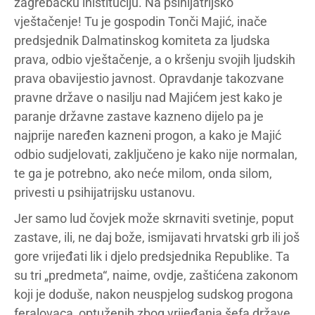
zagrebačku inistituciju. Na psihijatrijsko
vještačenje! Tu je gospodin Tonči Majić, inače
predsjednik Dalmatinskog komiteta za ljudska
prava, odbio vještačenje, a o kršenju svojih ljudskih
prava obavijestio javnost. Opravdanje takozvane
pravne države o nasilju nad Majićem jest kako je
paranje državne zastave kazneno dijelo pa je
najprije naređen kazneni progon, a kako je Majić
odbio sudjelovati, zaključeno je kako nije normalan,
te ga je potrebno, ako neće milom, onda silom,
privesti u psihijatrijsku ustanovu.
Jer samo lud čovjek može skrnaviti svetinje, poput
zastave, ili, ne daj bože, ismijavati hrvatski grb ili još
gore vrijeđati lik i djelo predsjednika Republike. Ta
su tri „predmeta“, naime, ovdje, zaštićena zakonom
koji je doduše, nakon neuspjelog sudskog progona
feralovaca, optuženih zbog vrijeđanja šefa države