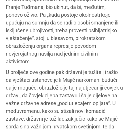
Franje Tuđmana, bio ukinut, da bi, međutim,
ponovo oživio. Pa „kada postoje okolnosti koje
upućuju na sumnju da se radi o osobi smanjene ili
isključene ubrojivosti, treba provesti psihijatrisjko
vještačenje“, stoji u blesavom, birokratskom
obrazloženju organa represije povodom
nevjerojatnog nasilja nad jednim civilnim
aktivistom.
U proljeće ove godine pak državni je tužitelj tražio
da vještaci ustanove je li Majić narkoman, budući
da je moguće, obrazložio je taj najutjecaniji čovjek u
državi, da čovjek cijepa zastavu i šalje dijelove na
važne državne adrese „pod utjecajem opijata“. U
međuvremenu, kako su stizali novi komadići
zastave, državni je tužilac zaključio kako se Majić
sprda s najvažnijom hrvatskom svetinjom, te da