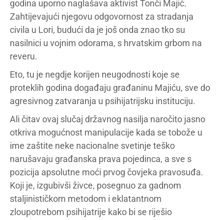
godina uporno naglašava aktivist Tonči Majić.
Zahtijevajući njegovu odgovornost za stradanja
civila u Lori, budući da je još onda znao tko su
nasilnici u vojnim odorama, s hrvatskim grbom na
reveru.
Eto, tu je negdje korijen neugodnosti koje se
proteklih godina događaju građaninu Majiću, sve do
agresivnog zatvaranja u psihijatrijsku instituciju.
Ali čitav ovaj slučaj državnog nasilja naročito jasno
otkriva mogućnost manipulacije kada se tobože u
ime zaštite neke nacionalne svetinje teško
narušavaju građanska prava pojedinca, a sve s
pozicija apsolutne moći prvog čovjeka pravosuđa.
Koji je, izgubivši živce, posegnuo za gadnom
staljinističkom metodom i eklatantnom
zloupotrebom psihijatrije kako bi se riješio