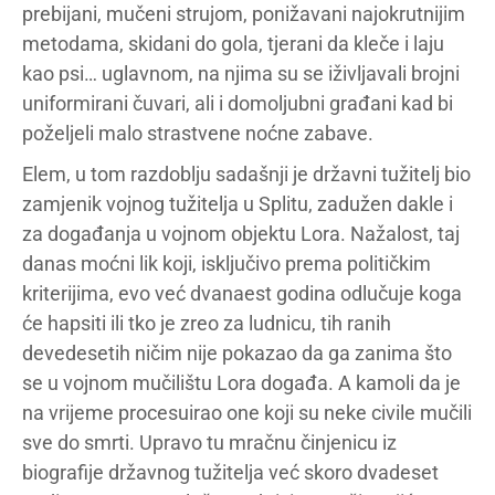
prebijani, mučeni strujom, ponižavani najokrutnijim
metodama, skidani do gola, tjerani da kleče i laju
kao psi… uglavnom, na njima su se iživljavali brojni
uniformirani čuvari, ali i domoljubni građani kad bi
poželjeli malo strastvene noćne zabave.
Elem, u tom razdoblju sadašnji je državni tužitelj bio
zamjenik vojnog tužitelja u Splitu, zadužen dakle i
za događanja u vojnom objektu Lora. Nažalost, taj
danas moćni lik koji, isključivo prema političkim
kriterijima, evo već dvanaest godina odlučuje koga
će hapsiti ili tko je zreo za ludnicu, tih ranih
devedesetih ničim nije pokazao da ga zanima što
se u vojnom mučilištu Lora događa. A kamoli da je
na vrijeme procesuirao one koji su neke civile mučili
sve do smrti. Upravo tu mračnu činjenicu iz
biografije državnog tužitelja već skoro dvadeset