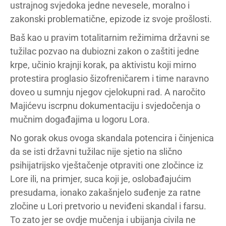
ustrajnog svjedoka jedne nevesele, moralno i
zakonski problematične, epizode iz svoje prošlosti.
Baš kao u pravim totalitarnim režimima državni se
tužilac pozvao na dubiozni zakon o zaštiti jedne
krpe, učinio krajnji korak, pa aktivistu koji mirno
protestira proglasio šizofreničarem i time naravno
doveo u sumnju njegov cjelokupni rad. A naročito
Majićevu iscrpnu dokumentaciju i svjedočenja o
mučnim događajima u logoru Lora.
No gorak okus ovoga skandala potencira i činjenica
da se isti državni tužilac nije sjetio na slično
psihijatrijsko vještačenje otpraviti one zločince iz
Lore ili, na primjer, suca koji je, oslobađajućim
presudama, ionako zakašnjelo suđenje za ratne
zločine u Lori pretvorio u neviđeni skandal i farsu.
To zato jer se ovdje mučenja i ubijanja civila ne