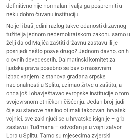
definitivno nije normalan i valja ga pospremiti u
neku dobro čuvanu instituciju.
No je li baš jedini razlog takve odanosti državnog
tužitelja jednom nedemokratskom zakonu samo u
želji da od Majića zaštiti državnu zastavu ili je
posrijedi nešto posve drugo? Jednom davno, onih
olovnih devedesetih, Dalmatinski komitet za
ljudska prava posebno se bavio masovnim
izbacivanjem iz stanova građana srpske
nacionalnosti u Splitu, uzimao žrtve u zaštitu, a
onda još i obavještavao evropske institucije o tom
svojevrsnom etničkom čišćenju. Jedan broj ljudi
čije su stanove nasilno otimali takozvani hrvatski
vojnici, sve zaklinjući se u hrvatske isignije – grb,
zastavu i Tuđmana – odvođen je u vojni zatvor
Lora u Splitu. Tamo su mjesecima zvjerski