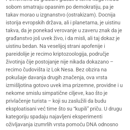
sobom smatraju opasnim po demokratiju, pa je
takav morao u izgnanstvo (ostrakizam). Docnija
istorija evropskih država, ali i planetarna, je uistinu
takva, da je ponekad verovanje u zaveru znak da je
građanstvo još uvek živo, i da misli, ali taj dokaz je
uistinu bedan. Na veselijoj strani apofenije i
pareidolije je recimo kriptozoologija, područje
životinja čije postojanje nije nikada dokazano –
recimo čudovišta iz Lok Nesa. Bez obzira na
pokušaje davanja drugih značenja, ova vrsta
izmišljotina gotovo uvek ima prizemne, providne i u
nekome smislu simpatične ciljeve, kao što je
privlačenje turista – koji su zaslužili da budu
eksploatisani već time što su “kupili” priču. U drugu
kategoriju spadaju najavljeni eksperimenti
oživljavanja izumrlih vrsta pomoću DNA odnosno