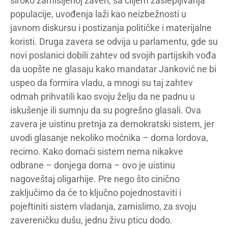
široko zamišljenoj zaveri, sa ciljem zaslepljivanja
populacije, uvođenja laži kao neizbežnosti u
javnom diskursu i postizanja političke i materijalne
koristi. Druga zavera se odvija u parlamentu, gde su
novi poslanici dobili zahtev od svojih partijskih vođa
da uopšte ne glasaju kako mandatar Janković ne bi
uspeo da formira vladu, a mnogi su taj zahtev
odmah prihvatili kao svoju želju da ne padnu u
iskušenje ili sumnju da su pogrešno glasali. Ova
zavera je uistinu pretnja za demokratski sistem, jer
uvodi glasanje nekoliko moćnika – doma lordova,
recimo. Kako domaći sistem nema nikakve
odbrane – donjega doma – ovo je uistinu
nagoveštaj oligarhije. Pre nego što cinično
zaključimo da će to ključno pojednostaviti i
pojeftiniti sistem vladanja, zamislimo, za svoju
zavereničku dušu, jednu živu pticu dodo.