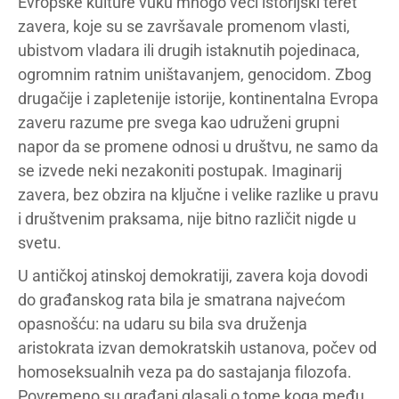
Evropske kulture vuku mnogo veći istorijski teret
zavera, koje su se završavale promenom vlasti,
ubistvom vladara ili drugih istaknutih pojedinaca,
ogromnim ratnim uništavanjem, genocidom. Zbog
drugačije i zapletenije istorije, kontinentalna Evropa
zaveru razume pre svega kao udruženi grupni
napor da se promene odnosi u društvu, ne samo da
se izvede neki nezakoniti postupak. Imaginarij
zavera, bez obzira na ključne i velike razlike u pravu
i društvenim praksama, nije bitno različit nigde u
svetu.
U antičkoj atinskoj demokratiji, zavera koja dovodi
do građanskog rata bila je smatrana najvećom
opasnošću: na udaru su bila sva druženja
aristokrata izvan demokratskih ustanova, počev od
homoseksualnih veza pa do sastajanja filozofa.
Povremeno su građani glasali o tome koga među