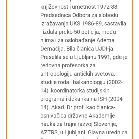
književnost i umetnost 1972-88.
Predsednica Odbora za slobodu
izražavanja UKS 1986-89, sastavila
i izdala preko 50 peticija, među
njima i za oslobađanje Adema
Demaćija. Bila članica UJDI-ja.
Preselila se u Ljubljanu 1991, gde je
redovna profesorka za
antropologiju antičkih svetova,
studije roda i balkanologiju (2002-
14), koordinatorka studijskih
programa i dekanka na ISH (2004-
14). Akad. Dr prof. kao članica-
osnivačica državne Akademije
nauka za trajni razvoj Slovenije,
AZTRS, u Ljubljani. Glavna urednica