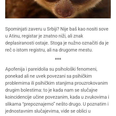
Spominjati zaveru u Srbiji? Nije baš kao nositi sove
u Atinu, registar je znatno niži, ali znak
deplasiranosti ostaje. Stoga je nužno označiti da je
reč o istom registru, ali na drugome mestu.
***
Apofenija i pareidolia su psihološki fenomeni,
ponekad ali ne uvek povezani sa psihičkim
problemima ili psihičkim stanjima prouzrokovanim
drugim bolestima: to je kada nam se slučajne
koincidencije učine povezanim, kada u zvukovima i
slikama “prepoznajemo” nešto drugo. U poznatim i
jednostavnim slučajevima, vide se oblici u