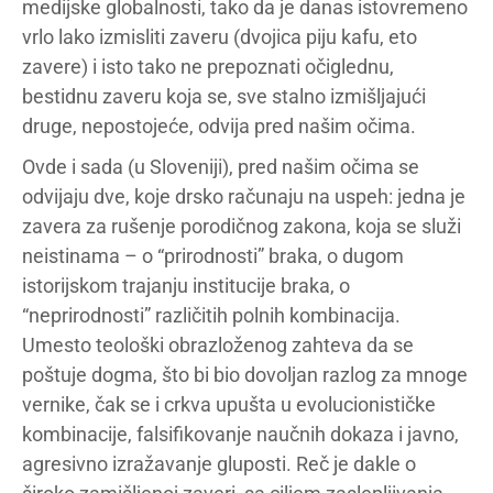
medijske globalnosti, tako da je danas istovremeno
vrlo lako izmisliti zaveru (dvojica piju kafu, eto
zavere) i isto tako ne prepoznati očiglednu,
bestidnu zaveru koja se, sve stalno izmišljajući
druge, nepostojeće, odvija pred našim očima.
Ovde i sada (u Sloveniji), pred našim očima se
odvijaju dve, koje drsko računaju na uspeh: jedna je
zavera za rušenje porodičnog zakona, koja se služi
neistinama – o “prirodnosti” braka, o dugom
istorijskom trajanju institucije braka, o
“neprirodnosti” različitih polnih kombinacija.
Umesto teološki obrazloženog zahteva da se
poštuje dogma, što bi bio dovoljan razlog za mnoge
vernike, čak se i crkva upušta u evolucionističke
kombinacije, falsifikovanje naučnih dokaza i javno,
agresivno izražavanje gluposti. Reč je dakle o