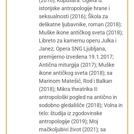
(2016); Kupusara. Ogledi iz
istorijske antropologije hrane i
seksualnosti (2016); Škola za
delikatne ljubavnike, roman (2018);
Muške ikone antičkog sveta (2018);
Libreto za kamernu operu Julka i
Janez, Opera SNG Ljubljana,
premijerno izvedena 19.1.2017;
Antična miturgija (2017); Muške
ikone antičkog sveta (2018); sa
Marinom Matešić, Rod i Balkan
(2018); Mikra theatrika II:
antropološki pogled na antično in
sodobno gledališče (2018); Volna in
telo: študija iz zgodovinske
antropologije (2019); Moj
mačkoljubivi život (2021); sa