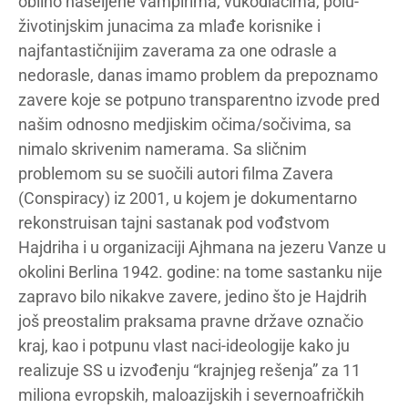
obilno naseljene vampirima, vukodlacima, polu-
životinjskim junacima za mlađe korisnike i
najfantastičnijim zaverama za one odrasle a
nedorasle, danas imamo problem da prepoznamo
zavere koje se potpuno transparentno izvode pred
našim odnosno medjiskim očima/sočivima, sa
nimalo skrivenim namerama. Sa sličnim
problemom su se suočili autori filma Zavera
(Conspiracy) iz 2001, u kojem je dokumentarno
rekonstruisan tajni sastanak pod vođstvom
Hajdriha i u organizaciji Ajhmana na jezeru Vanze u
okolini Berlina 1942. godine: na tome sastanku nije
zapravo bilo nikakve zavere, jedino što je Hajdrih
još preostalim praksama pravne države označio
kraj, kao i potpunu vlast naci-ideologije kako ju
realizuje SS u izvođenju “krajnjeg rešenja” za 11
miliona evropskih, maloazijskih i severnoafričkih