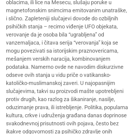
oblacima, ili lice na Mesecu, slušaju poruke u
magnetofonskim snimcima emitovanim unatraške,
i slično. Zapleteniji slučajevi dovode do ozbiljnih
psihičkih stanja – recimo viđenje UFO objekata,
verovanje da je osoba bila “ugrabljena” od
vanzemaljaca, i čitava serija “verovanja” koja se
mogu povezivati sa istorijskim praznovericama,
mešanjem verskih naracija, kombinovanjem
podataka. Namerno ovde ne navodim diskurzivne
odseve ovih stanja u vidu priče o vatikansko-
katoličko-muslimanskoj zaveri. U najopasnijim
slučajevima, takvi su proizvodi mašte upotrebljeni
protiv drugih, kao razlog za šikaniranje, nasilje,
oduzimanje prava, ili istrebljenje. Politika, popularna
kultura, crkve i udruženja građana danas doprinose
svakodnevnoj prisutnosti ovih pojava, često bez
ikakve odgovornosti za psihičko zdravlje onih