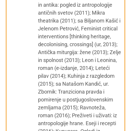
in antika: pogled iz antropologije
antičnih svetov (2011); Mikra
theatrika (2011); sa Biljanom Kašić i
Jelenom Petrović, Feminist critical
interventions [thinking heritage,
decolonising, crossings] (ur, 2013);
Antička miturgija: žene (2013); Zelje
in spolnost (2013); Leon i Leonina,
roman (e-izdanje, 2014); Leteći
pilav (2014); Kuhinja z razgledom
(2015); sa Natašom Kandić, ur.
Zbornik: Tranziciona pravda i
pomirenje u postjugoslovenskim
zemljama (2015); Ravnoteža,
roman (2016); Preživeti i uživati: iz
antropologije hrane. Eseji i recepti