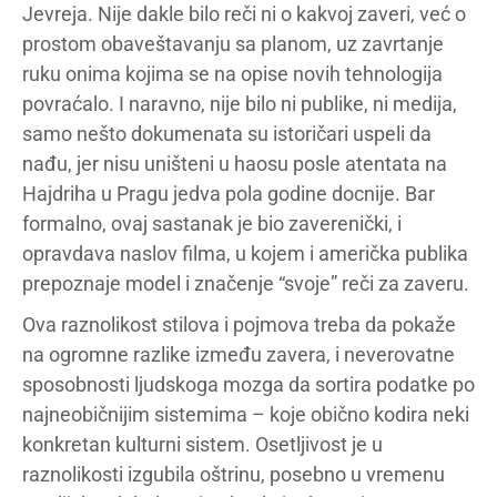
Jevreja. Nije dakle bilo reči ni o kakvoj zaveri, već o
prostom obaveštavanju sa planom, uz zavrtanje
ruku onima kojima se na opise novih tehnologija
povraćalo. I naravno, nije bilo ni publike, ni medija,
samo nešto dokumenata su istoričari uspeli da
nađu, jer nisu uništeni u haosu posle atentata na
Hajdriha u Pragu jedva pola godine docnije. Bar
formalno, ovaj sastanak je bio zaverenički, i
opravdava naslov filma, u kojem i američka publika
prepoznaje model i značenje “svoje” reči za zaveru.
Ova raznolikost stilova i pojmova treba da pokaže
na ogromne razlike između zavera, i neverovatne
sposobnosti ljudskoga mozga da sortira podatke po
najneobičnijim sistemima – koje obično kodira neki
konkretan kulturni sistem. Osetljivost je u
raznolikosti izgubila oštrinu, posebno u vremenu