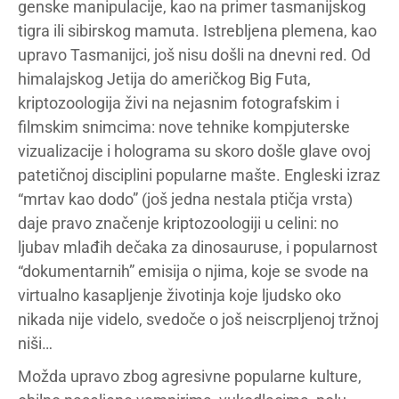
genske manipulacije, kao na primer tasmanijskog
tigra ili sibirskog mamuta. Istrebljena plemena, kao
upravo Tasmanijci, još nisu došli na dnevni red. Od
himalajskog Jetija do američkog Big Futa,
kriptozoologija živi na nejasnim fotografskim i
filmskim snimcima: nove tehnike kompjuterske
vizualizacije i holograma su skoro došle glave ovoj
patetičnoj disciplini popularne mašte. Engleski izraz
“mrtav kao dodo” (još jedna nestala ptičja vrsta)
daje pravo značenje kriptozoologiji u celini: no
ljubav mlađih dečaka za dinosauruse, i popularnost
“dokumentarnih” emisija o njima, koje se svode na
virtualno kasapljenje životinja koje ljudsko oko
nikada nije videlo, svedoče o još neiscrpljenoj tržnoj
niši…
Možda upravo zbog agresivne popularne kulture,