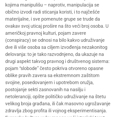
kojima manipulišu – naprotiv, manipulacija se
obično izvodi radi sticanja koristi, i to najčešće
materijalne, i sve pomenute grupe se trude da
ovakav svoj uticaj prošire na što veći broj osoba. U
američkoj pravnoj kulturi, pojam zavere
(conspiracy) se odnosi na bilo kakvo udruživanje
dve ili više osoba sa ciljem izvođenja nezakonitog
delovanja: to je tako razvodnjeno, da ukazuje na
drugi aspekt takvog pravnog i društvenog sistema:
pojam “slobode” često pokriva otvoreno opasne
oblike pravih zavera sa ekstremnom zaštitom
svojine, posedovanjem i upotrebom oružja,
postojanje sekti zasnovanih na nasilju i
netoleranciji, opšte političko udruživanje na štetu
velikog broja građana, ili čak masovno ugrožavanje
zdravlja zbog profita ili vojnog eksperimentisanja.