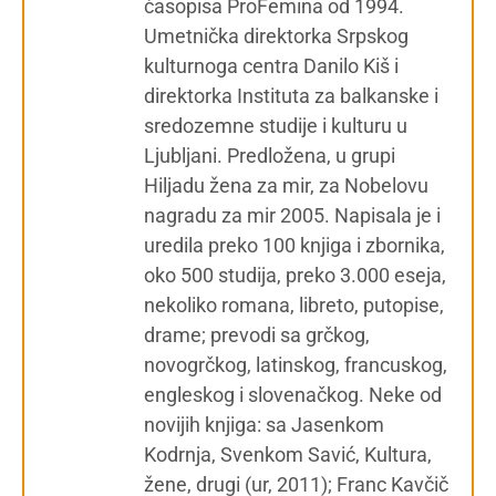
časopisa ProFemina od 1994.
Umetnička direktorka Srpskog
kulturnoga centra Danilo Kiš i
direktorka Instituta za balkanske i
sredozemne studije i kulturu u
Ljubljani. Predložena, u grupi
Hiljadu žena za mir, za Nobelovu
nagradu za mir 2005. Napisala je i
uredila preko 100 knjiga i zbornika,
oko 500 studija, preko 3.000 eseja,
nekoliko romana, libreto, putopise,
drame; prevodi sa grčkog,
novogrčkog, latinskog, francuskog,
engleskog i slovenačkog. Neke od
novijih knjiga: sa Jasenkom
Kodrnja, Svenkom Savić, Kultura,
žene, drugi (ur, 2011); Franc Kavčič