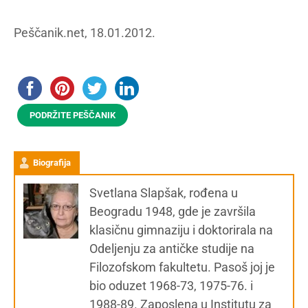
Peščanik.net, 18.01.2012.
PODRŽITE PEŠČANIK
Biografija
Svetlana Slapšak, rođena u
Beogradu 1948, gde je završila
klasičnu gimnaziju i doktorirala na
Odeljenju za antičke studije na
Filozofskom fakultetu. Pasoš joj je
bio oduzet 1968-73, 1975-76. i
1988-89. Zaposlena u Institutu za