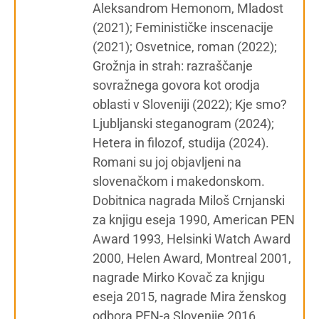
Aleksandrom Hemonom, Mladost
(2021); Feminističke inscenacije
(2021); Osvetnice, roman (2022);
Grožnja in strah: razraščanje
sovražnega govora kot orodja
oblasti v Sloveniji (2022); Kje smo?
Ljubljanski steganogram (2024);
Hetera in filozof, studija (2024).
Romani su joj objavljeni na
slovenačkom i makedonskom.
Dobitnica nagrada Miloš Crnjanski
za knjigu eseja 1990, American PEN
Award 1993, Helsinki Watch Award
2000, Helen Award, Montreal 2001,
nagrade Mirko Kovač za knjigu
eseja 2015, nagrade Mira ženskog
odbora PEN-a Slovenije 2016,