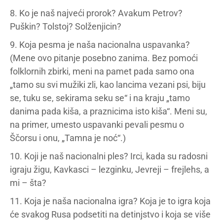
8. Ko je naš najveći prorok? Avakum Petrov?
Puškin? Tolstoj? Solženjicin?
9. Koja pesma je naša nacionalna uspavanka?
(Mene ovo pitanje posebno zanima. Bez pomoći
folklornih zbirki, meni na pamet pada samo ona
„tamo su svi mužiki zli, kao lancima vezani psi, biju
se, tuku se, sekirama seku se“ i na kraju „tamo
danima pada kiša, a praznicima isto kiša“. Meni su,
na primer, umesto uspavanki pevali pesmu o
Ščorsu i onu, „Tamna je noć“.)
10. Koji je naš nacionalni ples? Irci, kada su radosni
igraju žigu, Kavkasci – lezginku, Jevreji – frejlehs, a
mi – šta?
11. Koja je naša nacionalna igra? Koja je to igra koja
će svakog Rusa podsetiti na detinjstvo i koja se više