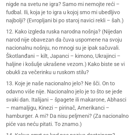
nigde na svetu ne igra? Samo mi nemojte reći –
fudbal. Ili, koja je to igra u kojoj smo mi ubedljivo
najbolji? (Evropljani bi po staroj navici rekli – šah.)
12. Kako izgleda ruska narodna nošnja? (Nijedan
narod nije obavezan da čuva uspomene na svoju
nacionalnu nošnju, no mnogi su je ipak sačuvali.
Škotlanđani – kilt, Japanci – kimono, Ukrajinci –
haljine i košulje ukrašene vezom.) Kako biste se vi
obukli za večerinku u ruskom stilu?
13. Koje je naše nacionalno jelo? Ne šči. On to
odavno više nije. Nacionalno jelo je to što se jede
svaki dan. Italijani – špagete ili makarone, Abhasci
– mamaljigu, Kinezi – pirinač, Amerikanci –
hamburger. A mi? Da nisu peljmeni? (Za nacionalno
piće vas neću pitati. To znamo.)