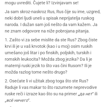
mogu uvrediti. Čujete li? Izvinjavam se!
Ja sam skroz-naskroz Rus, Rus čije su ime, uzgred,
neki dobri ljudi uneli u spisak neprijatelja ruskog
naroda. I dužan sam još nešto da vam kažem. Ja
ne znam odgovore na niže pobrojana pitanja.
1. Zašto vi za sebe mislite da ste Rus? Zbog čiste
krvi ili je u vaš krvotok (kao i u moj) osim ruskih
umešano još litar i po finskih, poljskih, turskih i
romskih leukocita? Možda zbog jezika? Da li je
maternji ruski jezik to što vas čini Rusom? Ili je
možda razlog tome nešto drugo?
2. Osećate li vi užitak zbog toga što ste Rus?
Raduje li vas makar to što razumete neprevodive
ruske reči i izraze kao što su na primer „
да нет
“ ili
„
вс
ё
ничего
“.