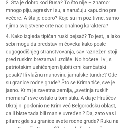
3. Šta je dobro kod Rusa? To što nije – znamo:
mnogo piju, agresivni su, a naručuju kapućino pre
večere. A šta je dobro? Koje su im pozitivne, samo
njima svojstvene crte nacionalnog karaktera?
4. Kako izgleda tipičan ruski pejsaž? To jest, ja lako
sebi mogu da predstavim čoveka kako posle
dugogodišnjeg stranstvovanja, sav raznežen stoji
pred ruskim brezama i uzdiše. No hoćete li vi, s
patriotskim ushićenjem ljubiti crni kamčatski
pesak? Ili vlažnu mahovinu jamalske tundre? Gde
su granice rodne grude? Što se Krima tiče, sve je
jasno. Krim je zavetna zemlja, „svetinja ruskih
mornara“ i sve ostalo u tom stilu. A da je Hruščov
Ukrajini poklonio ne Krim već Belgorodsku oblast,
da li biste tada bili manje uvređeni? Da, zato vas i
pitam: gde su granice svete rodne grude? Ruku na