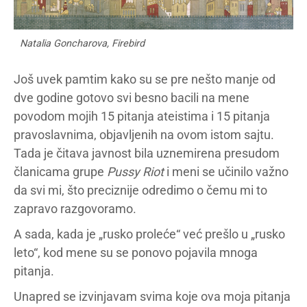
Natalia Goncharova, Firebird
Još uvek pamtim kako su se pre nešto manje od
dve godine gotovo svi besno bacili na mene
povodom mojih 15 pitanja ateistima i 15 pitanja
pravoslavnima, objavljenih na ovom istom sajtu.
Tada je čitava javnost bila uznemirena presudom
članicama grupe
Pussy Riot
i meni se učinilo važno
da svi mi, što preciznije odredimo o čemu mi to
zapravo razgovoramo.
A sada, kada je „rusko proleće“ već prešlo u „rusko
leto“, kod mene su se ponovo pojavila mnoga
pitanja.
Unapred se izvinjavam svima koje ova moja pitanja