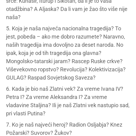
srce: Kunašir, Iturup i Šikotan, da li je to vaša
otadžbina? A Aljaska? Da li vam je žao što više nije
naša?
5. Koja je naša najveća nacionalna tragedija? To
jest, pobeda – ako me dobro razumete? Naravno,
naših tragedija ima dovoljno za deset naroda. No
ipak, koja je od tih tragedija ona glavna?
Mongolsko-tatarski jaram? Rascep Ruske crkve?
Viševekovno ropstvo? Revolucija? Kolektivizacija?
GULAG? Raspad Sovjetskog Saveza?
6. Kada je bio naš Zlatni vek? Za vreme Ivana IV?
Petra I? Za vreme Aleksandra I? Za vreme
vladavine Staljina? Ili je naš Zlatni vek nastupio sad,
pri vlasti Putina?
7. Ko je naš najveći heroj? Radion Osljabja? Knez
Požarski? Suvorov? Žukov?