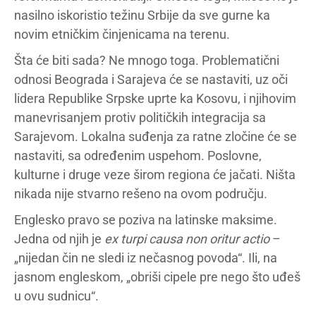
nasilno iskoristio težinu Srbije da sve gurne ka
novim etničkim činjenicama na terenu.
Šta će biti sada? Ne mnogo toga. Problematični
odnosi Beograda i Sarajeva će se nastaviti, uz oči
lidera Republike Srpske uprte ka Kosovu, i njihovim
manevrisanjem protiv političkih integracija sa
Sarajevom. Lokalna suđenja za ratne zločine će se
nastaviti, sa određenim uspehom. Poslovne,
kulturne i druge veze širom regiona će jačati. Ništa
nikada nije stvarno rešeno na ovom području.
Englesko pravo se poziva na latinske maksime.
Jedna od njih je
ex turpi causa non oritur actio
–
„nijedan čin ne sledi iz nečasnog povoda“. Ili, na
jasnom engleskom, „obriši cipele pre nego što uđeš
u ovu sudnicu“.