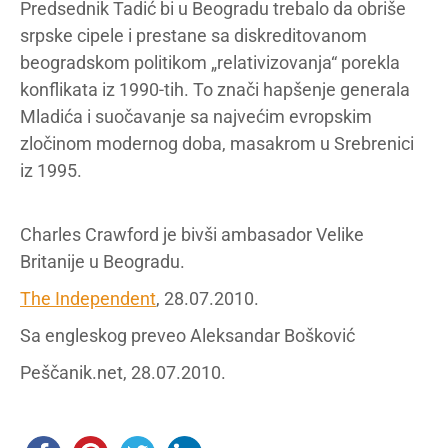
Predsednik Tadić bi u Beogradu trebalo da obriše
srpske cipele i prestane sa diskreditovanom
beogradskom politikom „relativizovanja“ porekla
konflikata iz 1990-tih. To znači hapšenje generala
Mladića i suočavanje sa najvećim evropskim
zločinom modernog doba, masakrom u Srebrenici
iz 1995.
Charles Crawford je bivši ambasador Velike
Britanije u Beogradu.
The Independent
, 28.07.2010.
Sa engleskog preveo Aleksandar Bošković
Peščanik.net, 28.07.2010.