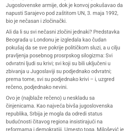
Jugoslovenske armije, dok je konvoj pokušavao da
napusti Sarajevo pod zaštitom UN, 3. maja 1992,
bio je nečasan i zločinački.
Ali da li su svi nečasni zločini jednaki? Predstavka
Beograda u Londonu je izgledala kao čudan
pokušaj da se sve pokrije političkom sluzi, a u cilju
pravljenja posebnog prosrpskog silogizma: Svi
odvratni ljudi su krivi; svi koji su bili uključeni u
zbivanja u Jugoslaviji su podjednako odvratni;
prema tome, svi su podjednako krivi – i, uzgred
rečeno, podjednako nevini.
Ovo je (najblaže rečeno) u neskladu sa
činjenicama. Kao najveća bivša jugoslovenska
republika, Srbija je mogla da odredi status
budućnosti čitavog regiona insistirajući na
reformama i demokratiji. Umesto toga, Milošević je