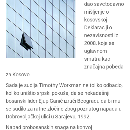
dao savetodavno
mišljenje o
kosovskoj
Deklaraciji o
nezavisnosti iz
2008, koje se
uglavnom
smatra kao
značajna pobeda
za Kosovo.
Sada je sudija Timothy Workman ne toliko odbacio,
koliko uništio srpski pokušaj da se nekadašnji
bosanski lider Ejup Ganić izruči Beogradu da bi mu
se sudilo za ratne zločine zbog poznatog napada u
Dobrovoljačkoj ulici u Sarajevu, 1992.
Napad probosanskih snaga na konvoj