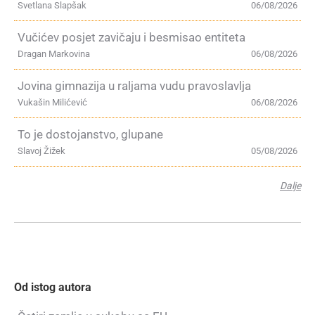
Svetlana Slapšak
06/08/2026
Vučićev posjet zavičaju i besmisao entiteta
Dragan Markovina
06/08/2026
Jovina gimnazija u raljama vudu pravoslavlja
Vukašin Milićević
06/08/2026
To je dostojanstvo, glupane
Slavoj Žižek
05/08/2026
Dalje
Od istog autora