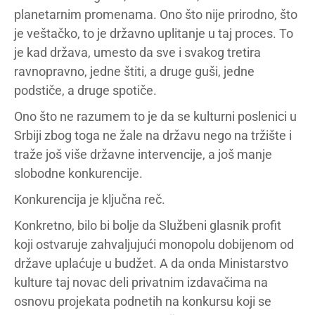
planetarnim promenama. Ono što nije prirodno, što
je veštačko, to je državno uplitanje u taj proces. To
je kad država, umesto da sve i svakog tretira
ravnopravno, jedne štiti, a druge guši, jedne
podstiče, a druge spotiče.
Ono što ne razumem to je da se kulturni poslenici u
Srbiji zbog toga ne žale na državu nego na tržište i
traže još više državne intervencije, a još manje
slobodne konkurencije.
Konkurencija je ključna reč.
Konkretno, bilo bi bolje da Službeni glasnik profit
koji ostvaruje zahvaljujući monopolu dobijenom od
države uplaćuje u budžet. A da onda Ministarstvo
kulture taj novac deli privatnim izdavačima na
osnovu projekata podnetih na konkursu koji se