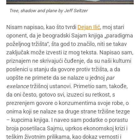
Tree, shadow and plane by Jeff Seltzer
Nisam napisao, kao što tvrdi
Dejan Ilić
, moj stari
oponent, da je beogradski Sajam knjiga „paradigma
poželjnog tržišta“, šta god to značilo, niti se takav
zaključak može izvesti iz mog teksta. Napisao sam,
priznajem ne skrivajući čuđenje, da su naši kulturni
poslenici u stanju da govore protiv tržišta, a da
uopšte ne primete da se nalaze u jednoj
par
exelance
tržišnoj ustanovi. Primetio sam, takođe,
da oni često, gotovo svi, izuzeci su retkost, s
prezrenjem govore o konzumentima svoje robe, o
onima koji se nalaze sa druge strane tržišne tezge
– kupcima knjiga. I naveo sam podatke o porastu
broja posetilaca Sajmu, uprkos ekonomskoj krizi i
teškim životnim prilikama, kao dokaz vernosti i