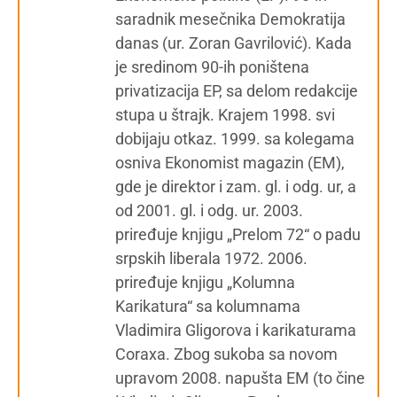
saradnik mesečnika Demokratija
danas (ur. Zoran Gavrilović). Kada
je sredinom 90-ih poništena
privatizacija EP, sa delom redakcije
stupa u štrajk. Krajem 1998. svi
dobijaju otkaz. 1999. sa kolegama
osniva Ekonomist magazin (EM),
gde je direktor i zam. gl. i odg. ur, a
od 2001. gl. i odg. ur. 2003.
priređuje knjigu „Prelom 72“ o padu
srpskih liberala 1972. 2006.
priređuje knjigu „Kolumna
Karikatura“ sa kolumnama
Vladimira Gligorova i karikaturama
Coraxa. Zbog sukoba sa novom
upravom 2008. napušta EM (to čine