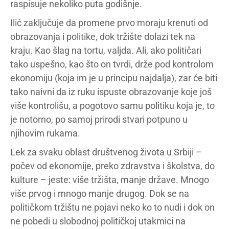
raspisuje nekoliko puta godišnje.
Ilić zaključuje da promene prvo moraju krenuti od
obrazovanja i politike, dok tržište dolazi tek na
kraju. Kao šlag na tortu, valjda. Ali, ako političari
tako uspešno, kao što on tvrdi, drže pod kontrolom
ekonomiju (koja im je u principu najdalja), zar će biti
tako naivni da iz ruku ispuste obrazovanje koje još
više kontrolišu, a pogotovo samu politiku koja je, to
je notorno, po samoj prirodi stvari potpuno u
njihovim rukama.
Lek za svaku oblast društvenog života u Srbiji –
počev od ekonomije, preko zdravstva i školstva, do
kulture – jeste: više tržišta, manje države. Mnogo
više prvog i mnogo manje drugog. Dok se na
političkom tržištu ne pojavi neko ko to nudi i dok on
ne pobedi u slobodnoj političkoj utakmici na