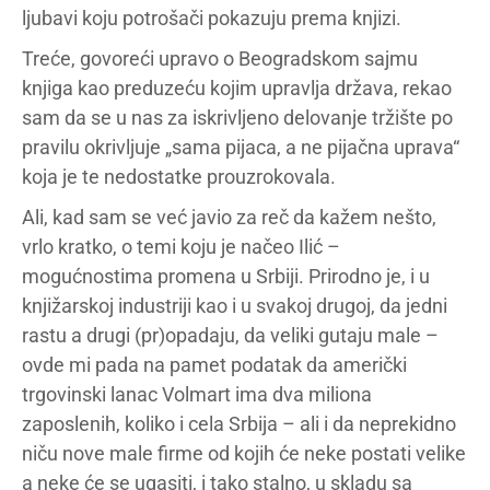
ljubavi koju potrošači pokazuju prema knjizi.
Treće, govoreći upravo o Beogradskom sajmu
knjiga kao preduzeću kojim upravlja država, rekao
sam da se u nas za iskrivljeno delovanje tržište po
pravilu okrivljuje „sama pijaca, a ne pijačna uprava“
koja je te nedostatke prouzrokovala.
Ali, kad sam se već javio za reč da kažem nešto,
vrlo kratko, o temi koju je načeo Ilić –
mogućnostima promena u Srbiji. Prirodno je, i u
knjižarskoj industriji kao i u svakoj drugoj, da jedni
rastu a drugi (pr)opadaju, da veliki gutaju male –
ovde mi pada na pamet podatak da američki
trgovinski lanac Volmart ima dva miliona
zaposlenih, koliko i cela Srbija – ali i da neprekidno
niču nove male firme od kojih će neke postati velike
a neke će se ugasiti, i tako stalno, u skladu sa