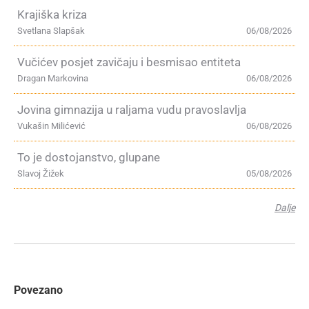
Krajiška kriza
Svetlana Slapšak
06/08/2026
Vučićev posjet zavičaju i besmisao entiteta
Dragan Markovina
06/08/2026
Jovina gimnazija u raljama vudu pravoslavlja
Vukašin Milićević
06/08/2026
To je dostojanstvo, glupane
Slavoj Žižek
05/08/2026
Dalje
Povezano