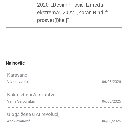
2020. „Desimir Tošić: Između
ekstrema“; 2022. „Zoran Đinđić:
prosvet(l)itelj“.
Najnovije
Karavane
Viktor Ivančić
06/08/2026
Kako izbeći AI ropstvo
Yanis Varoufakis
06/08/2026
Uloga žene u AI revoluciji
Ana Jovanović
06/08/2026