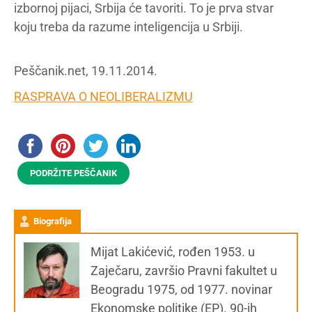
izbornoj pijaci, Srbija će tavoriti. To je prva stvar
koju treba da razume inteligencija u Srbiji.
Peščanik.net, 19.11.2014.
RASPRAVA O NEOLIBERALIZMU
PODRŽITE PEŠČANIK
Biografija
Mijat Lakićević, rođen 1953. u
Zaječaru, završio Pravni fakultet u
Beogradu 1975, od 1977. novinar
Ekonomske politike (EP). 90-ih