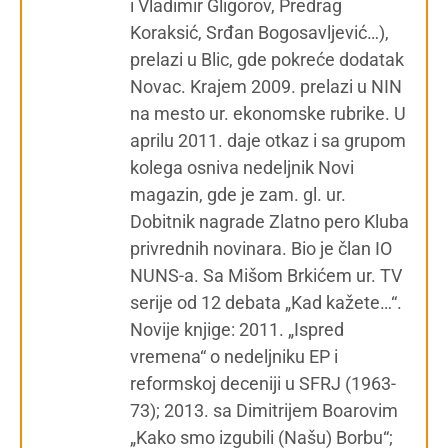
i Vladimir Gligorov, Predrag
Koraksić, Srđan Bogosavljević…),
prelazi u Blic, gde pokreće dodatak
Novac. Krajem 2009. prelazi u NIN
na mesto ur. ekonomske rubrike. U
aprilu 2011. daje otkaz i sa grupom
kolega osniva nedeljnik Novi
magazin, gde je zam. gl. ur.
Dobitnik nagrade Zlatno pero Kluba
privrednih novinara. Bio je član IO
NUNS-a. Sa Mišom Brkićem ur. TV
serije od 12 debata „Kad kažete…“.
Novije knjige: 2011. „Ispred
vremena“ o nedeljniku EP i
reformskoj deceniji u SFRJ (1963-
73); 2013. sa Dimitrijem Boarovim
„Kako smo izgubili (Našu) Borbu“;