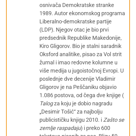
osnivača Demokratske stranke
1989. Autor ekonomskog programa
Liberalno-demokratske partije
(LDP). Njegov otac je bio prvi
predsednik Republike Makedonije,
Kiro Gligorov. Bio je stalni saradnik
Oksford analitike, pisao za Vol strit
žurnal i imao redovne kolumne u
više medija u jugoistočnoj Evropi. U
poslednje dve decenije Vladimir
Gligorov je na Peščaniku objavio
1.086 postova, od čega dve knjige (
Talog
za koju je dobio nagradu
„Desimir Tošić“ za najbolju
publicističku knjigu 2010. i
Zašto se
zemlje raspadaju
) i preko 600