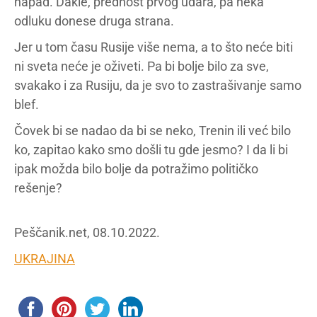
napad. Dakle, prednost prvog udara, pa neka
odluku donese druga strana.
Jer u tom času Rusije više nema, a to što neće biti
ni sveta neće je oživeti. Pa bi bolje bilo za sve,
svakako i za Rusiju, da je svo to zastrašivanje samo
blef.
Čovek bi se nadao da bi se neko, Trenin ili već bilo
ko, zapitao kako smo došli tu gde jesmo? I da li bi
ipak možda bilo bolje da potražimo političko
rešenje?
Peščanik.net, 08.10.2022.
UKRAJINA