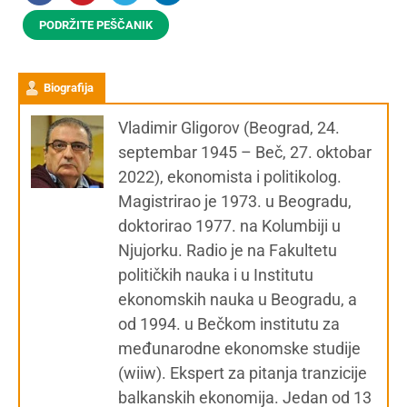
PODRŽITE PEŠČANIK
Biografija
Vladimir Gligorov (Beograd, 24.
septembar 1945 – Beč, 27. oktobar
2022), ekonomista i politikolog.
Magistrirao je 1973. u Beogradu,
doktorirao 1977. na Kolumbiji u
Njujorku. Radio je na Fakultetu
političkih nauka i u Institutu
ekonomskih nauka u Beogradu, a
od 1994. u Bečkom institutu za
međunarodne ekonomske studije
(wiiw). Ekspert za pitanja tranzicije
balkanskih ekonomija. Jedan od 13