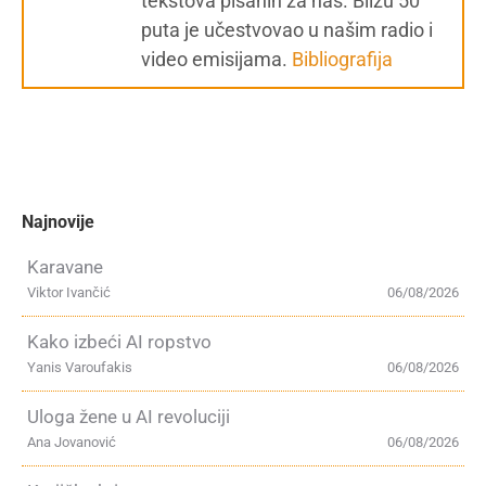
tekstova pisanih za nas. Blizu 50
puta je učestvovao u našim radio i
video emisijama.
Bibliografija
Najnovije
Karavane
Viktor Ivančić
06/08/2026
Kako izbeći AI ropstvo
Yanis Varoufakis
06/08/2026
Uloga žene u AI revoluciji
Ana Jovanović
06/08/2026