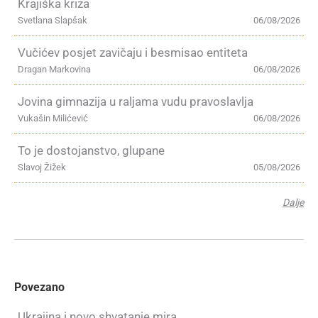
Krajiška kriza
Svetlana Slapšak
06/08/2026
Vučićev posjet zavičaju i besmisao entiteta
Dragan Markovina
06/08/2026
Jovina gimnazija u raljama vudu pravoslavlja
Vukašin Milićević
06/08/2026
To je dostojanstvo, glupane
Slavoj Žižek
05/08/2026
Dalje
Povezano
Ukrajina i novo shvatanje mira