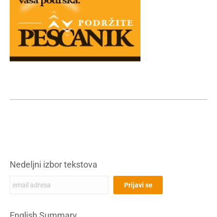
Nedeljni izbor tekstova
English Summary