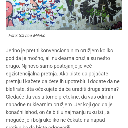
Foto: Slavica Miletić
Jedno je pretiti konvencionalnim oružjem koliko
god da je moćno, ali nuklearna oružja su nešto
drugo. Njihovo samo postojanje je već
egzistencijalna pretnja. Ako biste da pojačate
pretnju i kažete da ćete ih upotrebiti i dodate da ne
blefirate, šta očekujete da će uraditi druga strana?
Gledaće da vas u tome pretekne, da vas odmah
napadne nuklearnim oružjem. Jer koji god da je
konačni ishod, on će biti u najmanju ruku isti, a
moguće je i bolji ukoliko ne čekate na napad
protivnika da biste odgovorili.