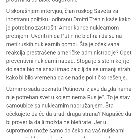
U skorašnjem intervjuu, član ruskog Saveta za
inostranu politiku i odbranu Dmitri Trenin kaže kako
je potrebno zastrašiti Amerikance nuklearnom
pretnjom. Uveriti ih da Putin ne blefira i da su na
meti ruskih nuklearnih bombi. Šta je očekivana
reakcija prestrašene američke administracije? Opet
preventivni nuklearni napad. Stoga je sistem koji je
do sada bio na snazi imao za cilj da se umanji strah
kako bi bilo vremena da se nađe političko rešenje.
Uzmimo sada poznatu Putinovu izjavu da „da nama
nije potreban svet u kojem nema Rusije“. To je stav
samoubice sa nuklearnim naoružanjem. Šta
očekujete da će da uradi druga strana? Napašće da
bi proverila da li možda ne blefirate. Jer u
suprotnom može samo da čeka na vaš nuklearni