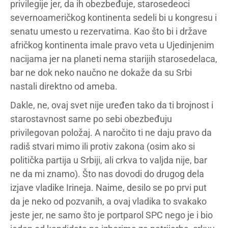
privilegije jer, da ih obezbeđuje, starosedeoci
severnoameričkog kontinenta sedeli bi u kongresu i
senatu umesto u rezervatima. Kao što bi i države
afričkog kontinenta imale pravo veta u Ujedinjenim
nacijama jer na planeti nema starijih starosedelaca,
bar ne dok neko naučno ne dokaže da su Srbi
nastali direktno od ameba.
Dakle, ne, ovaj svet nije uređen tako da ti brojnost i
starostavnost same po sebi obezbeđuju
privilegovan položaj. A naročito ti ne daju pravo da
radiš stvari mimo ili protiv zakona (osim ako si
politička partija u Srbiji, ali crkva to valjda nije, bar
ne da mi znamo). Što nas dovodi do drugog dela
izjave vladike Irineja. Naime, desilo se po prvi put
da je neko od pozvanih, a ovaj vladika to svakako
jeste jer, ne samo što je portparol SPC nego je i bio