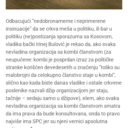
Odbacujući ”nedobronamerne i neprimerene
insinuacije” da se crkva meša u politiku, ili bar u
politiku (ne)postizanja sporazuma sa Kosovom,
vladika bački Irinej Bulović je rekao da, ako svaka
nevladina organizacija sa kombi članstvom (za
neupućene: kombi je posprdan izraz za političke
stranke korišćen devedesetih u značenju ”toliko su
malobrojni da celokupno članstvo staje u kombi”,
slično kao kada biste danas vladike i ostale crkvene
poslenike nazvali džip organizacijom jer staju,
tačnije – sedaju samo u džipove), elem, ako svaka
nevladina organizacija sa kombi članstvom smatra
da ima prava da bude konsultovana, onda to pravo
najviše ima SPC jer su njeni vernici apsolutna