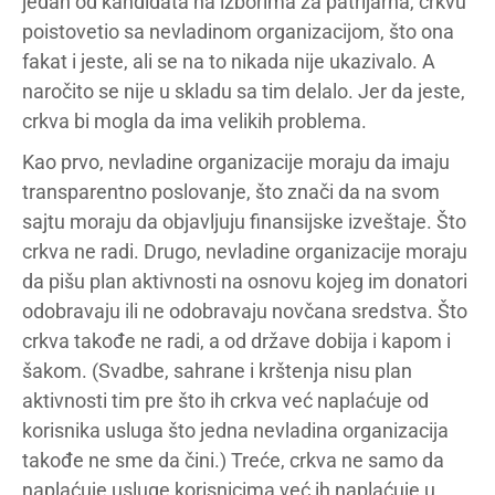
jedan od kandidata na izborima za patrijarha, crkvu
poistovetio sa nevladinom organizacijom, što ona
fakat i jeste, ali se na to nikada nije ukazivalo. A
naročito se nije u skladu sa tim delalo. Jer da jeste,
crkva bi mogla da ima velikih problema.
Kao prvo, nevladine organizacije moraju da imaju
transparentno poslovanje, što znači da na svom
sajtu moraju da objavljuju finansijske izveštaje. Što
crkva ne radi. Drugo, nevladine organizacije moraju
da pišu plan aktivnosti na osnovu kojeg im donatori
odobravaju ili ne odobravaju novčana sredstva. Što
crkva takođe ne radi, a od države dobija i kapom i
šakom. (Svadbe, sahrane i krštenja nisu plan
aktivnosti tim pre što ih crkva već naplaćuje od
korisnika usluga što jedna nevladina organizacija
takođe ne sme da čini.) Treće, crkva ne samo da
naplaćuje usluge korisnicima već ih naplaćuje u