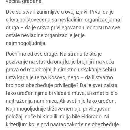
većina građana.
Dve su stvari zanimljive u ovoj izjavi. Prva, da je
crkva poistovećena sa nevladinim organizacijama i
druga – da je crkva privilegovana u odnosu na sve
ostale nevladine organizacije jer je
najmnogoljudnija.
Počnimo od ove druge. Na stranu to što je
pozivanje na stav da onaj ko je brojniji ima veća
prava od malobrojnijih direktno uskakanje sebi u
usta kada je tema Kosovo, nego – da li stvarno
brojnost obezbeđuje privilegije? Da je svet zaista
tako uređen njime bi vladale muve, a izmet bi bio
najtraženija namirnica. Ali svet nije tako uređen.
Najmnogoljudnije države nemaju privilegovan
položaj inače bi Kina ili Indija bile Eldorado. Ni
kriterijum ko je prvi nastao takođe ne obezbeđuje