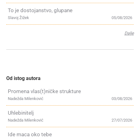
To je dostojanstvo, glupane
Slavoj Žižek
05/08/2026
Dalje
Od istog autora
Promena vlas(t)ničke strukture
Nadežda Milenković
03/08/2026
Uhlebinitelj
Nadežda Milenković
27/07/2026
Ide maca oko tebe