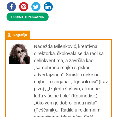
PODRŽITE PEŠČANIK
Biografija
Nadežda Milenković, kreativna
direktorka, školovala se da radi sa
delinkventima, a završila kao
„samohrana majka srpskog
advertajzinga“. Smislila neke od
najboljih slogana: „Ili jesi ili nisi“ (Lav
pivo) , „Izgleda šašavo, ali mene
leđa više ne bole“ (Kosmodisk),
„Ako vam je dobro, onda ništa“
(Peščanik)... Radila u reklamnim
agencijama:
Mark-plan, Sači,