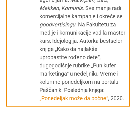
Mekken, Komunis
. Sve manje radi
komercijalne kampanje i okreće se
g
oodvertisingu
. Na Fakultetu za
medije i komunikacije vodila master
kurs: Idejologija. Autorka bestseler
knjige „Kako da najlakše
upropastite rođeno dete“,
dugogodišnje rubrike „Pun kufer
marketinga“ u nedeljniku Vreme i
kolumne ponedeljkom na portalu
Peščanik. Poslednja knjiga:
„Ponedeljak može da počne“
, 2020.