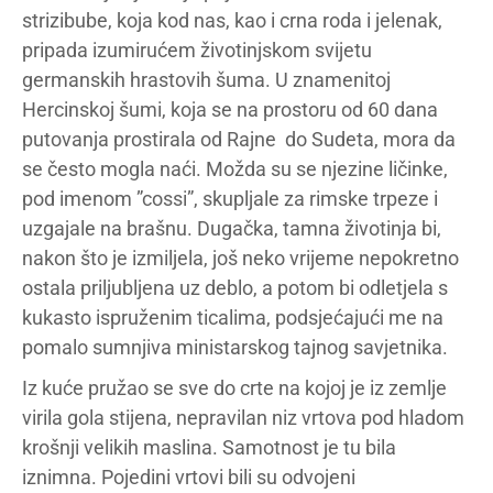
strizibube, koja kod nas, kao i crna roda i jelenak,
pripada izumirućem životinjskom svijetu
germanskih hrastovih šuma. U znamenitoj
Hercinskoj šumi, koja se na prostoru od 60 dana
putovanja prostirala od Rajne do Sudeta, mora da
se često mogla naći. Možda su se njezine ličinke,
pod imenom ”cossi”, skupljale za rimske trpeze i
uzgajale na brašnu. Dugačka, tamna životinja bi,
nakon što je izmiljela, još neko vrijeme nepokretno
ostala priljubljena uz deblo, a potom bi odletjela s
kukasto ispruženim ticalima, podsjećajući me na
pomalo sumnjiva ministarskog tajnog savjetnika.
Iz kuće pružao se sve do crte na kojoj je iz zemlje
virila gola stijena, nepravilan niz vrtova pod hladom
krošnji velikih maslina. Samotnost je tu bila
iznimna. Pojedini vrtovi bili su odvojeni