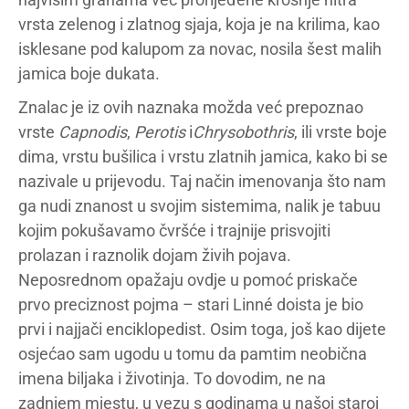
vrsta zelenog i zlatnog sjaja, koja je na krilima, kao
isklesane pod kalupom za novac, nosila šest malih
jamica boje dukata.
Znalac je iz ovih naznaka možda već prepoznao
vrste
Capnodis
,
Perotis
i
Chrysobothris
, ili vrste boje
dima, vrstu bušilica i vrstu zlatnih jamica, kako bi se
nazivale u prijevodu. Taj način imenovanja što nam
ga nudi znanost u svojim sistemima, nalik je tabuu
kojim pokušavamo čvršće i trajnije prisvojiti
prolazan i raznolik dojam živih pojava.
Neposrednom opažaju ovdje u pomoć priskače
prvo preciznost pojma – stari Linné doista je bio
prvi i najjači enciklopedist. Osim toga, još kao dijete
osjećao sam ugodu u tomu da pamtim neobična
imena biljaka i životinja. To dovodim, ne na
zadnjem mjestu, u vezu s godinama u našoj staroj