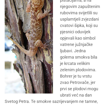
pistacijama, a na
njegovim zapuštenim
rubovima svijetlili su
usplamtjeli zvjezdani
cvatovi šipka, koji su
pjesnici oduvijek
opjevali kao simbol
vatrene južnjačke
ljubavi. Jedna
golema smokva bila
je krcata velikim
zelenim plodovima.
Bohrer je tu vrstu
zvao Petrovače, jer
prvi se plodovi mogu
ubrati već na dan
Svetog Petra. Te smokve sazrijevanjem ne tamne,