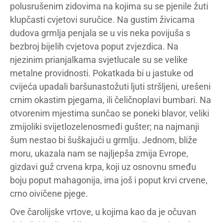
polusrušenim zidovima na kojima su se pjenile žuti
klupčasti cvjetovi suručice. Na gustim živicama
dudova grmlja penjala se u vis neka povijuša s
bezbroj bijelih cvjetova poput zvjezdica. Na
njezinim prianjalkama svjetlucale su se velike
metalne providnosti. Pokatkada bi u jastuke od
cvijeća upadali baršunastožuti ljuti stršljeni, urešeni
crnim okastim pjegama, ili čeličnoplavi bumbari. Na
otvorenim mjestima sunčao se poneki blavor, veliki
zmijoliki svijetlozelenosmeđi gušter; na najmanji
šum nestao bi šuškajući u grmlju. Jednom, bliže
moru, ukazala nam se najljepša zmija Evrope,
gizdavi guž crvena krpa, koji uz osnovnu smeđu
boju poput mahagonija, ima još i poput krvi crvene,
crno oivičene pjege.
Ove čarolijske vrtove, u kojima kao da je očuvan