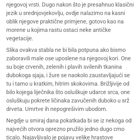
njegovoj vrsti. Dugo nakon što je presahnuo klasični
jezik u srednjovjekovlju, ovdje nalazimo na kasni
oblik njegove praktične primjene, gotovo kao na
morene u kojima rastu ostaci neke antičke
vegetacije.
Slika ovakva stabla ne bi bila potpuna ako bismo
zaboravili male ose uposlene na njegovoj kori. One
su boje crvenih, zelenih i plavih svilenih tkanina
dubokoga sjaja, i žure se naokolo zaustavljajući se
tu i tamo u kratkim, hitrim skokovima. Brižljivije od
bilo kojega liječnika što osluškuje udarce srca, one
osluškuju pokrete ličinaka zavučenih duboko u srž
drveta. Umrtve ih nepogrešivim ubodom.
Negdje u smiraj dana pokatkada bi se iz nekoga od
najvećih otvora oprezno pružilo jedno dugo crno
ticalo. Najavljivalo je pojavu velike hrastove