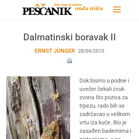
Dalmatinski boravak II
ERNST JÜNGER
28/04/2010
Dok bismo u podne i
uvečer čekali zvuk
zvona što poziva za
trpezu, rado bih se
zadržavao u velikom
vrtu iza kuće. Bio je
zasađen bademima i