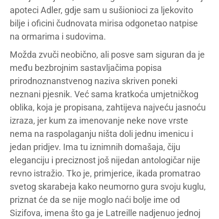
apoteci Adler, gdje sam u sušionioci za ljekovito
bilje i oficini čudnovata mirisa odgonetao natpise
na ormarima i sudovima.
Možda zvuči neobično, ali posve sam siguran da je
među bezbrojnim sastavljačima popisa
prirodnoznanstvenog naziva skriven poneki
neznani pjesnik. Već sama kratkoća umjetničkog
oblika, koja je propisana, zahtijeva najveću jasnoću
izraza, jer kum za imenovanje neke nove vrste
nema na raspolaganju ništa doli jednu imenicu i
jedan pridjev. Ima tu iznimnih domašaja, čiju
eleganciju i preciznost još nijedan antologičar nije
revno istražio. Tko je, primjerice, ikada promatrao
svetog skarabeja kako neumorno gura svoju kuglu,
priznat će da se nije moglo naći bolje ime od
Sizifova, imena što ga je Latreille nadjenuo jednoj