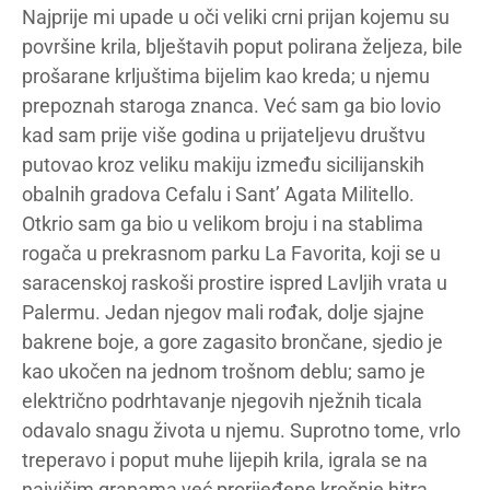
Najprije mi upade u oči veliki crni prijan kojemu su
površine krila, blještavih poput polirana željeza, bile
prošarane krljuštima bijelim kao kreda; u njemu
prepoznah staroga znanca. Već sam ga bio lovio
kad sam prije više godina u prijateljevu društvu
putovao kroz veliku makiju između sicilijanskih
obalnih gradova Cefalu i Sant’ Agata Militello.
Otkrio sam ga bio u velikom broju i na stablima
rogača u prekrasnom parku La Favorita, koji se u
saracenskoj raskoši prostire ispred Lavljih vrata u
Palermu. Jedan njegov mali rođak, dolje sjajne
bakrene boje, a gore zagasito brončane, sjedio je
kao ukočen na jednom trošnom deblu; samo je
električno podrhtavanje njegovih nježnih ticala
odavalo snagu života u njemu. Suprotno tome, vrlo
treperavo i poput muhe lijepih krila, igrala se na
najvišim granama već prorijeđene krošnje hitra