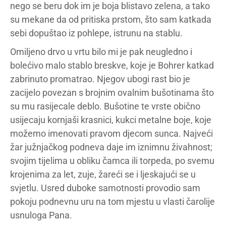
nego se beru dok im je boja blistavo zelena, a tako
su mekane da od pritiska prstom, što sam katkada
sebi dopuštao iz pohlepe, istrunu na stablu.
Omiljeno drvo u vrtu bilo mi je pak neugledno i
bolećivo malo stablo breskve, koje je Bohrer katkad
zabrinuto promatrao. Njegov ubogi rast bio je
zacijelo povezan s brojnim ovalnim bušotinama što
su mu rasijecale deblo. Bušotine te vrste obično
usijecaju kornjaši krasnici, kukci metalne boje, koje
možemo imenovati pravom djecom sunca. Najveći
žar južnjačkog podneva daje im iznimnu živahnost;
svojim tijelima u obliku čamca ili torpeda, po svemu
krojenima za let, zuje, žareći se i ljeskajući se u
svjetlu. Usred duboke samotnosti provodio sam
pokoju podnevnu uru na tom mjestu u vlasti čarolije
usnuloga Pana.