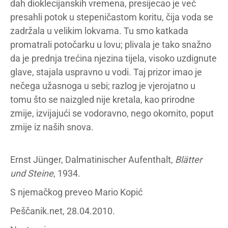
dah dioklecijanskih vremena, presijecao je već
presahli potok u stepeničastom koritu, čija voda se
zadržala u velikim lokvama. Tu smo katkada
promatrali potočarku u lovu; plivala je tako snažno
da je prednja trećina njezina tijela, visoko uzdignute
glave, stajala uspravno u vodi. Taj prizor imao je
nečega užasnoga u sebi; razlog je vjerojatno u
tomu što se naizgled nije kretala, kao prirodne
zmije, izvijajući se vodoravno, nego okomito, poput
zmije iz naših snova.
Ernst Jünger, Dalmatinischer Aufenthalt,
Blätter
und Steine
, 1934.
S njemačkog preveo Mario Kopić
Peščanik.net, 28.04.2010.