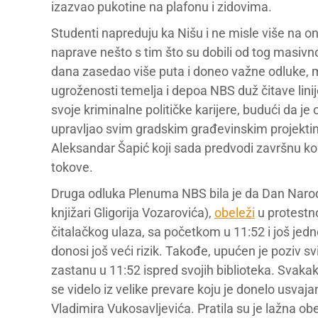
izazvao pukotine na plafonu i zidovima.
Studenti napreduju ka Nišu i ne misle više na on
naprave nešto s tim što su dobili od tog masiv
dana zasedao više puta i doneo važne odluke, 
ugroženosti temelja i depoa NBS duž čitave linij
svoje kriminalne političke karijere, budući da 
upravljao svim gradskim građevinskim projektim
Aleksandar Šapić koji sada predvodi završnu ko
tokove.
Druga odluka Plenuma NBS bila je da Dan Narodn
knjižari Gligorija Vozarovića),
obeleži
u protestn
čitalačkog ulaza, sa početkom u 11:52 i još je
donosi još veći rizik. Takođe, upućen je poziv 
zastanu u 11:52 ispred svojih biblioteka. Svakako
se videlo iz velike prevare koju je donelo usvaj
Vladimira Vukosavljevića. Pratila su je lažna o