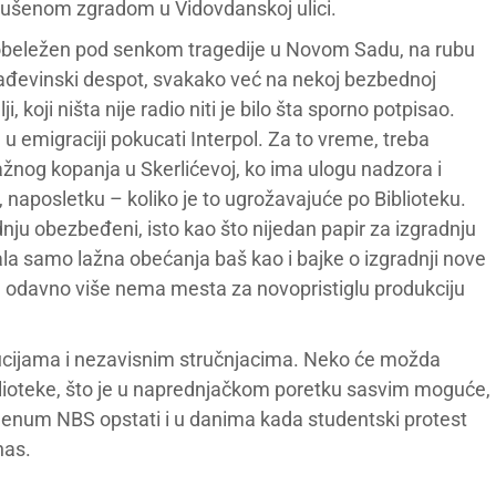
urušenom zgradom u Vidovdanskoj ulici.
 obeležen pod senkom tragedije u Novom Sadu, na rubu
građevinski despot, svakako već na nekoj bezbednoj
, koji ništa nije radio niti je bilo šta sporno potpisao.
emigraciji pokucati Interpol. Za to vreme, treba
aražnog kopanja u Skerlićevoj, ko ima ulogu nadzora i
 naposletku – koliko je to ugrožavajuće po Biblioteku.
adnju obezbeđeni, isto kao što nijedan papir za izgradnju
a samo lažna obećanja baš kao i bajke o izgradnji nove
a odavno više nema mesta za novopristiglu produkciju
itucijama i nezavisnim stručnjacima. Neko će možda
Biblioteke, što je u naprednjačkom poretku sasvim moguće,
Plenum NBS opstati i u danima kada studentski protest
nas.