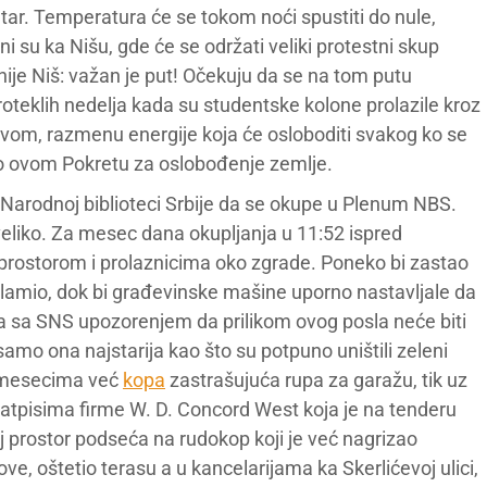
etar. Temperatura će se tokom noći spustiti do nule,
i su ka Nišu, gde će se održati veliki protestni skup
 nije Niš: važan je put! Očekuju da se na tom putu
roteklih nedelja kada su studentske kolone prolazile kroz
štvom, razmenu energije koja će osloboditi svakog ko se
io ovom Pokretu za oslobođenje zemlje.
 Narodnoj biblioteci Srbije da se okupe u Plenum NBS.
 veliko. Za mesec dana okupljanja u 11:52 ispred
 prostorom i prolaznicima oko zgrade. Poneko bi zastao
lamio, dok bi građevinske mašine uporno nastavljale da
ana sa SNS upozorenjem da prilikom ovog posla neće biti
amo ona najstarija kao što su potpuno uništili zeleni
se mesecima već
kopa
zastrašujuća rupa za garažu, tik uz
natpisima firme W. D. Concord West koja je na tenderu
aj prostor podseća na rudokop koji je već nagrizao
ve, oštetio terasu a u kancelarijama ka Skerlićevoj ulici,