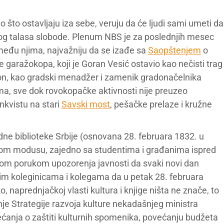
o što ostavljaju iza sebe, veruju da će ljudi sami umeti da
nog talasa slobode. Plenum NBS je za poslednjih mesec
među njima, najvažniju da se izađe sa
Saopštenjem
o
e garažokopa, koji je Goran Vesić ostavio kao nečisti trag
je on, kao gradski menadžer i zamenik gradonačelnika
a, sve dok rovokopačke aktivnosti nije preuzeo
nkvistu na stari
Savski most
, pešačke prelaze i kružne
e biblioteke Srbije (osnovana 28. februara 1832. u
om modusu, zajedno sa studentima i građanima ispred
dnom porukom upozorenja javnosti da svaki novi dan
svim koleginicama i kolegama da u petak 28. februara
, naprednjačkoj vlasti kultura i knjige ništa ne znače, to
anje Strategije razvoja kulture nekadašnjeg ministra
bećanja o zaštiti kulturnih spomenika, povećanju budžeta