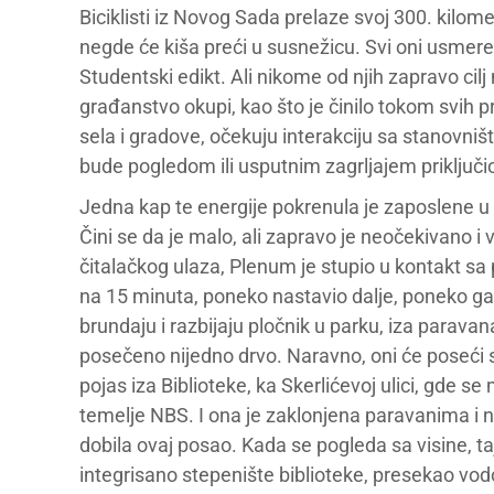
Biciklisti iz Novog Sada prelaze svoj 300. kilom
negde će kiša preći u susnežicu. Svi oni usmeren
Studentski edikt. Ali nikome od njih zapravo cilj
građanstvo okupi, kao što je činilo tokom svih p
sela i gradove, očekuju interakciju sa stanovni
bude pogledom ili usputnim zagrljajem priključ
Jedna kap te energije pokrenula je zaposlene u
Čini se da je malo, ali zapravo je neočekivano i
čitalačkog ulaza, Plenum je stupio u kontakt sa
na 15 minuta, poneko nastavio dalje, poneko ga
brundaju i razbijaju pločnik u parku, iza parav
posečeno nijedno drvo. Naravno, oni će poseći s
pojas iza Biblioteke, ka Skerlićevoj ulici, gde 
temelje NBS. I ona je zaklonjena paravanima i 
dobila ovaj posao. Kada se pogleda sa visine, t
integrisano stepenište biblioteke, presekao vodo