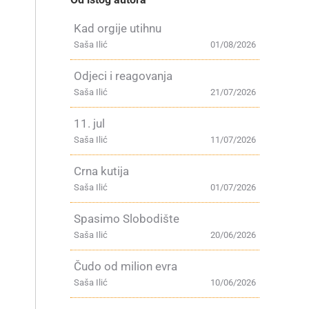
Kad orgije utihnu
Saša Ilić
01/08/2026
Odjeci i reagovanja
Saša Ilić
21/07/2026
11. jul
Saša Ilić
11/07/2026
Crna kutija
Saša Ilić
01/07/2026
Spasimo Slobodište
Saša Ilić
20/06/2026
Čudo od milion evra
Saša Ilić
10/06/2026