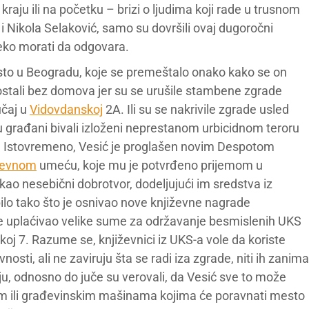
 kraju ili na početku – brizi o ljudima koji rade u trusnom
 i Nikola Selaković, samo su dovršili ovaj dugoročni
neko morati da odgovara.
to u Beogradu, koje se premeštalo onako kako se on
i ostali bez domova jer su se urušile stambene zgrade
učaj u
Vidovdanskoj
2A. Ili su se nakrivile zgrade usled
 su građani bivali izloženi neprestanom urbicidnom teroru
a. Istovremeno, Vesić je proglašen novim Despotom
ževnom
umeću, koje mu je potvrđeno prijemom u
kao nesebični dobrotvor, dodeljujući im sredstva iz
o tako što je osnivao nove književne nagrade
 je uplaćivao velike sume za održavanje besmislenih UKS
koj 7. Razume se, književnici iz UKS-a vole da koriste
osti, ali ne zaviruju šta se radi iza zgrade, niti ih zanima
uju, odnosno do juče su verovali, da Vesić sve to može
om ili građevinskim mašinama kojima će poravnati mesto