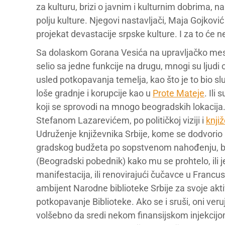
za kulturu, brizi o javnim i kulturnim dobrima, na
polju kulture. Njegovi nastavljači, Maja Gojković
projekat devastacije srpske kulture. I za to će 
Sa dolaskom Gorana Vesića na upravljačko mes
selio sa jedne funkcije na drugu, mnogi su ljud
usled potkopavanja temelja, kao što je to bio sl
loše gradnje i korupcije kao u
Prote Mateje
. Ili
koji se sprovodi na mnogo beogradskih lokacij
Stefanom Lazarevićem, po političkoj viziji i
knji
Udruženje književnika Srbije, kome se dodvorio 
gradskog budžeta po sopstvenom nahođenju, bil
(Beogradski pobednik) kako mu se prohtelo, ili
manifestacija, ili renovirajući čučavce u Francus
ambijent Narodne biblioteke Srbije za svoje aktivn
potkopavanje Biblioteke. Ako se i sruši, oni ver
volšebno da sredi nekom finansijskom injekcij