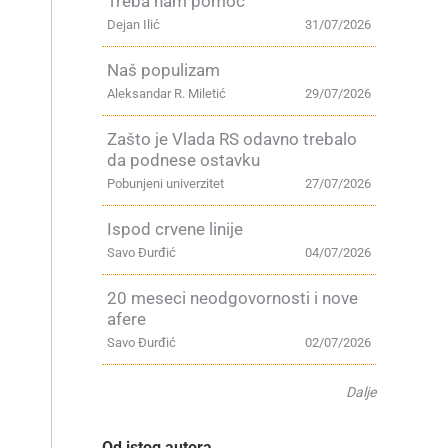
Treba nam pomoć
Dejan Ilić
31/07/2026
Naš populizam
Aleksandar R. Miletić
29/07/2026
Zašto je Vlada RS odavno trebalo
da podnese ostavku
Pobunjeni univerzitet
27/07/2026
Ispod crvene linije
Savo Đurđić
04/07/2026
20 meseci neodgovornosti i nove
afere
Savo Đurđić
02/07/2026
Dalje
Od istog autora