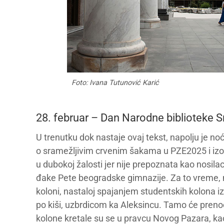
Foto: Ivana Tutunović Karić
28. februar – Dan Narodne biblioteke Sr
U trenutku dok nastaje ovaj tekst, napolju je noć
o sramežljivim crvenim šakama u PZE2025 i izosta
u dubokoj žalosti jer nije prepoznata kao nosilac
đake Pete beogradske gimnazije. Za to vreme, nji
koloni, nastaloj spajanjem studentskih kolona i
po kiši, uzbrdicom ka Aleksincu. Tamo će prenoći
kolone kretale su se u pravcu Novog Pazara, kao 