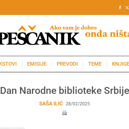
KSTOVI
EMISIJE
PREVODI
TEME
KNJIG
KSTOVI
EMISIJE
PREVODI
TEME
KNJIG
Dan Narodne biblioteke Srbij
SAŠA ILIĆ
28/02/2025