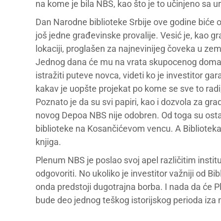
na kome je bila NBS, kao što je to učinjeno sa 
Dan Narodne biblioteke Srbije ove godine biće
još jedne građevinske provalije. Vesić je, kao 
lokaciji, proglašen za najnevinijeg čoveka u zemlji
Jednog dana će mu na vrata skupocenog doma u 
istražiti puteve novca, videti ko je investitor g
kakav je uopšte projekat po kome se sve to radi,
Poznato je da su svi papiri, kao i dozvola za gr
novog Depoa NBS nije odobren. Od toga su ostal
biblioteke na Kosančićevom vencu. A Bibliotek
knjiga.
Plenum NBS je poslao svoj apel različitim inst
odgovoriti. No ukoliko je investitor važniji od 
onda predstoji dugotrajna borba. I nada da će 
bude deo jednog teškog istorijskog perioda iza 