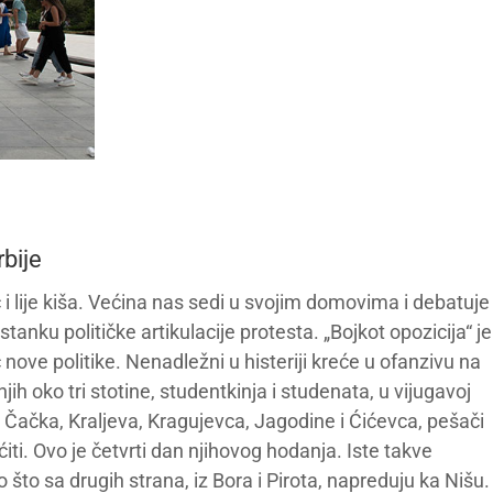
bije
 i lije kiša. Većina nas sedi u svojim domovima i debatuje
nku političke artikulacije protesta. „Bojkot opozicija“ je
 nove politike. Nenadležni u histeriji kreće u ofanzivu na
h oko tri stotine, studentkinja i studenata, u vijugavoj
z Čačka, Kraljeva, Kragujevca, Jagodine i Ćićevca, pešači
ti. Ovo je četvrti dan njihovog hodanja. Iste takve
što sa drugih strana, iz Bora i Pirota, napreduju ka Nišu.