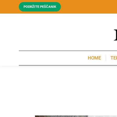
PODRŽITE PEŠČANIK
HOME
TE
HOME
TE