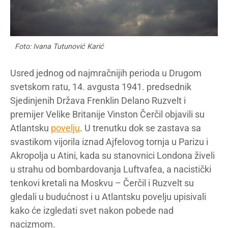
Foto: Ivana Tutunović Karić
Usred jednog od najmračnijih perioda u Drugom
svetskom ratu, 14. avgusta 1941. predsednik
Sjedinjenih Država Frenklin Delano Ruzvelt i
premijer Velike Britanije Vinston Čerčil objavili su
Atlantsku
povelju
. U trenutku dok se zastava sa
svastikom vijorila iznad Ajfelovog tornja u Parizu i
Akropolja u Atini, kada su stanovnici Londona živeli
u strahu od bombardovanja Luftvafea, a nacistički
tenkovi kretali na Moskvu – Čerčil i Ruzvelt su
gledali u budućnost i u Atlantsku povelju upisivali
kako će izgledati svet nakon pobede nad
nacizmom.