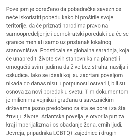
Poveljom je određeno da pobedničke saveznice
neće iskoristiti pobedu kako bi proširile svoje
teritorije, da će priznati narodima pravo na
samoopredeljenje i demokratski poredak i da će se
granice menjati samo uz pristanak lokalnog
stanovništva. Podsticala se globalna saradnja, koja
će unaprediti živote svih stanovnika na planeti i
omogućiti svim ljudima da žive bez straha, nasilja i
oskudice. Iako se ideali koji su zacrtani poveljom
nikada do danas nisu u potpunosti ostvarili, bili su
osnova za novi poredak u svetu. Tim dokumentom
je milionima vojnika i građana u savezničkim
državama jasno predočeno za šta se bore i za šta
žrtvuju živote. Atlantska povelja je otvorila put za
kraj imperijalizma i oslobađanje žena, crnih ljudi,
Jevreja, pripadnika LGBTQ+ zajednice i drugih