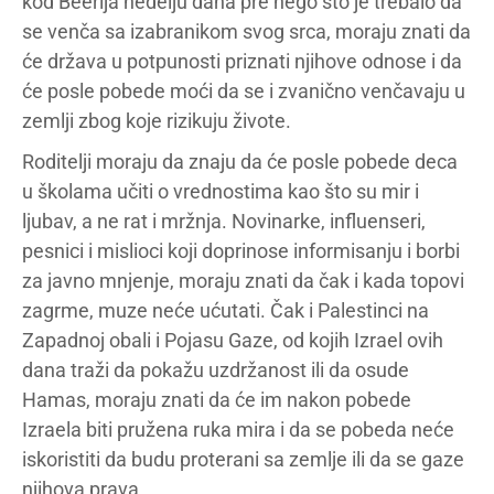
kod Beerija nedelju dana pre nego što je trebalo da
se venča sa izabranikom svog srca, moraju znati da
će država u potpunosti priznati njihove odnose i da
će posle pobede moći da se i zvanično venčavaju u
zemlji zbog koje rizikuju živote.
Roditelji moraju da znaju da će posle pobede deca
u školama učiti o vrednostima kao što su mir i
ljubav, a ne rat i mržnja. Novinarke, influenseri,
pesnici i mislioci koji doprinose informisanju i borbi
za javno mnjenje, moraju znati da čak i kada topovi
zagrme, muze neće ućutati. Čak i Palestinci na
Zapadnoj obali i Pojasu Gaze, od kojih Izrael ovih
dana traži da pokažu uzdržanost ili da osude
Hamas, moraju znati da će im nakon pobede
Izraela biti pružena ruka mira i da se pobeda neće
iskoristiti da budu proterani sa zemlje ili da se gaze
njihova prava.