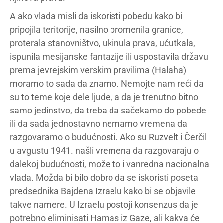
A ako vlada misli da iskoristi pobedu kako bi
pripojila teritorije, nasilno promenila granice,
proterala stanovništvo, ukinula prava, ućutkala,
ispunila mesijanske fantazije ili uspostavila državu
prema jevrejskim verskim pravilima (Halaha)
moramo to sada da znamo. Nemojte nam reći da
su to teme koje dele ljude, a da je trenutno bitno
samo jedinstvo, da treba da sačekamo do pobede
ili da sada jednostavno nemamo vremena da
razgovaramo o budućnosti. Ako su Ruzvelt i Čerčil
u avgustu 1941. našli vremena da razgovaraju o
dalekoj budućnosti, može to i vanredna nacionalna
vlada. Možda bi bilo dobro da se iskoristi poseta
predsednika Bajdena Izraelu kako bi se objavile
takve namere. U Izraelu postoji konsenzus da je
potrebno eliminisati Hamas iz Gaze, ali kakva će