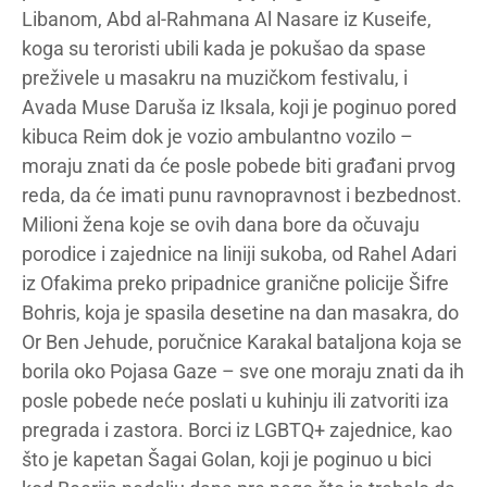
Libanom, Abd al-Rahmana Al Nasare iz Kuseife,
koga su teroristi ubili kada je pokušao da spase
preživele u masakru na muzičkom festivalu, i
Avada Muse Daruša iz Iksala, koji je poginuo pored
kibuca Reim dok je vozio ambulantno vozilo –
moraju znati da će posle pobede biti građani prvog
reda, da će imati punu ravnopravnost i bezbednost.
Milioni žena koje se ovih dana bore da očuvaju
porodice i zajednice na liniji sukoba, od Rahel Adari
iz Ofakima preko pripadnice granične policije Šifre
Bohris, koja je spasila desetine na dan masakra, do
Or Ben Jehude, poručnice Karakal bataljona koja se
borila oko Pojasa Gaze – sve one moraju znati da ih
posle pobede neće poslati u kuhinju ili zatvoriti iza
pregrada i zastora. Borci iz LGBTQ+ zajednice, kao
što je kapetan Šagai Golan, koji je poginuo u bici