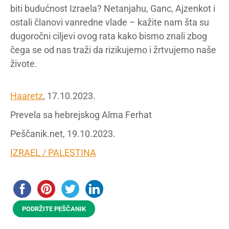
biti budućnost Izraela? Netanjahu, Ganc, Ajzenkot i
ostali članovi vanredne vlade – kažite nam šta su
dugoročni ciljevi ovog rata kako bismo znali zbog
čega se od nas traži da rizikujemo i žrtvujemo naše
živote.
Haaretz
, 17.10.2023.
Prevela sa hebrejskog Alma Ferhat
Peščanik.net, 19.10.2023.
IZRAEL / PALESTINA
PODRŽITE PEŠČANIK