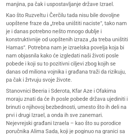
manjina, pa čak i uspostavljanje države Izrael.
Kao što Ruzveltu i Čerčilu tada nisu bile dovoljne
uopštene fraze da „treba uništiti naciste“, tako nam
je i danas potrebno nešto mnogo dublje i
konstruktivnije od uopštenih izraza „da treba uništiti
Hamas“. Potrebna nam je izraelska povelja koja bi
nam objasnila kako će izgledati naši životi posle
pobede i koji su to pozitivni ciljevi zbog kojih se
danas od miliona vojnika i građana traži da rizikuju,
pa čak i žrtvuju svoje živote.
Stanovnici Beeria i Sderota, Kfar Aze i Ofakima
moraju znati da će ih posle pobede država ujediniti i
brinuti o njihovoj bezbednosti, umesto što ih deli na
prvi i drugi Izrael, a onda ih sve zanemari.
Nejevrejski građani Izraela – kao što su porodice
poručnika Alima Sada, koji je poginuo na granici sa