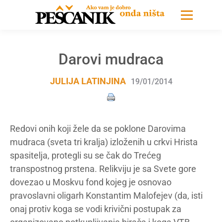
Darovi mudraca
JULIJA LATINJINA
19/01/2014
Redovi onih koji žele da se poklone Darovima
mudraca (sveta tri kralja) izloženih u crkvi Hrista
spasitelja, protegli su se čak do Trećeg
transpostnog prstena. Relikviju je sa Svete gore
dovezao u Moskvu fond kojeg je osnovao
pravoslavni oligarh Konstantim Malofejev (da, isti
onaj protiv koga se vodi krivični postupak za