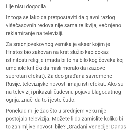
Ilije nisu dogodila.
Iz toga se lako da pretpostaviti da glavni razlog
višečasovnih redova nije sama relikvija, već njeno
reklamiranje na televiziji.
Za srednjovekovnog vernika je ekser kojim je
Hristos bio zakovan na krst služio kao dokaz
istinitosti religije (mada bi to na bilo kog čoveka koji
ume iole kritički da misli moralo da izazove
suprotan efekat). Za deo građana savremene
Rusije, televizijske novosti imaju isti efekat. Ako su
na televiziji prikazali čudesnu pojavu blagodatnog
ognja, znači da to i jeste čudo.
Ponekad mi je žao što u srednjem veku nije
postojala televizija. Možete li da zamislite koliko bi
to zanimljive novosti bile? „Građani Venecije! Danas