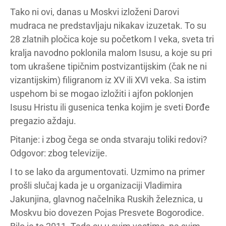
Tako ni ovi, danas u Moskvi izloženi Darovi
mudraca ne predstavljaju nikakav izuzetak. To su
28 zlatnih pločica koje su početkom I veka, sveta tri
kralja navodno poklonila malom Isusu, a koje su pri
tom ukrašene tipičnim postvizantijskim (čak ne ni
vizantijskim) filigranom iz XV ili XVI veka. Sa istim
uspehom bi se mogao izložiti i ajfon poklonjen
Isusu Hristu ili gusenica tenka kojim je sveti Đorđe
pregazio aždaju.
Pitanje: i zbog čega se onda stvaraju toliki redovi?
Odgovor: zbog televizije.
I to se lako da argumentovati. Uzmimo na primer
prošli slučaj kada je u organizaciji Vladimira
Jakunjina, glavnog načelnika Ruskih železnica, u
Moskvu bio dovezen Pojas Presvete Bogorodice.