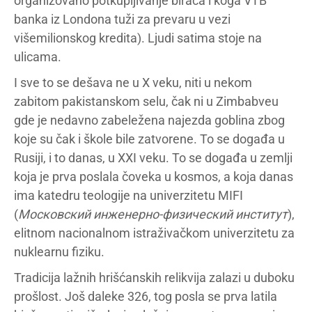
organizovano potkupljivanje birača i koga VTB
banka iz Londona tuži za prevaru u vezi
višemilionskog kredita). Ljudi satima stoje na
ulicama.
I sve to se dešava ne u X veku, niti u nekom
zabitom pakistanskom selu, čak ni u Zimbabveu
gde je nedavno zabeležena najezda goblina zbog
koje su čak i škole bile zatvorene. To se događa u
Rusiji, i to danas, u XXI veku. To se događa u zemlji
koja je prva poslala čoveka u kosmos, a koja danas
ima katedru teologije na univerzitetu MIFI
(
Московский инженерно-физический институт
),
elitnom nacionalnom istraživačkom univerzitetu za
nuklearnu fiziku.
Tradicija lažnih hrišćanskih relikvija zalazi u duboku
prošlost. Još daleke 326, tog posla se prva latila