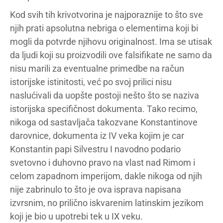
Kod svih tih krivotvorina je najporaznije to što sve
njih prati apsolutna nebriga o elementima koji bi
mogli da potvrde njihovu originalnost. Ima se utisak
da ljudi koji su proizvodili ove falsifikate ne samo da
nisu marili za eventualne primedbe na račun
istorijske istinitosti, već po svoj prilici nisu
naslućivali da uopšte postoji nešto što se naziva
istorijska specifičnost dokumenta. Tako recimo,
nikoga od sastavljača takozvane Konstantinove
darovnice, dokumenta iz IV veka kojim je car
Konstantin papi Silvestru I navodno podario
svetovno i duhovno pravo na vlast nad Rimom i
celom zapadnom imperijom, dakle nikoga od njih
nije zabrinulo to što je ova isprava napisana
izvrsnim, no prilično iskvarenim latinskim jezikom
koji je bio u upotrebi tek u IX veku.