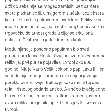
drži do sebe nije se mogao zamisliti bez parčeta
svete plaštanice ili, u najgorem slučaju, bez eksera
kojim je Isus bio prikovan za sveti krst. Relikvije su
imale ogroman uticaj na prestiž, broj hodočasnika i
trgovačku delatnost grada u čijoj se crkvi ona
nalazila. Često su ih jedni drugima krali.
Među njima je posebno popularan bio sveti
prepucijum Isusa Hrista. Ova, po svemu izvanredna
relikvija, prvi put se pojavila u Evropi oko 800
godine. Nju je Karlo Veliki poklonio papi Lavu III i on
se tada nije mnogo zamarao oko objašnjavanja
porekla ove relikvije. Rekao je kako mu je taj deo
tela Hristovog podario anđeo. A anđeo je očigledno
bio vrlo štedar, jer nakon kratkog vremena, istom
ovom relikvijom je bilo opskrbljeno još 20 crkava u
Evropi.