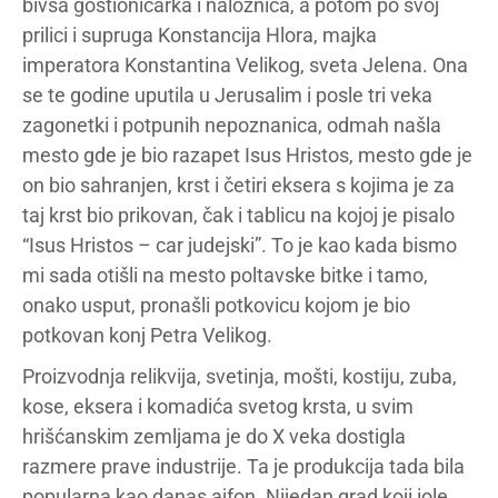
bivša gostioničarka i naložnica, a potom po svoj
prilici i supruga Konstancija Hlora, majka
imperatora Konstantina Velikog, sveta Jelena. Ona
se te godine uputila u Jerusalim i posle tri veka
zagonetki i potpunih nepoznanica, odmah našla
mesto gde je bio razapet Isus Hristos, mesto gde je
on bio sahranjen, krst i četiri eksera s kojima je za
taj krst bio prikovan, čak i tablicu na kojoj je pisalo
“Isus Hristos – car judejski”. To je kao kada bismo
mi sada otišli na mesto poltavske bitke i tamo,
onako usput, pronašli potkovicu kojom je bio
potkovan konj Petra Velikog.
Proizvodnja relikvija, svetinja, mošti, kostiju, zuba,
kose, eksera i komadića svetog krsta, u svim
hrišćanskim zemljama je do X veka dostigla
razmere prave industrije. Ta je produkcija tada bila
popularna kao danas ajfon. Nijedan grad koji iole