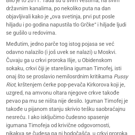
Bilo je to 2011. Tada su u svim vestima, na svim
državnim kanalima, po nekoliko puta na dan
objavljivali kako je „ova svetinja, prvi put posle
hiljadu i po godina napustila tlo Grčke“ i hiljade ljudi
se gušilo u redovima.
Međutim, jedno parče tog istog pojasa se već
odavno nalazilo (i još uvek se nalazi) u Moskvi.
Čuvaju ga u crkvi proroka Ilije, u Obidenskom
sokaku, crkvi čiji je starešina iguman Timofej, isti
onaj što se proslavio nemilosrdnim kritikama
Pussy
Riot
, krštenjem ćerke pop-pevača Kirkorova koji je,
uzgred, na amvonu oltara njegove crkve takođe
pevao pa mu se ništa nije desilo. Iguman Timofej je
takođe u pijanom stanju skrivio tešku saobraćajnu
nesreću. I ako isključimo čudesno spasenje
igumana Timofeja od krivične odgovornosti,
nikakva se čudesa pa ni hodočašća, u crkvi proroka