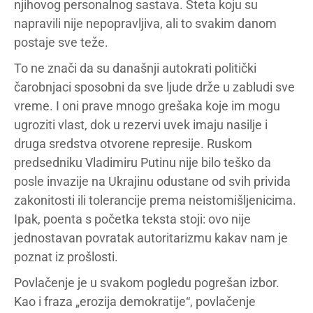
njihovog personalnog sastava. Šteta koju su
napravili nije nepopravljiva, ali to svakim danom
postaje sve teže.
To ne znači da su današnji autokrati politički
čarobnjaci sposobni da sve ljude drže u zabludi sve
vreme. I oni prave mnogo grešaka koje im mogu
ugroziti vlast, dok u rezervi uvek imaju nasilje i
druga sredstva otvorene represije. Ruskom
predsedniku Vladimiru Putinu nije bilo teško da
posle invazije na Ukrajinu odustane od svih privida
zakonitosti ili tolerancije prema neistomišljenicima.
Ipak, poenta s početka teksta stoji: ovo nije
jednostavan povratak autoritarizmu kakav nam je
poznat iz prošlosti.
Povlačenje je u svakom pogledu pogrešan izbor.
Kao i fraza „erozija demokratije“, povlačenje