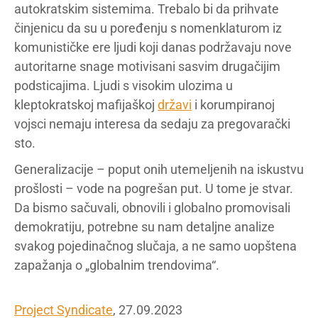
autokratskim sistemima. Trebalo bi da prihvate
činjenicu da su u poređenju s nomenklaturom iz
komunističke ere ljudi koji danas podržavaju nove
autoritarne snage motivisani sasvim drugačijim
podsticajima. Ljudi s visokim ulozima u
kleptokratskoj mafijaškoj
državi
i korumpiranoj
vojsci nemaju interesa da sedaju za pregovarački
sto.
Generalizacije – poput onih utemeljenih na iskustvu
prošlosti – vode na pogrešan put. U tome je stvar.
Da bismo sačuvali, obnovili i globalno promovisali
demokratiju, potrebne su nam detaljne analize
svakog pojedinačnog slučaja, a ne samo uopštena
zapažanja o „globalnim trendovima“.
Project Syndicate
, 27.09.2023