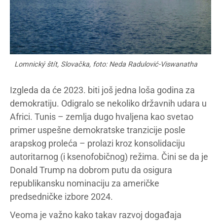
Lomnický štít, Slovačka, foto: Neda Radulović-Viswanatha
Izgleda da će 2023. biti još jedna loša godina za
demokratiju. Odigralo se nekoliko državnih udara u
Africi. Tunis – zemlja dugo hvaljena kao svetao
primer uspešne demokratske tranzicije posle
arapskog proleća – prolazi kroz konsolidaciju
autoritarnog (i ksenofobičnog) režima. Čini se da je
Donald Trump na dobrom putu da osigura
republikansku nominaciju za američke
predsedničke izbore 2024.
Veoma je važno kako takav razvoj događaja