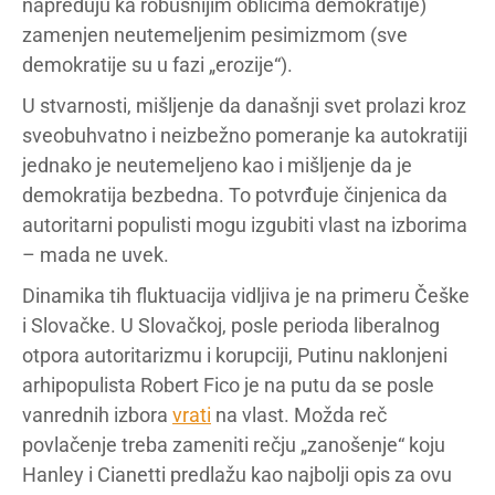
napreduju ka robusnijim oblicima demokratije)
zamenjen neutemeljenim pesimizmom (sve
demokratije su u fazi „erozije“).
U stvarnosti, mišljenje da današnji svet prolazi kroz
sveobuhvatno i neizbežno pomeranje ka autokratiji
jednako je neutemeljeno kao i mišljenje da je
demokratija bezbedna. To potvrđuje činjenica da
autoritarni populisti mogu izgubiti vlast na izborima
– mada ne uvek.
Dinamika tih fluktuacija vidljiva je na primeru Češke
i Slovačke. U Slovačkoj, posle perioda liberalnog
otpora autoritarizmu i korupciji, Putinu naklonjeni
arhipopulista Robert Fico je na putu da se posle
vanrednih izbora
vrati
na vlast. Možda reč
povlačenje treba zameniti rečju „zanošenje“ koju
Hanley i Cianetti predlažu kao najbolji opis za ovu