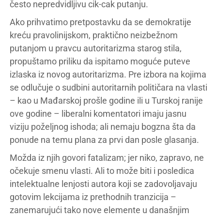
često nepredvidljivu cik-cak putanju.
Ako prihvatimo pretpostavku da se demokratije
kreću pravolinijskom, praktično neizbežnom
putanjom u pravcu autoritarizma starog stila,
propuštamo priliku da ispitamo moguće puteve
izlaska iz novog autoritarizma. Pre izbora na kojima
se odlučuje o sudbini autoritarnih političara na vlasti
– kao u Mađarskoj prošle godine ili u Turskoj ranije
ove godine – liberalni komentatori imaju jasnu
viziju poželjnog ishoda; ali nemaju bogzna šta da
ponude na temu plana za prvi dan posle glasanja.
Možda iz njih govori fatalizam; jer niko, zapravo, ne
očekuje smenu vlasti. Ali to može biti i posledica
intelektualne lenjosti autora koji se zadovoljavaju
gotovim lekcijama iz prethodnih tranzicija –
zanemarujući tako nove elemente u današnjim