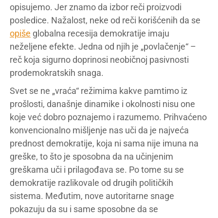
opisujemo. Jer znamo da izbor reči proizvodi
posledice. Nažalost, neke od reči korišćenih da se
opiše
globalna recesija demokratije imaju
neželjene efekte. Jedna od njih je „povlačenje“ –
reč koja sigurno doprinosi neobičnoj pasivnosti
prodemokratskih snaga.
Svet se ne „vraća“ režimima kakve pamtimo iz
prošlosti, današnje dinamike i okolnosti nisu one
koje već dobro poznajemo i razumemo. Prihvaćeno
konvencionalno mišljenje nas uči da je najveća
prednost demokratije, koja ni sama nije imuna na
greške, to što je sposobna da na učinjenim
greškama uči i prilagođava se. Po tome su se
demokratije razlikovale od drugih političkih
sistema. Međutim, nove autoritarne snage
pokazuju da su i same sposobne da se