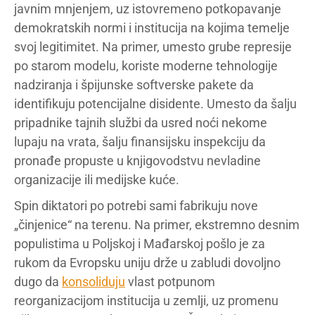
javnim mnjenjem, uz istovremeno potkopavanje
demokratskih normi i institucija na kojima temelje
svoj legitimitet. Na primer, umesto grube represije
po starom modelu, koriste moderne tehnologije
nadziranja i špijunske softverske pakete da
identifikuju potencijalne disidente. Umesto da šalju
pripadnike tajnih službi da usred noći nekome
lupaju na vrata, šalju finansijsku inspekciju da
pronađe propuste u knjigovodstvu nevladine
organizacije ili medijske kuće.
Spin diktatori po potrebi sami fabrikuju nove
„činjenice“ na terenu. Na primer, ekstremno desnim
populistima u Poljskoj i Mađarskoj pošlo je za
rukom da Evropsku uniju drže u zabludi dovoljno
dugo da
konsoliduju
vlast potpunom
reorganizacijom institucija u zemlji, uz promenu