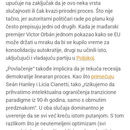
upućuje na zaključak da je ovo neka vrsta
slučajnosti ili čak kvazi-prirodni proces. Što nije
tačno, jer autoritarni političari rade po planu koji
često prepisuju jedni od drugih. Kada je mađarski
premijer Victor Orbán jednom pokazao kako se EU
može držati u mraku da bi se kupilo vreme za
konsolidaciju autokratije, drugi su učinili isto,
uključujući i vladajuću partiju u
Poljskoj
.
„Povlačenje“ takođe implicira da je tekuća recesija
demokratije linearan proces. Kao što
primećuju
Seán Hanley i Licia Cianetti, tako „rizikujemo da
prihvatimo intelektualna ograničenja tranzicione
paradigme iz 90-ih godina, samo s obrnutim
predznakom“. U oba slučaja dominantno je
uverenje da se svi već kreću istom putanjom. S tom
razlikom što je neutemeljeni optimizam (svi