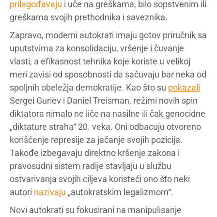
prilagođavaju
i uče na greškama, bilo sopstvenim ili
greškama svojih prethodnika i saveznika.
Zapravo, moderni autokrati imaju gotov priručnik sa
uputstvima za konsolidaciju, vršenje i čuvanje
vlasti, a efikasnost tehnika koje koriste u velikoj
meri zavisi od sposobnosti da sačuvaju bar neka od
spoljnih obeležja demokratije. Kao što su
pokazali
Sergei Guriev i Daniel Treisman, režimi novih spin
diktatora nimalo ne liče na nasilne ili čak genocidne
„diktature straha“ 20. veka. Oni odbacuju otvoreno
korišćenje represije za jačanje svojih pozicija.
Takođe izbegavaju direktno kršenje zakona i
pravosudni sistem radije stavljaju u službu
ostvarivanja svojih ciljeva koristeći ono što neki
autori
nazivaju
„autokratskim legalizmom“.
Novi autokrati su fokusirani na manipulisanje