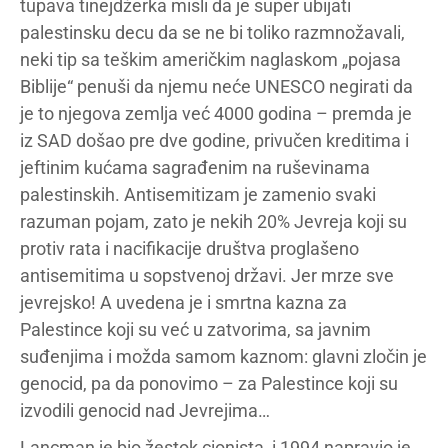
tupava tinejdžerka misli da je super ubijati
palestinsku decu da se ne bi toliko razmnožavali,
neki tip sa teškim američkim naglaskom „pojasa
Biblije“ penuši da njemu neće UNESCO negirati da
je to njegova zemlja već 4000 godina – premda je
iz SAD došao pre dve godine, privučen kreditima i
jeftinim kućama sagrađenim na ruševinama
palestinskih. Antisemitizam je zamenio svaki
razuman pojam, zato je nekih 20% Jevreja koji su
protiv rata i nacifikacije društva proglašeno
antisemitima u sopstvenoj državi. Jer mrze sve
jevrejsko! A uvedena je i smrtna kazna za
Palestince koji su već u zatvorima, sa javnim
suđenjima i možda samom kaznom: glavni zločin je
genocid, pa da ponovimo – za Palestince koji su
izvodili genocid nad Jevrejima…
Lancman je bio žestok cionista, i 1994 napravio je