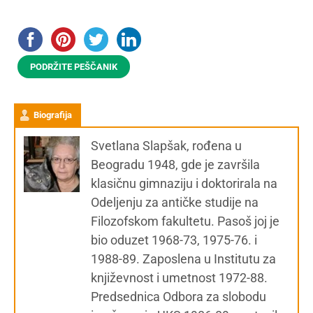
PODRŽITE PEŠČANIK
Biografija
Svetlana Slapšak, rođena u
Beogradu 1948, gde je završila
klasičnu gimnaziju i doktorirala na
Odeljenju za antičke studije na
Filozofskom fakultetu. Pasoš joj je
bio oduzet 1968-73, 1975-76. i
1988-89. Zaposlena u Institutu za
književnost i umetnost 1972-88.
Predsednica Odbora za slobodu