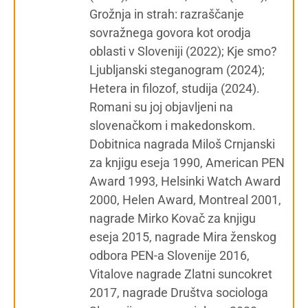
Grožnja in strah: razraščanje
sovražnega govora kot orodja
oblasti v Sloveniji (2022); Kje smo?
Ljubljanski steganogram (2024);
Hetera in filozof, studija (2024).
Romani su joj objavljeni na
slovenačkom i makedonskom.
Dobitnica nagrada Miloš Crnjanski
za knjigu eseja 1990, American PEN
Award 1993, Helsinki Watch Award
2000, Helen Award, Montreal 2001,
nagrade Mirko Kovač za knjigu
eseja 2015, nagrade Mira ženskog
odbora PEN-a Slovenije 2016,
Vitalove nagrade Zlatni suncokret
2017, nagrade Društva sociologa