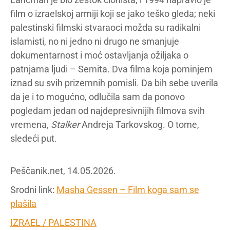
film o izraelskoj armiji koji se jako teško gleda; neki
palestinski filmski stvaraoci možda su radikalni
islamisti, no ni jedno ni drugo ne smanjuje
dokumentarnost i moć ostavljanja ožiljaka o
patnjama ljudi – Semita. Dva filma koja pominjem
iznad su svih prizemnih pomisli. Da bih sebe uverila
da je i to mogućno, odlučila sam da ponovo
pogledam jedan od najdepresivnijih filmova svih
vremena,
Stalker
Andreja Tarkovskog. O tome,
sledeći put.
Peščanik.net, 14.05.2026.
Srodni link:
Masha Gessen – Film koga sam se
plašila
IZRAEL / PALESTINA