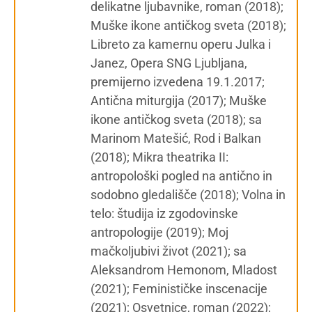
delikatne ljubavnike, roman (2018);
Muške ikone antičkog sveta (2018);
Libreto za kamernu operu Julka i
Janez, Opera SNG Ljubljana,
premijerno izvedena 19.1.2017;
Antična miturgija (2017); Muške
ikone antičkog sveta (2018); sa
Marinom Matešić, Rod i Balkan
(2018); Mikra theatrika II:
antropološki pogled na antično in
sodobno gledališče (2018); Volna in
telo: študija iz zgodovinske
antropologije (2019); Moj
mačkoljubivi život (2021); sa
Aleksandrom Hemonom, Mladost
(2021); Feminističke inscenacije
(2021); Osvetnice, roman (2022);