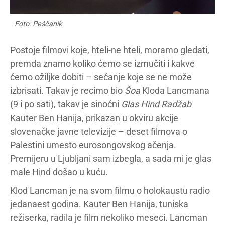
Foto: Peščanik
Postoje filmovi koje, hteli-ne hteli, moramo gledati,
premda znamo koliko ćemo se izmučiti i kakve
ćemo ožiljke dobiti – sećanje koje se ne može
izbrisati. Takav je recimo bio
Šoa
Kloda Lancmana
(9 i po sati), takav je sinoćni
Glas Hind Radžab
Kauter Ben Hanija, prikazan u okviru akcije
slovenačke javne televizije – deset filmova o
Palestini umesto eurosongovskog ačenja.
Premijeru u Ljubljani sam izbegla, a sada mi je glas
male Hind došao u kuću.
Klod Lancman je na svom filmu o holokaustu radio
jedanaest godina. Kauter Ben Hanija, tuniska
režiserka, radila je film nekoliko meseci. Lancman