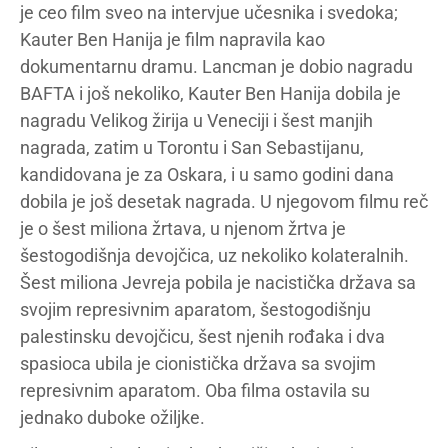
je ceo film sveo na intervjue učesnika i svedoka;
Kauter Ben Hanija je film napravila kao
dokumentarnu dramu. Lancman je dobio nagradu
BAFTA i još nekoliko, Kauter Ben Hanija dobila je
nagradu Velikog žirija u Veneciji i šest manjih
nagrada, zatim u Torontu i San Sebastijanu,
kandidovana je za Oskara, i u samo godini dana
dobila je još desetak nagrada. U njegovom filmu reč
je o šest miliona žrtava, u njenom žrtva je
šestogodišnja devojčica, uz nekoliko kolateralnih.
Šest miliona Jevreja pobila je nacistička država sa
svojim represivnim aparatom, šestogodišnju
palestinsku devojčicu, šest njenih rođaka i dva
spasioca ubila je cionistička država sa svojim
represivnim aparatom. Oba filma ostavila su
jednako duboke ožiljke.