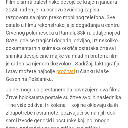
Film o smrti palestinske devojčice krajem januara
2024. rađen je na osnovu zvučnog zapisa
razgovora sa njom preko mobilnog telefona. Sve
ostalo u filmu rekonstrukcija je događanja u centru
Crvenog polumeseca u Ramali, 83km. udaljenoj od
Gaze, gde se tragični događaj odvijao, uz nekoliko
dokumentarnih snimaka otkrića ostataka žrtava i
snimka devojčicine majke sa mlađim bratom: film
je rađen sa njenom dozvolom. Sadržaj, faktografiju
i stav možete najbolje
pročitati
u članku Maše
Gesen na Peščaniku.
Ja ne mogu da prestanem da povezujem dva filma.
Žrtve holokausta postale su žrtve svojih naslednika
– ne više od dva, tri kolena – koji ne oklevaju da ih
zloupotrebe i osramote, pozivajući se na njih dok
sami izvode genocid i postupke koji po mnogo