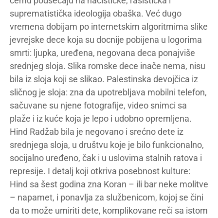
čemu podsećaju na nacističke, rasistička i
suprematistička ideologija obaška. Već dugo
vremena dobijam po internetskim algoritmima slike
jevrejske dece koja su docnije pobijena u logorima
smrti: ljupka, uređena, negovana deca ponajviše
srednjeg sloja. Slika romske dece inače nema, nisu
bila iz sloja koji se slikao. Palestinska devojčica iz
sličnog je sloja: zna da upotrebljava mobilni telefon,
sačuvane su njene fotografije, video snimci sa
plaže i iz kuće koja je lepo i udobno opremljena.
Hind Radžab bila je negovano i srećno dete iz
srednjega sloja, u društvu koje je bilo funkcionalno,
socijalno uređeno, čak i u uslovima stalnih ratova i
represije. I detalj koji otkriva posebnost kulture:
Hind sa šest godina zna Koran – ili bar neke molitve
– napamet, i ponavlja za službenicom, kojoj se čini
da to može umiriti dete, komplikovane reči sa istom