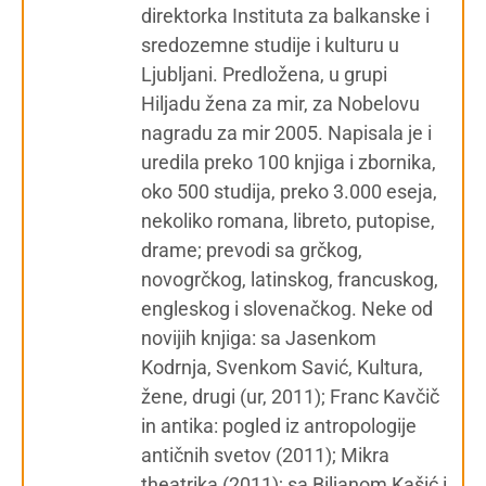
direktorka Instituta za balkanske i
sredozemne studije i kulturu u
Ljubljani. Predložena, u grupi
Hiljadu žena za mir, za Nobelovu
nagradu za mir 2005. Napisala je i
uredila preko 100 knjiga i zbornika,
oko 500 studija, preko 3.000 eseja,
nekoliko romana, libreto, putopise,
drame; prevodi sa grčkog,
novogrčkog, latinskog, francuskog,
engleskog i slovenačkog. Neke od
novijih knjiga: sa Jasenkom
Kodrnja, Svenkom Savić, Kultura,
žene, drugi (ur, 2011); Franc Kavčič
in antika: pogled iz antropologije
antičnih svetov (2011); Mikra
theatrika (2011); sa Biljanom Kašić i