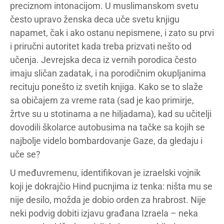
preciznom intonacijom. U muslimanskom svetu
često upravo ženska deca uče svetu knjigu
napamet, čak i ako ostanu nepismene, i zato su prvi
i priručni autoritet kada treba prizvati nešto od
učenja. Jevrejska deca iz vernih porodica često
imaju sličan zadatak, i na porodičnim okupljanima
recituju ponešto iz svetih knjiga. Kako se to slaže
sa običajem za vreme rata (sad je kao primirje,
žrtve su u stotinama a ne hiljadama), kad su učitelji
dovodili školarce autobusima na tačke sa kojih se
najbolje videlo bombardovanje Gaze, da gledaju i
uče se?
U međuvremenu, identifikovan je izraelski vojnik
koji je dokrajčio Hind pucnjima iz tenka: ništa mu se
nije desilo, možda je dobio orden za hrabrost. Nije
neki podvig dobiti izjavu građana Izraela – neka