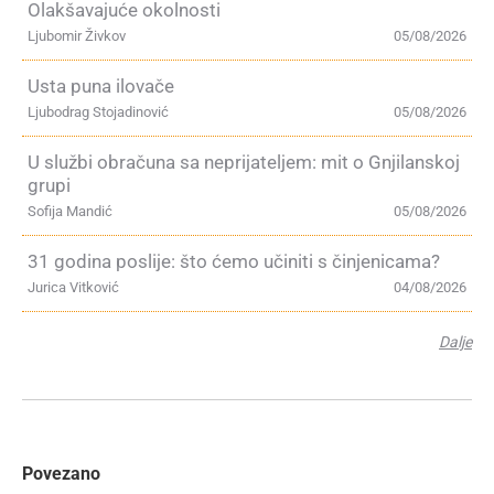
Olakšavajuće okolnosti
Ljubomir Živkov
05/08/2026
Usta puna ilovače
Ljubodrag Stojadinović
05/08/2026
U službi obračuna sa neprijateljem: mit o Gnjilanskoj
grupi
Sofija Mandić
05/08/2026
31 godina poslije: što ćemo učiniti s činjenicama?
Jurica Vitković
04/08/2026
Dalje
Povezano