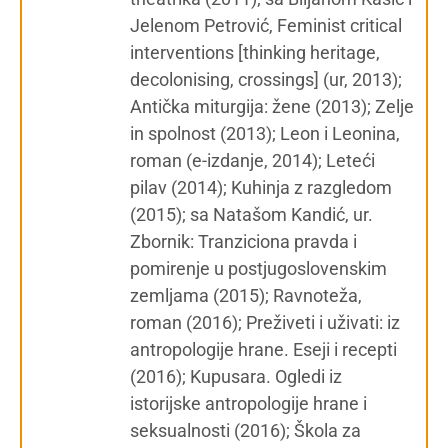
Jelenom Petrović, Feminist critical
interventions [thinking heritage,
decolonising, crossings] (ur, 2013);
Antička miturgija: žene (2013); Zelje
in spolnost (2013); Leon i Leonina,
roman (e-izdanje, 2014); Leteći
pilav (2014); Kuhinja z razgledom
(2015); sa Natašom Kandić, ur.
Zbornik: Tranziciona pravda i
pomirenje u postjugoslovenskim
zemljama (2015); Ravnoteža,
roman (2016); Preživeti i uživati: iz
antropologije hrane. Eseji i recepti
(2016); Kupusara. Ogledi iz
istorijske antropologije hrane i
seksualnosti (2016); Škola za