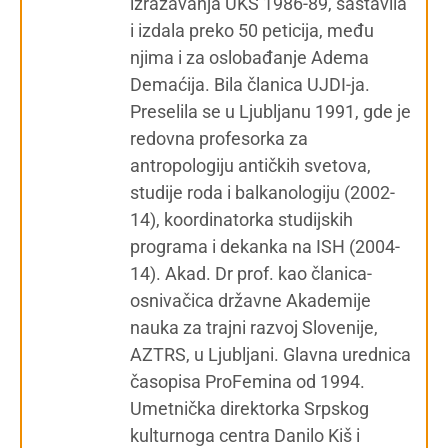
izražavanja UKS 1986-89, sastavila
i izdala preko 50 peticija, među
njima i za oslobađanje Adema
Demaćija. Bila članica UJDI-ja.
Preselila se u Ljubljanu 1991, gde je
redovna profesorka za
antropologiju antičkih svetova,
studije roda i balkanologiju (2002-
14), koordinatorka studijskih
programa i dekanka na ISH (2004-
14). Akad. Dr prof. kao članica-
osnivačica državne Akademije
nauka za trajni razvoj Slovenije,
AZTRS, u Ljubljani. Glavna urednica
časopisa ProFemina od 1994.
Umetnička direktorka Srpskog
kulturnoga centra Danilo Kiš i