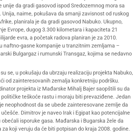
ke unije da gradi gasovod ispod Sredozemnog mora sa
. Unija, naime, pokušava da smanji zavisnost od ruskog
frike, planirala je da gradi gasovod Nabuko. Ukupno,
je Evrope, dugog 3.300 kilometara i kapaciteta 21
lijarde evra, a početak radova planiran je za 2010.
su naftno-gasne kompanije u tranzitnim zemljama –
garski Bulgargaz i rumunski Transgaz, kojima se nedavno
u se, u pokušaju da ubrzaju realizaciju projekta Nabuko,
ući od zainteresovanih zemalja konkretniju podršku.
dinator projekta iz Mađarske Mihalj Bajer saopštili su da
 političke teškoće rastu i moraju biti prevaziđene. Jedan
a je neophodnost da se ubede zainteresovane zemlje da
učešće. Dimitrov je naveo Irak i Egipat kao potencijalne
u obećali isporuke gasa. Mađarska i Bugarska žele da
 koji veruju da će biti potpisan do kraja 2008. godine.