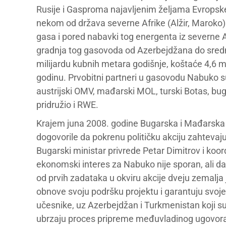
Rusije i Gasproma najavljenim željama Evrops
nekom od država severne Afrike (Alžir, Maroko)
gasa i pored nabavki tog energenta iz severne A
gradnja tog gasovoda od Azerbejdžana do sredn
milijardu kubnih metara godišnje, koštaće 4,6 mi
godinu. Prvobitni partneri u gasovodu Nabuko 
austrijski OMV, mađarski MOL, turski Botas, bu
pridružio i RWE.
Krajem juna 2008. godine Bugarska i Mađarska s
dogovorile da pokrenu političku akciju zahtevaj
Bugarski ministar privrede Petar Dimitrov i koor
ekonomski interes za Nabuko nije sporan, ali da
od prvih zadataka u okviru akcije dveju zemalj
obnove svoju podršku projektu i garantuju svoje 
učesnike, uz Azerbejdžan i Turkmenistan koji s
ubrzaju proces pripreme međuvladinog ugovora za