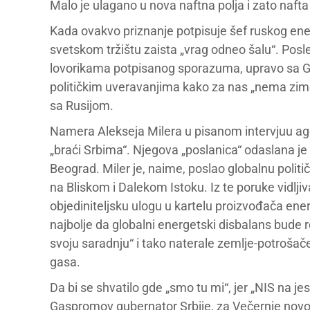
Malo je ulagano u nova naftna polja i zato nafta
Kada ovakvo priznanje potpisuje šef ruskog ene
svetskom tržištu zaista „vrag odneo šalu“. Posl
lovorikama potpisanog sporazuma, upravo sa
političkim uveravanjima kako za nas „nema zime
sa Rusijom.
Namera Alekseja Milera u pisanom intervjuu agenc
„braći Srbima“. Njegova „poslanica“ odaslana je
Beograd. Miler je, naime, poslao globalnu političk
na Bliskom i Dalekom Istoku. Iz te poruke vidlj
objediniteljsku ulogu u kartelu proizvođača energ
najbolje da globalni energetski disbalans bude 
svoju saradnju“ i tako naterale zemlje-potrošač
gasa.
Da bi se shvatilo gde „smo tu mi“, jer „NIS na je
Gaspromov gubernator Srbije, za Večernje novosti 