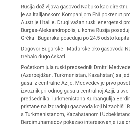
Rusija doživljava gasovod Nabuko kao direktnu 
je sa italijanskom Kompanijom ENI pokrenut pr
Austrije i Italije. Drugi važan ruski energetski p
Burgas-Aleksandropolis, u kome Rusija poseduj
Grčka i Bugarska poseduju po 24,5 odsto kapita
Dogovor Bugarske i Mađarske oko gasovoda Nab
trebalo dugo čekati.
Početkom jula ruski predsednik Dmitri Medvedev 
(Azerbejdžan, Turkmenistan, Kazahstan) sa jed
gasa iz centralne Azije. Medvedev je prvo poseti
izvoznik prirodnog gasa u centralnoj Aziji, a s
predsednika Turkmenistana Kurbangulija Berdi
pristane na izgradnju gasovoda koji bi zaobišli
s Turkmenistanom, Kazahstanom i Uzbekistanom 
Berdimuhamedov pokazao interesovanje i za dr