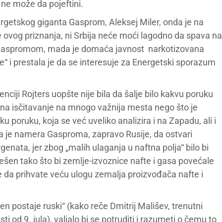
 ne može da pojeftini.
rgetskog giganta Gasprom, Aleksej Miler, onda je na
e ovog priznanja, ni Srbija neće moći lagodno da spava na
 Gaspromom, mada je domaća javnost narkotizovana
“ i prestala je da se interesuje za Energetski sporazum
iji Rojters uopšte nije bila da šalje bilo kakvu poruku
 na isčitavanje na mnogo važnija mesta nego što je
u poruku, koja se već uveliko analizira i na Zapadu, ali i
iva je namera Gasproma, zapravo Rusije, da ostvari
enata, jer zbog „malih ulaganja u naftna polja“ bilo bi
rešen tako što bi zemlje-izvoznice nafte i gasa povećale
e da prihvate veću ulogu zemalja proizvođača nafte i
sen postaje ruski“ (kako reče Dmitrij Mališev, trenutni
od 9. jula), valjalo bi se potruditi i razumeti o čemu to