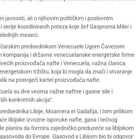
 javnosti, ali o njihovim političkim i poslovnim
i serije koordiniranih poteza koje šef Gasproma Miler i
slednjih meseci.
 levičarskim predsednikom Venecuele Ugom Čavezom
ih kompanija i državne venecuelanske energetske firme
ajvećih proizvođača nafte i Venecuela, važna članica
energetskom tržištu, koja bi mogla da znači i stvaranje
ik na postojeći kartel proizvođača nafte.
cuela su dve veoma važne naftne i gasne sile i
ih konkretnih akcija“.
 predsednika Libije, Moamera el Gadafija, i tom prilikom
će libijske izvozne isporuke nafte, gasa i tečnog
e planira da formira zajedničko preduzeće sa libijskom
gasovoda do Evrope. Gasovod s Libijom bio bi odgovor