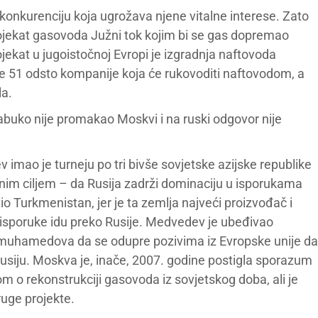
konkurenciju koja ugrožava njene vitalne interese. Zato
ojekat gasovoda Južni tok kojim bi se gas dopremao
rojekat u jugoistočnoj Evropi je izgradnja naftovoda
e 51 odsto kompanije koja će rukovoditi naftovodom, a
la.
uko nije promakao Moskvi i na ruski odgovor nije
imao je turneju po tri bivše sovjetske azijske republike
nim ciljem – da Rusija zadrži dominaciju u isporukama
o Turkmenistan, jer je ta zemlja najveći proizvođač i
ve isporuke idu preko Rusije. Medvedev je ubeđivao
muhamedova da se odupre pozivima iz Evropske unije da
 Rusiju. Moskva je, inače, 2007. godine postigla sporazum
o rekonstrukciji gasovoda iz sovjetskog doba, ali je
uge projekte.