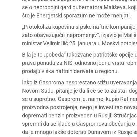
se o neprobojni gard gubernatora Mališeva, koj
što je Energetski sporazum ne može menjati.
„Protokol za kupovinu srpske naftne kompanij
zato obavezujući i nepromenjiv“, izjavio je Mališe
ministar Velimir Ilić 25. januara u Moskvi potpis
Bila je to „pobeda“ takozvane patriotske opcije u
pravu ponudu za NIS, odnosno jednu vrstu robno
prodaju viška naftnih derivata u regionu.
Iako iz Gasproma nesprestano stižu uveravanja d
Novom Sadu, pitanje je da li će se to zaista i do
se u suprotno. Gasprom je, naime, kupio Rafiner
proizvodna postrojenja, nego je investirao novac
dopremati benzin proizveden u Rusiji. Stručnjaci
spremni da se klade u Gaspromova obećanja o mo
da je mnogo lakše doterati Dunavom iz Rusije sav