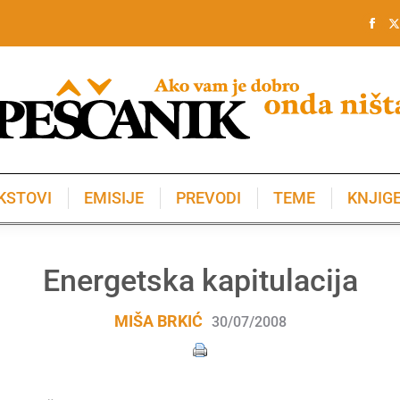
KSTOVI
EMISIJE
PREVODI
TEME
KNJIG
KSTOVI
EMISIJE
PREVODI
TEME
KNJIG
Energetska kapitulacija
MIŠA BRKIĆ
30/07/2008