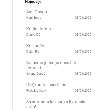
Najnovije
Asti Gospu
Heni Erceg
08/08/2026
Kratka forma
Danilo Kiš
08/08/2026
Kraj priče
Dejan Ilić
08/08/2026
Svi ćemo jednoga dana biti
teroristi
Jelena Cupać
08/08/2026
(Ne)kontrolisani haos
Rodoljub Šabić
08/08/2026
Sa smrtnom kaznom u Evropsku
uniju!