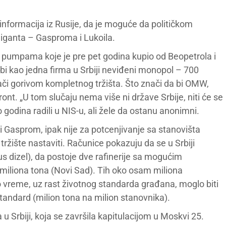
informacija iz Rusije, da je moguće da političkom
iganta – Gasproma i Lukoila.
im pumpama koje je pre pet godina kupio od Beopetrola i
i bi kao jedna firma u Srbiji neviđeni monopol – 700
evači gorivom kompletnog tržišta. Što znači da bi OMW,
ont. „U tom slučaju nema više ni države Srbije, niti će se
o godina radili u NIS-u, ali žele da ostanu anonimni.
ki Gasprom, ipak nije za potcenjivanje sa stanovišta
 tržište nastaviti. Računice pokazuju da se u Srbiji
lus dizel), da postoje dve rafinerije sa mogućim
i miliona tona (Novi Sad). Tih oko osam miliona
o vreme, uz rast životnog standarda građana, moglo biti
standard (milion tona na milion stanovnika).
 u Srbiji, koja se završila kapitulacijom u Moskvi 25.