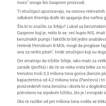
moru” onoga što Gasprom proizvodi.
Ti stručnjaci upozoravaju, na osnovu relevatnih 
odlukom Kremlja dođe do spajanja dve naftna g
Šta bi to značilo za Srbiju? Lukoil sa benzinsk
Gasprom koji je, reklo bi se, već kupio NIS, imal
benzinskih pumpi i faktički bi bili jedini snabd
Helenik Petroleum ili MOL mogli da proglase fajr
ona za nešto pitati“, tvrde stručnjaci koji su dug
Oni smatraju da tržište Srbije, iako malo za veli
zarade (profita) i da će se neka vrsta bitke za to
trenutno troši 3,3 miliona tona goriva (benzin p
kapacitetima od 4,2 miliona tona (Pančevo) i tr
proizvedenih tona benzina i dizela bi u dogledn
potrošeno na srpskom tržištu, što je i evropski 
Oko te razlike od pet miliona tona vodila se bitka