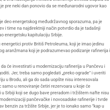
i je pre neki dan ponovio da se međunarodni ugovor kao
e je deo energetskog međudržavnog sporazuma, pa je
v i time na najdirektniji način potvrdio da je tadašnji
ao energetsku kapitulaciju Srbije.
 energetici protiv Britiš Petroleuma, koji je imao jedinu
g aranžmana koji je podrazumevao podizanje rafinerija 
a će investirati u modernizaciju rafinerija u Pančevu i
goditi. Jer, treba samo pogledati „preko ograde“ i uveriti
iju u Brodu, ali ga do sada uopšte nisu interesovala
 samo u renoviranje četiri rezervoara u koje će
 u Srbiji koji se dugo bave preradom i tržištem nafte nisu
dernizaciji pančevačke i novosadske rafinerije i tvrde
 benzin za tržište Srbije, jer je to ionako samo “kap u