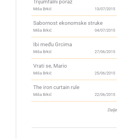
Trijumfalni poraz
Miša Brkić
13/07/2015
Sabornost ekonomske struke
Miša Brkić
04/07/2015
Ibi među Grcima
Miša Brkić
27/06/2015
Vrati se, Mario
Miša Brkić
25/06/2015
The iron curtain rule
Miša Brkić
22/06/2015
Dalje