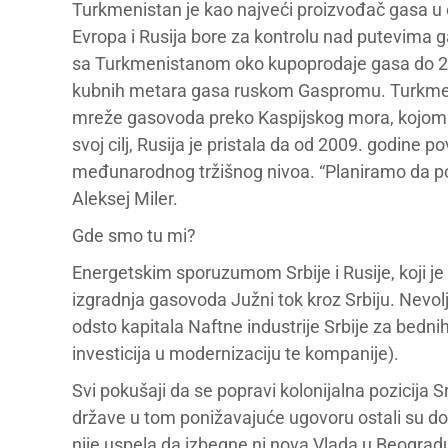
Turkmenistan je kao najveći proizvođač gasa u c
Evropa i Rusija bore za kontrolu nad putevima g
sa Turkmenistanom oko kupoprodaje gasa do 2028
kubnih metara gasa ruskom Gaspromu. Turkmeni
mreže gasovoda preko Kaspijskog mora, kojom bi
svoj cilj, Rusija je pristala da od 2009. godin
međunarodnog tržišnog nivoa. “Planiramo da p
Aleksej Miler.
Gde smo tu mi?
Energetskim sporuzumom Srbije i Rusije, koji je
izgradnja gasovoda Južni tok kroz Srbiju. Nevolj
odsto kapitala Naftne industrije Srbije za bedni
investicija u modernizaciju te kompanije).
Svi pokušaji da se popravi kolonijalna pozicija
države u tom ponižavajuće ugovoru ostali su do
nije uspela da izbegne ni nova Vlada u Beogradu