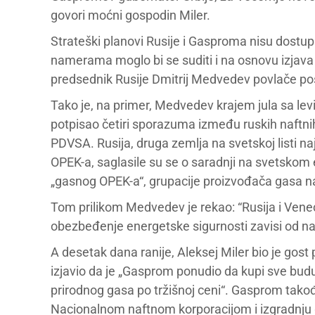
govori moćni gospodin Miler.
Strateški planovi Rusije i Gasproma nisu dostupni
namerama moglo bi se suditi i na osnovu izjava 
predsednik Rusije Dmitrij Medvedev povlače po
Tako je, na primer, Medvedev krajem jula sa
potpisao četiri sporazuma između ruskih naftn
PDVSA. Rusija, druga zemlja na svetskoj listi n
OPEK-a, saglasile su se o saradnji na svetskom 
„gasnog OPEK-a“, grupacije proizvođača gasa nal
Tom prilikom Medvedev je rekao: “Rusija i Vene
obezbeđenje energetske sigurnosti zavisi od naš
A desetak dana ranije, Aleksej Miler bio je gost
izjavio da je „Gasprom ponudio da kupi sve budu
prirodnog gasa po tržišnoj ceni“. Gasprom takođ
Nacionalnom naftnom korporacijom i izgradnju 