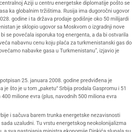
entralnoj Aziji u centru energetske diplomatije pošto se
asa ka globalnim tržištima. Rusija ima dugoročni ugovor
. godine i ta država prodaje godišnje oko 50 milijardi
stan je sklopio ugovor sa Moskvom o izgradnji nove
 se povećala isporuka tog energenta, a da bi ostvarila
e poveća nabavnu cenu koju plaća za turkmenistanski gas do
ovećamo nabavke gasa u Turkmenistanu”, izjavio je
 potpisan 25. januara 2008. godine predviđena je
a je što je u tom „paketu“ Srbija prodala Gaspromu i 51
h 400 milione evra (plus, navodnih 500 miliona evra
 Srbije i sačuva barem trunka energetske nezavisnosti
 sada uzaludni. Tu vrstu energetskog neokolonijalizma
, a sva nastojanja ministra ekonomije Dinkića slupala su