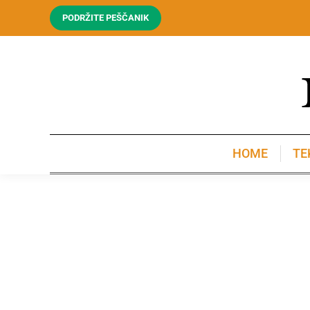
PODRŽITE PEŠČANIK
HOME
TE
HOME
TE