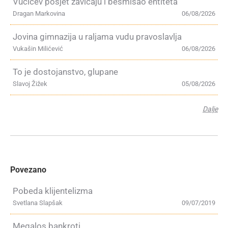
Vučićev posjet zavičaju i besmisao entiteta
Dragan Markovina
06/08/2026
Jovina gimnazija u raljama vudu pravoslavlja
Vukašin Milićević
06/08/2026
To je dostojanstvo, glupane
Slavoj Žižek
05/08/2026
Dalje
Povezano
Pobeda klijentelizma
Svetlana Slapšak
09/07/2019
Megalos bankroti