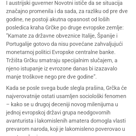
I austrijski guverner Novotni ističe da se situacija
značajno promenila i da sada, za razliku od pre dve
godine, ne postoji akutna opasnost od loših
posledica kraha Grčke po druge evropske zemlje:
”Kamate za državne obveznice Italije, Španije i
Portugalije gotovo da nisu povećane zahvaljujući
monetarnoj politici Evropske centralne banke.
Tržišta Grčku smatraju specijalnim slučajem, a
njeno istupanje iz evrozone danas bi izazavalo
manje troškove nego pre dve godine”.
Kada se posle svega bude slegla prašina, Grčka će
najverovatnije ostati usamljen sociološki fenomen
– kako se u drugoj deceniji novog milenijuma u
jednoj evropskoj državi grupa neodgovornih
avanturista i lakomislenih amatera domogla vlasti
prevarom naroda, koji je lakomisleno poverovao u