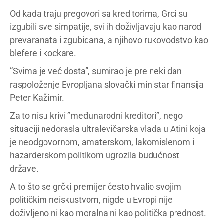
Od kada traju pregovori sa kreditorima, Grci su
izgubili sve simpatije, svi ih doživljavaju kao narod
prevaranata i zgubidana, a njihovo rukovodstvo kao
blefere i kockare.
”Svima je već dosta”, sumirao je pre neki dan
raspoloženje Evropljana slovački ministar finansija
Peter Kažimir.
Za to nisu krivi ”međunarodni kreditori”, nego
situaciji nedorasla ultralevičarska vlada u Atini koja
je neodgovornom, amaterskom, lakomislenom i
hazarderskom politikom ugrozila budućnost
države.
A to što se grčki premijer često hvalio svojim
političkim neiskustvom, nigde u Evropi nije
doživljeno ni kao moralna ni kao politička prednost.