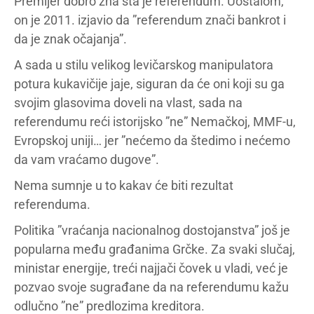
Premijer dobro zna šta je referendum. Uostalom,
on je 2011. izjavio da ”referendum znači bankrot i
da je znak očajanja”.
A sada u stilu velikog levičarskog manipulatora
potura kukavičije jaje, siguran da će oni koji su ga
svojim glasovima doveli na vlast, sada na
referendumu reći istorijsko ”ne” Nemačkoj, MMF-u,
Evropskoj uniji… jer ”nećemo da štedimo i nećemo
da vam vraćamo dugove”.
Nema sumnje u to kakav će biti rezultat
referenduma.
Politika ”vraćanja nacionalnog dostojanstva” još je
popularna među građanima Grčke. Za svaki slučaj,
ministar energije, treći najjači čovek u vladi, već je
pozvao svoje sugrađane da na referendumu kažu
odlučno ”ne” predlozima kreditora.