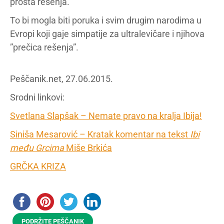
prosta rešenja.
To bi mogla biti poruka i svim drugim narodima u
Evropi koji gaje simpatije za ultralevičare i njihova
”prečica rešenja”.
Peščanik.net, 27.06.2015.
Srodni linkovi:
Svetlana Slapšak – Nemate pravo na kralja Ibija!
Siniša Mesarović – Kratak komentar na tekst
Ibi
među Grcima
Miše Brkića
GRČKA KRIZA
PODRŽITE PEŠČANIK