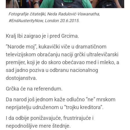
Fotografije čitateljki, Neda Radulović-Viswanatha,
#EndAusterityNow, London 20.6.2015.
Kralj Ibi zaigrao je i pred Grcima.
”Narode moj”, kukavički viče u dramatičnom
televizijskom obraćanju naciji grčki ultralevičarski
premijer, koji je do skoro obećavao med i mleko, a
sad jadno poziva u odbranu nacionalnog
dostojanstva.
Grčka će na referendum.
Da narod još jednom kaže odlučno ”ne” mrskom
neprijatelju udruženom u ”trojku kreditora”.
I da odbije ponižavajuće, frustrirajuće i
nepodnošljive mere štednje.