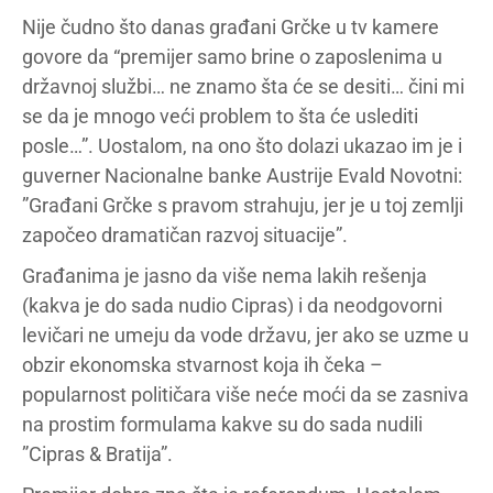
Nije čudno što danas građani Grčke u tv kamere
govore da “premijer samo brine o zaposlenima u
državnoj službi… ne znamo šta će se desiti… čini mi
se da je mnogo veći problem to šta će uslediti
posle…”. Uostalom, na ono što dolazi ukazao im je i
guverner Nacionalne banke Austrije Evald Novotni:
”Građani Grčke s pravom strahuju, jer je u toj zemlji
započeo dramatičan razvoj situacije”.
Građanima je jasno da više nema lakih rešenja
(kakva je do sada nudio Cipras) i da neodgovorni
levičari ne umeju da vode državu, jer ako se uzme u
obzir ekonomska stvarnost koja ih čeka –
popularnost političara više neće moći da se zasniva
na prostim formulama kakve su do sada nudili
”Cipras & Bratija”.