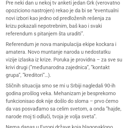
Pre neki dan u nekoj tv anketi jedan Grk (verovatno
opoziciono nastrojen) rekao je da bi se “eventualni
novi izbori kao jedno od predloženih rešenja za
krizu pokazali nepotrebnim, baš kao i svaki
referendum s pitanjem šta uraditi”.
Referendum je nova manipulacija ekipe kockara i
amatera. Novo muntanje naroda u nedostatku
vizije izlaska iz krize. Poruka je providna – za sve su
krivi drugi (”međunarodna zajednica”, ”kontakt
grupa”, ”kreditori”…).
Sličnih situacija smo se mi u Srbiji nagledali 90-ih
godina prošlog veka. Mehanizam je besprekorno
funkcionisao dok nije došlo do sloma – prvo ćemo
da vas posvađamo sa celim svetom, a onda ”hajde,
narode moj ti odluči, tvoja je volja sveta”.
Nema danas u Evropi države koja blagonaklono