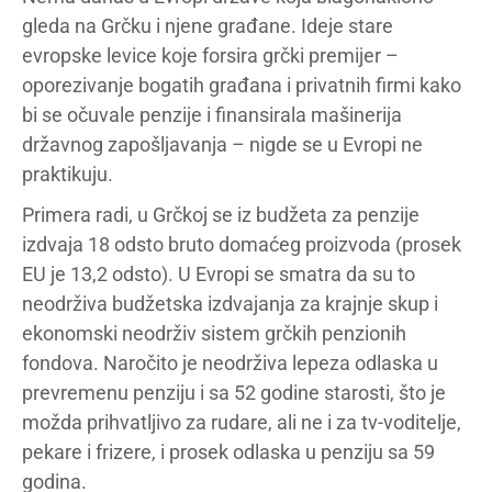
gleda na Grčku i njene građane. Ideje stare
evropske levice koje forsira grčki premijer –
oporezivanje bogatih građana i privatnih firmi kako
bi se očuvale penzije i finansirala mašinerija
državnog zapošljavanja – nigde se u Evropi ne
praktikuju.
Primera radi, u Grčkoj se iz budžeta za penzije
izdvaja 18 odsto bruto domaćeg proizvoda (prosek
EU je 13,2 odsto). U Evropi se smatra da su to
neodrživa budžetska izdvajanja za krajnje skup i
ekonomski neodrživ sistem grčkih penzionih
fondova. Naročito je neodrživa lepeza odlaska u
prevremenu penziju i sa 52 godine starosti, što je
možda prihvatljivo za rudare, ali ne i za tv-voditelje,
pekare i frizere, i prosek odlaska u penziju sa 59
godina.