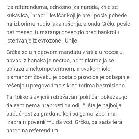
Iza referenduma, odnosno iza naroda, krije se
kukavica, ”hrabri” levičar koji je pre i posle pobede
na izborima nudio laka rešenja, a onda Grčku posle
pet meseci tumaranja doveo do pred bankrot i
isterivanje iz evrozone i Unije.
Grčka se u njegovom mandatu vratila u recesiju,
novac iz banaka je nestao, administracija se
pokazala nekompetentnom, a svakom iole
pismenom čoveku je postalo jasno da je odlaganje
rešenja u pregovorima s kreditorima besmisleno.
Taj toliko slavljeni i obožavani političar pokazao je
da sam nema hrabrosti da odluči šta je najbolja
budućnost za građane koji su ga na izborima
izabrali i poverili mu da vodi Grčku, pa sada tera
narod na referendum.