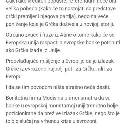
Čak i ako kreditori popuste, referendum neće biti
velika pobeda (kako će to nastojati da predstave
grčki premijer i njegova partija), nego najveće
poniženje koje je Grčka doživela u novijoj istoriji.
Otrcano zvuče i fraze iz Atine o tome kako će se
Evropska unija raspasti a evropske banke potonuti
ako Grčka izađe iz Unije.
Preovlađujuće mišljenje u Evropi je da je izlazak
Grčke iz evrozone najbolji put i za Grčku, ali i za
Evropu.
I da se tim povodom ništa strašno neće desiti.
Bonitetna firma Mudis na primer smatra da su
banke u evropskoj monetarnoj uniji trenutno bolje
pozicionirane da prežive izlazak Grčke, nego što je
to bio slučaj na vrhuncu krize u evrozoni.