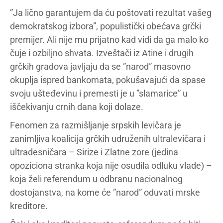
”Ja lično garantujem da ću poštovati rezultat vašeg
demokratskog izbora”, populistički obećava grčki
premijer. Ali nije mu prijatno kad vidi da ga malo ko
čuje i ozbiljno shvata. Izveštači iz Atine i drugih
grčkih gradova javljaju da se ”narod” masovno
okuplja ispred bankomata, pokušavajući da spase
svoju ušteđevinu i premesti je u ”slamarice” u
iščekivanju crnih dana koji dolaze.
Fenomen za razmišljanje srpskih levičara je
zanimljiva koalicija grčkih udruženih ultralevičara i
ultradesničara – Sirize i Zlatne zore (jedina
opoziciona stranka koja nije osudila odluku vlade) –
koja želi referendum u odbranu nacionalnog
dostojanstva, na kome će ”narod” oduvati mrske
kreditore.