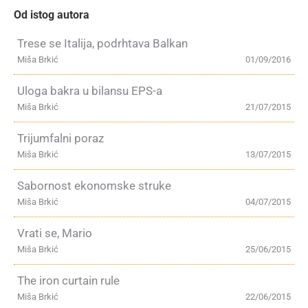
Od istog autora
Trese se Italija, podrhtava Balkan
Miša Brkić
01/09/2016
Uloga bakra u bilansu EPS-a
Miša Brkić
21/07/2015
Trijumfalni poraz
Miša Brkić
13/07/2015
Sabornost ekonomske struke
Miša Brkić
04/07/2015
Vrati se, Mario
Miša Brkić
25/06/2015
The iron curtain rule
Miša Brkić
22/06/2015